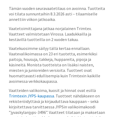
Tämän vuoden seuravaatetilaus on avoinna. Tuotteita
voi tilata sunnuntaihin 8.3.2026 asti – tilaamiselle
annettiin viikon jatkoaika.
Vaatetoimittajana jatkaa norjalainen Trimtex.
Vaatteet valmistetaan Virossa. Laadukkailla ja
kestävillä tuotteilla on 2 vuoden takuu.
Vaatekuosimme säilyy tällä kertaa ennallaan.
Vaatevalikoimassa on 23 eri tuotetta, esimerkiksi
paitoja, housuja, takkeja, huppareita, pipoja ja
käsineitä. Monista tuotteista on lisäksi naisten,
miesten ja junioreiden versioita. Tuotteet ovat
huomattavasti edullisempia kuin Trimtexin kaikille
avoimessa verkkokaupassa.
Vaatteiden valikoima, kuosit ja hinnat ovat esillä
Trimtexin JYPS-kaupassa
. Tuotteet nähdäkseen on
rekisteröidyttävä ja kirjauduttava kauppaan – sekä
kirjoitettava tarvittaessa JYPSin valikoimakoodi
”jyvaskylanjyps-3496”. Vaatteet tilataan ja maksetaan