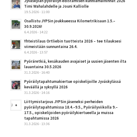
Jyväskylän pyöräilyn edistämisen kunniamaininnat 2026
Timi Wahalahdelle ja Jouni Kalliolle
19.5.2026 - 11:00
Osallistu JYPSin joukkueessa Kilometrikisaan 1.5.–
30.9.2026!
6.4.2026 - 14:22
Yhteistilaus Ortliebin tuotteista 2026 – tee tilauksesi
viimeistään sunnuntaina 26.4.
6.4.2026 - 13:57
Pyöräretkiä, kesäkauden avajaiset ja uusien jäsenten ilta
lauantaina 30.5.2026
31.3.2026 - 16:40
Pyöräilytapahtumakiertue opiskelijoille Jyväskylässä
keväällä ja syksyllä 2026
31.3.2026 - 14:16
Liittymistarjous JYPSin jäseneksi perheiden
pyöräilytapahtumissa 18.4.–9.5., Pyöräilyviikolla 9.–
17.5., opiskelijoiden pyöräilykiertueella ja muissa
tapahtumissa 2026
31.3.2026 - 13:36