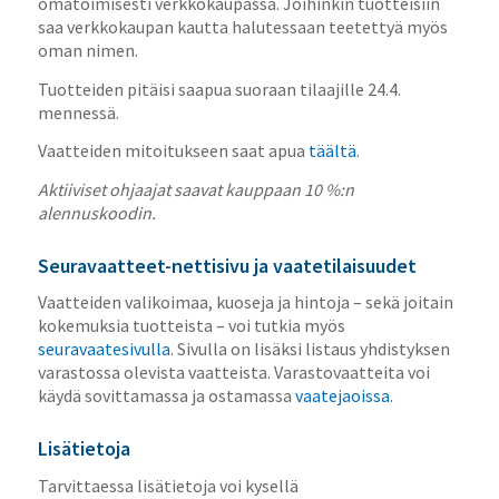
omatoimisesti verkkokaupassa. Joihinkin tuotteisiin
saa verkkokaupan kautta halutessaan teetettyä myös
oman nimen.
Tuotteiden pitäisi saapua suoraan tilaajille 24.4.
mennessä.
Vaatteiden mitoitukseen saat apua
täältä
.
Aktiiviset ohjaajat saavat kauppaan 10 %:n
alennuskoodin.
Seuravaatteet-nettisivu ja vaatetilaisuudet
Vaatteiden valikoimaa, kuoseja ja hintoja – sekä joitain
kokemuksia tuotteista – voi tutkia myös
seuravaatesivulla
. Sivulla on lisäksi listaus yhdistyksen
varastossa olevista vaatteista. Varastovaatteita voi
käydä sovittamassa ja ostamassa
vaatejaoissa
.
Lisätietoja
Tarvittaessa lisätietoja voi kysellä