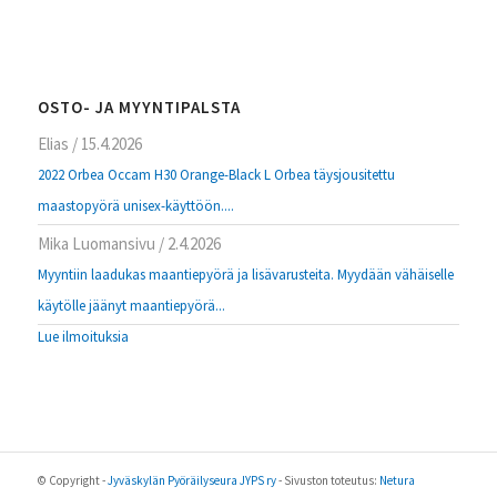
OSTO- JA MYYNTIPALSTA
Elias
/
15.4.2026
2022 Orbea Occam H30 Orange-Black L Orbea täysjousitettu
maastopyörä unisex-käyttöön....
Mika Luomansivu
/
2.4.2026
Myyntiin laadukas maantiepyörä ja lisävarusteita. Myydään vähäiselle
käytölle jäänyt maantiepyörä...
Lue ilmoituksia
© Copyright -
Jyväskylän Pyöräilyseura JYPS ry
- Sivuston toteutus:
Netura