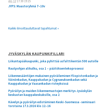
elo 12
17:30
19:15
JYPS: Maastoryhmä 7–10v
Kaikki ilmoittauduttavat tapahtumat »
JYVÄSKYLÄN KAUPUNKIFILLARI
Liikuntapääkaupunki, joka pyhittää asfalttikentän 500 autolle
Rautpohjan alikulku, osa 1 – päätöksentekoprosessi
Liikennesääntöjen mukainen pyöräileminen Yliopistonkadun ja
Väinönkadun, Kauppakadun ja Cygnaeuksenkadun sekä
Kauppakadun ja Vaasankadun risteyksissä
Pyöräilyn ja muiden liikennemuotojen merkitys Jyväskylän
keskustan kauppakeskuksille, osa 2
Kävelyn ja pyöräilyn edistäminen Keski-Suomessa -seminaari
torstaina 17.3.2016 klo 12–16