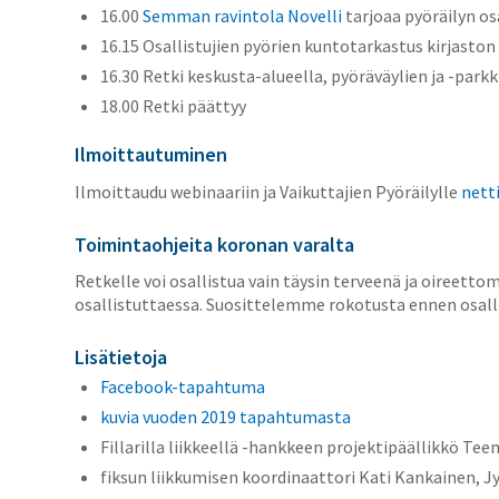
16.00
Semman ravintola Novelli
tarjoaa pyöräilyn osa
16.15 Osallistujien pyörien kuntotarkastus kirjaston
16.30 Retki keskusta-alueella, pyöräväylien ja -par
18.00 Retki päättyy
Ilmoittautuminen
Ilmoittaudu webinaariin ja Vaikuttajien Pyöräilylle
nett
Toimintaohjeita koronan varalta
Retkelle voi osallistua vain täysin terveenä ja oireetto
osallistuttaessa. Suosittelemme rokotusta ennen osall
Lisätietoja
Facebook-tapahtuma
kuvia vuoden 2019 tapahtumasta
Fillarilla liikkeellä -hankkeen projektipäällikkö Te
fiksun liikkumisen koordinaattori Kati Kankainen, Jyv