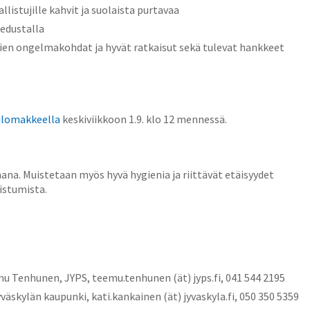
llistujille kahvit ja suolaista purtavaa
 edustalla
kkien ongelmakohdat ja hyvät ratkaisut sekä tulevat hankkeet
ilomakkeella
keskiviikkoon 1.9. klo 12 mennessä.
mana. Muistetaan myös hyvä hygienia ja riittävät etäisyydet
istumista.
emu Tenhunen, JYPS, teemu.tenhunen (ät) jyps.fi, 041 544 2195
äskylän kaupunki, kati.kankainen (ät) jyvaskyla.fi, 050 350 5359