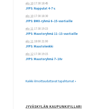
elo 10
17:30
18:45
JYPS: Nappulat 4-7 v.
elo 10
17:30
18:30
JYPS: BMX-ryhmä 6–15-vuotiaille
elo 11
17:30
19:15
JYPS: Maastoryhmä 11–13-vuotiaille
elo 11
18:00
21:00
JYPS: Maastolenkki
elo 12
17:30
19:15
JYPS: Maastoryhmä 7–10v
Kaikki ilmoittauduttavat tapahtumat »
JYVÄSKYLÄN KAUPUNKIFILLARI