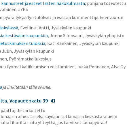
yn kannusteet ja esteet lasten näkökulmasta
; pohjana toteutettu
avolainen, JYPS
n pyöräilykyselyn tulokset ja esittää kommenttipuheenvuoron
äskylässä
, Eveliina Jäntti, Jyväskylän kaupunki
sia kestävään kaupunkiin
, Jonne Silonsaari, Jyväskylän yliopisto
nnetutkimuksen tuloksia
, Kati Kankainen, Jyväskylän kaupunki
a Julin, Jyväskylän kaupunki
anen, Pyörämatkailukeskus
a muu työmatkaliikkumisen edistäminen, Jukka Pennanen, Alva Oy
a
ja linkitetään tälle sivulle.
tolta, Vapaudenkatu 39–41
päättäjille tarkoitettu
webinaarin aiheista sekä käydään tutkimassa keskusta-alueen
lla fillarilla – ota yhteyttä, jos tarvitset lainapyörää!