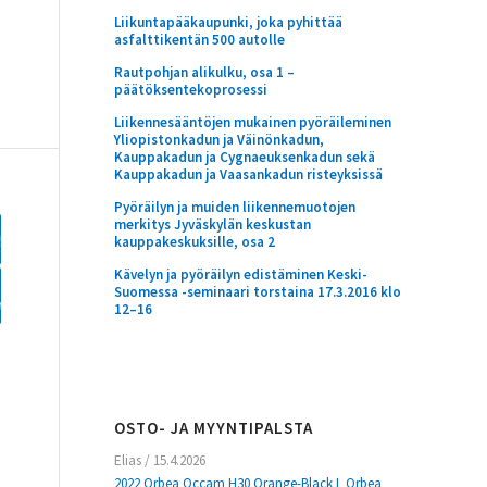
Liikuntapääkaupunki, joka pyhittää
asfalttikentän 500 autolle
Rautpohjan alikulku, osa 1 –
päätöksentekoprosessi
Liikennesääntöjen mukainen pyöräileminen
Yliopistonkadun ja Väinönkadun,
Kauppakadun ja Cygnaeuksenkadun sekä
Kauppakadun ja Vaasankadun risteyksissä
Pyöräilyn ja muiden liikennemuotojen
merkitys Jyväskylän keskustan
kauppakeskuksille, osa 2
Kävelyn ja pyöräilyn edistäminen Keski-
Suomessa -seminaari torstaina 17.3.2016 klo
12–16
OSTO- JA MYYNTIPALSTA
Elias
/
15.4.2026
2022 Orbea Occam H30 Orange-Black L Orbea