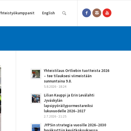
Yhteistyökumppanit
English
Yhteistilaus Ortliebin tuotteista 2026
– tee tilauksesi viimeistään
sunnuntaina 9.8.
5.8.2026 - 18:24
Lilian Kauppi ja Erin Levälahti
Jyväskylän
lapsipyöräilypormestareiksi
lukuvuodelle 2026–2027
2.7.2026 - 21:25
JYPSin strategia vuosille 2026–2030
hyväksyttiin kevätkokouksessa