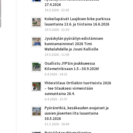
27.4.2026
19.5.2026 - 22:43
Kokeilupäivät Laajiksen bike parkissa
lauantaina 13.6. ja tiistaina 16.6.2026
19.5.2026 - 13:30
Jyväskylän pyöräilyn edistämisen
kunniamaininnat 2026 Timi
Wahalahdelle ja Jouni Kalliolle
19.5.2026 - 11:00
Osallistu JYPSin joukkueessa
Kilometrikisaan 1.5.–30.9.2026!
6.4.2026 - 14:22
Yhteistilaus Ortliebin tuotteista 2026
– tee tilauksesi viimeistään
sunnuntaina 26.4.
6.4.2026 - 13:57
Pyöräretkiä, kesäkauden avajaiset ja
uusien jäsenten ilta lauantaina
30.5.2026
31.3.2026 - 16:40
Pyöräilytapahtumakiertue