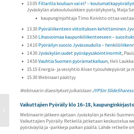
13.05
Fillarilla kouluun vai ei? – koulumatkapyöräil
Jyväskylän alakoululuokkien pyöräilykysely, Maija S
kaupunginjohtaja Timo Koivisto ottaa vastaa
13.30
Pyöräliikenteen viitoituksen kehittäminen Jyv
13.50
Lihasvoimaa kaupunkiliikenteeseen – suosituk
14.10
Pyöräilyn suosio Jyvässeudulla – henkilöliike
14.30
Jyväskylän uudet pyöräpysäköintinormit
, Paul
14.50
Vauhtia Suomen pyörämatkailuun
, Heli Laukk
15.15 Energia- ja vesiyhtiö Alvan työsuhdepyörät j
15.30 Webinaari päättyy
Webinaarin diaesitykset julkaistaan
JYPSin SlideSharess
Jyväskylän
Vaikuttajien Pyöräily klo 16–18, kaupunginkirjas
alakoululaisten
pyöräilykysely 2021:
Webinaarin jälkeen ajetaan Jyväskylän ja Keski-Suomen 
Pyöräily on kivaa ja
Vaikuttajien Pyöräily. Retkellä jatketaan keskustelua 
kevyttä,...
pyöräväyliä ja -parkkeja paikan päällä. Lähde retkelle oma