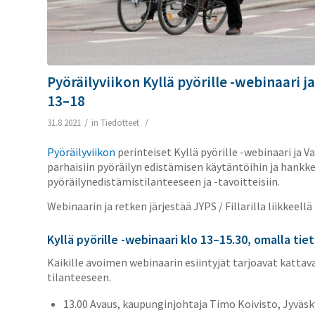
Pyöräilyviikon Kyllä pyörille -webinaari j
13–18
/
/
31.8.2021
in
Tiedotteet
Pyöräilyviikon
perinteiset Kyllä pyörille -webinaari ja 
parhaisiin pyöräilyn edistämisen käytäntöihin ja hankk
pyöräilynedistämistilanteeseen ja -tavoitteisiin.
Webinaarin ja retken järjestää JYPS / Fillarilla liikkee
Kyllä pyörille -webinaari klo 13–15.30, omalla ti
Kaikille avoimen webinaarin esiintyjät tarjoavat kattav
tilanteeseen.
13.00 Avaus, kaupunginjohtaja Timo Koivisto, Jyväsk