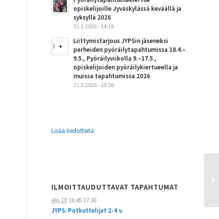
opiskelijoille Jyväskylässä keväällä ja
syksyllä 2026
31.3.2026 - 14:16
Liittymistarjous JYPSin jäseneksi
perheiden pyöräilytapahtumissa 18.4.–
9.5., Pyöräilyviikolla 9.–17.5.,
opiskelijoiden pyöräilykiertueella ja
muissa tapahtumissa 2026
31.3.2026 - 13:36
Lisää tiedotteita
ILMOITTAUDUTTAVAT TAPAHTUMAT
elo 10
16:45
17:30
JYPS: Potkuttelijat 2-4 v.