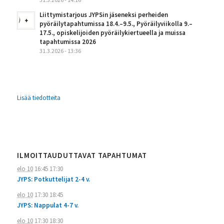
Liittymistarjous JYPSin jäseneksi perheiden
pyöräilytapahtumissa 18.4.–9.5., Pyöräilyviikolla 9.–
17.5., opiskelijoiden pyöräilykiertueella ja muissa
tapahtumissa 2026
31.3.2026 - 13:36
Lisää tiedotteita
ILMOITTAUDUTTAVAT TAPAHTUMAT
elo 10
16:45
17:30
JYPS: Potkuttelijat 2-4 v.
elo 10
17:30
18:45
JYPS: Nappulat 4-7 v.
elo 10
17:30
18:30