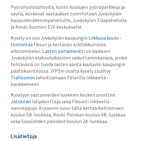
Pyöräilyolosuhteita, kuten koulujen pyöräparkkeja ja
väyliä, koskevat vastaukset toimitetaan Jyväskylän
kaupunkirakennepalveluille, Jyväskylän Tilapalvelulle
ja Keski-Suomen ELY-keskukselle.
Kysely on osa Jyväskylän kaupungin
Liikkuva koulu -
toimintaa
fiksun ja kestävän arkiliikkumisen
edistämiseksi.
Lasten parlamentti
on kaikkien
Jyväskylän alakouluikäisten vaikuttamiskanava, jonka
tehtävänä on tuoda lasten ääntä kuuluviin kaupungin
päätöksenteossa. JYPSin osalta kysely sisältyy
Traficomin
rahoittamaan Fillarilla liikkeellä -
hankkeeseen.
Kyselyyn vastanneiden luokkien kesken arvottiin
Jätskilän
lahjakortteja sekä Fiksusti liikkeellä -
narureppuja. Arpaonni suosi tällä kertaa Keltinmäen
koulun 5B-luokkaa, Keski-Palokan koulun 6B-luokkaa
sekä Savulahden päiväkotikoulun 2A-luokkaa.
Lisätietoja