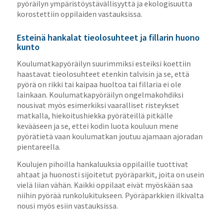
pyöräilyn ympäristöystävällisyyttä ja ekologisuutta
korostettiin oppilaiden vastauksissa.
Esteinä hankalat tieolosuhteet ja fillarin huono
kunto
Koulumatkapyöräilyn suurimmiksi esteiksi koettiin
haastavat tieolosuhteet etenkin talvisin ja se, että
pyörä on rikki tai kaipaa huoltoa tai fillaria ei ole
lainkaan. Koulumatkapyöräilyn ongelmakohdiksi
nousivat myös esimerkiksi vaaralliset risteykset
matkalla, hiekoitushiekka pyöräteillä pitkälle
kevääseen ja se, ettei kodin luota kouluun mene
pyörätietä vaan koulumatkan joutuu ajamaan ajoradan
pientareella.
Koulujen pihoilla hankaluuksia oppilaille tuottivat
ahtaat ja huonosti sijoitetut pyöräparkit, joita on usein
vielä liian vähän. Kaikki oppilaat eivät myöskään saa
niihin pyörää runkolukitukseen. Pyöräparkkien ilkivalta
nousi myös esiin vastauksissa.