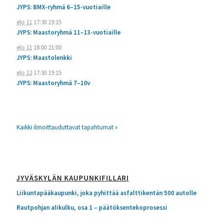
JYPS: BMX-ryhmä 6–15-vuotiaille
elo 11
17:30
19:15
JYPS: Maastoryhmä 11–13-vuotiaille
elo 11
18:00
21:00
JYPS: Maastolenkki
elo 12
17:30
19:15
JYPS: Maastoryhmä 7–10v
Kaikki ilmoittauduttavat tapahtumat »
JYVÄSKYLÄN KAUPUNKIFILLARI
Liikuntapääkaupunki, joka pyhittää asfalttikentän 500 autolle
Rautpohjan alikulku, osa 1 – päätöksentekoprosessi