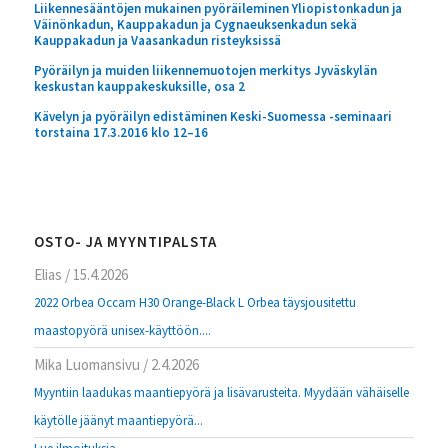
Liikennesääntöjen mukainen pyöräileminen Yliopistonkadun ja
Väinönkadun, Kauppakadun ja Cygnaeuksenkadun sekä
Kauppakadun ja Vaasankadun risteyksissä
Pyöräilyn ja muiden liikennemuotojen merkitys Jyväskylän
keskustan kauppakeskuksille, osa 2
Kävelyn ja pyöräilyn edistäminen Keski-Suomessa -seminaari
torstaina 17.3.2016 klo 12–16
OSTO- JA MYYNTIPALSTA
Elias
/
15.4.2026
2022 Orbea Occam H30 Orange-Black L Orbea täysjousitettu
maastopyörä unisex-käyttöön....
Mika Luomansivu
/
2.4.2026
Myyntiin laadukas maantiepyörä ja lisävarusteita. Myydään vähäiselle
käytölle jäänyt maantiepyörä...