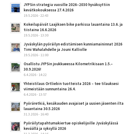
JYPSin strategia vuosille 2026–2030 hyväksyttiin
kevätkokouksessa 27.4.2026
19.5.2026 - 22:43
Kokeilupäivät Laajiksen bike parkissa lauantaina 13.6. ja
tiistaina 16.6.2026
19.5.2026 - 13:30
Jyväskylän pyöräilyn edistämisen kunniamaininnat 2026
Timi Wahalahdelle ja Jouni Kalliolle
19.5.2026 - 11:00
Osallistu JYPSin joukkueessa Kilometrikisaan 1.5.–
30.9.2026!
6.4.2026 - 14:22
Yhteistilaus Ortliebin tuotteista 2026 – tee tilauksesi
viimeistään sunnuntaina 26.4.
6.4.2026 - 13:57
Pyöräretkiä, kesäkauden avajaiset ja uusien jäsenten ilta
lauantaina 30.5.2026
31.3.2026 - 16:40
Pyöräilytapahtumakiertue opiskelijoille Jyväskylässä
keväällä ja syksyllä 2026
31.3.2026 - 14:16