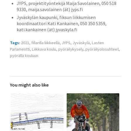
JYPS, projektityöntekijä Maija Savolainen, 050 518
9330, maija.savolainen (ät) jyps.fi
Jyväskylän kaupunki, fiksun liikkumisen
koordinaattori Kati Kankainen, 050 350 5359,
kati.kankainen (ät) jyvaskyla.fi
Tags:
2021
,
fillarilla liikkeellä
,
JYPS
,
Jyväskylä
,
Lasten
Parlamentti
,
Liikkuva koulu
,
pyöräilykysely
,
pyöräilyolosuhteet
,
pyörällä kouluun
You might also like