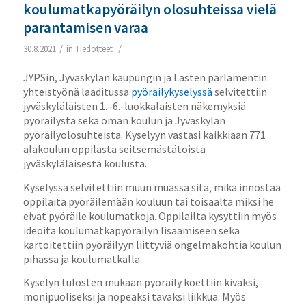
koulumatkapyöräilyn olosuhteissa vielä
parantamisen varaa
/
/
30.8.2021
in
Tiedotteet
JYPSin, Jyväskylän kaupungin ja Lasten parlamentin
yhteistyönä laaditussa
pyöräilykyselyssä
selvitettiin
jyväskyläläisten 1.–6.-luokkalaisten näkemyksiä
pyöräilystä sekä oman koulun ja Jyväskylän
pyöräilyolosuhteista. Kyselyyn vastasi kaikkiaan 771
alakoulun oppilasta seitsemästätoista
jyväskyläläisestä koulusta.
Kyselyssä selvitettiin muun muassa sitä, mikä innostaa
oppilaita pyöräilemään kouluun tai toisaalta miksi he
eivät pyöräile koulumatkoja. Oppilailta kysyttiin myös
ideoita koulumatkapyöräilyn lisäämiseen sekä
kartoitettiin pyöräilyyn liittyviä ongelmakohtia koulun
pihassa ja koulumatkalla.
Kyselyn tulosten mukaan pyöräily koettiin kivaksi,
monipuoliseksi ja nopeaksi tavaksi liikkua. Myös