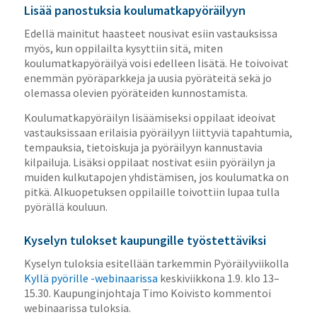
Lisää panostuksia koulumatkapyöräilyyn
Edellä mainitut haasteet nousivat esiin vastauksissa
myös, kun oppilailta kysyttiin sitä, miten
koulumatkapyöräilyä voisi edelleen lisätä. He toivoivat
enemmän pyöräparkkeja ja uusia pyöräteitä sekä jo
olemassa olevien pyöräteiden kunnostamista.
Koulumatkapyöräilyn lisäämiseksi oppilaat ideoivat
vastauksissaan erilaisia pyöräilyyn liittyviä tapahtumia,
tempauksia, tietoiskuja ja pyöräilyyn kannustavia
kilpailuja. Lisäksi oppilaat nostivat esiin pyöräilyn ja
muiden kulkutapojen yhdistämisen, jos koulumatka on
pitkä. Alkuopetuksen oppilaille toivottiin lupaa tulla
pyörällä kouluun.
Kyselyn tulokset kaupungille työstettäviksi
Kyselyn tuloksia esitellään tarkemmin Pyöräilyviikolla
Kyllä pyörille -webinaarissa
keskiviikkona 1.9. klo 13–
15.30. Kaupunginjohtaja Timo Koivisto kommentoi
webinaarissa tuloksia.