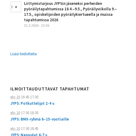
Liittymistarjous JYPSin jäseneksi perheiden
pyöräilytapahtumissa 18.4.–9.5., Pyöräilyviikolla 9.–
17.5., opiskelijoiden pyöräilykiertueella ja muissa
tapahtumissa 2026
31.3.2026 - 13:36
Lisää tiedotteita
ILMOITTAUDUTTAVAT TAPAHTUMAT
elo 10
16:45
17:30
JYPS: Potkuttelijat 2-4 v.
elo 10
17:30
18:30
JYPS: BMX-ryhmä 6–15-vuotiaille
elo 10
17:30
18:45
JYPS: Nappulat 4-7 v.