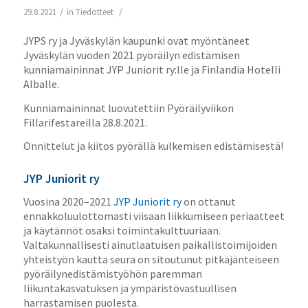
/
/
29.8.2021
in
Tiedotteet
JYPS ry ja Jyväskylän kaupunki ovat myöntäneet
Jyväskylän vuoden 2021 pyöräilyn edistämisen
kunniamaininnat JYP Juniorit ry:lle ja Finlandia Hotelli
Alballe.
Kunniamaininnat luovutettiin Pyöräilyviikon
Fillarifestareilla 28.8.2021.
Onnittelut ja kiitos pyörällä kulkemisen edistämisestä!
JYP Juniorit ry
Vuosina 2020–2021
JYP Juniorit ry
on ottanut
ennakkoluulottomasti viisaan liikkumiseen periaatteet
ja käytännöt osaksi toimintakulttuuriaan.
Valtakunnallisesti ainutlaatuisen paikallistoimijoiden
yhteistyön kautta seura on sitoutunut pitkäjänteiseen
pyöräilynedistämistyöhön paremman
liikuntakasvatuksen ja ympäristövastuullisen
harrastamisen puolesta.