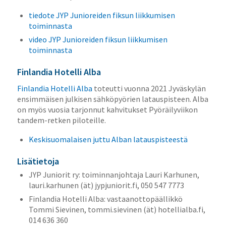
tiedote JYP Junioreiden fiksun liikkumisen
toiminnasta
video JYP Junioreiden fiksun liikkumisen
toiminnasta
Finlandia Hotelli Alba
Finlandia Hotelli Alba
toteutti vuonna 2021 Jyväskylän
ensimmäisen julkisen sähköpyörien latauspisteen. Alba
on myös vuosia tarjonnut kahvitukset Pyöräilyviikon
tandem-retken piloteille.
Keskisuomalaisen juttu Alban latauspisteestä
Lisätietoja
JYP Juniorit ry: toiminnanjohtaja Lauri Karhunen,
lauri.karhunen (ät) jypjuniorit.fi, 050 547 7773
Finlandia Hotelli Alba: vastaanottopäällikkö
Tommi Sievinen, tommi.sievinen (ät) hotellialba.fi,
014 636 360