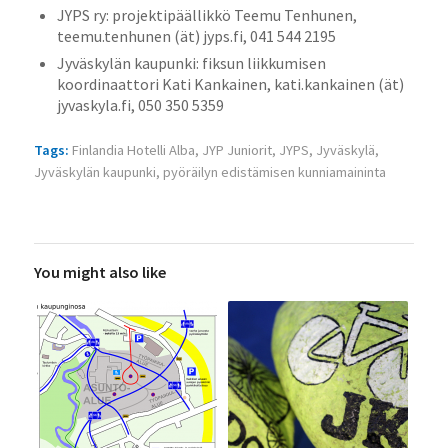
JYPS ry: projektipäällikkö Teemu Tenhunen,
teemu.tenhunen (ät) jyps.fi, 041 544 2195
Jyväskylän kaupunki: fiksun liikkumisen
koordinaattori Kati Kankainen, kati.kankainen (ät)
jyvaskyla.fi, 050 350 5359
Tags:
Finlandia Hotelli Alba
,
JYP Juniorit
,
JYPS
,
Jyväskylä
,
Jyväskylän kaupunki
,
pyöräilyn edistämisen kunniamaininta
You might also like