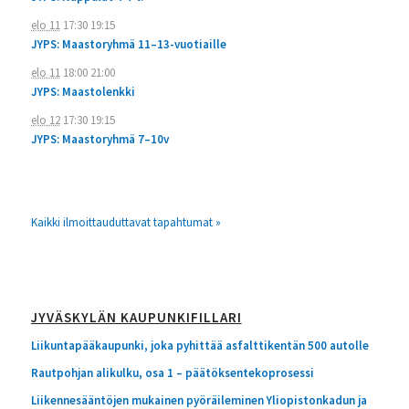
elo 11
17:30
19:15
JYPS: Maastoryhmä 11–13-vuotiaille
elo 11
18:00
21:00
JYPS: Maastolenkki
elo 12
17:30
19:15
JYPS: Maastoryhmä 7–10v
Kaikki ilmoittauduttavat tapahtumat »
JYVÄSKYLÄN KAUPUNKIFILLARI
Liikuntapääkaupunki, joka pyhittää asfalttikentän 500 autolle
Rautpohjan alikulku, osa 1 – päätöksentekoprosessi
Liikennesääntöjen mukainen pyöräileminen Yliopistonkadun ja