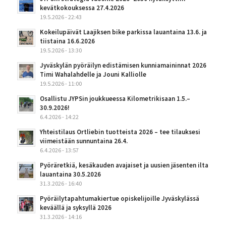
kevätkokouksessa 27.4.2026
19.5.2026 - 22:43
Kokeilupäivät Laajiksen bike parkissa lauantaina 13.6. ja
tiistaina 16.6.2026
19.5.2026 - 13:30
Jyväskylän pyöräilyn edistämisen kunniamaininnat 2026
Timi Wahalahdelle ja Jouni Kalliolle
19.5.2026 - 11:00
Osallistu JYPSin joukkueessa Kilometrikisaan 1.5.–
30.9.2026!
6.4.2026 - 14:22
Yhteistilaus Ortliebin tuotteista 2026 – tee tilauksesi
viimeistään sunnuntaina 26.4.
6.4.2026 - 13:57
Pyöräretkiä, kesäkauden avajaiset ja uusien jäsenten ilta
lauantaina 30.5.2026
31.3.2026 - 16:40
Pyöräilytapahtumakiertue opiskelijoille Jyväskylässä
keväällä ja syksyllä 2026
31.3.2026 - 14:16