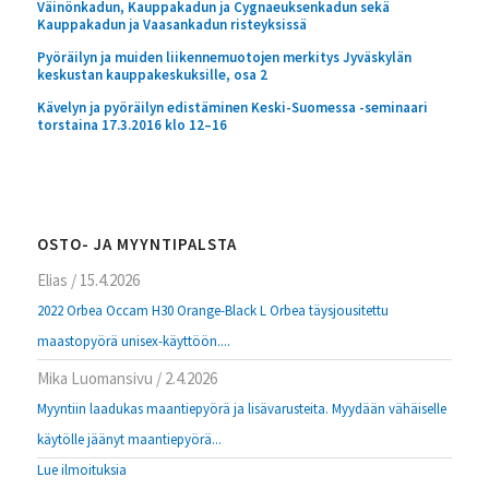
Väinönkadun, Kauppakadun ja Cygnaeuksenkadun sekä
Kauppakadun ja Vaasankadun risteyksissä
Pyöräilyn ja muiden liikennemuotojen merkitys Jyväskylän
keskustan kauppakeskuksille, osa 2
Kävelyn ja pyöräilyn edistäminen Keski-Suomessa -seminaari
torstaina 17.3.2016 klo 12–16
OSTO- JA MYYNTIPALSTA
Elias
/
15.4.2026
2022 Orbea Occam H30 Orange-Black L Orbea täysjousitettu
maastopyörä unisex-käyttöön....
Mika Luomansivu
/
2.4.2026
Myyntiin laadukas maantiepyörä ja lisävarusteita. Myydään vähäiselle
käytölle jäänyt maantiepyörä...
Lue ilmoituksia