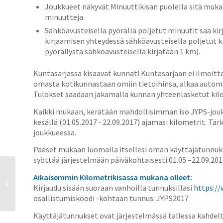
Joukkueet näkyvät Minuuttikisan puolella sitä muka
minuutteja.
Sähköavusteisella pyörällä poljetut minuutit saa 
kirjaamisen yhteydessä sähköavusteisella poljetut 
pyöräilystä sähköavusteisella kirjataan 1 km).
Kuntasarjassa kisaavat kunnat! Kuntasarjaan ei ilmoittau
omasta kotikunnastaan omiin tietoihinsa, alkaa auto
Tulokset saadaan jakamalla kunnan yhteenlasketut kilo
Kaikki mukaan, kerätään mahdollisimman iso JYPS-joukkue
kesällä (01.05.2017 ‐ 22.09.2017) ajamasi kilometrit. Tär
joukkueessa.
Pääset mukaan luomalla itsellesi oman käyttäjätunnuk
syöttää järjestelmään päiväkohtaisesti 01.05.–22.09.201
Ilmoittaudu
Aikaisemmin Kilometrikisassa mukana olleet:
Fillariakatemian kevään
Kirjaudu sisään suoraan vanhoilla tunnuksillasi
https://
ja kesän 2017 ryhmiin!
osallistumiskoodi -kohtaan tunnus: JYPS2017
Käyttäjätunnukset ovat järjestelmässä tallessa kahdelt