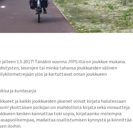
y jälleen 1.5.2017! Tänäkin vuonna JYPS:illä on joukkue mukana.
hdistysten, seurojen tai minkä tahansa joukkueiden välinen
öräilykilometrejään ylös ja kartuttavat oman joukkueen
ikisa
ja
kuntasarja
.
kkueet ja kaikki joukkueiden jäsenet voivat kirjata halutessaan
om! yksittäisen polkijan on mahdollista kirjata sekä minuutteja
Joukkueen kesken kannattaa toki sopia, kirjataanko molempia.
 tasapuolisempaa, madaltaa osallistumisen kynnystä ja kiinnittää
en iloihin.