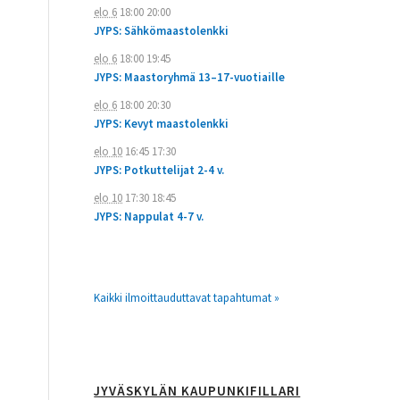
elo 6
18:00
20:00
JYPS: Sähkömaastolenkki
elo 6
18:00
19:45
JYPS: Maastoryhmä 13–17-vuotiaille
elo 6
18:00
20:30
JYPS: Kevyt maastolenkki
elo 10
16:45
17:30
JYPS: Potkuttelijat 2-4 v.
elo 10
17:30
18:45
JYPS: Nappulat 4-7 v.
Kaikki ilmoittauduttavat tapahtumat »
JYVÄSKYLÄN KAUPUNKIFILLARI