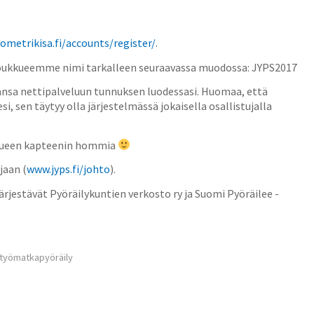
ometrikisa.fi/accounts/register/
.
joukkueemme nimi tarkalleen seuraavassa muodossa: JYPS2017
ansa nettipalveluun tunnuksen luodessasi. Huomaa, että
 sen täytyy olla järjestelmässä jokaisella osallistujalla
ukkueen kapteenin hommia
jaan (
www.jyps.fi/johto
).
järjestävät Pyöräilykuntien verkosto ry ja Suomi Pyöräilee -
työmatkapyöräily