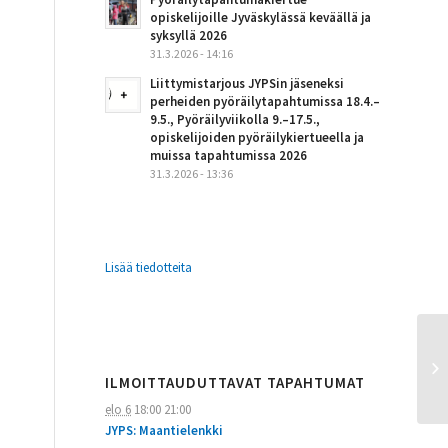
opiskelijoille Jyväskylässä keväällä ja
syksyllä 2026
31.3.2026 - 14:16
Liittymistarjous JYPSin jäseneksi
perheiden pyöräilytapahtumissa 18.4.–
9.5., Pyöräilyviikolla 9.–17.5.,
opiskelijoiden pyöräilykiertueella ja
muissa tapahtumissa 2026
31.3.2026 - 13:36
Lisää tiedotteita
ILMOITTAUDUTTAVAT TAPAHTUMAT
elo 6
18:00
21:00
JYPS: Maantielenkki