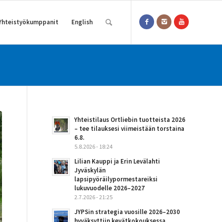
Yhteistyökumppanit
English
Yhteistilaus Ortliebin tuotteista 2026
– tee tilauksesi viimeistään torstaina
6.8.
5.8.2026 - 18:24
Lilian Kauppi ja Erin Levälahti
Jyväskylän
lapsipyöräilypormestareiksi
lukuvuodelle 2026–2027
2.7.2026 - 21:25
JYPSin strategia vuosille 2026–2030
hyväksyttiin kevätkokouksessa