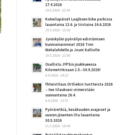
27.4.2026
19.5.2026 - 22:43
Kokeilupäivät Laajiksen bike parkissa
lauantaina 13.6. ja tiistaina 16.6.2026
19.5.2026 - 13:30
Jyväskylän pyöräilyn edistämisen
kunniamaininnat 2026 Timi
Wahalahdelle ja Jouni Kalliolle
19.5.2026 - 11:00
Osallistu JYPSin joukkueessa
Kilometrikisaan 1.5.–30.9.2026!
6.4.2026 - 14:22
Yhteistilaus Ortliebin tuotteista 2026
– tee tilauksesi viimeistään
sunnuntaina 26.4.
6.4.2026 - 13:57
Pyöräretkiä, kesäkauden avajaiset ja
uusien jäsenten ilta lauantaina
30.5.2026
31.3.2026 - 16:40
Pyöräilytapahtumakiertue