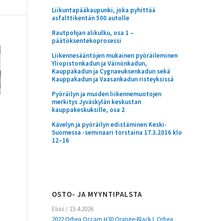
Liikuntapääkaupunki, joka pyhittää
asfalttikentän 500 autolle
Rautpohjan alikulku, osa 1 –
päätöksentekoprosessi
Liikennesääntöjen mukainen pyöräileminen
Yliopistonkadun ja Väinönkadun,
Kauppakadun ja Cygnaeuksenkadun sekä
Kauppakadun ja Vaasankadun risteyksissä
Pyöräilyn ja muiden liikennemuotojen
merkitys Jyväskylän keskustan
kauppakeskuksille, osa 2
Kävelyn ja pyöräilyn edistäminen Keski-
Suomessa -seminaari torstaina 17.3.2016 klo
12–16
OSTO- JA MYYNTIPALSTA
Elias
/
15.4.2026
2022 Orbea Occam H30 Orange-Black L Orbea