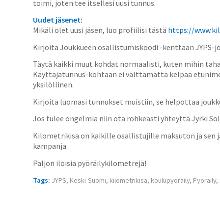
toimi, joten tee itsellesi uusi tunnus.
Uudet jäsenet:
Mikäli olet uusi jäsen, luo profiilisi tästä
https://www.kil
Kirjoita Joukkueen osallistumiskoodi -kenttään JYPS-
Täytä kaikki muut kohdat normaalisti, kuten mihin tah
Käyttäjätunnus-kohtaan ei välttämättä kelpaa etunimesi,
yksilöllinen.
Kirjoita luomasi tunnukset muistiin, se helpottaa jo
Jos tulee ongelmia niin ota rohkeasti yhteyttä Jyrki Sol
Kilometrikisa on kaikille osallistujille maksuton ja sen 
kampanja.
Paljon iloisia pyöräilykilometrejä!
Tags:
JYPS
,
Keski-Suomi
,
kilometrikisa
,
koulupyöräily
,
Pyöräily
,