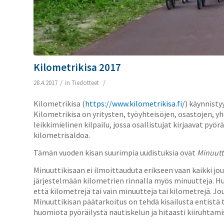
Kilometrikisa 2017
/
/
28.4.2017
in
Tiedotteet
Kilometrikisa (
https://www.kilometrikisa.fi/
) käynnisty
Kilometrikisa on yritysten, työyhteisöjen, osastojen, y
leikkimielinen kilpailu, jossa osallistujat kirjaavat py
kilometrisaldoa.
Tämän vuoden kisan suurimpia uudistuksia ovat
Minuutt
Minuuttikisaan ei ilmoittauduta erikseen vaan kaikki jou
järjestelmään kilometrien rinnalla myös minuutteja. Hu
että kilometrejä tai vain minuutteja tai kilometrejä. 
Minuuttikisan päätarkoitus on tehdä kisailusta entistä
huomiota pyöräilystä nautiskelun ja hitaasti kiiruhtamis