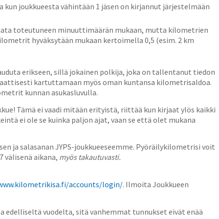
a kun joukkueesta vähintään 1 jäsen on kirjannut järjestelmään
kirjata toteutuneen minuuttimäärän mukaan, mutta kilometrien
kilometrit hyväksytään mukaan kertoimella 0,5 (esim. 2 km
duta erikseen, sillä jokainen polkija, joka on tallentanut tiedon
maattisesti kartuttamaan myös oman kuntansa kilometrisaldoa.
metrit kunnan asukasluvulla.
! Tämä ei vaadi mitään erityistä, riittää kun kirjaat ylös kaikki
keintä ei ole se kuinka paljon ajat, vaan se että olet mukana
sen ja salasanan JYPS-joukkueeseemme. Pyöräilykilometrisi voit
7 välisenä aikana,
myös takautuvasti.
www.kilometrikisa.fi/accounts/login/
. Ilmoita Joukkueen
a edelliseltä vuodelta, sitä vanhemmat tunnukset eivät enää