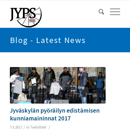
Blog - Latest News
Jyväskylän pyöräilyn edistämisen
kunniamaininnat 2017
/
/
7.5.2017
in
Tiedotteet