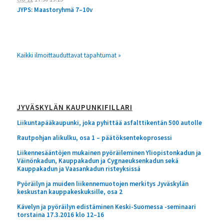
JYPS: Maastoryhmä 7–10v
Kaikki ilmoittauduttavat tapahtumat »
JYVÄSKYLÄN KAUPUNKIFILLARI
Liikuntapääkaupunki, joka pyhittää asfalttikentän 500 autolle
Rautpohjan alikulku, osa 1 – päätöksentekoprosessi
Liikennesääntöjen mukainen pyöräileminen Yliopistonkadun ja
Väinönkadun, Kauppakadun ja Cygnaeuksenkadun sekä
Kauppakadun ja Vaasankadun risteyksissä
Pyöräilyn ja muiden liikennemuotojen merkitys Jyväskylän
keskustan kauppakeskuksille, osa 2
Kävelyn ja pyöräilyn edistäminen Keski-Suomessa -seminaari
torstaina 17.3.2016 klo 12–16