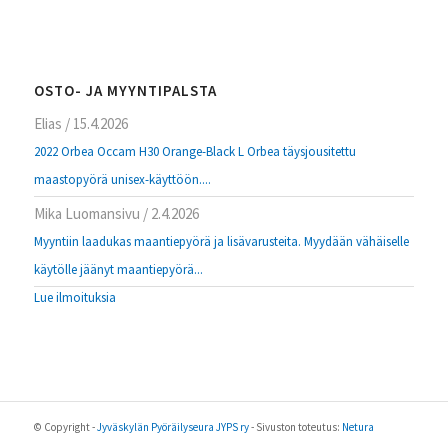
OSTO- JA MYYNTIPALSTA
Elias
/
15.4.2026
2022 Orbea Occam H30 Orange-Black L Orbea täysjousitettu
maastopyörä unisex-käyttöön....
Mika Luomansivu
/
2.4.2026
Myyntiin laadukas maantiepyörä ja lisävarusteita. Myydään vähäiselle
käytölle jäänyt maantiepyörä...
Lue ilmoituksia
© Copyright -
Jyväskylän Pyöräilyseura JYPS ry
- Sivuston toteutus:
Netura