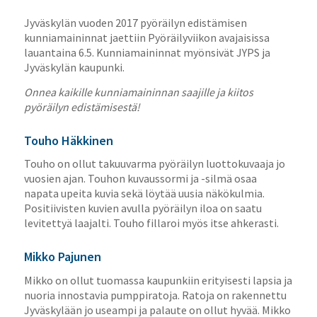
Jyväskylän vuoden 2017 pyöräilyn edistämisen
kunniamaininnat jaettiin Pyöräilyviikon avajaisissa
lauantaina 6.5. Kunniamaininnat myönsivät JYPS ja
Jyväskylän kaupunki.
Onnea kaikille kunniamaininnan saajille ja kiitos
pyöräilyn edistämisestä!
Touho Häkkinen
Touho on ollut takuuvarma pyöräilyn luottokuvaaja jo
vuosien ajan. Touhon kuvaussormi ja -silmä osaa
napata upeita kuvia sekä löytää uusia näkökulmia.
Positiivisten kuvien avulla pyöräilyn iloa on saatu
levitettyä laajalti. Touho fillaroi myös itse ahkerasti.
Mikko Pajunen
Mikko on ollut tuomassa kaupunkiin erityisesti lapsia ja
nuoria innostavia pumppiratoja. Ratoja on rakennettu
Jyväskylään jo useampi ja palaute on ollut hyvää. Mikko