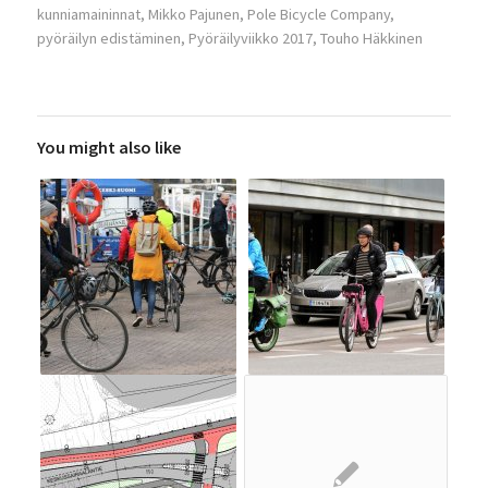
kunniamaininnat
,
Mikko Pajunen
,
Pole Bicycle Company
,
pyöräilyn edistäminen
,
Pyöräilyviikko 2017
,
Touho Häkkinen
You might also like