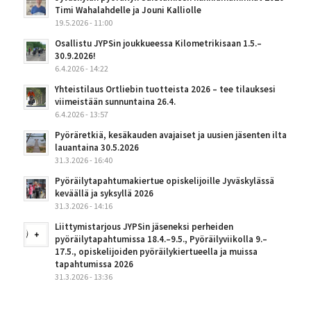
Timi Wahalahdelle ja Jouni Kalliolle
19.5.2026 - 11:00
Osallistu JYPSin joukkueessa Kilometrikisaan 1.5.–
30.9.2026!
6.4.2026 - 14:22
Yhteistilaus Ortliebin tuotteista 2026 – tee tilauksesi
viimeistään sunnuntaina 26.4.
6.4.2026 - 13:57
Pyöräretkiä, kesäkauden avajaiset ja uusien jäsenten ilta
lauantaina 30.5.2026
31.3.2026 - 16:40
Pyöräilytapahtumakiertue opiskelijoille Jyväskylässä
keväällä ja syksyllä 2026
31.3.2026 - 14:16
Liittymistarjous JYPSin jäseneksi perheiden
pyöräilytapahtumissa 18.4.–9.5., Pyöräilyviikolla 9.–
17.5., opiskelijoiden pyöräilykiertueella ja muissa
tapahtumissa 2026
31.3.2026 - 13:36