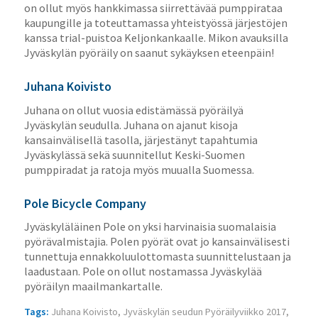
on ollut myös hankkimassa siirrettävää pumppirataa
kaupungille ja toteuttamassa yhteistyössä järjestöjen
kanssa trial-puistoa Keljonkankaalle. Mikon avauksilla
Jyväskylän pyöräily on saanut sykäyksen eteenpäin!
Juhana Koivisto
Juhana​ ​on​ ​ollut​ ​vuosia​ ​edistämässä​ ​pyöräilyä​ ​
Jyväskylän​ ​seudulla.​ ​Juhana​ ​on​ ​ajanut​ ​kisoja
kansainvälisellä​ ​tasolla,​ ​järjestänyt​ ​tapahtumia​ ​
Jyväskylässä​ ​sekä​ ​suunnitellut​ ​Keski-Suomen
pumppiradat​ ​ja​ ​ratoja​ ​myös​ ​muualla​ ​Suomessa.
Pole Bicycle Company
Jyväskyläläinen Pole on yksi harvinaisia suomalaisia
pyörävalmistajia. Polen pyörät ovat jo kansainvälisesti
tunnettuja ennakkoluulottomasta suunnittelustaan ja
laadustaan. Pole on ollut nostamassa Jyväskylää
pyöräilyn maailmankartalle.
Tags:
Juhana Koivisto
,
Jyväskylän seudun Pyöräilyviikko 2017
,