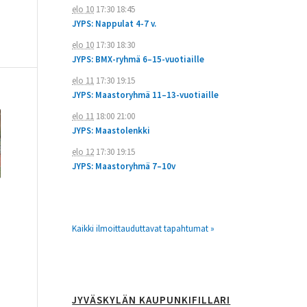
elo 10
17:30
18:45
JYPS: Nappulat 4-7 v.
elo 10
17:30
18:30
JYPS: BMX-ryhmä 6–15-vuotiaille
elo 11
17:30
19:15
JYPS: Maastoryhmä 11–13-vuotiaille
elo 11
18:00
21:00
JYPS: Maastolenkki
elo 12
17:30
19:15
JYPS: Maastoryhmä 7–10v
Kaikki ilmoittauduttavat tapahtumat »
JYVÄSKYLÄN KAUPUNKIFILLARI