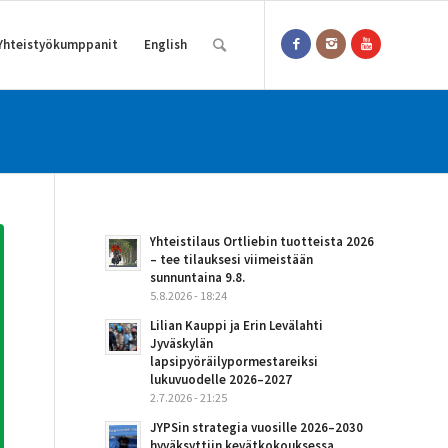
Yhteistyökumppanit
English
Yhteistilaus Ortliebin tuotteista 2026
– tee tilauksesi viimeistään
sunnuntaina 9.8.
5.8.2026 - 18:24
Lilian Kauppi ja Erin Levälahti
Jyväskylän
lapsipyöräilypormestareiksi
lukuvuodelle 2026–2027
2.7.2026 - 21:25
JYPSin strategia vuosille 2026–2030
hyväksyttiin kevätkokouksessa