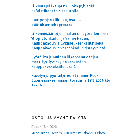
Liikuntapääkaupunki, joka pyhittää
asfalttikentän 500 autolle
Rautpohjan alikulku, osa 1 –
päätöksentekoprosessi
Liikennesääntöjen mukainen pyöräileminen
Yliopistonkadun ja Väinönkadun,
Kauppakadun ja Cygnaeuksenkadun sekä
Kauppakadun ja Vaasankadun risteyksissä
Pyöräilyn ja muiden liikennemuotojen
merkitys Jyväskylän keskustan
kauppakeskuksille, osa 2
Kävelyn ja pyöräilyn edistäminen Keski-
Suomessa -seminaari torstaina 17.3.2016 klo
12–16
OSTO- JA MYYNTIPALSTA
Elias
/
15.4.2026
2022 Orbea Occam H30 Orange-Black L Orbea