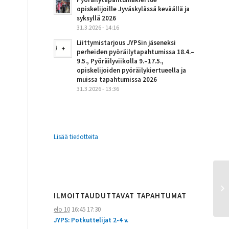
opiskelijoille Jyväskylässä keväällä ja
syksyllä 2026
31.3.2026 - 14:16
Liittymistarjous JYPSin jäseneksi
perheiden pyöräilytapahtumissa 18.4.–
9.5., Pyöräilyviikolla 9.–17.5.,
opiskelijoiden pyöräilykiertueella ja
muissa tapahtumissa 2026
31.3.2026 - 13:36
Lisää tiedotteita
ILMOITTAUDUTTAVAT TAPAHTUMAT
elo 10
16:45
17:30
JYPS: Potkuttelijat 2-4 v.