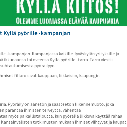
t Kyllä pyörille -kampanjan
e -kampanjan. Kampanjassa kaikille Jyväskylän yrityksille ja
 ikkunaansa tai oveensa Kyllä pyörille -tarra. Tarra viestii
a suhtautumisesta pyöräilyyn.
miset fillaroisivat kauppaan, liikkeisiin, kaupungin
uria. Pyöräily on äänetön ja saasteeton liikennemuoto, joka
inen parantaa ihmisten terveyttä, vähentää
taa myös paikallistaloutta, kun pyörällä liikkuva käyttää rahaa
in. Kansainvälisten tutkimusten mukaan ihmiset viihtyvät ja kaupat