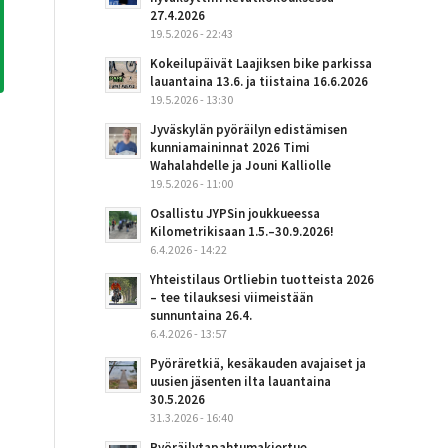
27.4.2026
19.5.2026 - 22:43
Kokeilupäivät Laajiksen bike parkissa
lauantaina 13.6. ja tiistaina 16.6.2026
19.5.2026 - 13:30
Jyväskylän pyöräilyn edistämisen
kunniamaininnat 2026 Timi
Wahalahdelle ja Jouni Kalliolle
19.5.2026 - 11:00
Osallistu JYPSin joukkueessa
Kilometrikisaan 1.5.–30.9.2026!
6.4.2026 - 14:22
Yhteistilaus Ortliebin tuotteista 2026
– tee tilauksesi viimeistään
sunnuntaina 26.4.
6.4.2026 - 13:57
Pyöräretkiä, kesäkauden avajaiset ja
uusien jäsenten ilta lauantaina
30.5.2026
31.3.2026 - 16:40
Pyöräilytapahtumakiertue