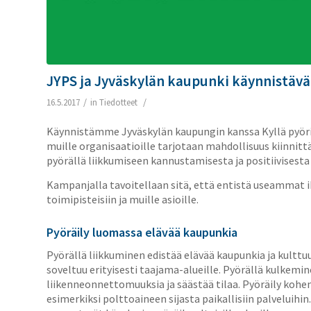
JYPS ja Jyväskylän kaupunki käynnistävä
/
/
16.5.2017
in
Tiedotteet
Käynnistämme Jyväskylän kaupungin kanssa Kyllä pyörill
muille organisaatioille tarjotaan mahdollisuus kiinnittää
pyörällä liikkumiseen kannustamisesta ja positiivisest
Kampanjalla tavoitellaan sitä, että entistä useammat ih
toimipisteisiin ja muille asioille.
Pyöräily luomassa elävää kaupunkia
Pyörällä liikkuminen edistää elävää kaupunkia ja kulttu
soveltuu erityisesti taajama-alueille. Pyörällä kulkem
liikenneonnettomuuksia ja säästää tilaa. Pyöräily kohen
esimerkiksi polttoaineen sijasta paikallisiin palveluih