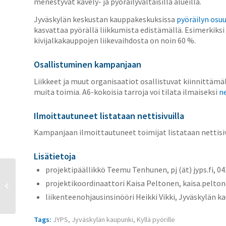
menestyvät kävely- ja pyöräilyvaltaisilla alueilla.
Jyväskylän keskustan kauppakeskuksissa
pyöräilyn osuu
kasvattaa pyörällä liikkumista edistämällä. Esimerkik
kivijalkakauppojen liikevaihdosta on noin 60 %.
Osallistuminen kampanjaan
Liikkeet ja muut organisaatiot osallistuvat kiinnittämäll
muita toimia. A6-kokoisia tarroja voi tilata ilmaiseksi
n
Ilmoittautuneet listataan nettisivuilla
Kampanjaan ilmoittautuneet toimijat listataan nettisi
Lisätietoja
projektipäällikkö Teemu Tenhunen, pj (ät) jyps.fi, 0
Jyväskylän pyöräilyn
projektikoordinaattori Kaisa Peltonen, kaisa.peltonen
edistämisen
liikenteenohjausinsinööri Heikki Vikki, Jyväskylän kaup
kunniamaininnat 2017
Tags:
JYPS
,
Jyväskylän kaupunki
,
Kyllä pyörille