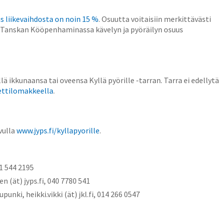
s liikevaihdosta on noin 15 %
. Osuutta voitaisiin merkittävästi
si Tanskan Kööpenhaminassa kävelyn ja pyöräilyn osuus
ä ikkunaansa tai oveensa Kyllä pyörille -tarran. Tarra ei edellytä
ettilomakkeella
.
vulla
www.jyps.fi/kyllapyorille
.
41 544 2195
 (ät) jyps.fi, 040 7780 541
unki, heikki.vikki (ät) jkl.fi, 014 266 0547