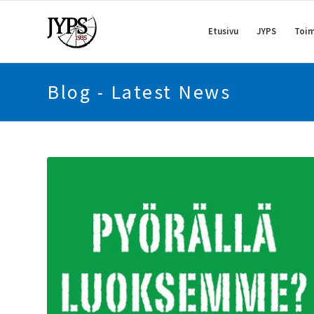
Etusivu
JYPS
Toim
Blog - Latest News