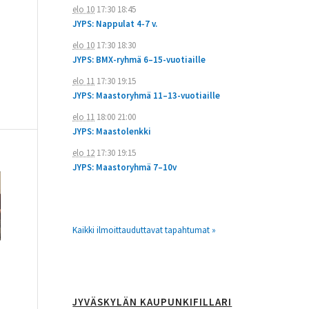
elo 10
17:30
18:45
JYPS: Nappulat 4-7 v.
elo 10
17:30
18:30
JYPS: BMX-ryhmä 6–15-vuotiaille
elo 11
17:30
19:15
JYPS: Maastoryhmä 11–13-vuotiaille
elo 11
18:00
21:00
JYPS: Maastolenkki
elo 12
17:30
19:15
JYPS: Maastoryhmä 7–10v
Kaikki ilmoittauduttavat tapahtumat »
JYVÄSKYLÄN KAUPUNKIFILLARI