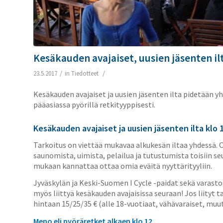
Kesäkauden avajaiset, uusien jäsenten ilt
/
/
23.5.2017
in
Tiedotteet
Kesäkauden avajaiset ja uusien jäsenten ilta pidetään 
pääasiassa pyörillä retkityyppisesti.
Kesäkauden avajaiset ja uusien jäsenten ilta klo 
Tarkoitus on viettää mukavaa alkukesän iltaa yhdessä. 
saunomista, uimista, pelailua ja tutustumista toisiin se
mukaan kannattaa ottaa omia eväitä nyyttärityyliin.
Jyväskylän ja Keski-Suomen I Cycle -paidat sekä varasto
myös liittyä kesäkauden avajaisissa seuraan! Jos liityt t
hintaan 15/25/35 € (alle 18-vuotiaat, vähävaraiset, muut
Meno eli pyöräretket alkaen klo 12