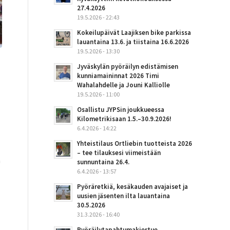
27.4.2026
19.5.2026 - 22:43
Kokeilupäivät Laajiksen bike parkissa
lauantaina 13.6. ja tiistaina 16.6.2026
19.5.2026 - 13:30
Jyväskylän pyöräilyn edistämisen
kunniamaininnat 2026 Timi
Wahalahdelle ja Jouni Kalliolle
19.5.2026 - 11:00
Osallistu JYPSin joukkueessa
Kilometrikisaan 1.5.–30.9.2026!
6.4.2026 - 14:22
Yhteistilaus Ortliebin tuotteista 2026
– tee tilauksesi viimeistään
a
sunnuntaina 26.4.
6.4.2026 - 13:57
Pyöräretkiä, kesäkauden avajaiset ja
uusien jäsenten ilta lauantaina
30.5.2026
31.3.2026 - 16:40
Pyöräilytapahtumakiertue