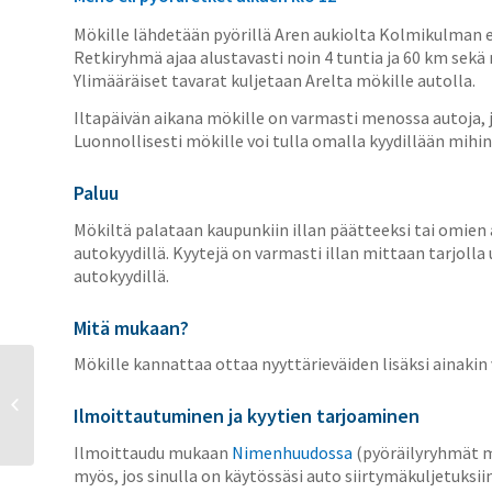
Mökille lähdetään pyörillä Aren aukiolta Kolmikulman ed
Retkiryhmä ajaa alustavasti noin 4 tuntia ja 60 km sek
Ylimääräiset tavarat kuljetaan Arelta mökille autolla.
Iltapäivän aikana mökille on varmasti menossa autoja, j
Luonnollisesti mökille voi tulla omalla kyydillään mihin
Paluu
Mökiltä palataan kaupunkiin illan päätteeksi tai omien a
autokyydillä. Kyytejä on varmasti illan mittaan tarjolla
autokyydillä.
Mitä mukaan?
Mökille kannattaa ottaa nyyttärieväiden lisäksi ainakin
JYPS ja Jyväskylän
kaupunki käynnistävät
Ilmoittautuminen ja kyytien tarjoaminen
Kyllä pyörille -kampanjan
Ilmoittaudu mukaan
Nimenhuudossa
(pyöräilyryhmät m
myös, jos sinulla on käytössäsi auto siirtymäkuljetuksiin