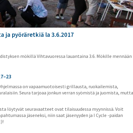
a ja pyöräretkiä la 3.6.2017
yhdistyksen mökillä Vihtavuoressa lauantaina 3.6. Mökille mennään
17–23
Ohjelmassa on vapaamuotoisesti grillausta, ruokailemista,
uralaisiin. Seura tarjoaa jonkun verran syömistä ja juomista, mutt
sta löytyvät seuravaatteet ovat tilaisuudessa myynnissä. Voit
apahtumassa jäseneksi, niin saat jäsenyyden ja I Cycle -paidan
)!