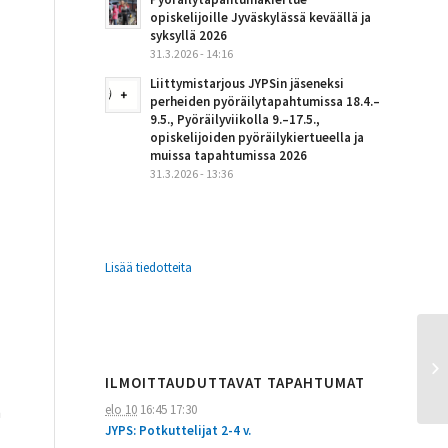
opiskelijoille Jyväskylässä keväällä ja
syksyllä 2026
31.3.2026 - 14:16
Liittymistarjous JYPSin jäseneksi
perheiden pyöräilytapahtumissa 18.4.–
9.5., Pyöräilyviikolla 9.–17.5.,
opiskelijoiden pyöräilykiertueella ja
muissa tapahtumissa 2026
31.3.2026 - 13:36
Lisää tiedotteita
ILMOITTAUDUTTAVAT TAPAHTUMAT
elo 10
16:45
17:30
n
JYPS: Potkuttelijat 2-4 v.