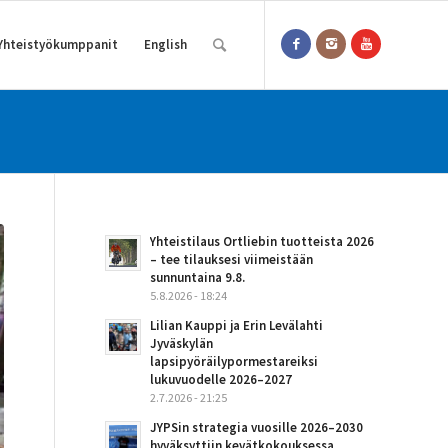
Yhteistyökumppanit
English
Yhteistilaus Ortliebin tuotteista 2026
– tee tilauksesi viimeistään
sunnuntaina 9.8.
5.8.2026 - 18:24
Lilian Kauppi ja Erin Levälahti
Jyväskylän
lapsipyöräilypormestareiksi
lukuvuodelle 2026–2027
2.7.2026 - 21:25
JYPSin strategia vuosille 2026–2030
hyväksyttiin kevätkokouksessa