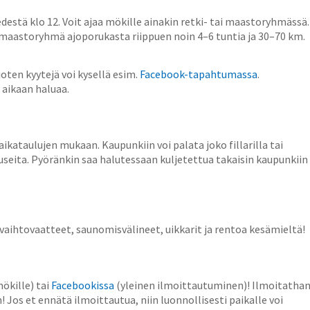
estä klo 12. Voit ajaa mökille ainakin retki- tai maastoryhmässä.
ä maastoryhmä ajoporukasta riippuen noin 4–6 tuntia ja 30–70 km.
oten kyytejä voi kysellä esim.
Facebook-tapahtumassa
.
 aikaan haluaa.
ikataulujen mukaan. Kaupunkiin voi palata joko fillarilla tai
 useita. Pyöränkin saa halutessaan kuljetettua takaisin kaupunkiin
 vaihtovaatteet, saunomisvälineet, uikkarit ja rentoa kesämieltä!
ökille) tai
Facebookissa
(yleinen ilmoittautuminen)! Ilmoitatha
! Jos et ennätä ilmoittautua, niin luonnollisesti paikalle voi