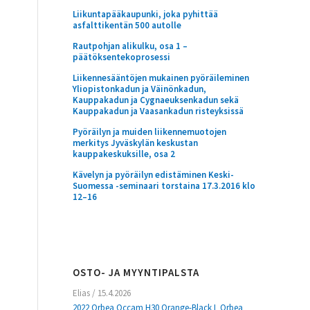
Liikuntapääkaupunki, joka pyhittää
asfalttikentän 500 autolle
Rautpohjan alikulku, osa 1 –
päätöksentekoprosessi
Liikennesääntöjen mukainen pyöräileminen
Yliopistonkadun ja Väinönkadun,
Kauppakadun ja Cygnaeuksenkadun sekä
Kauppakadun ja Vaasankadun risteyksissä
Pyöräilyn ja muiden liikennemuotojen
merkitys Jyväskylän keskustan
kauppakeskuksille, osa 2
Kävelyn ja pyöräilyn edistäminen Keski-
Suomessa -seminaari torstaina 17.3.2016 klo
12–16
OSTO- JA MYYNTIPALSTA
Elias
/
15.4.2026
2022 Orbea Occam H30 Orange-Black L Orbea