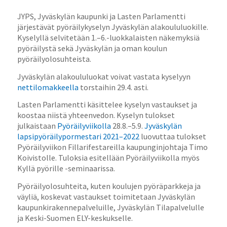
JYPS, Jyväskylän kaupunki ja Lasten Parlamentti
järjestävät pyöräilykyselyn Jyväskylän alakoululuokille.
Kyselyllä selvitetään 1.–6.-luokkalaisten näkemyksiä
pyöräilystä sekä Jyväskylän ja oman koulun
pyöräilyolosuhteista.
Jyväskylän alakoululuokat voivat vastata kyselyyn
nettilomakkeella
torstaihin 29.4. asti.
Lasten Parlamentti käsittelee kyselyn vastaukset ja
koostaa niistä yhteenvedon. Kyselyn tulokset
julkaistaan
Pyöräilyviikolla
28.8.–5.9.
Jyväskylän
lapsipyöräilypormestari 2021–2022
luovuttaa tulokset
Pyöräilyviikon Fillarifestareilla kaupunginjohtaja Timo
Koivistolle. Tuloksia esitellään Pyöräilyviikolla myös
Kyllä pyörille -seminaarissa.
Pyöräilyolosuhteita, kuten koulujen pyöräparkkeja ja
väyliä, koskevat vastaukset toimitetaan Jyväskylän
kaupunkirakennepalveluille, Jyväskylän Tilapalvelulle
ja Keski-Suomen ELY-keskukselle.