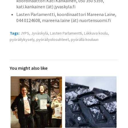
koordinaattori Kati Kankainen, 050 350 5359,
kati.kankainen (ät) jyvaskyla.fi
Lasten Parlamentti, koordinaattori Mareena Laine,
044 0124608, mareena.laine (ät) nuortensuomi.fi
Tags:
JYPS
,
Jyväskylä
,
Lasten Parlamentti
,
Liikkuva koulu
,
pyöräilykysely
,
pyöräilyolosuhteet
,
pyörällä kouluun
You might also like