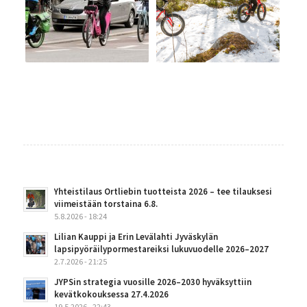
Yhteistilaus Ortliebin tuotteista 2026 – tee tilauksesi
viimeistään torstaina 6.8.
5.8.2026 - 18:24
Lilian Kauppi ja Erin Levälahti Jyväskylän
lapsipyöräilypormestareiksi lukuvuodelle 2026–2027
2.7.2026 - 21:25
JYPSin strategia vuosille 2026–2030 hyväksyttiin
kevätkokouksessa 27.4.2026
19.5.2026 - 22:43