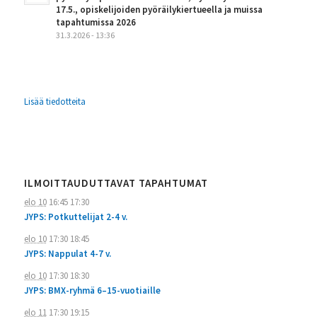
17.5., opiskelijoiden pyöräilykiertueella ja muissa
tapahtumissa 2026
31.3.2026 - 13:36
Lisää tiedotteita
ILMOITTAUDUTTAVAT TAPAHTUMAT
elo 10
16:45
17:30
JYPS: Potkuttelijat 2-4 v.
elo 10
17:30
18:45
JYPS: Nappulat 4-7 v.
elo 10
17:30
18:30
JYPS: BMX-ryhmä 6–15-vuotiaille
elo 11
17:30
19:15