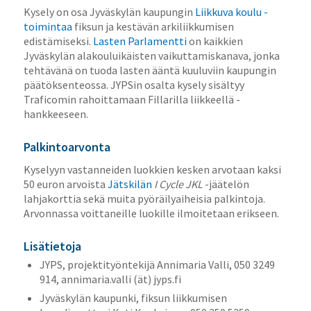
Kysely on osa Jyväskylän kaupungin
Liikkuva koulu -
toimintaa
fiksun ja kestävän arkiliikkumisen
edistämiseksi.
Lasten Parlamentti
on kaikkien
Jyväskylän alakouluikäisten vaikuttamiskanava, jonka
tehtävänä on tuoda lasten ääntä kuuluviin kaupungin
päätöksenteossa. JYPSin osalta kysely sisältyy
Traficomin rahoittamaan Fillarilla liikkeellä -
hankkeeseen.
Palkintoarvonta
Kyselyyn vastanneiden luokkien kesken arvotaan kaksi
50 euron arvoista
Jätskilän
I Cycle JKL
-jäätelön
lahjakorttia sekä muita pyöräilyaiheisia palkintoja.
Arvonnassa voittaneille luokille ilmoitetaan erikseen.
Lisätietoja
JYPS, projektityöntekijä Annimaria Valli, 050 3249
914, annimaria.valli (ät) jyps.fi
Jyväskylän kaupunki, fiksun liikkumisen