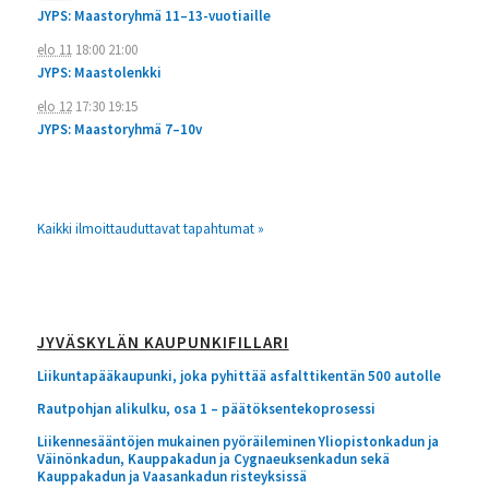
JYPS: Maastoryhmä 11–13-vuotiaille
elo 11
18:00
21:00
JYPS: Maastolenkki
elo 12
17:30
19:15
JYPS: Maastoryhmä 7–10v
Kaikki ilmoittauduttavat tapahtumat »
JYVÄSKYLÄN KAUPUNKIFILLARI
Liikuntapääkaupunki, joka pyhittää asfalttikentän 500 autolle
Rautpohjan alikulku, osa 1 – päätöksentekoprosessi
Liikennesääntöjen mukainen pyöräileminen Yliopistonkadun ja
Väinönkadun, Kauppakadun ja Cygnaeuksenkadun sekä
Kauppakadun ja Vaasankadun risteyksissä