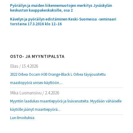
Pyöräilyn ja muiden liikennemuotojen merkitys Jyväskylän
keskustan kauppakeskuksille, osa 2
Kävelyn ja pyöräilyn edistäminen Keski-Suomessa -seminaari
torstaina 17.3.2016 klo 12–16
OSTO- JA MYYNTIPALSTA
Elias
/
15.4.2026
2022 Orbea Occam H30 Orange-Black L Orbea täysjousitettu
maastopyörä unisex-käyttöön....
Mika Luomansivu
/
2.4.2026
Myyntiin laadukas maantiepyörä ja lisävarusteita. Myydään vähäiselle
käytölle jäänyt maantiepyörä...
Lue ilmoituksia