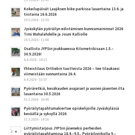
Kokeilupäivät Laajiksen bike parkissa lauantaina 13.6. ja
tiistaina 16.6.2026
19.5.2026 - 13:30
Jyväskylän pyöräilyn edistämisen kunniamaininnat 2026
Timi Wahalahdelle ja Jouni Kalliolle
19.5.2026 - 11:00
Osallistu JYPSin joukkueessa Kilometrikisaan 1.5.–
30.9.2026!
6.4.2026 - 14:22
Yhteistilaus Ortliebin tuotteista 2026 – tee tilauksesi
viimeistään sunnuntaina 26.4.
6.4.2026 - 13:57
Pyöräretkiä, kesäkauden avajaiset ja uusien jäsenten ilta
lauantaina 30.5.2026
31.3.2026 - 16:40
Pyöräilytapahtumakiertue opiskelijoille Jyväskylässä
keväällä ja syksyllä 2026
31.3.2026 - 14:16
Liittymistarjous JYPSin jäseneksi perheiden
pyöräilytapahtumissa 18.4.–9.5., Pyöräilyviikolla 9.–