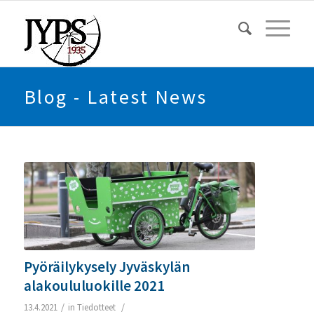
Blog - Latest News
Pyöräilykysely Jyväskylän
alakoululuokille 2021
/
/
13.4.2021
in
Tiedotteet