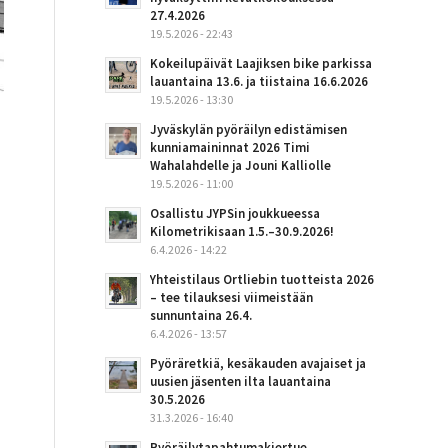
27.4.2026
19.5.2026 - 22:43
Kokeilupäivät Laajiksen bike parkissa
lauantaina 13.6. ja tiistaina 16.6.2026
19.5.2026 - 13:30
Jyväskylän pyöräilyn edistämisen
kunniamaininnat 2026 Timi
Wahalahdelle ja Jouni Kalliolle
19.5.2026 - 11:00
Osallistu JYPSin joukkueessa
Kilometrikisaan 1.5.–30.9.2026!
6.4.2026 - 14:22
Yhteistilaus Ortliebin tuotteista 2026
– tee tilauksesi viimeistään
sunnuntaina 26.4.
6.4.2026 - 13:57
Pyöräretkiä, kesäkauden avajaiset ja
uusien jäsenten ilta lauantaina
30.5.2026
31.3.2026 - 16:40
Pyöräilytapahtumakiertue