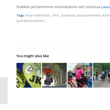
Kaikkiin jättämiimme muistutuksiin voit tutustua
Lausu
Tags:
Alvar Aallon katu
,
JYPS
,
Jyväskylä
,
katusuunnitelma
,
Kesk
pyöräilyolosuhteet
You might also like
Kokeilut innostavat JYP-
junnuja lisäämään liikettä
ja vähentämään
päästöjä...