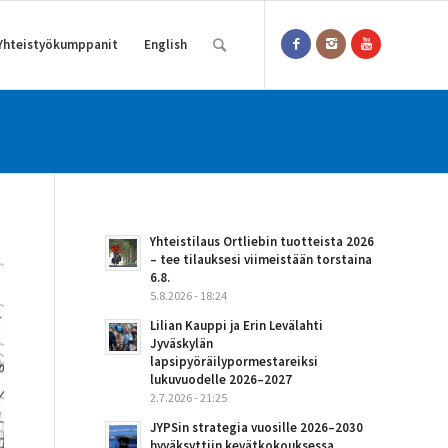
Yhteistyökumppanit
English
Yhteistilaus Ortliebin tuotteista 2026
– tee tilauksesi viimeistään torstaina
6.8.
5.8.2026 - 18:24
Lilian Kauppi ja Erin Levälahti
Jyväskylän
lapsipyöräilypormestareiksi
lukuvuodelle 2026–2027
2.7.2026 - 21:25
JYPSin strategia vuosille 2026–2030
hyväksyttiin kevätkokouksessa