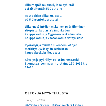
Liikuntapääkaupunki, joka pyhittää
asfalttikentän 500 autolle
Rautpohjan alikulku, osa 1 –
päätöksentekoprosessi
Liikennesääntöjen mukainen pyöräileminen
Yliopistonkadun ja Väinönkadun,
Kauppakadun ja Cygnaeuksenkadun sekä
Kauppakadun ja Vaasankadun risteyksissä
Pyöräilyn ja muiden liikennemuotojen
merkitys Jyväskylän keskustan
kauppakeskuksille, osa 2
Kävelyn ja pyöräilyn edistäminen Keski-
Suomessa -seminaari torstaina 17.3.2016 klo
12–16
OSTO- JA MYYNTIPALSTA
Elias
/
15.4.2026
2022 Orbea Occam H30 Orange-Black L Orbea