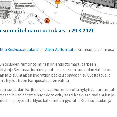
usuunnitelman muutoksesta 29.3.2021
llä Keskussairaalantie – Alvar Aallon katu
. Kramsunkatu on osa
adun osuuden remontoiminen on ehdottomasti tarpeen.
öräilylinja Seminaarinmäen puolen sekä Kramsunkadun välillä on
vän ja 2-suuntaisen pyörätien pätkällä saadaan sujuvoitettua ja
 eli yliopiston kampusalueiden välillä.
 Kramsunkadun kärjissä voisivat kuitenkin olla nykyistä paremmat,
sta. Kiinnitämme huomiota erityisesti Keskussairaalantien ja
ävellen ja pyörällä. Myös kulkeminen pyörällä Kramsunkadun ja