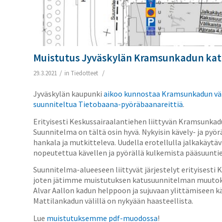
Muistutus Jyväskylän Kramsunkadun kat
/
/
29.3.2021
in
Tiedotteet
Jyväskylän kaupunki
aikoo kunnostaa Kramsunkadun väli
suunniteltua Tietobaana-pyöräbaanareittiä
.
Erityisesti Keskussairaalantiehen liittyvän Kramsunk
Suunnitelma on tältä osin hyvä. Nykyisin kävely- ja py
hankala ja mutkitteleva. Uudella erotellulla jalkakäytä
nopeutettua kävellen ja pyörällä kulkemista pääsuuntien
Suunnitelma-alueeseen liittyvät järjestelyt erityisesti
joten jätimme muistutuksen katusuunnitelman muutokse
Alvar Aallon kadun helppoon ja sujuvaan ylittämiseen k
Mattilankadun välillä on nykyään haasteellista.
Lue
muistutuksemme pdf-muodossa
!