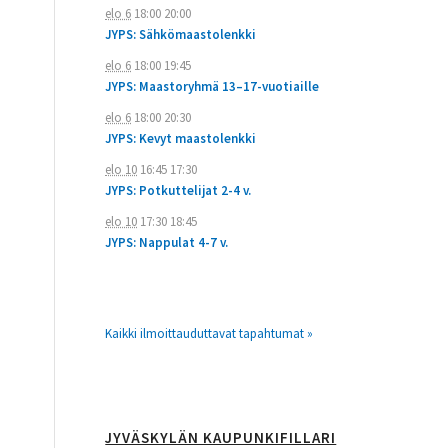
elo 6
18:00
20:00
JYPS: Sähkömaastolenkki
elo 6
18:00
19:45
JYPS: Maastoryhmä 13–17-vuotiaille
elo 6
18:00
20:30
JYPS: Kevyt maastolenkki
elo 10
16:45
17:30
JYPS: Potkuttelijat 2-4 v.
elo 10
17:30
18:45
JYPS: Nappulat 4-7 v.
Kaikki ilmoittauduttavat tapahtumat »
JYVÄSKYLÄN KAUPUNKIFILLARI