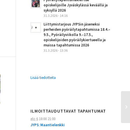
opiskelijoille Jyväskylässä keväällä ja
syksyllä 2026
31.3.2026 - 14:16
Liittymistarjous JYPSin jäseneksi
perheiden pyöräilytapahtumissa 18.4.–
9.5., Pyöräilyviikolla 9.–17.5.,
opiskelijoiden pyöräilykiertueella ja
muissa tapahtumissa 2026
31.3.2026 - 13:36
Lisää tiedotteita
ILMOITTAUDUTTAVAT TAPAHTUMAT
elo 6
18:00
21:00
JYPS: Maantielenkki