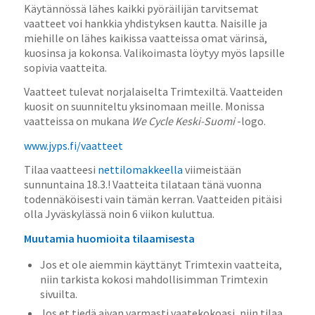
Käytännössä lähes kaikki pyöräilijän tarvitsemat
vaatteet voi hankkia yhdistyksen kautta. Naisille ja
miehille on lähes kaikissa vaatteissa omat värinsä,
kuosinsa ja kokonsa. Valikoimasta löytyy myös lapsille
sopivia vaatteita.
Vaatteet tulevat norjalaiselta Trimtexiltä. Vaatteiden
kuosit on suunniteltu yksinomaan meille. Monissa
vaatteissa on mukana
We Cycle Keski-Suomi
-logo.
www.jyps.fi/vaatteet
Tilaa vaatteesi
nettilomakkeella
viimeistään
sunnuntaina 18.3.! Vaatteita tilataan tänä vuonna
todennäköisesti vain tämän kerran. Vaatteiden pitäisi
olla Jyväskylässä noin 6 viikon kuluttua.
Muutamia huomioita tilaamisesta
Jos et ole aiemmin käyttänyt Trimtexin vaatteita,
niin tarkista kokosi mahdollisimman Trimtexin
sivuilta.
Jos et tiedä aivan varmasti vaatekokoasi, niin tilaa