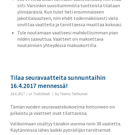
silti. Varsinkin suosituimmista tuotteista tilataan
ylimääräisiä. Kun tulet heti ensimmäiseen
jakotilaisuuteen, niin ehdit todennäköisesti vielä
sovittaa vaatteita ja tarvittaessa muuttaa kokoasi.
Tule noutamaan vaatteesi mahdollisimman pian
niiden saavuttua. Vaatteet on maksettava
noutamisen yhteydessä maksukortilla.
Tilaa seuravaatteita sunnuntaihin
16.4.2017 mennessä!
/
/
14.4.2017
in
Tiedotteet
by
Teemu Tenhunen
Tämän vuoden seuravaatekokoelma hintoineen on
julkaistu ja vaatteet ovat tilattavissa.
Valikoimaan sisältyy tänäkin vuonna noin 30 vaatetta.
Käytännössä lähes kaikki pyöräilijän tarvitsemat