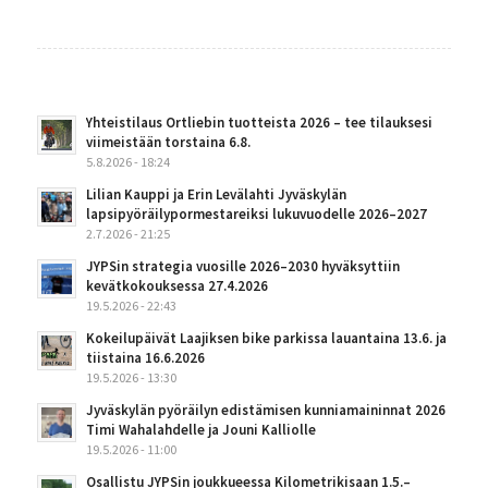
Yhteistilaus Ortliebin tuotteista 2026 – tee tilauksesi
viimeistään torstaina 6.8.
5.8.2026 - 18:24
Lilian Kauppi ja Erin Levälahti Jyväskylän
lapsipyöräilypormestareiksi lukuvuodelle 2026–2027
2.7.2026 - 21:25
JYPSin strategia vuosille 2026–2030 hyväksyttiin
kevätkokouksessa 27.4.2026
19.5.2026 - 22:43
Kokeilupäivät Laajiksen bike parkissa lauantaina 13.6. ja
tiistaina 16.6.2026
19.5.2026 - 13:30
Jyväskylän pyöräilyn edistämisen kunniamaininnat 2026
Timi Wahalahdelle ja Jouni Kalliolle
19.5.2026 - 11:00
Osallistu JYPSin joukkueessa Kilometrikisaan 1.5.–