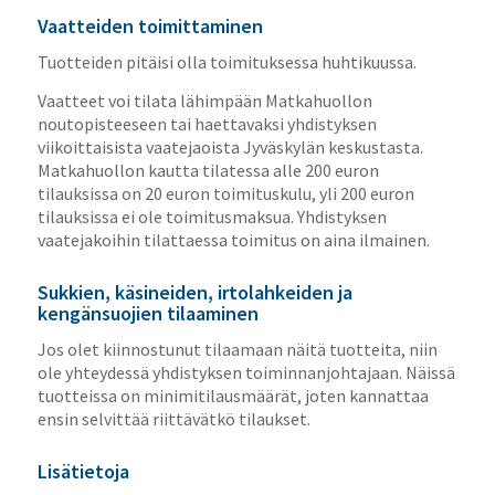
Vaatteiden toimittaminen
Tuotteiden pitäisi olla toimituksessa huhtikuussa.
Vaatteet voi tilata lähimpään Matkahuollon
noutopisteeseen tai haettavaksi yhdistyksen
viikoittaisista vaatejaoista Jyväskylän keskustasta.
Matkahuollon kautta tilatessa alle 200 euron
tilauksissa on 20 euron toimituskulu, yli 200 euron
tilauksissa ei ole toimitusmaksua. Yhdistyksen
vaatejakoihin tilattaessa toimitus on aina ilmainen.
Sukkien, käsineiden, irtolahkeiden ja
kengänsuojien tilaaminen
Jos olet kiinnostunut tilaamaan näitä tuotteita, niin
ole yhteydessä yhdistyksen toiminnanjohtajaan. Näissä
tuotteissa on minimitilausmäärät, joten kannattaa
ensin selvittää riittävätkö tilaukset.
Lisätietoja