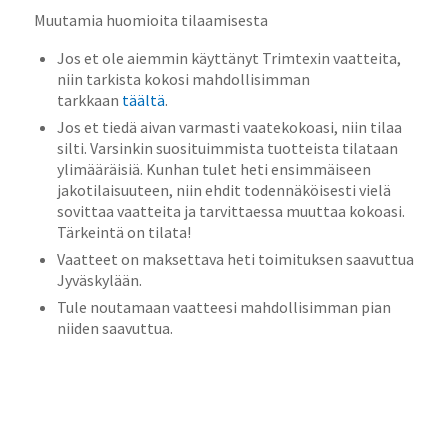
Muutamia huomioita tilaamisesta
Jos et ole aiemmin käyttänyt Trimtexin vaatteita,
niin tarkista kokosi mahdollisimman
tarkkaan
täältä
.
Jos et tiedä aivan varmasti vaatekokoasi, niin tilaa
silti. Varsinkin suosituimmista tuotteista tilataan
ylimääräisiä. Kunhan tulet heti ensimmäiseen
jakotilaisuuteen, niin ehdit todennäköisesti vielä
sovittaa vaatteita ja tarvittaessa muuttaa kokoasi.
Tärkeintä on tilata!
Vaatteet on maksettava heti toimituksen saavuttua
Jyväskylään.
Tule noutamaan vaatteesi mahdollisimman pian
niiden saavuttua.