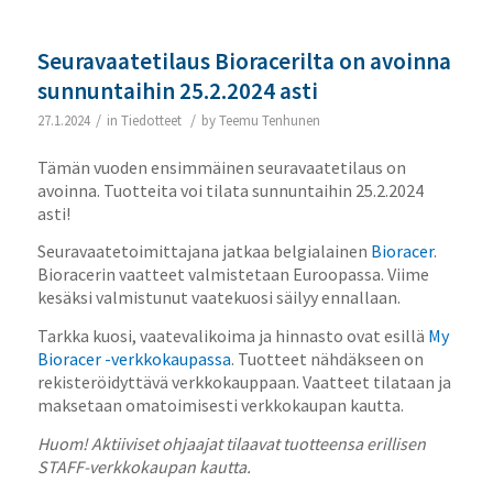
Seuravaatetilaus Bioracerilta on avoinna
sunnuntaihin 25.2.2024 asti
/
/
27.1.2024
in
Tiedotteet
by
Teemu Tenhunen
Tämän vuoden ensimmäinen seuravaatetilaus on
avoinna. Tuotteita voi tilata sunnuntaihin 25.2.2024
asti!
Seuravaatetoimittajana jatkaa belgialainen
Bioracer
.
Bioracerin vaatteet valmistetaan Euroopassa. Viime
kesäksi valmistunut vaatekuosi säilyy ennallaan.
Tarkka kuosi, vaatevalikoima ja hinnasto ovat esillä
My
Bioracer -verkkokaupassa
. Tuotteet nähdäkseen on
rekisteröidyttävä verkkokauppaan. Vaatteet tilataan ja
maksetaan omatoimisesti verkkokaupan kautta.
Huom! Aktiiviset ohjaajat tilaavat tuotteensa erillisen
STAFF-verkkokaupan kautta.