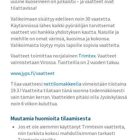
uusine kuoseineen on julkaistu – ja vaatteet ovat
tilattavissa!
Valikoimaan sisältyy edelleen noin 30 vaatetta.
Käytännössä lähes kaikki pyöräilijän tarvitsemat
vaatteet voi hankkia yhdistyksen kautta. Naisille ja
miehille on omat värinsä, kuosinsa ja kokonsa.
Valikoimasta löytyy myös lapsille sopivia vaatteita.
Vaatteet toimittaa norjalainen
Trimtex
. Vaatteet
valmistetaan Virossa. Tuotteilla on 2 vuoden takuu.
www.jyps.fi/vaatteet
Tilaa vaatteesi
nettilomakkeella
viimeistään tiistaina
19.3.! Vaatteita tilataan tänä vuonna todennäköisesti
vain tämän kerran. Vaatteiden pitäisi olla Jyväskylässä
noin 6 viikon kuluttua.
Muutamia huomioita tilaamisesta
Jos et ole aiemmin käyttänyt Trimtexin vaatteita,
niin tarkista kokosi mahdollisimman tarkasti
Trimtexin sivuilta.