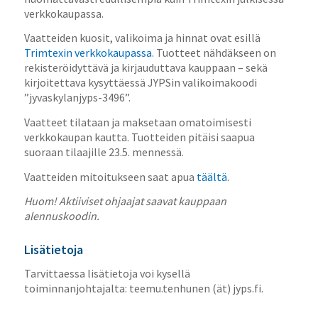
verkkokaupassa.
Vaatteiden kuosit, valikoima ja hinnat ovat esillä
Trimtexin verkkokaupassa
. Tuotteet nähdäkseen on
rekisteröidyttävä ja kirjauduttava kauppaan – sekä
kirjoitettava kysyttäessä JYPSin valikoimakoodi
”jyvaskylanjyps-3496”.
Vaatteet tilataan ja maksetaan omatoimisesti
verkkokaupan kautta. Tuotteiden pitäisi saapua
suoraan tilaajille 23.5. mennessä.
Vaatteiden mitoitukseen saat apua
täältä
.
Huom! Aktiiviset ohjaajat saavat kauppaan
alennuskoodin.
Lisätietoja
Tarvittaessa lisätietoja voi kysellä
toiminnanjohtajalta: teemu.tenhunen (ät) jyps.fi.