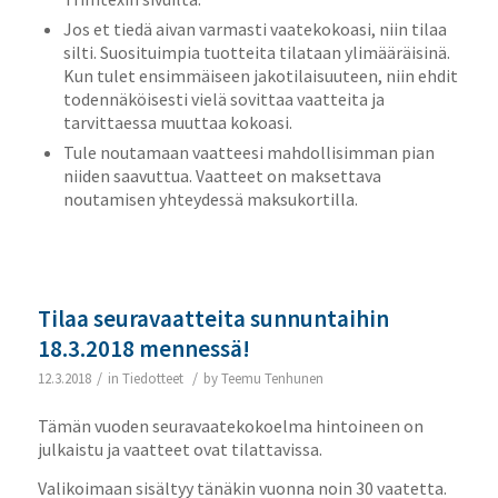
Jos et tiedä aivan varmasti vaatekokoasi, niin tilaa
silti. Suosituimpia tuotteita tilataan ylimääräisinä.
Kun tulet ensimmäiseen jakotilaisuuteen, niin ehdit
todennäköisesti vielä sovittaa vaatteita ja
tarvittaessa muuttaa kokoasi.
Tule noutamaan vaatteesi mahdollisimman pian
niiden saavuttua. Vaatteet on maksettava
noutamisen yhteydessä maksukortilla.
Tilaa seuravaatteita sunnuntaihin
18.3.2018 mennessä!
/
/
12.3.2018
in
Tiedotteet
by
Teemu Tenhunen
Tämän vuoden seuravaatekokoelma hintoineen on
julkaistu ja vaatteet ovat tilattavissa.
Valikoimaan sisältyy tänäkin vuonna noin 30 vaatetta.