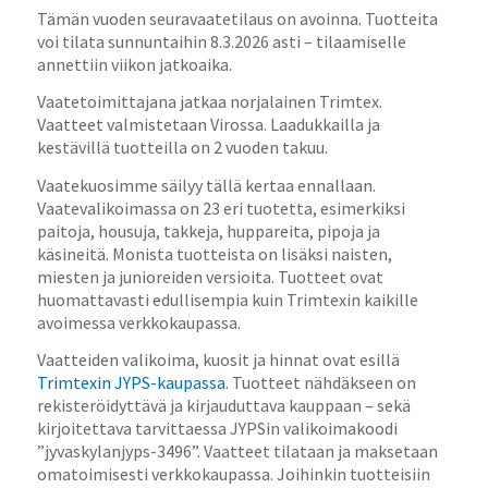
Tämän vuoden seuravaatetilaus on avoinna. Tuotteita
voi tilata sunnuntaihin 8.3.2026 asti – tilaamiselle
annettiin viikon jatkoaika.
Vaatetoimittajana jatkaa norjalainen Trimtex.
Vaatteet valmistetaan Virossa. Laadukkailla ja
kestävillä tuotteilla on 2 vuoden takuu.
Vaatekuosimme säilyy tällä kertaa ennallaan.
Vaatevalikoimassa on 23 eri tuotetta, esimerkiksi
paitoja, housuja, takkeja, huppareita, pipoja ja
käsineitä. Monista tuotteista on lisäksi naisten,
miesten ja junioreiden versioita. Tuotteet ovat
huomattavasti edullisempia kuin Trimtexin kaikille
avoimessa verkkokaupassa.
Vaatteiden valikoima, kuosit ja hinnat ovat esillä
Trimtexin JYPS-kaupassa
. Tuotteet nähdäkseen on
rekisteröidyttävä ja kirjauduttava kauppaan – sekä
kirjoitettava tarvittaessa JYPSin valikoimakoodi
”jyvaskylanjyps-3496”. Vaatteet tilataan ja maksetaan
omatoimisesti verkkokaupassa. Joihinkin tuotteisiin