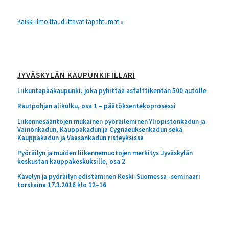
Kaikki ilmoittauduttavat tapahtumat »
JYVÄSKYLÄN KAUPUNKIFILLARI
Liikuntapääkaupunki, joka pyhittää asfalttikentän 500 autolle
Rautpohjan alikulku, osa 1 – päätöksentekoprosessi
Liikennesääntöjen mukainen pyöräileminen Yliopistonkadun ja
Väinönkadun, Kauppakadun ja Cygnaeuksenkadun sekä
Kauppakadun ja Vaasankadun risteyksissä
Pyöräilyn ja muiden liikennemuotojen merkitys Jyväskylän
keskustan kauppakeskuksille, osa 2
Kävelyn ja pyöräilyn edistäminen Keski-Suomessa -seminaari
torstaina 17.3.2016 klo 12–16