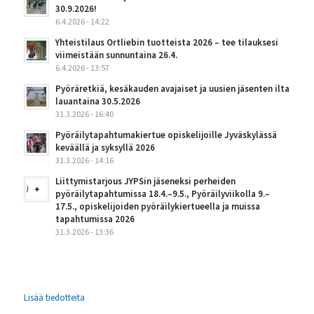
30.9.2026!
6.4.2026 - 14:22
Yhteistilaus Ortliebin tuotteista 2026 – tee tilauksesi
viimeistään sunnuntaina 26.4.
6.4.2026 - 13:57
Pyöräretkiä, kesäkauden avajaiset ja uusien jäsenten ilta
lauantaina 30.5.2026
31.3.2026 - 16:40
Pyöräilytapahtumakiertue opiskelijoille Jyväskylässä
keväällä ja syksyllä 2026
31.3.2026 - 14:16
Liittymistarjous JYPSin jäseneksi perheiden
pyöräilytapahtumissa 18.4.–9.5., Pyöräilyviikolla 9.–
17.5., opiskelijoiden pyöräilykiertueella ja muissa
tapahtumissa 2026
31.3.2026 - 13:36
Lisää tiedotteita