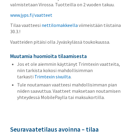
valmistetaan Virossa. Tuotteilla on 2 vuoden takuu.
www.jyps.fi/vaatteet
Tilaa vaatteesi
nettilomakkeella
viimeistään tiistaina
30.3.!
Vaatteiden pitäisi olla Jyväskylässä toukokuussa.
Muutamia huomioita tilaamisesta
Jos et ole aiemmin käyttänyt Trimtexin vaatteita,
niin tarkista kokosi mahdollisimman
tarkasti
Trimtexin sivuilta
.
Tule noutamaan vaatteesi mahdollisimman pian
niiden saavuttua. Vaatteet maksetaan noutamisen
yhteydessä MobilePaylla tai maksukortilla.
Seuravaatetilaus avoinna – tilaa