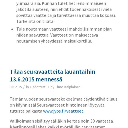
ylimääräisiä. Kunhan tulet heti ensimmäiseen
jakotilaisuuteen, niin ehdit todennäköisesti vielä
sovittaa vaatteita ja tarvittaessa muuttaa kokoasi.
Tärkeintä on tilata!
Tule noutamaan vaatteesi mahdollisimman pian
niiden saavuttua. Vaatteet on maksettava
noutamisen yhteydessä maksukortilla.
Tilaa seuravaatteita lauantaihin
13.6.2015 mennessä
/
/
9.6.2015
in
Tiedotteet
by
Timo Kaipiainen
Tämän vuoden seuravaatekokoelmaa täydentävä tilaus
on käynnissä! Seuravaatteet hintoineen löytyvät
tutusta paikasta
www.jyps.fi/vaatteet
.
Valikoimaan sisältyy tälläkin kertaa noin 30 vaatetta.
Käytännössä lähes kaikki pyöräilijän tarvitsemat