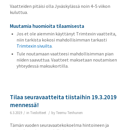
Vaatteiden pitäisi olla Jyväskylässä noin 4–5 viikon
kuluttua.
Muutamia huomioita tilaamisesta
Jos et ole aiemmin käyttänyt Trimtexin vaatteita,
niin tarkista kokosi mahdollisimman tarkasti
Trimtexin sivuilta
.
Tule noutamaan vaatteesi mahdollisimman pian
niiden saavuttua. Vaatteet maksetaan noutamisen
yhteydessä maksukortilla.
Tilaa seuravaatteita tiistaihin 19.3.2019
mennessä!
/
/
6.3.2019
in
Tiedotteet
by
Teemu Tenhunen
Tämän vuoden seuravaatekokoelma hintoineen ja