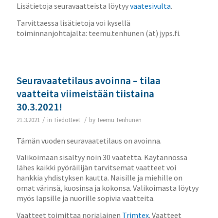
Lisätietoja seuravaatteista löytyy
vaatesivulta
.
Tarvittaessa lisätietoja voi kysellä
toiminnanjohtajalta: teemu.tenhunen (ät) jyps.fi.
Seuravaatetilaus avoinna – tilaa
vaatteita viimeistään tiistaina
30.3.2021!
/
/
21.3.2021
in
Tiedotteet
by
Teemu Tenhunen
Tämän vuoden seuravaatetilaus on avoinna.
Valikoimaan sisältyy noin 30 vaatetta. Käytännössä
lähes kaikki pyöräilijän tarvitsemat vaatteet voi
hankkia yhdistyksen kautta. Naisille ja miehille on
omat värinsä, kuosinsa ja kokonsa. Valikoimasta löytyy
myös lapsille ja nuorille sopivia vaatteita.
Vaatteet toimittaa norjalainen
Trimtex
. Vaatteet