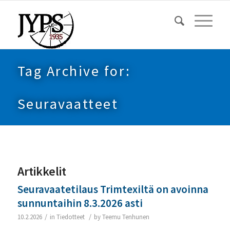
Tag Archive for:
Seuravaatteet
Artikkelit
Seuravaatetilaus Trimtexiltä on avoinna
sunnuntaihin 8.3.2026 asti
/
/
10.2.2026
in
Tiedotteet
by
Teemu Tenhunen