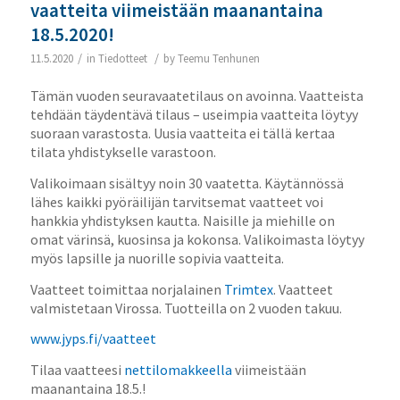
vaatteita viimeistään maanantaina
18.5.2020!
/
/
11.5.2020
in
Tiedotteet
by
Teemu Tenhunen
Tämän vuoden seuravaatetilaus on avoinna. Vaatteista
tehdään täydentävä tilaus – useimpia vaatteita löytyy
suoraan varastosta. Uusia vaatteita ei tällä kertaa
tilata yhdistykselle varastoon.
Valikoimaan sisältyy noin 30 vaatetta. Käytännössä
lähes kaikki pyöräilijän tarvitsemat vaatteet voi
hankkia yhdistyksen kautta. Naisille ja miehille on
omat värinsä, kuosinsa ja kokonsa. Valikoimasta löytyy
myös lapsille ja nuorille sopivia vaatteita.
Vaatteet toimittaa norjalainen
Trimtex
. Vaatteet
valmistetaan Virossa. Tuotteilla on 2 vuoden takuu.
www.jyps.fi/vaatteet
Tilaa vaatteesi
nettilomakkeella
viimeistään
maanantaina 18.5.!