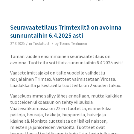
Seuravaatetilaus Trimtexiltä on avoinna
sunnuntaihin 6.4.2025 asti
/
/
27.3.2025
in
Tiedotteet
by
Teemu Tenhunen
Tämän vuoden ensimmäinen seuravaatetilaus on
avoinna. Tuotteita voi tilata sunnuntaihin 6.4.2025 asti!
Vaatetoimittajaksi on tälle vuodelle vaihdettu
norjalainen Trimtex. Vaatteet valmistetaan Virossa.
Laadukkailla ja kestävillä tuotteilla on 2 vuoden takuu.
Vaatekuosimme säilyy lähes ennallaan, mutta kaikkien
tuotteiden ulkoasuun on tehty viilauksia.
Vaatevalikoimassa on 22 eri tuotetta, esimerkiksi
paitoja, housuja, takkeja, huppareita, huiveja ja
käsineitä. Monista tuotteista on lisäksi naisten,
miesten ja junioreiden versioita. Tuotteet ovat
huomattavasti edullisempia kuin Trimtexin julkisessa