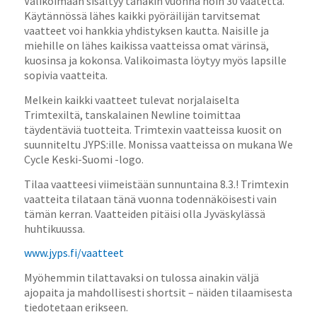
Valikoimaan sisältyy tänäkin vuonna noin 30 vaatetta.
Käytännössä lähes kaikki pyöräilijän tarvitsemat
vaatteet voi hankkia yhdistyksen kautta. Naisille ja
miehille on lähes kaikissa vaatteissa omat värinsä,
kuosinsa ja kokonsa. Valikoimasta löytyy myös lapsille
sopivia vaatteita.
Melkein kaikki vaatteet tulevat norjalaiselta
Trimtexiltä, tanskalainen Newline toimittaa
täydentäviä tuotteita. Trimtexin vaatteissa kuosit on
suunniteltu JYPS:ille. Monissa vaatteissa on mukana We
Cycle Keski-Suomi -logo.
Tilaa vaatteesi viimeistään sunnuntaina 8.3.! Trimtexin
vaatteita tilataan tänä vuonna todennäköisesti vain
tämän kerran. Vaatteiden pitäisi olla Jyväskylässä
huhtikuussa.
www.jyps.fi/vaatteet
Myöhemmin tilattavaksi on tulossa ainakin väljä
ajopaita ja mahdollisesti shortsit – näiden tilaamisesta
tiedotetaan erikseen.