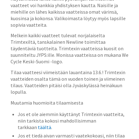
vaatteet voi hankkia yhdistyksen kautta. Naisille ja
miehille on lähes kaikissa vaatteissa omat värinsä,
kuosinsa ja kokonsa. Valikoimasta löytyy myös lapsille
sopivia vaatteita.
Melkein kaikki vaatteet tulevat norjalaiselta
Trimtexiltä, tanskalainen Newline toimittaa
täydentäviä tuotteita. Trimtexin vaatteissa kuosit on
suunniteltu JYPS:ille. Monissa vaatteissa on mukana We
Cycle Keski-Suomi -logo.
Tilaa vaatteesi viimeistään lauantaina 13.6.! Trimtexin
vaatteiden osalta tämä on vuoden toinen ja viimeinen
tilaus. Vaatteiden pitäisi olla Jyväskylässä heinäkuun
lopulla.
Muutamia huomioita tilaamisesta
Jos et ole aiemmin käyttänyt Trimtexin vaatteita,
niin tarkista kokosi mahdollisimman
tarkkaan
täältä
.
Jos et tiedä aivan varmasti vaatekokoasi, niin tilaa