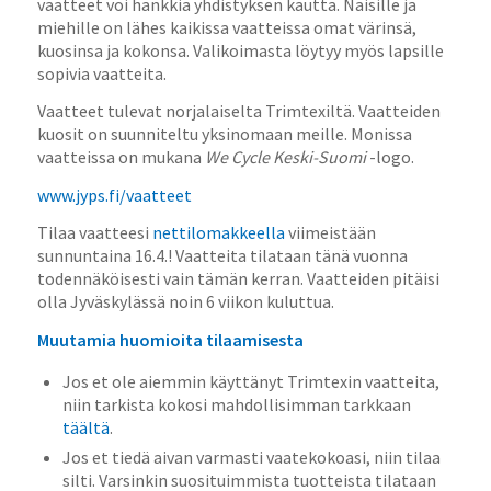
vaatteet voi hankkia yhdistyksen kautta. Naisille ja
miehille on lähes kaikissa vaatteissa omat värinsä,
kuosinsa ja kokonsa. Valikoimasta löytyy myös lapsille
sopivia vaatteita.
Vaatteet tulevat norjalaiselta Trimtexiltä. Vaatteiden
kuosit on suunniteltu yksinomaan meille. Monissa
vaatteissa on mukana
We Cycle Keski-Suomi
-logo.
www.jyps.fi/vaatteet
Tilaa vaatteesi
nettilomakkeella
viimeistään
sunnuntaina 16.4.! Vaatteita tilataan tänä vuonna
todennäköisesti vain tämän kerran. Vaatteiden pitäisi
olla Jyväskylässä noin 6 viikon kuluttua.
Muutamia huomioita tilaamisesta
Jos et ole aiemmin käyttänyt Trimtexin vaatteita,
niin tarkista kokosi mahdollisimman tarkkaan
täältä
.
Jos et tiedä aivan varmasti vaatekokoasi, niin tilaa
silti. Varsinkin suosituimmista tuotteista tilataan