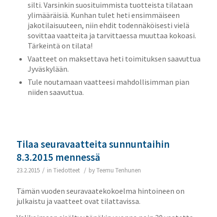
silti. Varsinkin suosituimmista tuotteista tilataan
ylimääräisiä. Kunhan tulet heti ensimmäiseen
jakotilaisuuteen, niin ehdit todennäköisesti vielä
sovittaa vaatteita ja tarvittaessa muuttaa kokoasi.
Tärkeintä on tilata!
Vaatteet on maksettava heti toimituksen saavuttua
Jyväskylään.
Tule noutamaan vaatteesi mahdollisimman pian
niiden saavuttua.
Tilaa seuravaatteita sunnuntaihin
8.3.2015 mennessä
/
/
23.2.2015
in
Tiedotteet
by
Teemu Tenhunen
Tämän vuoden seuravaatekokoelma hintoineen on
julkaistu ja vaatteet ovat tilattavissa.