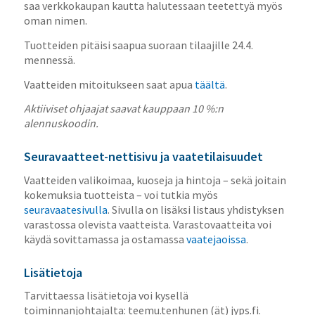
saa verkkokaupan kautta halutessaan teetettyä myös
oman nimen.
Tuotteiden pitäisi saapua suoraan tilaajille 24.4.
mennessä.
Vaatteiden mitoitukseen saat apua
täältä
.
Aktiiviset ohjaajat saavat kauppaan 10 %:n
alennuskoodin.
Seuravaatteet-nettisivu ja vaatetilaisuudet
Vaatteiden valikoimaa, kuoseja ja hintoja – sekä joitain
kokemuksia tuotteista – voi tutkia myös
seuravaatesivulla
. Sivulla on lisäksi listaus yhdistyksen
varastossa olevista vaatteista. Varastovaatteita voi
käydä sovittamassa ja ostamassa
vaatejaoissa
.
Lisätietoja
Tarvittaessa lisätietoja voi kysellä
toiminnanjohtajalta: teemu.tenhunen (ät) jyps.fi.