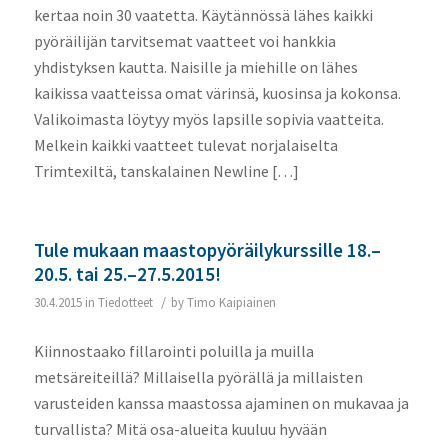
kertaa noin 30 vaatetta. Käytännössä lähes kaikki
pyöräilijän tarvitsemat vaatteet voi hankkia
yhdistyksen kautta. Naisille ja miehille on lähes
kaikissa vaatteissa omat värinsä, kuosinsa ja kokonsa.
Valikoimasta löytyy myös lapsille sopivia vaatteita.
Melkein kaikki vaatteet tulevat norjalaiselta
Trimtexiltä, tanskalainen Newline […]
Tule mukaan maastopyöräilykurssille 18.–
20.5. tai 25.–27.5.2015!
/
30.4.2015
in
Tiedotteet
by
Timo Kaipiainen
Kiinnostaako fillarointi poluilla ja muilla
metsäreiteillä? Millaisella pyörällä ja millaisten
varusteiden kanssa maastossa ajaminen on mukavaa ja
turvallista? Mitä osa-alueita kuuluu hyvään