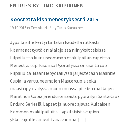
ENTRIES BY TIMO KAIPIAINEN
Koostetta kisamenestyksestä 2015
/
19.10.2015
in
Tiedotteet
by
Timo Kaipiainen
Jypsiläisille kertyi tälläkin kaudella rutkasti
kisamenestystä eri alalajeissa niin yksittäisissä
kilpailuissa kuin useamman osakilpailun cupeissa.
Menestys cup-kisoissa Pyöräilyssä on useita cup-
kilpailuita. Maantiepyöräilyssä järjestetään Maantie
Cupia ja varttuneempien Mastercupia sekä
maastopyöräilyssä muun muassa pitkien matkojen
Marathon Cupia ja enduromaastopyöräilyn Santa Cruz
Enduro Seriesiä. Lapset ja nuoret ajavat Kultaisen
Kammen osakilpailuita. Jypsiläisistä cupien
ykkössijoille ajoivat tänä vuonna: […]