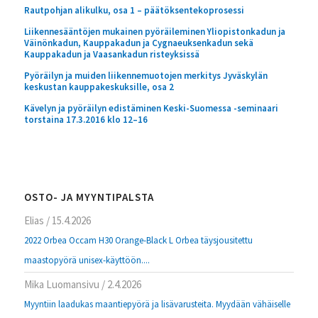
Rautpohjan alikulku, osa 1 – päätöksentekoprosessi
Liikennesääntöjen mukainen pyöräileminen Yliopistonkadun ja
Väinönkadun, Kauppakadun ja Cygnaeuksenkadun sekä
Kauppakadun ja Vaasankadun risteyksissä
Pyöräilyn ja muiden liikennemuotojen merkitys Jyväskylän
keskustan kauppakeskuksille, osa 2
Kävelyn ja pyöräilyn edistäminen Keski-Suomessa -seminaari
torstaina 17.3.2016 klo 12–16
OSTO- JA MYYNTIPALSTA
Elias
/
15.4.2026
2022 Orbea Occam H30 Orange-Black L Orbea täysjousitettu
maastopyörä unisex-käyttöön....
Mika Luomansivu
/
2.4.2026
Myyntiin laadukas maantiepyörä ja lisävarusteita. Myydään vähäiselle