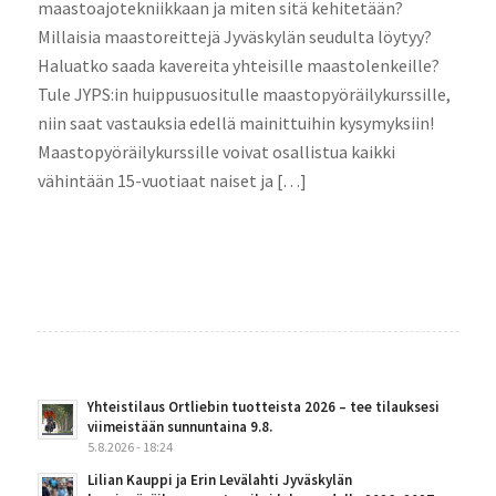
maastoajotekniikkaan ja miten sitä kehitetään?
Millaisia maastoreittejä Jyväskylän seudulta löytyy?
Haluatko saada kavereita yhteisille maastolenkeille?
Tule JYPS:in huippusuositulle maastopyöräilykurssille,
niin saat vastauksia edellä mainittuihin kysymyksiin!
Maastopyöräilykurssille voivat osallistua kaikki
vähintään 15-vuotiaat naiset ja […]
Yhteistilaus Ortliebin tuotteista 2026 – tee tilauksesi
viimeistään sunnuntaina 9.8.
5.8.2026 - 18:24
Lilian Kauppi ja Erin Levälahti Jyväskylän