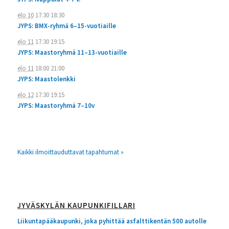
elo 10
17:30
18:30
JYPS: BMX-ryhmä 6–15-vuotiaille
elo 11
17:30
19:15
JYPS: Maastoryhmä 11–13-vuotiaille
elo 11
18:00
21:00
JYPS: Maastolenkki
elo 12
17:30
19:15
JYPS: Maastoryhmä 7–10v
Kaikki ilmoittauduttavat tapahtumat »
JYVÄSKYLÄN KAUPUNKIFILLARI
Liikuntapääkaupunki, joka pyhittää asfalttikentän 500 autolle