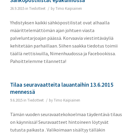
/
26.9.2015
in
Tiedotteet
by
Timo Kaipiainen
Yhdistyksen kaikki sähköpostilistat ovat alhaalla
määrittelemättömän ajan johtuen viasta
palveluntarjoajan päässä. Korvaavia viestintäväyliä
kehitetään parhaillaan. Siihen saakka tiedotus toimii
täällä nettisivuilla, Nimenhuudossa ja Facebookissa.
Pahoittelemme tilannetta!
Tilaa seuravaatteita lauantaihin 13.6.2015
mennessä
/
9.6.2015
in
Tiedotteet
by
Timo Kaipiainen
Tämän vuoden seuravaatekokoelmaa täydentävä tilaus
on käynnissä! Seuravaatteet hintoineen löytyvät
tutusta paikasta . Valikoimaan sisältyy tälläkin