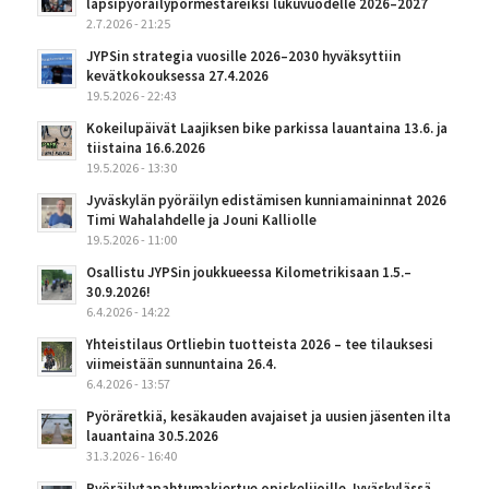
lapsipyöräilypormestareiksi lukuvuodelle 2026–2027
2.7.2026 - 21:25
JYPSin strategia vuosille 2026–2030 hyväksyttiin
kevätkokouksessa 27.4.2026
19.5.2026 - 22:43
Kokeilupäivät Laajiksen bike parkissa lauantaina 13.6. ja
tiistaina 16.6.2026
19.5.2026 - 13:30
Jyväskylän pyöräilyn edistämisen kunniamaininnat 2026
Timi Wahalahdelle ja Jouni Kalliolle
19.5.2026 - 11:00
Osallistu JYPSin joukkueessa Kilometrikisaan 1.5.–
30.9.2026!
6.4.2026 - 14:22
Yhteistilaus Ortliebin tuotteista 2026 – tee tilauksesi
viimeistään sunnuntaina 26.4.
6.4.2026 - 13:57
Pyöräretkiä, kesäkauden avajaiset ja uusien jäsenten ilta
lauantaina 30.5.2026
31.3.2026 - 16:40
Pyöräilytapahtumakiertue opiskelijoille Jyväskylässä