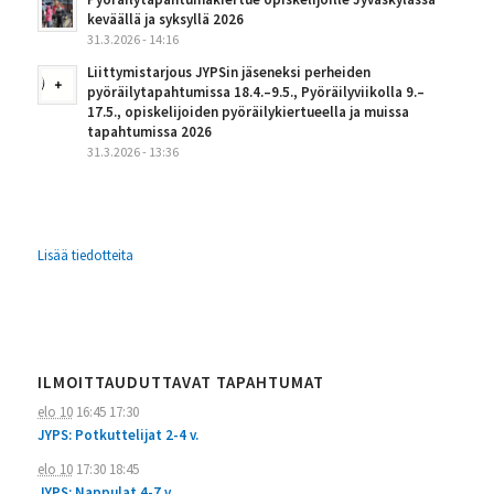
keväällä ja syksyllä 2026
31.3.2026 - 14:16
Liittymistarjous JYPSin jäseneksi perheiden
pyöräilytapahtumissa 18.4.–9.5., Pyöräilyviikolla 9.–
17.5., opiskelijoiden pyöräilykiertueella ja muissa
tapahtumissa 2026
31.3.2026 - 13:36
Lisää tiedotteita
ILMOITTAUDUTTAVAT TAPAHTUMAT
elo 10
16:45
17:30
JYPS: Potkuttelijat 2-4 v.
elo 10
17:30
18:45
JYPS: Nappulat 4-7 v.