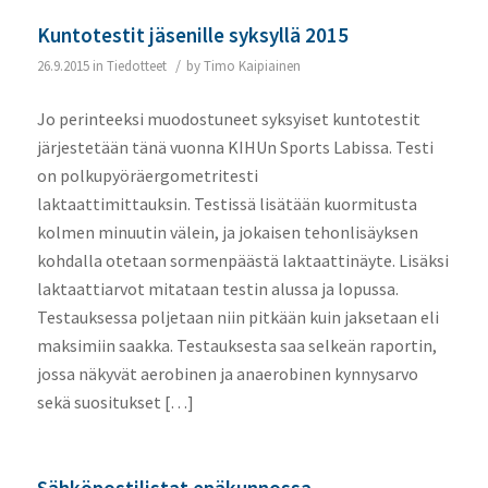
Kuntotestit jäsenille syksyllä 2015
/
26.9.2015
in
Tiedotteet
by
Timo Kaipiainen
Jo perinteeksi muodostuneet syksyiset kuntotestit
järjestetään tänä vuonna KIHUn Sports Labissa. Testi
on polkupyöräergometritesti
laktaattimittauksin. Testissä lisätään kuormitusta
kolmen minuutin välein, ja jokaisen tehonlisäyksen
kohdalla otetaan sormenpäästä laktaattinäyte. Lisäksi
laktaattiarvot mitataan testin alussa ja lopussa.
Testauksessa poljetaan niin pitkään kuin jaksetaan eli
maksimiin saakka. Testauksesta saa selkeän raportin,
jossa näkyvät aerobinen ja anaerobinen kynnysarvo
sekä suositukset […]
Sähköpostilistat epäkunnossa