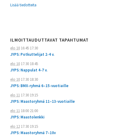
Lisää tiedotteita
ILMOITTAUDUTTAVAT TAPAHTUMAT
elo 10
16:45
17:30
JYPS: Potkuttelijat 2-4 v.
elo 10
17:30
18:45
JYPS: Nappulat 4-7 v.
elo 10
17:30
18:30
JYPS: BMX-ryhmä 6–15-vuotiaille
elo 11
17:30
19:15
JYPS: Maastoryhmä 11–13-vuotiaille
elo 11
18:00
21:00
JYPS: Maastolenkki
elo 12
17:30
19:15
JYPS: Maastoryhmä 7–10v