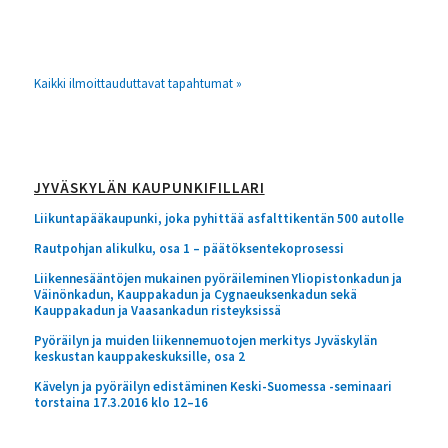
Kaikki ilmoittauduttavat tapahtumat »
JYVÄSKYLÄN KAUPUNKIFILLARI
Liikuntapääkaupunki, joka pyhittää asfalttikentän 500 autolle
Rautpohjan alikulku, osa 1 – päätöksentekoprosessi
Liikennesääntöjen mukainen pyöräileminen Yliopistonkadun ja
Väinönkadun, Kauppakadun ja Cygnaeuksenkadun sekä
Kauppakadun ja Vaasankadun risteyksissä
Pyöräilyn ja muiden liikennemuotojen merkitys Jyväskylän
keskustan kauppakeskuksille, osa 2
Kävelyn ja pyöräilyn edistäminen Keski-Suomessa -seminaari
torstaina 17.3.2016 klo 12–16