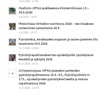
19.5.2026 - 11:00
Osallistu JYPSin joukkueessa Kilometrikisaan 1.5.–
30.9.2026!
6.4.2026 - 14:22
Yhteistilaus Ortliebin tuotteista 2026 – tee tilauksesi
viimeistään sunnuntaina 26.4.
6.4.2026 - 13:57
Pyöräretkiä, kesäkauden avajaiset ja uusien jäsenten ilta
lauantaina 30.5.2026
31.3.2026 - 16:40
Pyöräilytapahtumakiertue opiskelijoille Jyväskylässä
keväällä ja syksyllä 2026
31.3.2026 - 14:16
Liittymistarjous JYPSin jäseneksi perheiden
pyöräilytapahtumissa 18.4.–9.5., Pyöräilyviikolla 9.–
17.5., opiskelijoiden pyöräilykiertueella ja muissa
tapahtumissa 2026
31.3.2026 - 13:36