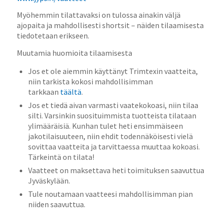
Myöhemmin tilattavaksi on tulossa ainakin väljä
ajopaita ja mahdollisesti shortsit – näiden tilaamisesta
tiedotetaan erikseen.
Muutamia huomioita tilaamisesta
Jos et ole aiemmin käyttänyt Trimtexin vaatteita,
niin tarkista kokosi mahdollisimman
tarkkaan
täältä
.
Jos et tiedä aivan varmasti vaatekokoasi, niin tilaa
silti. Varsinkin suosituimmista tuotteista tilataan
ylimääräisiä. Kunhan tulet heti ensimmäiseen
jakotilaisuuteen, niin ehdit todennäköisesti vielä
sovittaa vaatteita ja tarvittaessa muuttaa kokoasi.
Tärkeintä on tilata!
Vaatteet on maksettava heti toimituksen saavuttua
Jyväskylään.
Tule noutamaan vaatteesi mahdollisimman pian
niiden saavuttua.