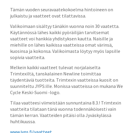
Tämän vuoden seuravaatekokoelma hintoineen on
julkaistu ja vaatteet ovat tilattavissa.
Valikoimaan sisältyy tänäkin vuonna noin 30 vaatetta.
Käytännössä lähes kaikki pyöräilijän tarvitsemat
vaatteet voi hankkia yhdistyksen kautta. Naisille ja
miehille on lähes kaikissa vaatteissa omat värinsä,
kuosinsa ja kokonsa. Valikoimasta löytyy myös lapsille
sopivia vaatteita.
Melkein kaikki vaatteet tulevat norjalaiselta
Trimtexiltä, tanskalainen Newline toimittaa
täydentäviä tuotteita. Trimtexin vaatteissa kuosit on
suunniteltu JYPS:ille. Monissa vaatteissa on mukana We
Cycle Keski-Suomi -logo.
Tilaa vaatteesi viimeistään sunnuntaina 8.3.! Trimtexin
vaatteita tilataan tänä vuonna todennäköisesti vain
tämän kerran. Vaatteiden pitäisi olla Jyväskylässä
huhtikuussa.
www.jyps.fi/vaatteet