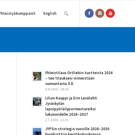
Yhteistyökumppanit
English
Yhteistilaus Ortliebin tuotteista 2026
– tee tilauksesi viimeistään
sunnuntaina 9.8.
5.8.2026 - 18:24
Lilian Kauppi ja Erin Levälahti
Jyväskylän
lapsipyöräilypormestareiksi
lukuvuodelle 2026–2027
2.7.2026 - 21:25
JYPSin strategia vuosille 2026–2030
hyväksyttiin kevätkokouksessa