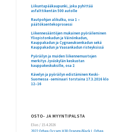
Liikuntapääkaupunki, joka pyhittää
asfalttikentän 500 autolle
Rautpohjan alikulku, osa 1 –
päätöksentekoprosessi
Liikennesääntöjen mukainen pyöräileminen
Yliopistonkadun ja Väinönkadun,
Kauppakadun ja Cygnaeuksenkadun sekä
Kauppakadun ja Vaasankadun risteyksissä
Pyöräilyn ja muiden liikennemuotojen
merkitys Jyväskylän keskustan
kauppakeskuksille, osa 2
Kävelyn ja pyöräilyn edistäminen Keski-
Suomessa -seminaari torstaina 17.3.2016 klo
12–16
OSTO- JA MYYNTIPALSTA
Elias
/
15.4.2026
2022 Orbea Occam H30 Orange-Black L Orbea