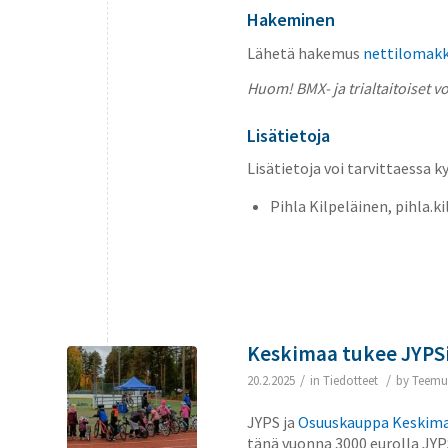
Hakeminen
Lähetä hakemus
nettilomakk
Huom! BMX- ja trialtaitoiset
Lisätietoja
Lisätietoja voi tarvittaessa k
Pihla Kilpeläinen, pihla.kil
Keskimaa tukee JYPSi
/
/
20.2.2025
in
Tiedotteet
by
Teemu
JYPS ja
Osuuskauppa Keskim
tänä vuonna 3000 eurolla JY