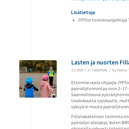
Lisätietoja
JYPSin toiminnanjohtaja 
Lasten ja nuorten Fil
/
/
3.2.2026
in
Tiedotteet
by
Teemu 
Etsimme uusia ohjaajia JYPSi
pyöräilytoimintaa noin 2–17-
Säännöllisessä pyöräilytoimi
toukokuusta syyskuulle, mutt
syksyisin muuta pyöräilytoimin
Fillariakatemian toiminta o
pyöräilyn alalajeja, kuten BM
ohjaajalla vahvasti toivotta