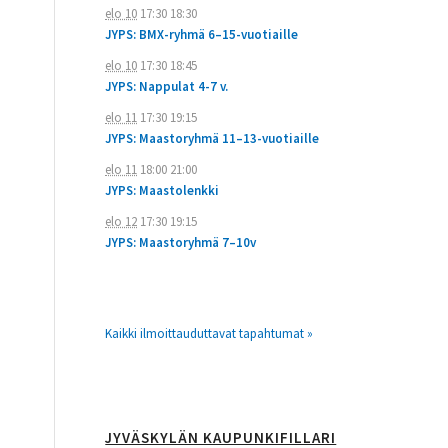
elo 10
17:30
18:30
JYPS: BMX-ryhmä 6–15-vuotiaille
elo 10
17:30
18:45
JYPS: Nappulat 4-7 v.
elo 11
17:30
19:15
JYPS: Maastoryhmä 11–13-vuotiaille
elo 11
18:00
21:00
JYPS: Maastolenkki
elo 12
17:30
19:15
JYPS: Maastoryhmä 7–10v
Kaikki ilmoittauduttavat tapahtumat »
JYVÄSKYLÄN KAUPUNKIFILLARI