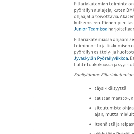
Fillariakatemian toiminta o
pyöräilyn alalajeja, kuten BM
ohjaajalla toivottavia. Akat
kulkemiseen. Pienempien laste
Junior Teamissa
harjoitellaa
Fillariakatemiassa ohjaamise
toiminnoista ja liikkumisen 
pyöräilyn esittely- ja huolto
Jyväskylän Pyöräilyviikkoa
. 
huhti-toukokuussa ja syys-lo
Edellytämme Fillariakatemian 
täysi-ikäisyyttä
taustaa maasto-, al
sitoutumista ohjaa
ajan, mutta mieluit
itsenäistä ja reipa
vähintään Pyöräily