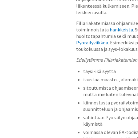
liikenteessä kulkemiseen. Pi
leikkien avulla.
Fillariakatemiassa ohjaamise
toiminnoista ja
hankkeista
. 
huoltotapahtumia sekä muuta 
Pyöräilyviikkoa
. Esimerkiksi
toukokuussa ja syys-lokakuus
Edellytämme Fillariakatemian 
täysi-ikäisyyttä
taustaa maasto-, alamäki-
sitoutumista ohjaamiseen 
mutta mieluiten tulevinak
kiinnostusta pyöräilytoim
suunnitteluun ja ohjaami
vähintään Pyöräilyn ohjaa
käymistä
voimassa olevan EA-todis