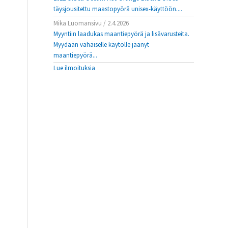
täysjousitettu maastopyörä unisex-käyttöön....
Mika Luomansivu
/
2.4.2026
Myyntiin laadukas maantiepyörä ja lisävarusteita.
Myydään vähäiselle käytölle jäänyt
maantiepyörä...
Lue ilmoituksia