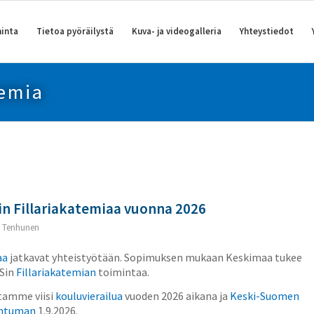
inta
Tietoa pyöräilystä
Kuva- ja videogalleria
Yhteystiedot
temia
n Fillariakatemiaa vuonna 2026
 Tenhunen
aa
jatkavat yhteistyötään. Sopimuksen mukaan Keskimaa tukee
PSin
Fillariakatemian
toimintaa.
tamme viisi
kouluvierailua
vuoden 2026 aikana ja
Keski-Suomen
ahtuman
1.9.2026.