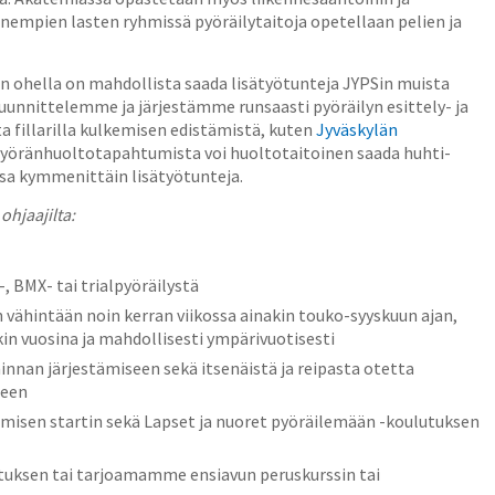
enempien lasten ryhmissä pyöräilytaitoja opetellaan pelien ja
n ohella on mahdollista saada lisätyötunteja JYPSin muista
Suunnittelemme ja järjestämme runsaasti pyöräilyn esittely- ja
fillarilla kulkemisen edistämistä, kuten
Jyväskylän
 pyöränhuoltotapahtumista voi huoltotaitoinen saada huhti-
sa kymmenittäin lisätyötunteja.
ohjaajilta:
, BMX- tai trialpyöräilystä
vähintään noin kerran viikossa ainakin touko-syyskuun ajan,
in vuosina ja mahdollisesti ympärivuotisesti
innan järjestämiseen sekä itsenäistä ja reipasta otetta
seen
misen startin sekä Lapset ja nuoret pyöräilemään -koulutuksen
tuksen tai tarjoamamme ensiavun peruskurssin tai