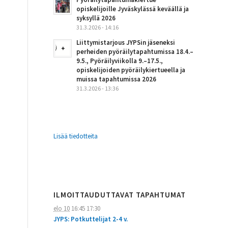
opiskelijoille Jyväskylässä keväällä ja
syksyllä 2026
31.3.2026 - 14:16
Liittymistarjous JYPSin jäseneksi
perheiden pyöräilytapahtumissa 18.4.–
9.5., Pyöräilyviikolla 9.–17.5.,
opiskelijoiden pyöräilykiertueella ja
muissa tapahtumissa 2026
31.3.2026 - 13:36
Lisää tiedotteita
ILMOITTAUDUTTAVAT TAPAHTUMAT
elo 10
16:45
17:30
JYPS: Potkuttelijat 2-4 v.