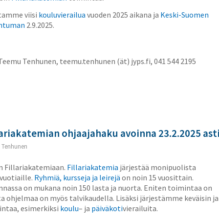
tamme viisi
kouluvierailua
vuoden 2025 aikana ja
Keski-Suomen
ahtuman
2.9.2025.
Teemu Tenhunen, teemu.tenhunen (ät) jyps.fi, 041 544 2195
lariakatemian ohjaajahaku avoinna 23.2.2025 ast
 Tenhunen
n Fillariakatemiaan.
Fillariakatemia
järjestää monipuolista
vuotiaille.
Ryhmiä, kursseja ja leirejä
on noin 15 vuosittain.
nnassa on mukana noin 150 lasta ja nuorta. Eniten toimintaa on
a ohjelmaa on myös talvikaudella. Lisäksi järjestämme keväisin ja
intaa, esimerkiksi
koulu
– ja
päiväkoti
vierailuita.