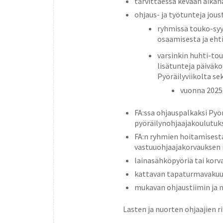
tarvittaessa kevään aika
ohjaus- ja työtunteja jous
ryhmissä touko-syys
osaamisesta ja eht
varsinkin huhti-tou
lisätunteja päiväko
Pyöräilyviikolta s
vuonna 2025 
FA:ssa ohjauspalkaksi Pyör
pyöräilynohjaajakoulutuks
FA:n ryhmien hoitamisesta
vastuuohjaajakorvauksen
lainasähköpyöriä tai kor
kattavan tapaturmavakuut
mukavan ohjaustiimin ja 
Lasten ja nuorten ohjaajien 