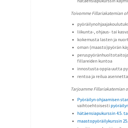
hätäensiapukurssin käymi
Toivomme Fillariakatemian ohj
pyöräilynohjaajakoulutuk
liikunta-, ohjaus- tai ka
kokemusta lasten ja nuor
oman (maasto)pyörän kä
peruspyöränhuoltotaitoja,
fillareiden kuntoa
innostusta oppia uutta py
rentoa ja reilua asennetta
Tarjoamme Fillariakatemian oh
Pyöräilyn ohjaamisen star
vaihtoehtoisesti
pyöräily
hätäensiapukurssin 4.5. ta
maastopyöräilykurssin 25.