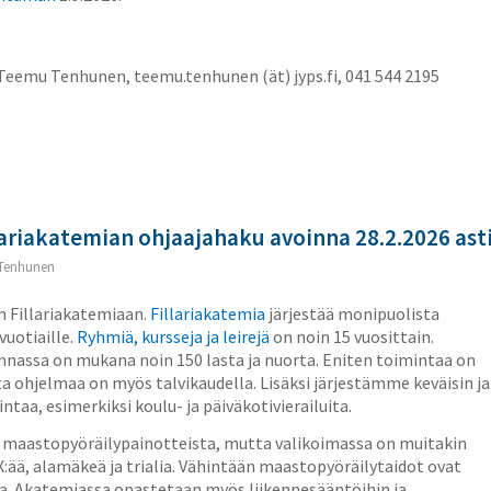
Teemu Tenhunen, teemu.tenhunen (ät) jyps.fi, 041 544 2195
lariakatemian ohjaajahaku avoinna 28.2.2026 ast
Tenhunen
n Fillariakatemiaan.
Fillariakatemia
järjestää monipuolista
vuotiaille.
Ryhmiä, kursseja ja leirejä
on noin 15 vuosittain.
nnassa on mukana noin 150 lasta ja nuorta. Eniten toimintaa on
a ohjelmaa on myös talvikaudella. Lisäksi järjestämme keväisin ja
taa, esimerkiksi koulu- ja päiväkotivierailuita.
n maastopyöräilypainotteista, mutta valikoimassa on muitakin
X:ää, alamäkeä ja trialia. Vähintään maastopyöräilytaidot ovat
via. Akatemiassa opastetaan myös liikennesääntöihin ja