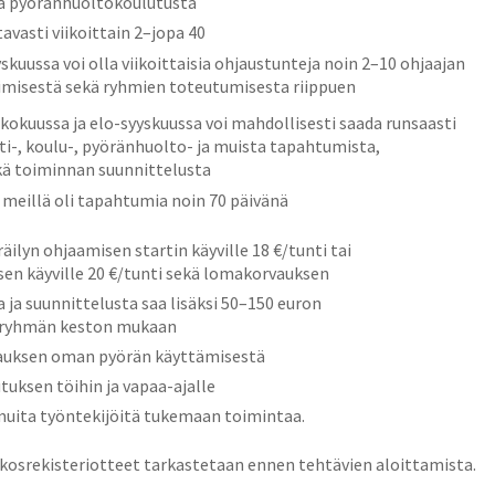
na pyöränhuoltokoulutusta
tavasti viikoittain 2–jopa 40
kuussa voi olla viikoittaisia ohjaustunteja noin 2–10 ohjaajan
imisestä sekä ryhmien toteutumisesta riippuen
kokuussa ja elo-syyskuussa voi mahdollisesti saada runsaasti
ti-, koulu-, pyöränhuolto- ja muista tapahtumista,
ekä toiminnan suunnittelusta
meillä oli tapahtumia noin 70 päivänä
äilyn ohjaamisen startin käyville 18 €/tunti tai
en käyville 20 €/tunti sekä lomakorvauksen
 ja suunnittelusta saa lisäksi 50–150 euron
 ryhmän keston mukaan
vauksen oman pyörän käyttämisestä
uksen töihin ja vapaa-ajalle
muita työntekijöitä tukemaan toimintaa.
rikosrekisteriotteet tarkastetaan ennen tehtävien aloittamista.