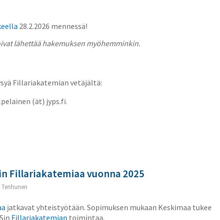
eella
28.2.2026 mennessä!
 voivat lähettää hakemuksen myöhemminkin.
ysyä Fillariakatemian vetäjältä:
pelainen (ät) jyps.fi.
n Fillariakatemiaa vuonna 2025
 Tenhunen
aa
jatkavat yhteistyötään. Sopimuksen mukaan Keskimaa tukee
PSin
Fillariakatemian
toimintaa.