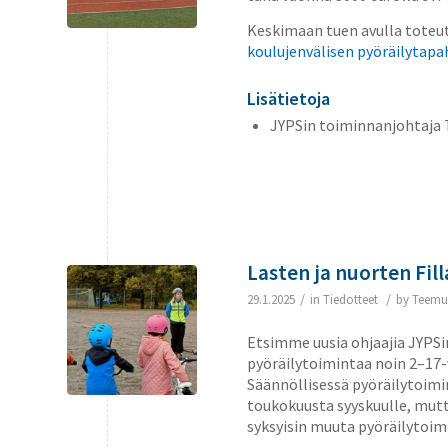
Keskimaan tuen avulla toteu
koulujenvälisen pyöräilytap
Lisätietoja
JYPSin toiminnanjohtaja 
Lasten ja nuorten Fil
/
/
29.1.2025
in
Tiedotteet
by
Teemu
Etsimme uusia ohjaajia JYPSi
pyöräilytoimintaa noin 2–17-
Säännöllisessä pyöräilytoimi
toukokuusta syyskuulle, mutt
syksyisin muuta pyöräilytoim