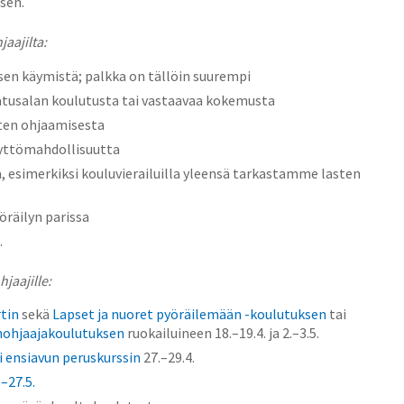
sen.
aajilta:
sen käymistä; palkka on tällöin suurempi
svatusalan koulutusta tai vastaavaa kokemusta
ten ohjaamisesta
yttömahdollisuutta
 esimerkiksi kouluvierailuilla yleensä tarkastamme lasten
öräilyn parissa
.
jaajille:
tin
sekä
Lapset ja nuoret pyöräilemään -koulutuksen
tai
nohjaajakoulutuksen
ruokailuineen 18.–19.4. ja 2.–3.5.
i ensiavun peruskurssin
27.–29.4.
–27.5.