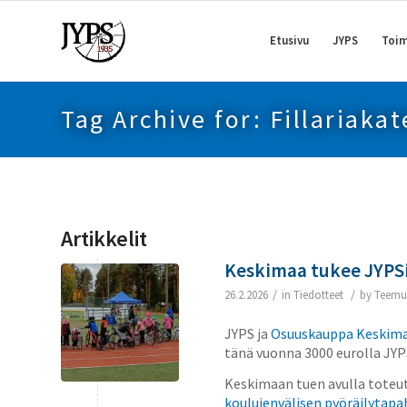
Etusivu
JYPS
Toim
Tag Archive for: Fillariaka
Artikkelit
Keskimaa tukee JYPSi
/
/
26.2.2026
in
Tiedotteet
by
Teemu
JYPS ja
Osuuskauppa Keskim
tänä vuonna 3000 eurolla JY
Keskimaan tuen avulla toteu
koulujenvälisen pyöräilytap