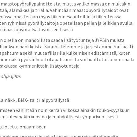
n maastopyöräilypainotteista, mutta valikoimassa on muitakin
X:ää, alamäkeä ja trialia. Vähintään maastopyöräilytaidot ovat
emiassa opastetaan myös liikennesääntöihin ja liikenteessä
n ryhmissä pyöräilytaitoja opetellaan pelien ja leikkien avulla.
n maastopyöräilyä tavoitteellisesti.
n ohella on mahdollista saada lisätyötunteja JYPSin muista
ohjauksen hankkeista. Suunnittelemme ja järjestämme runsaasti
tapahtumia sekä muuta fillarilla kulkemisen edistämistä, kuten
Esimerkiksi pyöränhuoltotapahtumista voi huoltotaitoinen saada
kakuussa kymmenittäin lisätyötunteja.
ohjaajilta:
amäki-, BMX- tai trialpyöräilystä
miseen vähintään noin kerran viikossa ainakin touko-syyskuun
en tulevinakin vuosina ja mahdollisesti ympärivuotisesti
sta otetta ohjaamiseen
n ohjaamisen startin sekä Lapset ja nuoret pyöräilemään -