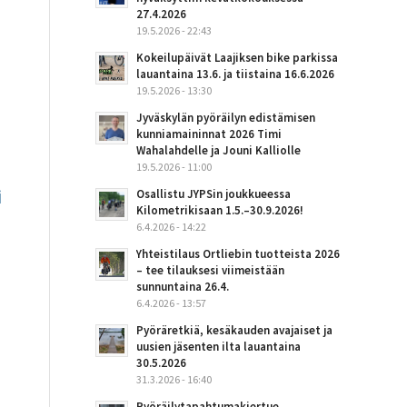
27.4.2026
19.5.2026 - 22:43
Kokeilupäivät Laajiksen bike parkissa
lauantaina 13.6. ja tiistaina 16.6.2026
19.5.2026 - 13:30
Jyväskylän pyöräilyn edistämisen
kunniamaininnat 2026 Timi
Wahalahdelle ja Jouni Kalliolle
19.5.2026 - 11:00
i
Osallistu JYPSin joukkueessa
Kilometrikisaan 1.5.–30.9.2026!
6.4.2026 - 14:22
Yhteistilaus Ortliebin tuotteista 2026
– tee tilauksesi viimeistään
sunnuntaina 26.4.
6.4.2026 - 13:57
Pyöräretkiä, kesäkauden avajaiset ja
uusien jäsenten ilta lauantaina
30.5.2026
31.3.2026 - 16:40
Pyöräilytapahtumakiertue