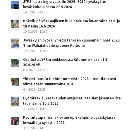
JYPSin strategia vuosille 2026–2030 hyväksyttiin
kevätkokouksessa 27.4.2026
19.5.2026 - 22:43
Kokeilupäivät Laajiksen bike parkissa lauantaina 13.6. ja
tiistaina 16.6.2026
19.5.2026 - 13:30
Jyväskylän pyöräilyn edistämisen kunniamaininnat 2026
Timi Wahalahdelle ja Jouni Kalliolle
19.5.2026 - 11:00
Osallistu JYPSin joukkueessa Kilometrikisaan 1.5.–
30.9.2026!
6.4.2026 - 14:22
Yhteistilaus Ortliebin tuotteista 2026 – tee tilauksesi
viimeistään sunnuntaina 26.4.
6.4.2026 - 13:57
Pyöräretkiä, kesäkauden avajaiset ja uusien jäsenten ilta
lauantaina 30.5.2026
31.3.2026 - 16:40
Pyöräilytapahtumakiertue opiskelijoille Jyväskylässä
keväällä ja syksyllä 2026
31.3.2026 - 14:16