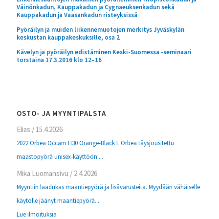
Väinönkadun, Kauppakadun ja Cygnaeuksenkadun sekä
Kauppakadun ja Vaasankadun risteyksissä
Pyöräilyn ja muiden liikennemuotojen merkitys Jyväskylän
keskustan kauppakeskuksille, osa 2
Kävelyn ja pyöräilyn edistäminen Keski-Suomessa -seminaari
torstaina 17.3.2016 klo 12–16
OSTO- JA MYYNTIPALSTA
Elias
/
15.4.2026
2022 Orbea Occam H30 Orange-Black L Orbea täysjousitettu
maastopyörä unisex-käyttöön....
Mika Luomansivu
/
2.4.2026
Myyntiin laadukas maantiepyörä ja lisävarusteita. Myydään vähäiselle
käytölle jäänyt maantiepyörä...
Lue ilmoituksia