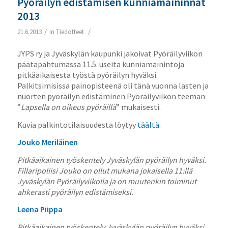
Pyöräilyn edistämisen kunniamaininnat
2013
/
/
21.6.2013
in
Tiedotteet
JYPS ry ja Jyväskylän kaupunki jakoivat Pyöräilyviikon
päätapahtumassa 11.5. useita kunniamainintoja
pitkäaikaisesta työstä pyöräilyn hyväksi.
Palkitsimisissa painopisteenä oli tänä vuonna lasten ja
nuorten pyöräilyn edistäminen Pyöräilyviikon teeman
”
Lapsella on oikeus pyöräillä
” mukaisesti.
Kuvia palkintotilaisuudesta löytyy
täältä
.
Jouko Meriläinen
Pitkäaikainen työskentely Jyväskylän pyöräilyn hyväksi.
Fillaripoliisi Jouko on ollut mukana jokaisella 11:llä
Jyväskylän Pyöräilyviikolla ja on muutenkin toiminut
ahkerasti pyöräilyn edistämiseksi.
Leena Piippa
Pitkäaikainen työskentely Jyväskylän pyöräilyn hyväksi.