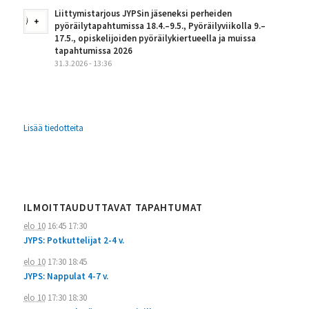
Liittymistarjous JYPSin jäseneksi perheiden
pyöräilytapahtumissa 18.4.–9.5., Pyöräilyviikolla 9.–
17.5., opiskelijoiden pyöräilykiertueella ja muissa
tapahtumissa 2026
31.3.2026 - 13:36
Lisää tiedotteita
ILMOITTAUDUTTAVAT TAPAHTUMAT
elo 10
16:45
17:30
JYPS: Potkuttelijat 2-4 v.
elo 10
17:30
18:45
JYPS: Nappulat 4-7 v.
elo 10
17:30
18:30