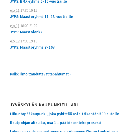
JYPS: BMX-ryhmä 6–15-vuotiaille
elo 11
17:30
19:15
JYPS: Maastoryhmä 11–13-vuotiaille
elo 11
18:00
21:00
JYPS: Maastolenkki
elo 12
17:30
19:15
JYPS: Maastoryhmä 7–10v
Kaikki ilmoittauduttavat tapahtumat »
JYVÄSKYLÄN KAUPUNKIFILLARI
Liikuntapääkaupunki, joka pyhittää asfalttikentän 500 autolle
Rautpohjan alikulku, osa 1 – päätöksentekoprosessi
Liikennesääntöjen mukainen pyöräileminen Yliopistonkadun ja