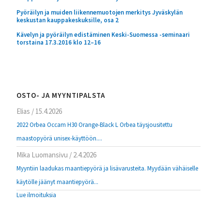
Pyöräilyn ja muiden liikennemuotojen merkitys Jyväskylän
keskustan kauppakeskuksille, osa 2
Kävelyn ja pyöräilyn edistäminen Keski-Suomessa -seminaari
torstaina 17.3.2016 klo 12–16
OSTO- JA MYYNTIPALSTA
Elias
/
15.4.2026
2022 Orbea Occam H30 Orange-Black L Orbea täysjousitettu
maastopyörä unisex-käyttöön....
Mika Luomansivu
/
2.4.2026
Myyntiin laadukas maantiepyörä ja lisävarusteita. Myydään vähäiselle
käytölle jäänyt maantiepyörä...
Lue ilmoituksia