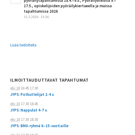
pyöräilytapahtumissa 18.4.–9.5., Pyöräilyviikolla 9.–
17.5., opiskelijoiden pyöräilykiertueella ja muissa
tapahtumissa 2026
31.3.2026 - 13:36
Lisää tiedotteita
ILMOITTAUDUTTAVAT TAPAHTUMAT
elo 10
16:45
17:30
JYPS: Potkuttelijat 2-4 v.
elo 10
17:30
18:45
JYPS: Nappulat 4-7 v.
elo 10
17:30
18:30
JYPS: BMX-ryhmä 6–15-vuotiaille