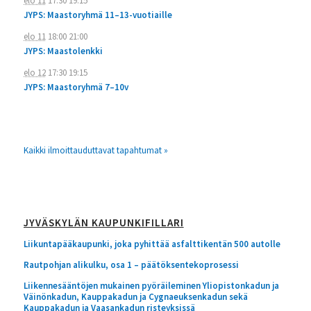
elo 11
17:30
19:15
JYPS: Maastoryhmä 11–13-vuotiaille
elo 11
18:00
21:00
JYPS: Maastolenkki
elo 12
17:30
19:15
JYPS: Maastoryhmä 7–10v
Kaikki ilmoittauduttavat tapahtumat »
JYVÄSKYLÄN KAUPUNKIFILLARI
Liikuntapääkaupunki, joka pyhittää asfalttikentän 500 autolle
Rautpohjan alikulku, osa 1 – päätöksentekoprosessi
Liikennesääntöjen mukainen pyöräileminen Yliopistonkadun ja
Väinönkadun, Kauppakadun ja Cygnaeuksenkadun sekä
Kauppakadun ja Vaasankadun risteyksissä