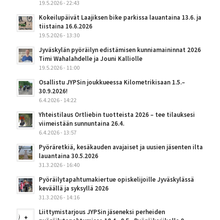
19.5.2026 - 22:43
Kokeilupäivät Laajiksen bike parkissa lauantaina 13.6. ja
tiistaina 16.6.2026
19.5.2026 - 13:30
Jyväskylän pyöräilyn edistämisen kunniamaininnat 2026
Timi Wahalahdelle ja Jouni Kalliolle
19.5.2026 - 11:00
Osallistu JYPSin joukkueessa Kilometrikisaan 1.5.–
30.9.2026!
6.4.2026 - 14:22
Yhteistilaus Ortliebin tuotteista 2026 – tee tilauksesi
viimeistään sunnuntaina 26.4.
6.4.2026 - 13:57
Pyöräretkiä, kesäkauden avajaiset ja uusien jäsenten ilta
lauantaina 30.5.2026
31.3.2026 - 16:40
Pyöräilytapahtumakiertue opiskelijoille Jyväskylässä
keväällä ja syksyllä 2026
31.3.2026 - 14:16
Liittymistarjous JYPSin jäseneksi perheiden