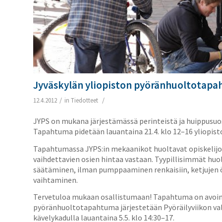
Jyväskylän yliopiston pyöränhuoltotapa
/
/
12.4.2012
in
Tiedotteet
JYPS on mukana järjestämässä perinteistä ja huippusu
Tapahtuma pidetään lauantaina 21.4. klo 12–16 yliopis
Tapahtumassa JYPS:in mekaanikot huoltavat opiskelijoi
vaihdettavien osien hintaa vastaan. Tyypillisimmät huol
säätäminen, ilman pumppaaminen renkaisiin, ketjujen öl
vaihtaminen.
Tervetuloa mukaan osallistumaan! Tapahtuma on avoin Jy
pyöränhuoltotapahtuma järjestetään Pyöräilyviikon v
kävelykadulla lauantaina 5.5. klo 14:30–17.