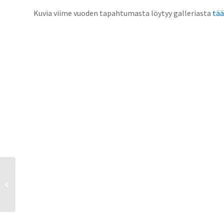
Kuvia viime vuoden tapahtumasta löytyy galleriasta
tää
Lausunto Jyväskylän
keskustan
liikennesuunnitelmasta