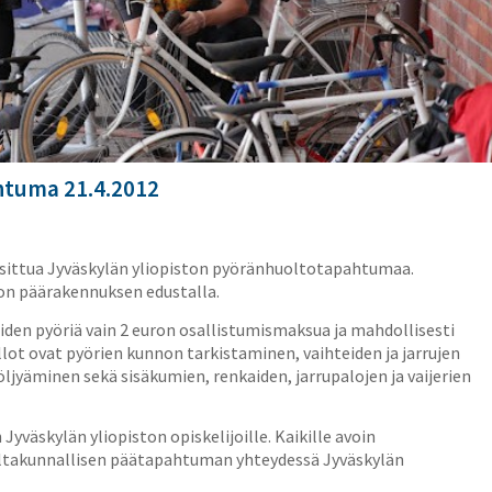
htuma 21.4.2012
osittua Jyväskylän yliopiston pyöränhuoltotapahtumaa.
ton päärakennuksen edustalla.
den pyöriä vain 2 euron osallistumismaksua ja mahdollisesti
lot ovat pyörien kunnon tarkistaminen, vaihteiden ja jarrujen
jyäminen sekä sisäkumien, renkaiden, jarrupalojen ja vaijerien
väskylän yliopiston opiskelijoille. Kaikille avoin
altakunnallisen päätapahtuman yhteydessä Jyväskylän