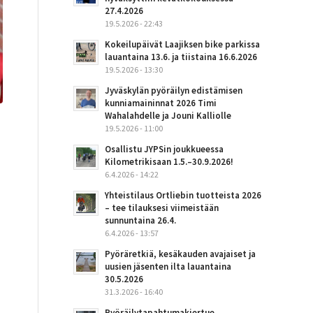
27.4.2026
19.5.2026 - 22:43
Kokeilupäivät Laajiksen bike parkissa
lauantaina 13.6. ja tiistaina 16.6.2026
19.5.2026 - 13:30
Jyväskylän pyöräilyn edistämisen
kunniamaininnat 2026 Timi
Wahalahdelle ja Jouni Kalliolle
19.5.2026 - 11:00
Osallistu JYPSin joukkueessa
Kilometrikisaan 1.5.–30.9.2026!
6.4.2026 - 14:22
Yhteistilaus Ortliebin tuotteista 2026
– tee tilauksesi viimeistään
sunnuntaina 26.4.
6.4.2026 - 13:57
Pyöräretkiä, kesäkauden avajaiset ja
uusien jäsenten ilta lauantaina
30.5.2026
31.3.2026 - 16:40
Pyöräilytapahtumakiertue