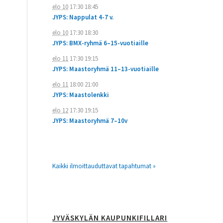
elo 10
17:30
18:45
JYPS: Nappulat 4-7 v.
elo 10
17:30
18:30
JYPS: BMX-ryhmä 6–15-vuotiaille
elo 11
17:30
19:15
JYPS: Maastoryhmä 11–13-vuotiaille
elo 11
18:00
21:00
JYPS: Maastolenkki
elo 12
17:30
19:15
JYPS: Maastoryhmä 7–10v
Kaikki ilmoittauduttavat tapahtumat »
JYVÄSKYLÄN KAUPUNKIFILLARI