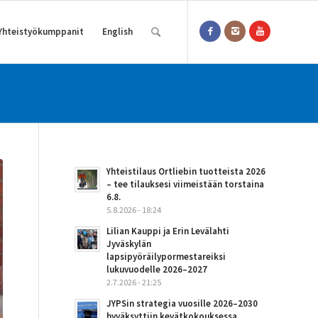
Yhteistyökumppanit
English
Yhteistilaus Ortliebin tuotteista 2026
– tee tilauksesi viimeistään torstaina
6.8.
5.8.2026 - 18:24
Lilian Kauppi ja Erin Levälahti
Jyväskylän
lapsipyöräilypormestareiksi
lukuvuodelle 2026–2027
2.7.2026 - 21:25
JYPSin strategia vuosille 2026–2030
hyväksyttiin kevätkokouksessa