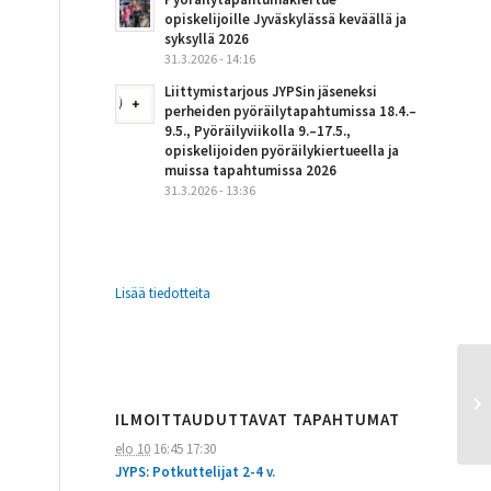
opiskelijoille Jyväskylässä keväällä ja
syksyllä 2026
31.3.2026 - 14:16
Liittymistarjous JYPSin jäseneksi
perheiden pyöräilytapahtumissa 18.4.–
9.5., Pyöräilyviikolla 9.–17.5.,
opiskelijoiden pyöräilykiertueella ja
muissa tapahtumissa 2026
31.3.2026 - 13:36
Lisää tiedotteita
ILMOITTAUDUTTAVAT TAPAHTUMAT
elo 10
16:45
17:30
JYPS: Potkuttelijat 2-4 v.