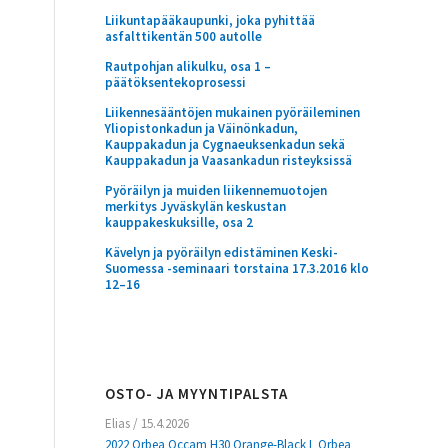
Liikuntapääkaupunki, joka pyhittää
asfalttikentän 500 autolle
Rautpohjan alikulku, osa 1 –
päätöksentekoprosessi
Liikennesääntöjen mukainen pyöräileminen
Yliopistonkadun ja Väinönkadun,
Kauppakadun ja Cygnaeuksenkadun sekä
Kauppakadun ja Vaasankadun risteyksissä
Pyöräilyn ja muiden liikennemuotojen
merkitys Jyväskylän keskustan
kauppakeskuksille, osa 2
Kävelyn ja pyöräilyn edistäminen Keski-
Suomessa -seminaari torstaina 17.3.2016 klo
12–16
OSTO- JA MYYNTIPALSTA
Elias
/
15.4.2026
2022 Orbea Occam H30 Orange-Black L Orbea