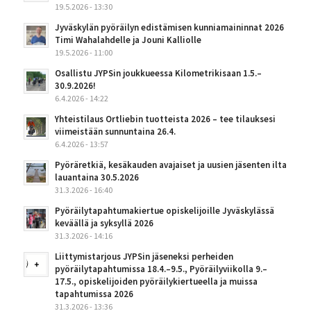
19.5.2026 - 13:30
Jyväskylän pyöräilyn edistämisen kunniamaininnat 2026
Timi Wahalahdelle ja Jouni Kalliolle
19.5.2026 - 11:00
Osallistu JYPSin joukkueessa Kilometrikisaan 1.5.–
30.9.2026!
6.4.2026 - 14:22
Yhteistilaus Ortliebin tuotteista 2026 – tee tilauksesi
viimeistään sunnuntaina 26.4.
6.4.2026 - 13:57
Pyöräretkiä, kesäkauden avajaiset ja uusien jäsenten ilta
lauantaina 30.5.2026
31.3.2026 - 16:40
Pyöräilytapahtumakiertue opiskelijoille Jyväskylässä
keväällä ja syksyllä 2026
31.3.2026 - 14:16
Liittymistarjous JYPSin jäseneksi perheiden
pyöräilytapahtumissa 18.4.–9.5., Pyöräilyviikolla 9.–
17.5., opiskelijoiden pyöräilykiertueella ja muissa
tapahtumissa 2026
31.3.2026 - 13:36