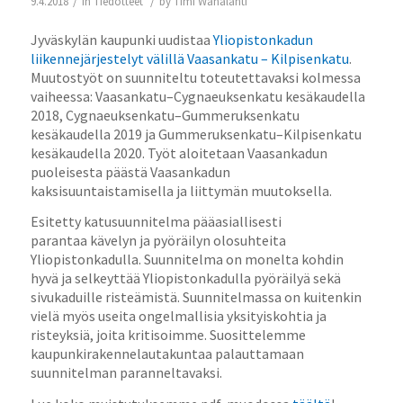
/
/
9.4.2018
in
Tiedotteet
by
Timi Wahalahti
Jyväskylän kaupunki uudistaa
Yliopistonkadun
liikennejärjestelyt välillä Vaasankatu – Kilpisenkatu
.
Muutostyöt on suunniteltu toteutettavaksi kolmessa
vaiheessa: Vaasankatu–Cygnaeuksenkatu kesäkaudella
2018, Cygnaeuksenkatu–Gummeruksenkatu
kesäkaudella 2019 ja Gummeruksenkatu–Kilpisenkatu
kesäkaudella 2020. Työt aloitetaan Vaasankadun
puoleisesta päästä Vaasankadun
kaksisuuntaistamisella ja liittymän muutoksella.
Esitetty katusuunnitelma pääasiallisesti
parantaa
kävelyn ja pyöräilyn olosuhteita
Yliopistonkadulla. Suunnitelma on monelta kohdin
hyvä ja selkeyttää Yliopistonkadulla pyöräilyä sekä
sivukaduille risteämistä. Suunnitelmassa on kuitenkin
vielä myös useita ongelmallisia yksityiskohtia ja
risteyksiä, joita kritisoimme.
Suosittelemme
kaupunkirakennelautakuntaa palauttamaan
suunnitelman paranneltavaksi.