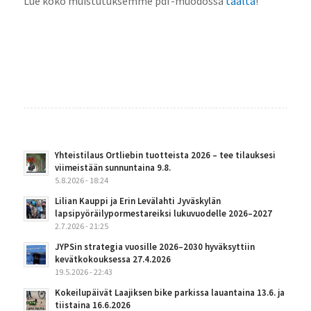
Lue koko muistutuksemme pdf-muodossa
täältä
!
Yhteistilaus Ortliebin tuotteista 2026 – tee tilauksesi
viimeistään sunnuntaina 9.8.
5.8.2026 - 18:24
Lilian Kauppi ja Erin Levälahti Jyväskylän
lapsipyöräilypormestareiksi lukuvuodelle 2026–2027
2.7.2026 - 21:25
JYPSin strategia vuosille 2026–2030 hyväksyttiin
kevätkokouksessa 27.4.2026
19.5.2026 - 22:43
Kokeilupäivät Laajiksen bike parkissa lauantaina 13.6. ja
tiistaina 16.6.2026