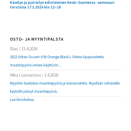
Kävelyn ja pyöräilyn edistäminen Keski-Suomessa -seminaari
torstaina 17.3.2016 klo 12–16
OSTO- JA MYYNTIPALSTA
Elias
/
15.4.2026
2022 Orbea Occam H30 Orange-Black L Orbea täysjousitettu
maastopyörä unisex-käyttöön....
Mika Luomansivu
/
2.4.2026
Myyntiin laadukas maantiepyörä ja lisävarusteita. Myydään vähäiselle
käytölle jäänyt maantiepyörä...
Lue ilmoituksia