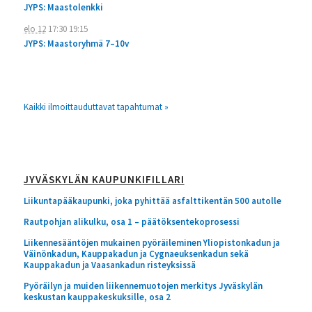
JYPS: Maastolenkki
elo 12
17:30
19:15
JYPS: Maastoryhmä 7–10v
Kaikki ilmoittauduttavat tapahtumat »
JYVÄSKYLÄN KAUPUNKIFILLARI
Liikuntapääkaupunki, joka pyhittää asfalttikentän 500 autolle
Rautpohjan alikulku, osa 1 – päätöksentekoprosessi
Liikennesääntöjen mukainen pyöräileminen Yliopistonkadun ja
Väinönkadun, Kauppakadun ja Cygnaeuksenkadun sekä
Kauppakadun ja Vaasankadun risteyksissä
Pyöräilyn ja muiden liikennemuotojen merkitys Jyväskylän
keskustan kauppakeskuksille, osa 2