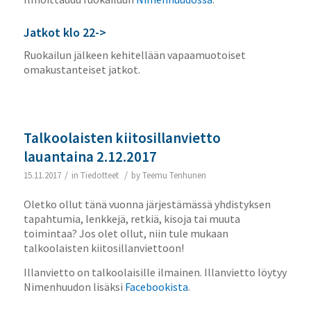
Jatkot klo 22->
Ruokailun jälkeen kehitellään vapaamuotoiset
omakustanteiset jatkot.
Talkoolaisten kiitosillanvietto
lauantaina 2.12.2017
/
/
15.11.2017
in
Tiedotteet
by
Teemu Tenhunen
Oletko ollut tänä vuonna järjestämässä yhdistyksen
tapahtumia, lenkkejä, retkiä, kisoja tai muuta
toimintaa? Jos olet ollut, niin tule mukaan
talkoolaisten kiitosillanviettoon!
Illanvietto on talkoolaisille ilmainen. Illanvietto löytyy
Nimenhuudon lisäksi
Facebookista
.