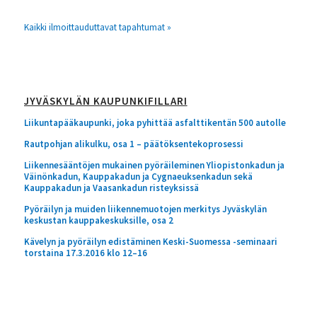
Kaikki ilmoittauduttavat tapahtumat »
JYVÄSKYLÄN KAUPUNKIFILLARI
Liikuntapääkaupunki, joka pyhittää asfalttikentän 500 autolle
Rautpohjan alikulku, osa 1 – päätöksentekoprosessi
Liikennesääntöjen mukainen pyöräileminen Yliopistonkadun ja
Väinönkadun, Kauppakadun ja Cygnaeuksenkadun sekä
Kauppakadun ja Vaasankadun risteyksissä
Pyöräilyn ja muiden liikennemuotojen merkitys Jyväskylän
keskustan kauppakeskuksille, osa 2
Kävelyn ja pyöräilyn edistäminen Keski-Suomessa -seminaari
torstaina 17.3.2016 klo 12–16