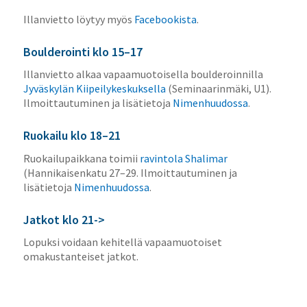
Illanvietto löytyy myös
Facebookista
.
Boulderointi klo 15–17
Illanvietto alkaa vapaamuotoisella boulderoinnilla
Jyväskylän Kiipeilykeskuksella
(Seminaarinmäki, U1).
Ilmoittautuminen ja lisätietoja
Nimenhuudossa
.
Ruokailu klo 18–21
Ruokailupaikkana toimii
ravintola Shalimar
(Hannikaisenkatu 27–29. Ilmoittautuminen ja
lisätietoja
Nimenhuudossa
.
Jatkot klo 21->
Lopuksi voidaan kehitellä vapaamuotoiset
omakustanteiset jatkot.