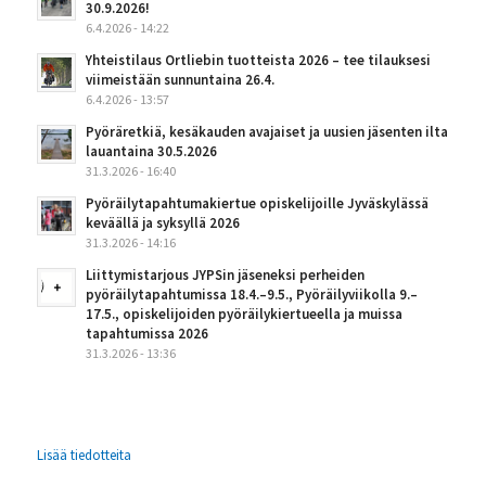
30.9.2026!
6.4.2026 - 14:22
Yhteistilaus Ortliebin tuotteista 2026 – tee tilauksesi
viimeistään sunnuntaina 26.4.
6.4.2026 - 13:57
Pyöräretkiä, kesäkauden avajaiset ja uusien jäsenten ilta
lauantaina 30.5.2026
31.3.2026 - 16:40
Pyöräilytapahtumakiertue opiskelijoille Jyväskylässä
keväällä ja syksyllä 2026
31.3.2026 - 14:16
Liittymistarjous JYPSin jäseneksi perheiden
pyöräilytapahtumissa 18.4.–9.5., Pyöräilyviikolla 9.–
17.5., opiskelijoiden pyöräilykiertueella ja muissa
tapahtumissa 2026
31.3.2026 - 13:36
Lisää tiedotteita