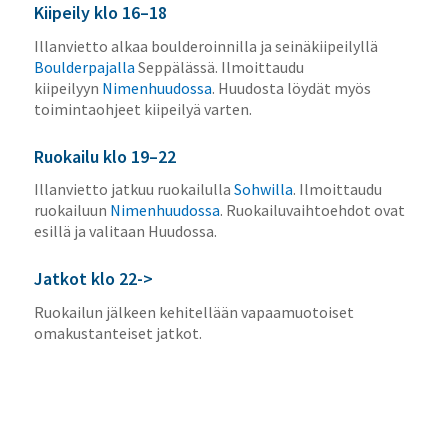
Kiipeily klo 16–18
Illanvietto alkaa boulderoinnilla ja seinäkiipeilyllä
Boulderpajalla
Seppälässä. Ilmoittaudu
kiipeilyyn
Nimenhuudossa
. Huudosta löydät myös
toimintaohjeet kiipeilyä varten.
Ruokailu klo 19–22
Illanvietto jatkuu ruokailulla
Sohwilla
. Ilmoittaudu
ruokailuun
Nimenhuudossa
. Ruokailuvaihtoehdot ovat
esillä ja valitaan Huudossa.
Jatkot klo 22->
Ruokailun jälkeen kehitellään vapaamuotoiset
omakustanteiset jatkot.