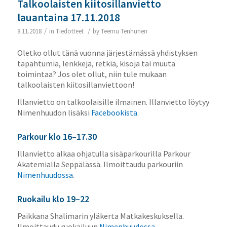
Talkoolaisten kiitosillanvietto
lauantaina 17.11.2018
/
/
8.11.2018
in
Tiedotteet
by
Teemu Tenhunen
Oletko ollut tänä vuonna järjestämässä yhdistyksen
tapahtumia, lenkkejä, retkiä, kisoja tai muuta
toimintaa? Jos olet ollut, niin tule mukaan
talkoolaisten kiitosillanviettoon!
Illanvietto on talkoolaisille ilmainen. Illanvietto löytyy
Nimenhuudon lisäksi
Facebookista
.
Parkour klo 16–17.30
Illanvietto alkaa ohjatulla sisäparkourilla Parkour
Akatemialla Seppälässä. Ilmoittaudu parkouriin
Nimenhuudossa
.
Ruokailu klo 19–22
Paikkana Shalimarin yläkerta Matkakeskuksella.
Ilmoittaudu ruokailuun
Nimenhuudossa
.