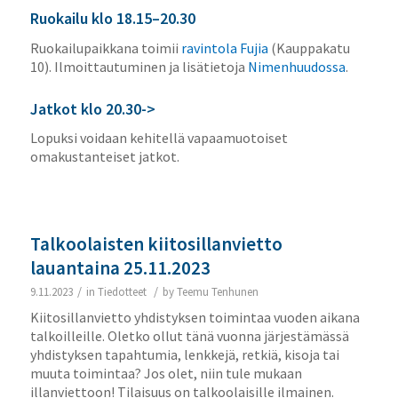
Ruokailu klo 18.15–20.30
Ruokailupaikkana toimii
ravintola Fujia
(Kauppakatu
10). Ilmoittautuminen ja lisätietoja
Nimenhuudossa
.
Jatkot klo 20.30->
Lopuksi voidaan kehitellä vapaamuotoiset
omakustanteiset jatkot.
Talkoolaisten kiitosillanvietto
lauantaina 25.11.2023
/
/
9.11.2023
in
Tiedotteet
by
Teemu Tenhunen
Kiitosillanvietto yhdistyksen toimintaa vuoden aikana
talkoilleille.
Oletko ollut tänä vuonna järjestämässä
yhdistyksen tapahtumia, lenkkejä, retkiä, kisoja tai
muuta toimintaa? Jos olet, niin tule mukaan
illanviettoon! Tilaisuus on talkoolaisille ilmainen.