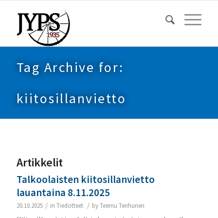
Tag Archive for:
kiitosillanvietto
Artikkelit
Talkoolaisten kiitosillanvietto
lauantaina 8.11.2025
/
/
20.10.2025
in
Tiedotteet
by
Teemu Tenhunen