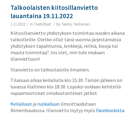
Talkoolaisten kiitosillanvietto
lauantaina 19.11.2022
/
/
1.11.2022
in
Tiedotteet
by
Teemu Tenhunen
Kiitosillanvietto yhdistyksen toimintaa vuoden aikana
talkoilleille.
Oletko ollut tänä vuonna järjestämässä
yhdistyksen tapahtumia, lenkkejä, retkiä, kisoja tai
muuta toimintaa? Jos olet, niin tule mukaan
illanviettoon!
Illanvietto on talkoolaisille ilmainen.
Tilaisuus alkaa keilailulla klo 15.30. Tämän jälkeen on
luvassa illallinen klo 18.30. Lopuksi voidaan kehitellä
vapaamuotoiset omakustanteiset jatkot.
Keilailuun
ja
ruokailuun
ilmoittaudutaan
Nimenhuudossa. Illanvietto löytyy myös
Facebookista
.