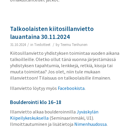
Talkoolaisten kiitosillanvietto
lauantaina 30.11.2024
/
/
31.10.2024
in
Tiedotteet
by
Teemu Tenhunen
Kiitosillanvietto yhdistyksen toimintaa vuoden aikana
talkoilleille.
Oletko ollut tänä vuonna järjestämässä
yhdistyksen tapahtumia, lenkkejä, retkiä, kisoja tai
muuta toimintaa? Jos olet, niin tule mukaan
illanviettoon! Tilaisuus on talkoolaisille ilmainen.
Illanvietto löytyy myös
Facebookista
.
Boulderointi klo 16–18
Illanvietto alkaa boulderoinnilla
Jyväskylän
Kiipeilykeskuksella
(Seminaarinmäki, U1).
Ilmoittautuminen ja lisätietoja
Nimenhuudossa
.