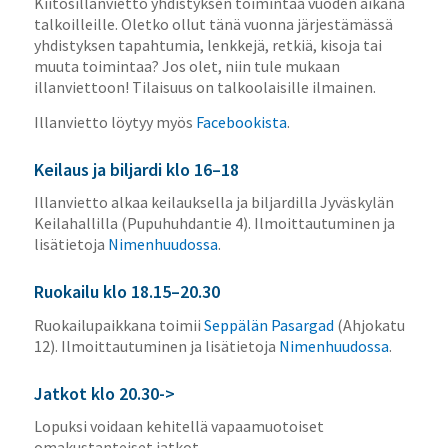
Kiitosillanvietto yhdistyksen toimintaa vuoden aikana
talkoilleille.
Oletko ollut tänä vuonna järjestämässä
yhdistyksen tapahtumia, lenkkejä, retkiä, kisoja tai
muuta toimintaa? Jos olet, niin tule mukaan
illanviettoon! Tilaisuus on talkoolaisille ilmainen.
Illanvietto löytyy myös
Facebookista
.
Keilaus ja biljardi klo 16–18
Illanvietto alkaa keilauksella ja biljardilla Jyväskylän
Keilahallilla (Pupuhuhdantie 4). Ilmoittautuminen ja
lisätietoja
Nimenhuudossa
.
Ruokailu klo 18.15–20.30
Ruokailupaikkana toimii
Seppälän Pasargad
(Ahjokatu
12). Ilmoittautuminen ja lisätietoja
Nimenhuudossa
.
Jatkot klo 20.30->
Lopuksi voidaan kehitellä vapaamuotoiset
omakustanteiset jatkot.