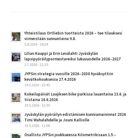
Yhteistilaus Ortliebin tuotteista 2026 – tee tilauksesi
viimeistään sunnuntaina 9.8.
5.8.2026 - 18:24
Lilian Kauppi ja Erin Levälahti Jyväskylän
lapsipyöräilypormestareiksi lukuvuodelle 2026–2027
2.7.2026 - 21:25
JYPSin strategia vuosille 2026–2030 hyväksyttiin
kevätkokouksessa 27.4.2026
19.5.2026 - 22:43
Kokeilupäivät Laajiksen bike parkissa lauantaina 13.6. ja
tiistaina 16.6.2026
19.5.2026 - 13:30
Jyväskylän pyöräilyn edistämisen kunniamaininnat 2026
Timi Wahalahdelle ja Jouni Kalliolle
19.5.2026 - 11:00
Osallistu JYPSin joukkueessa Kilometrikisaan 1.5.–