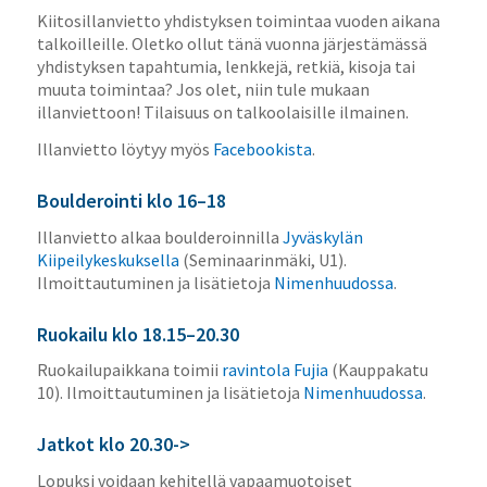
Kiitosillanvietto yhdistyksen toimintaa vuoden aikana
talkoilleille.
Oletko ollut tänä vuonna järjestämässä
yhdistyksen tapahtumia, lenkkejä, retkiä, kisoja tai
muuta toimintaa? Jos olet, niin tule mukaan
illanviettoon! Tilaisuus on talkoolaisille ilmainen.
Illanvietto löytyy myös
Facebookista
.
Boulderointi klo 16–18
Illanvietto alkaa boulderoinnilla
Jyväskylän
Kiipeilykeskuksella
(Seminaarinmäki, U1).
Ilmoittautuminen ja lisätietoja
Nimenhuudossa
.
Ruokailu klo 18.15–20.30
Ruokailupaikkana toimii
ravintola Fujia
(Kauppakatu
10). Ilmoittautuminen ja lisätietoja
Nimenhuudossa
.
Jatkot klo 20.30->
Lopuksi voidaan kehitellä vapaamuotoiset