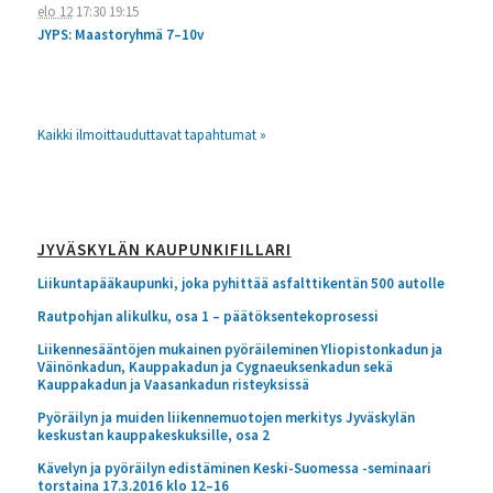
elo 12
17:30
19:15
JYPS: Maastoryhmä 7–10v
Kaikki ilmoittauduttavat tapahtumat »
JYVÄSKYLÄN KAUPUNKIFILLARI
Liikuntapääkaupunki, joka pyhittää asfalttikentän 500 autolle
Rautpohjan alikulku, osa 1 – päätöksentekoprosessi
Liikennesääntöjen mukainen pyöräileminen Yliopistonkadun ja
Väinönkadun, Kauppakadun ja Cygnaeuksenkadun sekä
Kauppakadun ja Vaasankadun risteyksissä
Pyöräilyn ja muiden liikennemuotojen merkitys Jyväskylän
keskustan kauppakeskuksille, osa 2
Kävelyn ja pyöräilyn edistäminen Keski-Suomessa -seminaari
torstaina 17.3.2016 klo 12–16