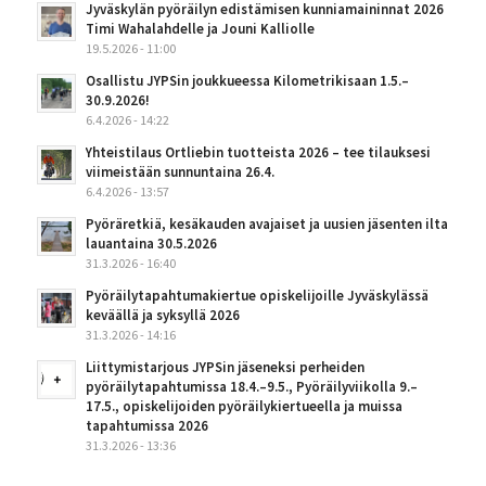
Jyväskylän pyöräilyn edistämisen kunniamaininnat 2026
Timi Wahalahdelle ja Jouni Kalliolle
19.5.2026 - 11:00
Osallistu JYPSin joukkueessa Kilometrikisaan 1.5.–
30.9.2026!
6.4.2026 - 14:22
Yhteistilaus Ortliebin tuotteista 2026 – tee tilauksesi
viimeistään sunnuntaina 26.4.
6.4.2026 - 13:57
Pyöräretkiä, kesäkauden avajaiset ja uusien jäsenten ilta
lauantaina 30.5.2026
31.3.2026 - 16:40
Pyöräilytapahtumakiertue opiskelijoille Jyväskylässä
keväällä ja syksyllä 2026
31.3.2026 - 14:16
Liittymistarjous JYPSin jäseneksi perheiden
pyöräilytapahtumissa 18.4.–9.5., Pyöräilyviikolla 9.–
17.5., opiskelijoiden pyöräilykiertueella ja muissa
tapahtumissa 2026
31.3.2026 - 13:36