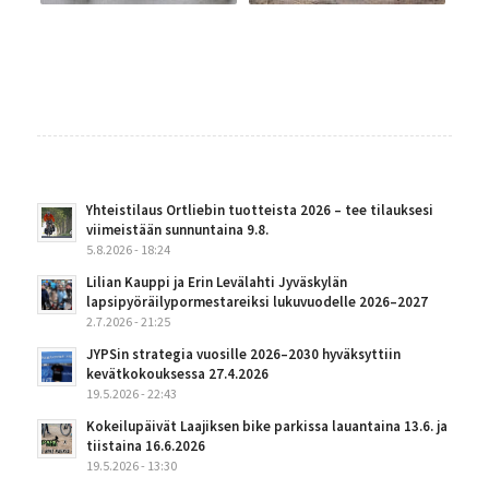
Yhteistilaus Ortliebin tuotteista 2026 – tee tilauksesi
viimeistään sunnuntaina 9.8.
5.8.2026 - 18:24
Lilian Kauppi ja Erin Levälahti Jyväskylän
lapsipyöräilypormestareiksi lukuvuodelle 2026–2027
2.7.2026 - 21:25
JYPSin strategia vuosille 2026–2030 hyväksyttiin
kevätkokouksessa 27.4.2026
19.5.2026 - 22:43
Kokeilupäivät Laajiksen bike parkissa lauantaina 13.6. ja
tiistaina 16.6.2026
19.5.2026 - 13:30