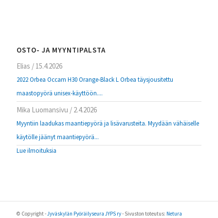
OSTO- JA MYYNTIPALSTA
Elias
/
15.4.2026
2022 Orbea Occam H30 Orange-Black L Orbea täysjousitettu
maastopyörä unisex-käyttöön....
Mika Luomansivu
/
2.4.2026
Myyntiin laadukas maantiepyörä ja lisävarusteita. Myydään vähäiselle
käytölle jäänyt maantiepyörä...
Lue ilmoituksia
© Copyright -
Jyväskylän Pyöräilyseura JYPS ry
- Sivuston toteutus:
Netura