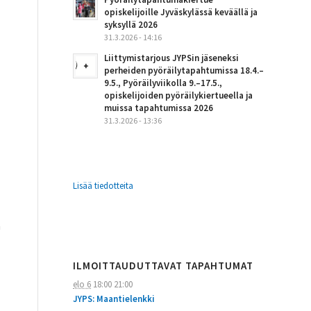
opiskelijoille Jyväskylässä keväällä ja
syksyllä 2026
31.3.2026 - 14:16
Liittymistarjous JYPSin jäseneksi
perheiden pyöräilytapahtumissa 18.4.–
9.5., Pyöräilyviikolla 9.–17.5.,
opiskelijoiden pyöräilykiertueella ja
muissa tapahtumissa 2026
31.3.2026 - 13:36
Lisää tiedotteita
ä
ILMOITTAUDUTTAVAT TAPAHTUMAT
elo 6
18:00
21:00
JYPS: Maantielenkki