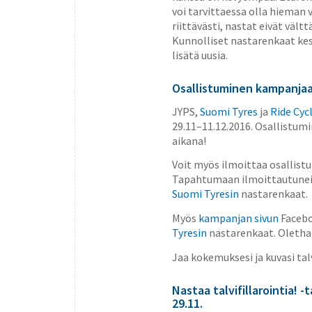
voi tarvittaessa olla hieman
riittävästi, nastat eivät väl
Kunnolliset nastarenkaat kest
lisätä uusia.
Osallistuminen kampanja
JYPS,
Suomi Tyres
ja
Ride Cyc
29.11–11.12.2016. Osallistum
aikana!
Voit myös ilmoittaa osallist
Tapahtumaan ilmoittautunei
Suomi Tyresin
nastarenkaat.
Myös
kampanjan sivun
Facebo
Tyresin
nastarenkaat. Olethan
Jaa kokemuksesi ja kuvasi tal
Nastaa talvifillarointia! 
29.11.