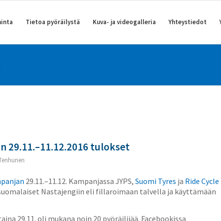
inta
Tietoa pyöräilystä
Kuva- ja videogalleria
Yhteystiedot
n 29.11.–11.12.2016 tulokset
Tenhunen
mpanjan
29.11.–11.12. Kampanjassa JYPS,
Suomi Tyres
ja
Ride Cycle
suomalaiset Nastajengiin eli fillaroimaan talvella ja käyttämään
ina 29.11. oli mukana noin 20 pyöräilijää. Facebookissa