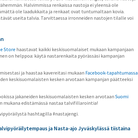
 vähemmän. Halvimmissa renkaissa nastoja ei yleensä ole
ttämättä ole laadukkaita ja renkaat ovat tuntumaltaan kovia.
ävät useita talvia. Tarvittaessa irronneiden nastojen tilalle voi
an
le Store
haastavat kaikki keskisuomalaiset mukaan kampanjaan
inen on helppoa: käytä nastarenkaita pyörässäsi kampanjan
umisestasi ja haastaa kavereitasi mukaan
Facebook-tapahtumassa
den keskisuomalaisten kesken arvotaan kampanjan päätteeksi
okissa jakaneiden keskisuomalaisten kesken arvotaan
Suomi
 mukana edistämässä nastaa talvifillarointia!
vipyöräilystä hashtagilla #nastajengi.
-talvipyöräilytempaus ja Nasta-ajo Jyväskylässä tiistaina