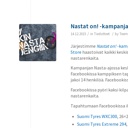
Nastat on! -kampanja
/
/
14.12.2015
in
Tiedotteet
by
Teem
Järjestimme
Nastat on!
-kam
Store
haastoivat kaikki keski
nastarenkaita.
Kampanjan Nasta-ajossa keskiv
Facebookissa kamppiksen tap
jakoi 14 henkilöä. Facebooki
Facebookissa pyöri kaksi kilpa
nastarenkaita.
Tapahtumaan Facebookissa il
Suomi Tyres WXC300
, 26×
Suomi Tyres Extreme 294