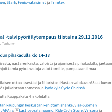
nen
,
Stark
,
Fenix-valaisimet
ja
Trimtex
.
ia! -talvipyöräilytempaus tiistaina 29.11.2016
u Tenhunen
un pihakadulla klo 14–18
sestä, nastarenkaista, valoista ja ajamisesta pihakadulla, jaetaan
hjoittamia pyöränvaloja valottomille, pumpataan ilmaa
aisen ottaa itsestäsi ja fillaristasi Nastan valokuvan! Saat kuvan
ös julkaistaan somessa ja
Jyväskylä Cycle Chicissä
.
lla Kauppakatu 4:n kohdalla.
ylän kaupungin keskustan kehittämishanke
,
Sisä-Suomen
,
JAPA ry
, 
Lastipyörälainaamo
,
Ride Cycle Store
,
Versona
ja