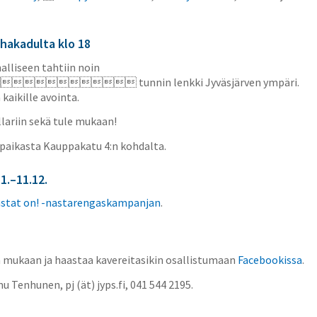
hakadulta klo 18
halliseen tahtiin noin
 tunnin lenkki Jyväsjärven ympäri.
kaikille avointa.
llariin sekä tule mukaan!
paikasta Kauppakatu 4:n kohdalta.
1.–11.12.
stat on! -nastarengaskampanjan
.
a mukaan ja haastaa kavereitasikin osallistumaan
Facebookissa
.
u Tenhunen, pj (ät) jyps.fi, 041 544 2195.