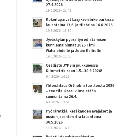
27.4.2026
19.5.2026 - 22:43
Kokeilupäivät Laajiksen bike parkissa
lauantaina 13.6. ja tiistaina 16.6.2026
19.5.2026 - 13:30
Jyväskylän pyöräilyn edistämisen
kunniamaininnat 2026 Timi
Wahalahdelle ja Jouni Kalliolle
19.5.2026 - 11:00
Osallistu JYPSin joukkueessa
Kilometrikisaan 1.5.–30.9.2026!
6.4.2026 - 14:22
Yhteistilaus Ortliebin tuotteista 2026
– tee tilauksesi viimeistään
sunnuntaina 26.4.
6.4.2026 - 13:57
Pyöräretkiä, kesäkauden avajaiset ja
n
uusien jäsenten ilta lauantaina
30.5.2026
31.3.2026 - 16:40
Pyöräilytapahtumakiertue