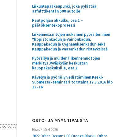
Liikuntapääkaupunki, joka pyhittää
asfalttikentän 500 autolle
Rautpohjan alikulku, osa 1 –
päätöksentekoprosessi
Liikennesääntöjen mukainen pyöräileminen
Yliopistonkadun ja Väinönkadun,
Kauppakadun ja Cygnaeuksenkadun sekä
Kauppakadun ja Vaasankadun risteyksissä
Pyöräilyn ja muiden liikennemuotojen
merkitys Jyväskylän keskustan
kauppakeskuksille, osa 2
Kävelyn ja pyöräilyn edistäminen Keski-
Suomessa -seminaari torstaina 17.3.2016 klo
12–16
OSTO- JA MYYNTIPALSTA
Mukana
Elias
/
15.4.2026
2022 Orbea Occam H30 Orange-Black L Orbea