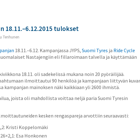
n 18.11.–6.12.2015 tulokset
u Tenhunen
panjan
18.11.–6.12. Kampanjassa JYPS,
Suomi Tyres
ja
Ride Cycle
suomalaiset Nastajengiin eli fillaroimaan talvella ja käyttämään
iikkona 18.11. oli sadekelissä mukana noin 20 pyöräilijää.
ahtumaan ilmoittautui 90 henkilöä ja kampanjaan liittyvän kuva
ssa kampanjan mainoksen näki kaikkiaan yli 2600 ihmistä.
ilua, joista oli mahdollista voittaa neljä paria Suomi Tyresin
moittautuneiden kesken rengaspareja arvottiin seuraavasti:
2,2: Kristi Koppelomäki
, 26×2,1: Esa Honkonen