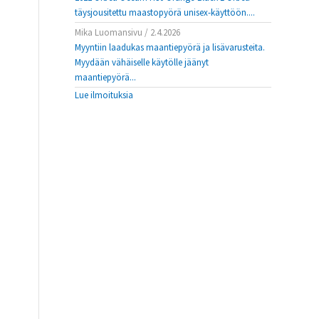
täysjousitettu maastopyörä unisex-käyttöön....
Mika Luomansivu
/
2.4.2026
Myyntiin laadukas maantiepyörä ja lisävarusteita.
Myydään vähäiselle käytölle jäänyt
maantiepyörä...
Lue ilmoituksia