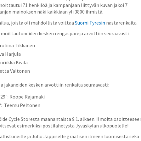
ttautui 71 henkilöä ja kampanjaan liittyvän kuvan jakoi 7
njan mainoksen näki kaikkiaan yli 3800 ihmistä.
ilua, joista oli mahdollista voittaa
Suomi Tyresin
nastarenkaita.
moittautuneiden kesken rengaspareja arvottiin seuraavasti:
roliina Tikkanen
va Harjula
riikka Kivilä
eetta Valtonen
 jakaneiden kesken arvottiin renkaita seuraavasti:
 29″: Roope Rajamäki
5″: Teemu Peltonen
ide Cycle Storesta maanantaista 9.1. alkaen. Ilmoita osoitteesee
tarvitsevat esimerkiksi postilähetystä Jyväskylän ulkopuolelle!
allistuneille ja Juho Jäppiselle graafisen ilmeen luomisesta sekä