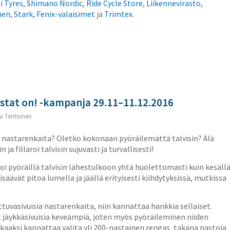
 Tyres
,
Shimano Nordic
,
Ride Cycle Store
,
Liikennevirasto
,
nen
,
Stark
,
Fenix-valaisimet
ja
Trimtex
.
astat on! -kampanja 29.11–11.12.2016
u Tenhunen
man nastarenkaita? Oletko kokonaan pyöräilemättä talvisin? Älä
 ja fillaroi talvisin sujuvasti ja turvallisesti!
voi pyöräillä talvisin lähestulkoon yhtä huolettomasti kuin kesäll
säävät pitoa lumella ja jäällä erityisesti kiihdytyksissä, mutkissa
ttuvasivuisia nastarenkaita, niin kannattaa hankkia sellaiset.
t jäykkäsivuisia keveämpiä, joten myös pyöräileminen niiden
aaksi kannattaa valita yli 200-nastainen rengas, takana nastoja