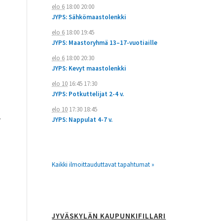
elo 6
18:00
20:00
JYPS: Sähkömaastolenkki
elo 6
18:00
19:45
JYPS: Maastoryhmä 13–17-vuotiaille
elo 6
18:00
20:30
JYPS: Kevyt maastolenkki
elo 10
16:45
17:30
JYPS: Potkuttelijat 2-4 v.
elo 10
17:30
18:45
.
JYPS: Nappulat 4-7 v.
Kaikki ilmoittauduttavat tapahtumat »
JYVÄSKYLÄN KAUPUNKIFILLARI