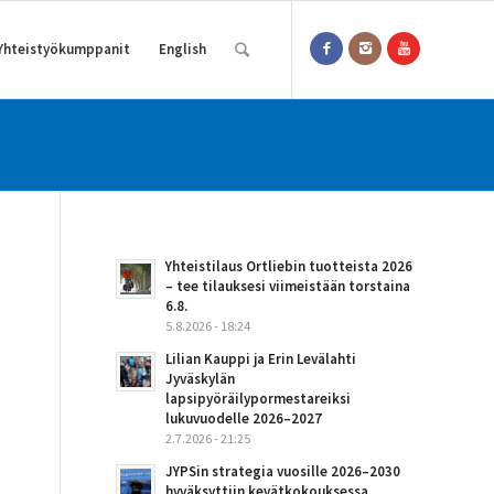
Yhteistyökumppanit
English
Yhteistilaus Ortliebin tuotteista 2026
– tee tilauksesi viimeistään torstaina
6.8.
5.8.2026 - 18:24
Lilian Kauppi ja Erin Levälahti
Jyväskylän
lapsipyöräilypormestareiksi
lukuvuodelle 2026–2027
2.7.2026 - 21:25
JYPSin strategia vuosille 2026–2030
hyväksyttiin kevätkokouksessa