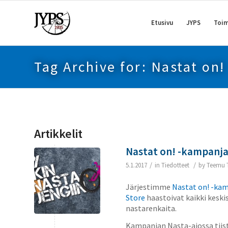
Etusivu
JYPS
Toim
Tag Archive for: Nastat on!
Artikkelit
Nastat on! -kampanja
/
/
5.1.2017
in
Tiedotteet
by
Teemu 
Järjestimme
Nastat on! -ka
Store
haastoivat kaikki keski
nastarenkaita.
Kampanjan Nasta-ajossa tiista