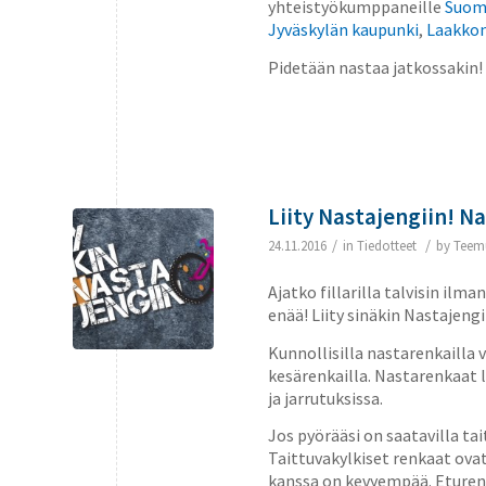
yhteistyökumppaneille
Suomi
Jyväskylän kaupunki
,
Laakko
Pidetään nastaa jatkossakin!
Liity Nastajengiin! N
/
/
24.11.2016
in
Tiedotteet
by
Teem
Ajatko fillarilla talvisin il
enää! Liity sinäkin Nastajengiin
Kunnollisilla nastarenkailla 
kesärenkailla. Nastarenkaat li
ja jarrutuksissa.
Jos pyörääsi on saatavilla tai
Taittuvakylkiset renkaat ova
kanssa on kevyempää. Eturenk