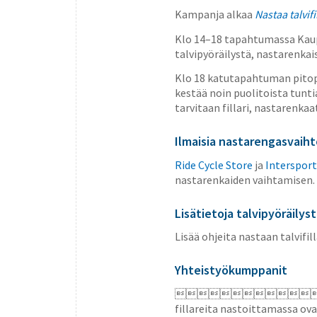
Kampanja alkaa
Nastaa talvifi
Klo 14–18 tapahtumassa Kaup
talvipyöräilystä, nastarenkais
Klo 18 katutapahtuman pitopa
kestää noin puolitoista tuntia
tarvitaan fillari, nastarenkaat
Ilmaisia nastarengasvaihto
Ride Cycle Store
ja
Intersport
nastarenkaiden vaihtamisen. K
Lisätietoja talvipyöräilys
Lisää ohjeita nastaan talvifil
Yhteistyökumppanit

fillareita nastoittamassa ov