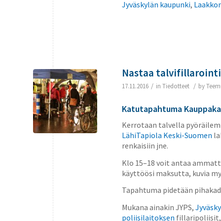
Jyväskylän kaupunki
,
Laakko
Nastaa talvifillaroint
/
/
17.11.2016
in
Tiedotteet
by
Teem
Katutapahtuma Kauppakad
Kerrotaan talvella pyöräilemi
LähiTapiola Keski-Suomen
la
renkaisiin jne.
Klo 15–18 voit antaa ammattil
käyttöösi maksutta, kuvia my
Tapahtuma pidetään pihakadu
Mukana ainakin JYPS,
Jyväsk
poliisilaitoksen
fillaripoliisit