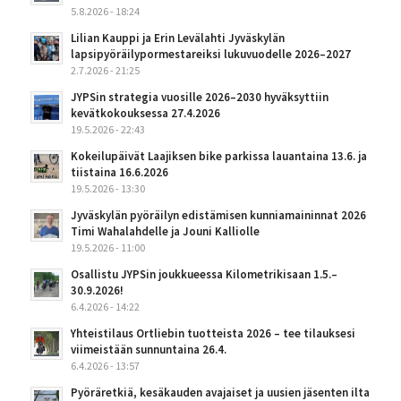
5.8.2026 - 18:24
Lilian Kauppi ja Erin Levälahti Jyväskylän
lapsipyöräilypormestareiksi lukuvuodelle 2026–2027
2.7.2026 - 21:25
JYPSin strategia vuosille 2026–2030 hyväksyttiin
kevätkokouksessa 27.4.2026
19.5.2026 - 22:43
Kokeilupäivät Laajiksen bike parkissa lauantaina 13.6. ja
tiistaina 16.6.2026
19.5.2026 - 13:30
Jyväskylän pyöräilyn edistämisen kunniamaininnat 2026
Timi Wahalahdelle ja Jouni Kalliolle
19.5.2026 - 11:00
Osallistu JYPSin joukkueessa Kilometrikisaan 1.5.–
30.9.2026!
6.4.2026 - 14:22
Yhteistilaus Ortliebin tuotteista 2026 – tee tilauksesi
viimeistään sunnuntaina 26.4.
6.4.2026 - 13:57
Pyöräretkiä, kesäkauden avajaiset ja uusien jäsenten ilta