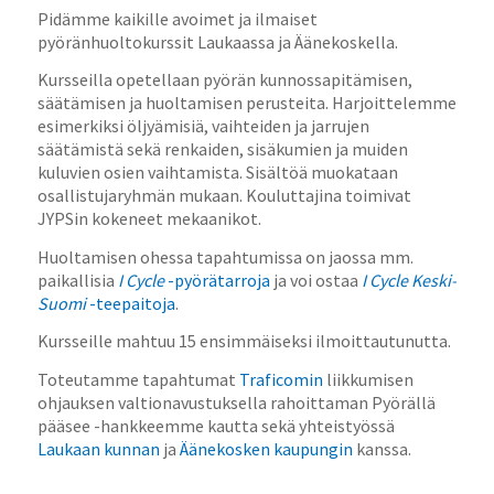
Pidämme kaikille avoimet ja ilmaiset
pyöränhuoltokurssit Laukaassa ja Äänekoskella.
Kursseilla opetellaan pyörän kunnossapitämisen,
säätämisen ja huoltamisen perusteita. Harjoittelemme
esimerkiksi öljyämisiä, vaihteiden ja jarrujen
säätämistä sekä renkaiden, sisäkumien ja muiden
kuluvien osien vaihtamista. Sisältöä muokataan
osallistujaryhmän mukaan. Kouluttajina toimivat
JYPSin kokeneet mekaanikot.
Huoltamisen ohessa tapahtumissa on jaossa mm.
paikallisia
I Cycle
-pyörätarroja
ja voi ostaa
I Cycle Keski-
Suomi
-teepaitoja
.
Kursseille mahtuu 15 ensimmäiseksi ilmoittautunutta.
Toteutamme tapahtumat
Traficomin
liikkumisen
ohjauksen valtionavustuksella rahoittaman Pyörällä
pääsee -hankkeemme kautta sekä yhteistyössä
Laukaan kunnan
ja
Äänekosken kaupungin
kanssa.