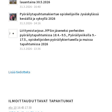
lauantaina 30.5.2026
31.3.2026 - 16:40
Pyöräilytapahtumakiertue opiskelijoille Jyväskylässä
keväällä ja syksyllä 2026
31.3.2026 - 14:16
Liittymistarjous JYPSin jäseneksi perheiden
pyöräilytapahtumissa 18.4.–9.5., Pyöräilyviikolla 9.–
17.5., opiskelijoiden pyöräilykiertueella ja muissa
tapahtumissa 2026
31.3.2026 - 13:36
Lisää tiedotteita
ILMOITTAUDUTTAVAT TAPAHTUMAT
elo 10
16:45
17:30