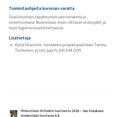
Toimintaohjeita koronan varalta
Osallistuthan tapahtumiin vain terveenä ja
oireettomana. Muistetaan myös riittävät etäisyydet ja
hyvä hygienia osallistuttaessa.
Lisätietoja
Kyllä fillareille -hankkeen projektipäällikkö Teemu
Tenhunen, pj (ät) jyps.fi, 041 544 2195
Yhteistilaus Ortliebin tuotteista 2026 – tee tilauksesi
viimeistään torstaina 6.8.