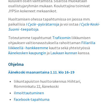
kuluvien osien vaihtamista. Sisältöä muokataan
osallistujaryhmän mukaan. Kouluttajina toimivat
JYPSin kokeneet mekaanikot.
Huoltamisen ohessa tapahtumissa on jaossa mm.
paikallisia
I Cycle
-pyörätarroja
ja voi ostaa
I Cycle Keski-
Suomi
-teepaitoja
.
Toteutamme tapahtumat
Traficomin
liikkumisen
ohjauksen valtionavustuksella rahoittaman
Fillarilla
liikkeellä -hankkeemme
kautta sekä yhteistyössä
Äänekosken kaupungin
ja
Laukaan kunnan
kanssa.
Ohjelma
Äänekoski maanantaina 1.11. klo 16–19
liikuntapuiston huoltorakennus Hiihtari,
Römminkatu 22, Äänekoski
ilmoittautuminen
Facebook-tapahtuma