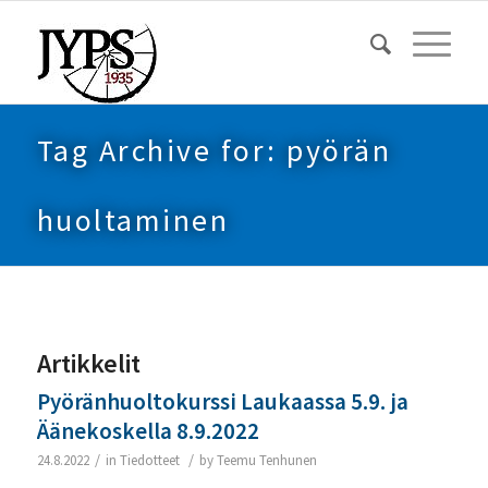
Tag Archive for: pyörän
huoltaminen
Artikkelit
Pyöränhuoltokurssi Laukaassa 5.9. ja
Äänekoskella 8.9.2022
/
/
24.8.2022
in
Tiedotteet
by
Teemu Tenhunen