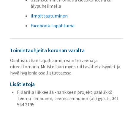
älypuhelimella
ilmoittautuminen
Facebook-tapahtuma
Toimintaohjeita koronan varalta
Osallistuthan tapahtumiin vain terveenä ja
oireettomana. Muistetaan myös riittävät etäisyydet ja
hyvä hygienia osallistuttaessa.
Lisätietoja
Fillarilla liikkeellä -hankkeen projektipäällikkö
Teemu Tenhunen, teemu.tenhunen (ät) jyps.fi, 041
544 2195