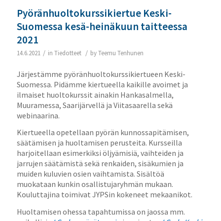
Pyöränhuoltokurssikiertue Keski-
Suomessa kesä-heinäkuun taitteessa
2021
/
/
14.6.2021
in
Tiedotteet
by
Teemu Tenhunen
Järjestämme pyöränhuoltokurssikiertueen Keski-
Suomessa. Pidämme kiertueella kaikille avoimet ja
ilmaiset huoltokurssit ainakin Hankasalmella,
Muuramessa, Saarijärvellä ja Viitasaarella sekä
webinaarina.
Kiertueella opetellaan pyörän kunnossapitämisen,
säätämisen ja huoltamisen perusteita. Kursseilla
harjoitellaan esimerkiksi öljyämisiä, vaihteiden ja
jarrujen säätämistä sekä renkaiden, sisäkumien ja
muiden kuluvien osien vaihtamista. Sisältöä
muokataan kunkin osallistujaryhmän mukaan.
Kouluttajina toimivat JYPSin kokeneet mekaanikot.
Huoltamisen ohessa tapahtumissa on jaossa mm.