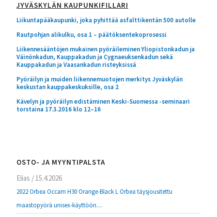
JYVÄSKYLÄN KAUPUNKIFILLARI
Liikuntapääkaupunki, joka pyhittää asfalttikentän 500 autolle
Rautpohjan alikulku, osa 1 – päätöksentekoprosessi
Liikennesääntöjen mukainen pyöräileminen Yliopistonkadun ja
Väinönkadun, Kauppakadun ja Cygnaeuksenkadun sekä
Kauppakadun ja Vaasankadun risteyksissä
Pyöräilyn ja muiden liikennemuotojen merkitys Jyväskylän
keskustan kauppakeskuksille, osa 2
Kävelyn ja pyöräilyn edistäminen Keski-Suomessa -seminaari
torstaina 17.3.2016 klo 12–16
OSTO- JA MYYNTIPALSTA
Elias
/
15.4.2026
2022 Orbea Occam H30 Orange-Black L Orbea täysjousitettu
maastopyörä unisex-käyttöön....