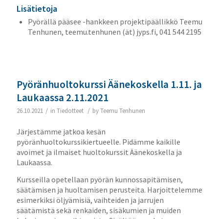
Lisätietoja
Pyörällä pääsee -hankkeen projektipäällikkö Teemu
Tenhunen, teemu.tenhunen (ät) jyps.fi, 041 544 2195
Pyöränhuoltokurssi Äänekoskella 1.11. ja
Laukaassa 2.11.2021
/
/
26.10.2021
in
Tiedotteet
by
Teemu Tenhunen
Järjestämme jatkoa kesän
pyöränhuoltokurssikiertueelle. Pidämme kaikille
avoimet ja ilmaiset huoltokurssit Äänekoskella ja
Laukaassa.
Kursseilla opetellaan pyörän kunnossapitämisen,
säätämisen ja huoltamisen perusteita. Harjoittelemme
esimerkiksi öljyämisiä, vaihteiden ja jarrujen
säätämistä sekä renkaiden, sisäkumien ja muiden