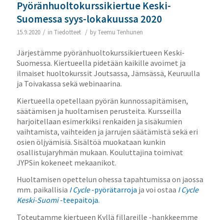
Pyöränhuoltokurssikiertue Keski-
Suomessa syys-lokakuussa 2020
/
/
15.9.2020
in
Tiedotteet
by
Teemu Tenhunen
Järjestämme pyöränhuoltokurssikiertueen Keski-
Suomessa. Kiertueella pidetään kaikille avoimet ja
ilmaiset huoltokurssit Joutsassa, Jämsässä, Keuruulla
ja Toivakassa sekä webinaarina.
Kiertueella opetellaan pyörän kunnossapitämisen,
säätämisen ja huoltamisen perusteita. Kursseilla
harjoitellaan esimerkiksi renkaiden ja sisäkumien
vaihtamista, vaihteiden ja jarrujen säätämistä sekä eri
osien öljyämisiä. Sisältöä muokataan kunkin
osallistujaryhmän mukaan. Kouluttajina toimivat
JYPSin kokeneet mekaanikot.
Huoltamisen opettelun ohessa tapahtumissa on jaossa
mm. paikallisia
I Cycle
-pyörätarroja
ja voi ostaa
I Cycle
Keski-Suomi
-teepaitoja
.
Toteutamme kiertueen Kyllä fillareille -hankkeemme