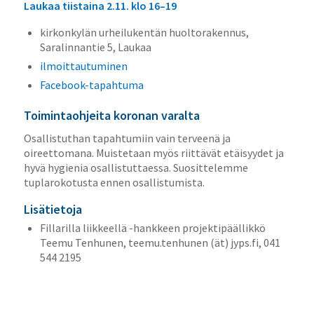
Laukaa tiistaina 2.11. klo 16–19
kirkonkylän urheilukentän huoltorakennus,
Saralinnantie 5, Laukaa
ilmoittautuminen
Facebook-tapahtuma
Toimintaohjeita koronan varalta
Osallistuthan tapahtumiin vain terveenä ja
oireettomana. Muistetaan myös riittävät etäisyydet ja
hyvä hygienia osallistuttaessa. Suosittelemme
tuplarokotusta ennen osallistumista.
Lisätietoja
Fillarilla liikkeellä -hankkeen projektipäällikkö
Teemu Tenhunen, teemu.tenhunen (ät) jyps.fi, 041
544 2195