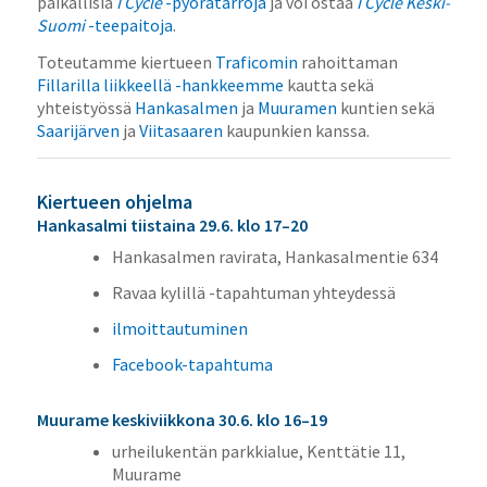
paikallisia
I Cycle
-pyörätarroja
ja voi ostaa
I Cycle Keski-
Suomi
-teepaitoja
.
Toteutamme kiertueen
Traficomin
rahoittaman
Fillarilla liikkeellä -hankkeemme
kautta sekä
yhteistyössä
Hankasalmen
ja
Muuramen
kuntien sekä
Saarijärven
ja
Viitasaaren
kaupunkien kanssa.
Kiertueen ohjelma
Hankasalmi tiistaina 29.6. klo 17–20
Hankasalmen ravirata, Hankasalmentie 634
Ravaa kylillä -tapahtuman yhteydessä
ilmoittautuminen
Facebook-tapahtuma
Muurame keskiviikkona 30.6. klo 16–19
urheilukentän parkkialue, Kenttätie 11,
Muurame