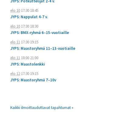
JYPS: Potkuttelijat 2-4 v.
elo 10
17:30
18:45
JYPS: Nappulat 4-7 v.
elo 10
17:30
18:30
JYPS: BMX-ryhmä 6–15-vuotiaille
elo 11
17:30
19:15
JYPS: Maastoryhmä 11–13-vuotiaille
elo 11
18:00
21:00
JYPS: Maastolenkki
elo 12
17:30
19:15
JYPS: Maastoryhmä 7–10v
Kaikki ilmoittauduttavat tapahtumat »