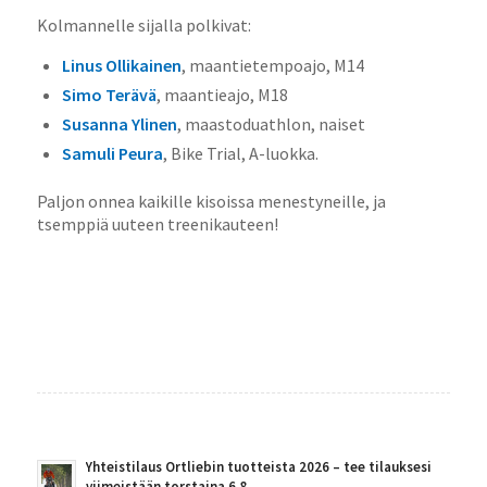
Kolmannelle sijalla polkivat:
Linus Ollikainen
, maantietempoajo, M14
Simo Terävä
,
maantieajo, M18
Susanna Ylinen
, maastoduathlon, naiset
Samuli Peura
,
Bike Trial, A-luokka.
Paljon onnea kaikille kisoissa menestyneille, ja
tsemppiä uuteen treenikauteen!
Yhteistilaus Ortliebin tuotteista 2026 – tee tilauksesi
viimeistään torstaina 6.8.