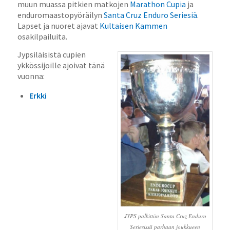
muun muassa pitkien matkojen
Marathon Cupia
ja
enduromaastopyöräilyn
Santa Cruz Enduro Seriesiä
.
Lapset ja nuoret ajavat
Kultaisen Kammen
osakilpailuita.
Jypsiläisistä cupien
ykkössijoille ajoivat tänä
vuonna:
Erkki
JYPS palkittiin Santa Cruz Enduro
Seriesissä parhaan joukkueen