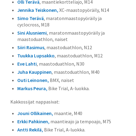
Olli Terävä
, maantiekortteliajo, M14
Jennika Teiskonen,
XC-maastopyöräily, N14
Simo Terävä
, maratonmaastopyöräily ja
cyclocross, M18
Sini Alusniemi
, maratonmaastopyöräily ja
maastoduathlon, naiset
Siiri Rasimus
, maastoduathlon, N12
Tuukka Lupsakko
, maastoduathlon, M12
Eve Lahti
, maastoduathlon, N30
Juha Kauppinen
, maastoduathlon, M40
Outi Leinonen,
BMX, naiset
Markus Peura,
Bike Trial, A-luokka.
Kakkossijat nappasivat:
Jouni Ollikainen,
maantie, M40
Erkki Pahkinen,
maantieajo ja tempoajo, M75
Antti Rekilä,
Bike Trial, A-luokka.