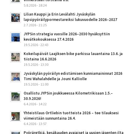
5.8.2026 - 18:24
Lilian Kauppi ja Erin Levälahti Jyväskylän
lapsipyöräilypormestareiksi lukuvuodelle 2026–2027
2.7.2026 - 21:25
JYPSin strategia vuosille 2026–2030 hyväksyttiin
kevätkokouksessa 27.4.2026
19.5.2026 - 22:43
Kokeilupäivät Laajiksen bike parkissa lauantaina 13.6. ja
tiistaina 16.6.2026
19.5.2026 - 13:30
Jyväskylän pyöräilyn edistämisen kunniamaininnat 2026
Timi Wahalahdelle ja Jouni Kalliolle
19.5.2026 - 11:00
Osallistu JYPSin joukkueessa Kilometrikisaan 1.5.–
30.9.2026!
6.4.2026 - 14:22
Yhteistilaus Ortliebin tuotteista 2026 – tee tilauksesi
viimeistään sunnuntaina 26.4.
6.4.2026 - 13:57
Pyöräretkiä, kesäkauden avajaiset ja uusien jäsenten ilta