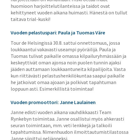
huomioon harjoittelutilanteissa ja taidot ovat
kehittyneet vuoden aikana huimasti. Hänestä on tullut
taitava trial-kuski!
Vuoden pelastuspari: Paula ja Tuomas Väre
Tour de Helsingissä 30.8. sattui onnettomuus, jossa
loukkaantui vakavasti useampi pyöräilijä. Paula ja
Tuomas tulivat paikalle omassa kilpailuryhmässään ja
keskeyttivät oman ajonsa noin puolen tunnin ajaksi
jääden auttamaan loukkaantuneita kilpailijoita. Vasta
kun riittävästi pelastushenkilökuntaa saapui paikalle
he jatkoivat omaa ajoaan ja polkivat tapahtuman
loppuun asti. Esimerkillistä toimintaa!
Vuoden promoottori: Janne Laulainen
Janne edisti vuoden aikana vauhdikkaasti Team
Rynkebyn toimintaa. Janne osallistui myös ahkerasti
seuran toimintaan, mm. veti lenkkejä ja talkoili
tapahtumissa. Nimenhuudon ilmoittautumistilastossa
Janne sijoittui neljänneksi.