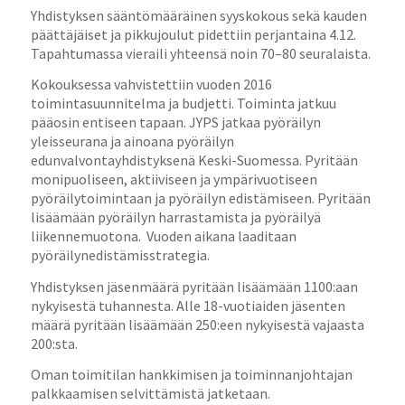
Yhdistyksen sääntömääräinen syyskokous sekä kauden
päättäjäiset ja pikkujoulut pidettiin perjantaina 4.12.
Tapahtumassa vieraili yhteensä noin 70–80 seuralaista.
Kokouksessa vahvistettiin vuoden 2016
toimintasuunnitelma ja budjetti. Toiminta jatkuu
pääosin entiseen tapaan. JYPS jatkaa pyöräilyn
yleisseurana ja ainoana pyöräilyn
edunvalvontayhdistyksenä Keski-Suomessa. Pyritään
monipuoliseen, aktiiviseen ja ympärivuotiseen
pyöräilytoimintaan ja pyöräilyn edistämiseen. Pyritään
lisäämään pyöräilyn harrastamista ja pyöräilyä
liikennemuotona. Vuoden aikana laaditaan
pyöräilynedistämisstrategia.
Yhdistyksen jäsenmäärä pyritään lisäämään 1100:aan
nykyisestä tuhannesta. Alle 18-vuotiaiden jäsenten
määrä pyritään lisäämään 250:een nykyisestä vajaasta
200:sta.
Oman toimitilan hankkimisen ja toiminnanjohtajan
palkkaamisen selvittämistä jatketaan.