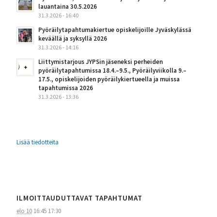
lauantaina 30.5.2026
31.3.2026 - 16:40
Pyöräilytapahtumakiertue opiskelijoille Jyväskylässä
keväällä ja syksyllä 2026
31.3.2026 - 14:16
Liittymistarjous JYPSin jäseneksi perheiden
pyöräilytapahtumissa 18.4.–9.5., Pyöräilyviikolla 9.–
17.5., opiskelijoiden pyöräilykiertueella ja muissa
tapahtumissa 2026
31.3.2026 - 13:36
Lisää tiedotteita
ILMOITTAUDUTTAVAT TAPAHTUMAT
elo 10
16:45
17:30