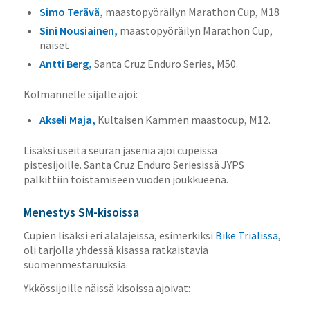
Simo Terävä,
maastopyöräilyn Marathon Cup, M18
Sini Nousiainen,
maastopyöräilyn Marathon Cup,
naiset
Antti Berg,
Santa Cruz Enduro Series, M50.
Kolmannelle sijalle ajoi:
Akseli Maja,
Kultaisen Kammen maastocup, M12.
Lisäksi useita seuran jäseniä ajoi cupeissa
pistesijoille. Santa Cruz Enduro Seriesissä JYPS
palkittiin toistamiseen vuoden joukkueena.
Menestys SM-kisoissa
Cupien lisäksi eri alalajeissa, esimerkiksi
Bike Trialissa
,
oli tarjolla yhdessä kisassa ratkaistavia
suomenmestaruuksia.
Ykkössijoille näissä kisoissa ajoivat: