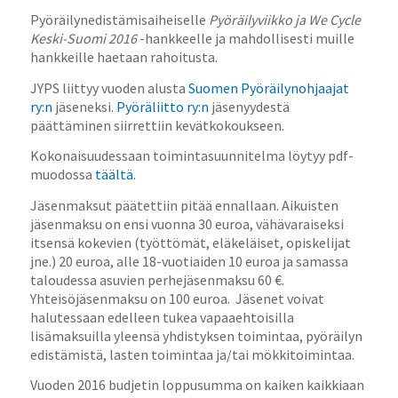
Pyöräilynedistämisaiheiselle
Pyöräilyviikko ja We Cycle
Keski-Suomi
2016
-hankkeelle ja mahdollisesti muille
hankkeille haetaan rahoitusta.
JYPS liittyy vuoden alusta
Suomen Pyöräilynohjaajat
ry:n
jäseneksi.
Pyöräliitto ry:n
jäsenyydestä
päättäminen siirrettiin kevätkokoukseen.
Kokonaisuudessaan toimintasuunnitelma löytyy pdf-
muodossa
täältä
.
Jäsenmaksut päätettiin pitää ennallaan. Aikuisten
jäsenmaksu on ensi vuonna 30 euroa, vähävaraiseksi
itsensä kokevien (työttömät, eläkeläiset, opiskelijat
jne.) 20 euroa, alle 18-vuotiaiden 10 euroa ja samassa
taloudessa asuvien perhejäsenmaksu 60 €.
Yhteisöjäsenmaksu on 100 euroa. Jäsenet voivat
halutessaan edelleen tukea vapaaehtoisilla
lisämaksuilla yleensä yhdistyksen toimintaa, pyöräilyn
edistämistä, lasten toimintaa ja/tai mökkitoimintaa.
Vuoden 2016 budjetin loppusumma on kaiken kaikkiaan