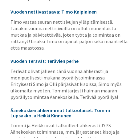
Vuoden nettivastaava: Timo Kaipiainen
Timo vastaa seuran nettisivujen ylläpitämisestä.
Tänäkin vuonna nettisivuilla on ollut monenlaista
mutkaa ja päivitettävää, joten työtä ja toimintaa on
riittänyt! Lisäksi Timo on ajanut paljon sekä maantiellä
että maastossa.
Vuoden Terävät: Terävien perhe
Terävät olivat jälleen tänä vuonna ahkerasti ja
monipuolisesti mukana pyöräilytoiminnassa.
Erityisesti Simo ja Olli pärjäsivät kisoissa, Simo myös
ulkomaita myöten. Tommi järjesti huiman määrän
pyöräilytoimintaa Äänekoskella. Terävää pyöräilyä!
Äänekosken ahkerimmat talkoolaiset: Tommi
Lupsakko ja Heikki Kinnunen
Tommi ja Heikki ovat talkoilleet ahkerasti JYPS
Äänekosken toiminnassa, mm. järjestäneet kisoja ja