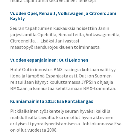
muita tapahtumia sekä vetäneet lenkkejä.
Vuoden Opel, Renault, Volkswagen ja Citroen: Jani
Käyhty
Seuran tapahtumien kuskauksia hoidettiin Janin
järjestämillä Opeleilla, Renaulteilla, Volkswageneilla,
Citroeneilla… Lisäksi Jani vastasi
maastopyöräendurojoukkueen toiminnasta.
Vuoden espanjalainen: Outi Leinonen
Hola! Outin innostus BMX-racingiä kohtaan välittyy
ilona ja lämpönä Espanjasta asti. Outi on Suomen
reissuillaan käynyt kouluttamassa JYPS:in ohjaajia
BMX:ään ja kannustaa kehittämään BMX-toimintaa.
Kunniamaininta 2015: Esa Rantakangas
Pitkäaikainen työskentely seuran hyväksi kaikilla
mahdollisilla tavoilla. Esa on ollut hyvin aktiivinen
erityisesti pyöräilynedistämisessä. Johtokunnassa Esa
on ollut vuodesta 2008.