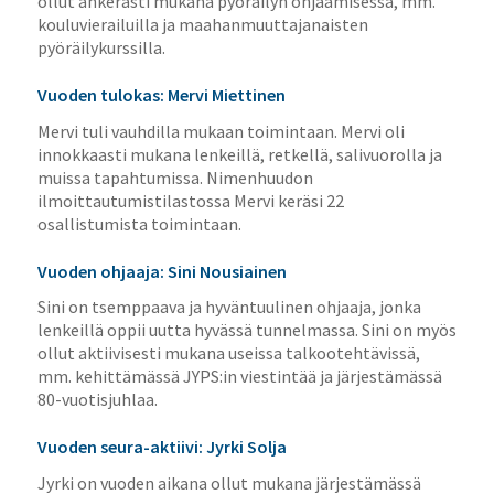
ollut ahkerasti mukana pyöräilyn ohjaamisessa, mm.
kouluvierailuilla ja maahanmuuttajanaisten
pyöräilykurssilla.
Vuoden tulokas: Mervi Miettinen
Mervi tuli vauhdilla mukaan toimintaan. Mervi oli
innokkaasti mukana lenkeillä, retkellä, salivuorolla ja
muissa tapahtumissa. Nimenhuudon
ilmoittautumistilastossa Mervi keräsi 22
osallistumista toimintaan.
Vuoden ohjaaja: Sini Nousiainen
Sini on tsemppaava ja hyväntuulinen ohjaaja, jonka
lenkeillä oppii uutta hyvässä tunnelmassa. Sini on myös
ollut aktiivisesti mukana useissa talkootehtävissä,
mm. kehittämässä JYPS:in viestintää ja järjestämässä
80-vuotisjuhlaa.
Vuoden seura-aktiivi: Jyrki Solja
Jyrki on vuoden aikana ollut mukana järjestämässä