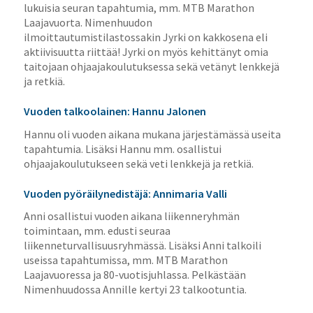
lukuisia seuran tapahtumia, mm. MTB Marathon
Laajavuorta. Nimenhuudon
ilmoittautumistilastossakin Jyrki on kakkosena eli
aktiivisuutta riittää! Jyrki on myös kehittänyt omia
taitojaan ohjaajakoulutuksessa sekä vetänyt lenkkejä
ja retkiä.
Vuoden talkoolainen: Hannu Jalonen
Hannu oli vuoden aikana mukana järjestämässä useita
tapahtumia. Lisäksi Hannu mm. osallistui
ohjaajakoulutukseen sekä veti lenkkejä ja retkiä.
Vuoden pyöräilynedistäjä: Annimaria Valli
Anni osallistui vuoden aikana liikenneryhmän
toimintaan, mm. edusti seuraa
liikenneturvallisuusryhmässä. Lisäksi Anni talkoili
useissa tapahtumissa, mm. MTB Marathon
Laajavuoressa ja 80-vuotisjuhlassa. Pelkästään
Nimenhuudossa Annille kertyi 23 talkootuntia.