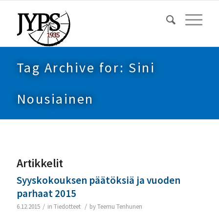
Tag Archive for: Sini
Nousiainen
Artikkelit
Syyskokouksen päätöksiä ja vuoden
parhaat 2015
/
/
6.12.2015
in
Tiedotteet
by
Teemu Tenhunen