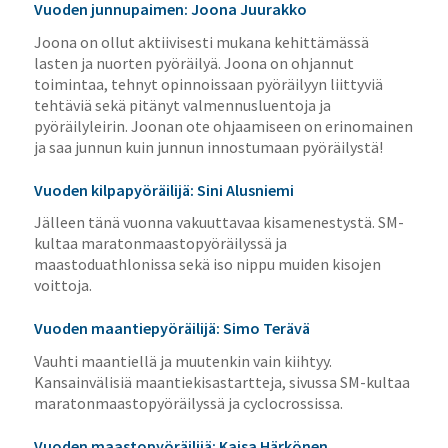
Vuoden junnupaimen: Joona Juurakko
Joona on ollut aktiivisesti mukana kehittämässä
lasten ja nuorten pyöräilyä. Joona on ohjannut
toimintaa, tehnyt opinnoissaan pyöräilyyn liittyviä
tehtäviä sekä pitänyt valmennusluentoja ja
pyöräilyleirin. Joonan ote ohjaamiseen on erinomainen
ja saa junnun kuin junnun innostumaan pyöräilystä!
Vuoden kilpapyöräilijä: Sini Alusniemi
Jälleen tänä vuonna vakuuttavaa kisamenestystä. SM-
kultaa maratonmaastopyöräilyssä ja
maastoduathlonissa sekä iso nippu muiden kisojen
voittoja.
Vuoden maantiepyöräilijä: Simo Terävä
Vauhti maantiellä ja muutenkin vain kiihtyy.
Kansainvälisiä maantiekisastartteja, sivussa SM-kultaa
maratonmaastopyöräilyssä ja cyclocrossissa.
Vuoden maastopyöräilijä: Kaisa Härkönen