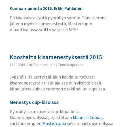
Kunniamaininta 2015: Erkki Pahkinen
Pitkäaikaista työtä pyöräilyn saralla. Tänä vuonna
jälleen myös kisamenestystä, Mastercupin
maantieajossa voitto sarjassa M75!
Koostetta kisamenestyksestä 2015
/
/
19.10.2015
in
Tiedotteet
by
Timo Kaipiainen
Jypsiläisille kertyi tälläkin kaudella rutkasti
kisamenestystä eri alalajeissa niin yksittäisissä
kilpailuissa kuin useamman osakilpailun cupeissa.
Menestys cup-kisoissa
Pyöräilyssä on useita cup-kilpailuita.
Maantiepyöräilyssä järjestetään
Maantie Cupia
ja
varttuneempien
Mastercupia
sekä maastopyöräilyssä