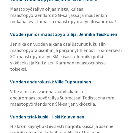
Maastopyöräilyn ohjaamista, kultaa
maastopyöräenduron SM-sarjassa ja muutenkin
mukana levittämässä maastopyöräilyn ilosanomaa!
Vuoden juniorimaastopyöräilijä: Jennika Teiskonen
Jennika on vuoden aikana osallistunut lukuisiin
maastopyöräkisoihin ja pärjännyt hienosti. Esimerkiksi
XC-maastopyöräilyn SM-kisassa Jennika polki
ykköseksi ja Kultaisen Kammen maastocupissa
toiseksi.
Vuoden endurokuski: Ville Tuppurainen
Ville ajoi tänä vuonna vauhdikkainta
enduromaastopyöräilyä Suomessa! Todisteena mm.
maastopyöräenduron SM-sarjan ykköstila.
Vuoden trial-kuski: Hiski Kalavainen
Hiski on käynyt aktiivisesti harjoituksissa ja asenne
harjoitteluun on kohdillaan. Hiski ottaa muut