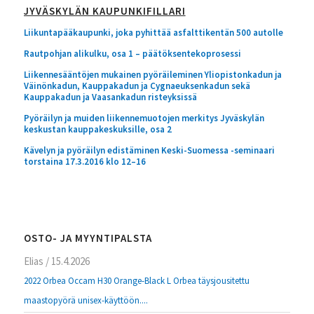
JYVÄSKYLÄN KAUPUNKIFILLARI
Liikuntapääkaupunki, joka pyhittää asfalttikentän 500 autolle
Rautpohjan alikulku, osa 1 – päätöksentekoprosessi
Liikennesääntöjen mukainen pyöräileminen Yliopistonkadun ja
Väinönkadun, Kauppakadun ja Cygnaeuksenkadun sekä
Kauppakadun ja Vaasankadun risteyksissä
Pyöräilyn ja muiden liikennemuotojen merkitys Jyväskylän
keskustan kauppakeskuksille, osa 2
Kävelyn ja pyöräilyn edistäminen Keski-Suomessa -seminaari
torstaina 17.3.2016 klo 12–16
OSTO- JA MYYNTIPALSTA
Elias
/
15.4.2026
2022 Orbea Occam H30 Orange-Black L Orbea täysjousitettu
maastopyörä unisex-käyttöön....