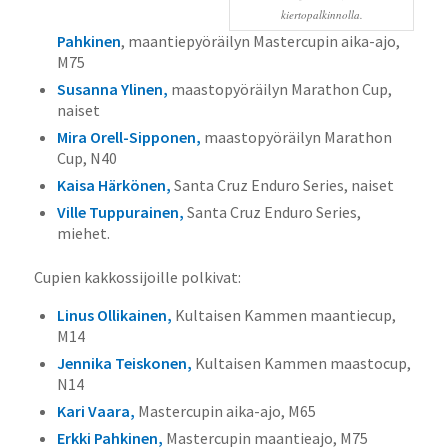
kiertopalkinnolla.
Pahkinen
, maantiepyöräilyn Mastercupin aika-ajo,
M75
Susanna Ylinen,
maastopyöräilyn Marathon Cup,
naiset
Mira Orell-Sipponen,
maastopyöräilyn Marathon
Cup, N40
Kaisa Härkönen,
Santa Cruz Enduro Series, naiset
Ville Tuppurainen,
Santa Cruz Enduro Series,
miehet.
Cupien kakkossijoille polkivat:
Linus Ollikainen,
Kultaisen Kammen maantiecup,
M14
Jennika Teiskonen,
Kultaisen Kammen maastocup,
N14
Kari Vaara,
Mastercupin aika-ajo, M65
Erkki Pahkinen,
Mastercupin maantieajo, M75