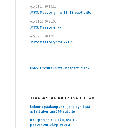
elo 11
17:30
19:15
JYPS: Maastoryhmä 11–13-vuotiaille
elo 11
18:00
21:00
JYPS: Maastolenkki
elo 12
17:30
19:15
JYPS: Maastoryhmä 7–10v
Kaikki ilmoittauduttavat tapahtumat »
JYVÄSKYLÄN KAUPUNKIFILLARI
Liikuntapääkaupunki, joka pyhittää
asfalttikentän 500 autolle
Rautpohjan alikulku, osa 1 –
päätöksentekoprosessi