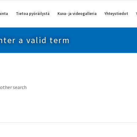
inta
Tietoa pyöräilystä
Kuva- ja videogalleria
Yhteystiedot
nter a valid term
nother search