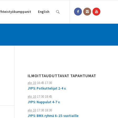
Yhteistyökumppanit
English
ILMOITTAUDUTTAVAT TAPAHTUMAT
elo 10
16:45
17:30
JYPS: Potkuttelijat 2-4 v.
elo 10
17:30
18:45
JYPS: Nappulat 4-7 v.
elo 10
17:30
18:30
JYPS: BMX-ryhmä 6–15-vuotiaille