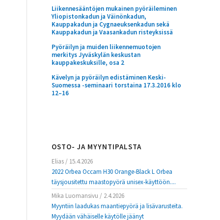
Liikennesääntöjen mukainen pyöräileminen
Yliopistonkadun ja Väinönkadun,
Kauppakadun ja Cygnaeuksenkadun sekä
Kauppakadun ja Vaasankadun risteyksissä
Pyöräilyn ja muiden liikennemuotojen
merkitys Jyväskylän keskustan
kauppakeskuksille, osa 2
Kävelyn ja pyöräilyn edistäminen Keski-
Suomessa -seminaari torstaina 17.3.2016 klo
12–16
OSTO- JA MYYNTIPALSTA
Elias
/
15.4.2026
2022 Orbea Occam H30 Orange-Black L Orbea
täysjousitettu maastopyörä unisex-käyttöön....
Mika Luomansivu
/
2.4.2026
Myyntiin laadukas maantiepyörä ja lisävarusteita.
Myydään vähäiselle käytölle jäänyt