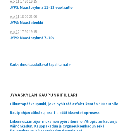
elo 11
17:30
19:15
JYPS: Maastoryhmä 11–13-vuotiaille
elo 11
18:00
21:00
JYPS: Maastolenkki
elo 12
17:30
19:15
JYPS: Maastoryhmä 7–10v
Kaikki ilmoittauduttavat tapahtumat »
JYVÄSKYLÄN KAUPUNKIFILLARI
Liikuntapääkaupunki, joka pyhittää asfalttikentän 500 autolle
Rautpohjan alikulku, osa 1 – päätöksentekoprosessi
Liikennesääntöjen mukainen pyöräileminen Yliopistonkadun ja
Väinönkadun, Kauppakadun ja Cygnaeuksenkadun sekä
Kauppakadun ja Vaasankadun risteyksissä