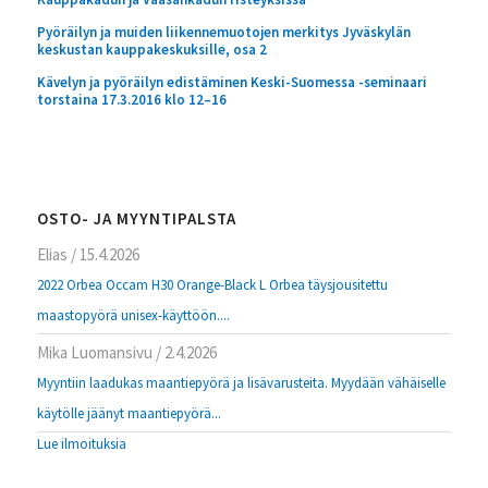
Pyöräilyn ja muiden liikennemuotojen merkitys Jyväskylän
keskustan kauppakeskuksille, osa 2
Kävelyn ja pyöräilyn edistäminen Keski-Suomessa -seminaari
torstaina 17.3.2016 klo 12–16
OSTO- JA MYYNTIPALSTA
Elias
/
15.4.2026
2022 Orbea Occam H30 Orange-Black L Orbea täysjousitettu
maastopyörä unisex-käyttöön....
Mika Luomansivu
/
2.4.2026
Myyntiin laadukas maantiepyörä ja lisävarusteita. Myydään vähäiselle
käytölle jäänyt maantiepyörä...
Lue ilmoituksia