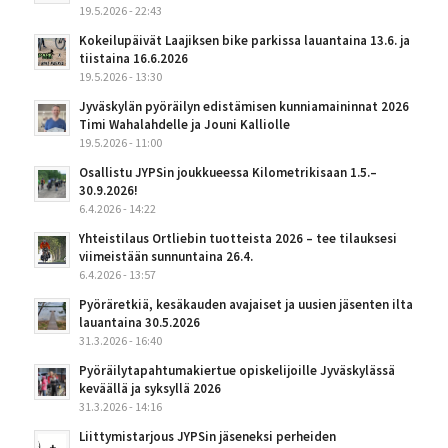
19.5.2026 - 22:43
Kokeilupäivät Laajiksen bike parkissa lauantaina 13.6. ja
tiistaina 16.6.2026
19.5.2026 - 13:30
Jyväskylän pyöräilyn edistämisen kunniamaininnat 2026
Timi Wahalahdelle ja Jouni Kalliolle
19.5.2026 - 11:00
Osallistu JYPSin joukkueessa Kilometrikisaan 1.5.–
30.9.2026!
6.4.2026 - 14:22
Yhteistilaus Ortliebin tuotteista 2026 – tee tilauksesi
viimeistään sunnuntaina 26.4.
6.4.2026 - 13:57
Pyöräretkiä, kesäkauden avajaiset ja uusien jäsenten ilta
lauantaina 30.5.2026
31.3.2026 - 16:40
Pyöräilytapahtumakiertue opiskelijoille Jyväskylässä
keväällä ja syksyllä 2026
31.3.2026 - 14:16
Liittymistarjous JYPSin jäseneksi perheiden