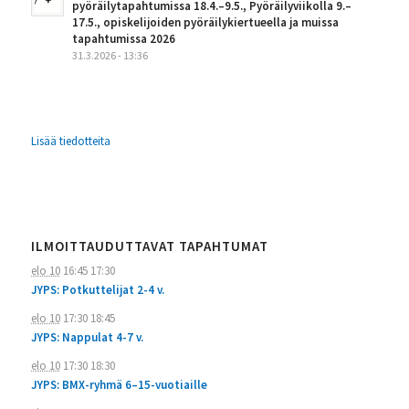
pyöräilytapahtumissa 18.4.–9.5., Pyöräilyviikolla 9.–
17.5., opiskelijoiden pyöräilykiertueella ja muissa
tapahtumissa 2026
31.3.2026 - 13:36
Lisää tiedotteita
ILMOITTAUDUTTAVAT TAPAHTUMAT
elo 10
16:45
17:30
JYPS: Potkuttelijat 2-4 v.
elo 10
17:30
18:45
JYPS: Nappulat 4-7 v.
elo 10
17:30
18:30
JYPS: BMX-ryhmä 6–15-vuotiaille