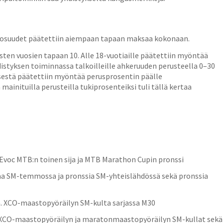
 osuudet päätettiin aiempaan tapaan maksaa kokonaan.
sten vuosien tapaan 10. Alle 18-vuotiaille päätettiin myöntää
distyksen toiminnassa talkoilleille ahkeruuden perusteella 0–30
sestä päätettiin myöntää perusprosentin päälle
ainituilla perusteilla tukiprosenteiksi tuli tällä kertaa
 Evoc MTB:n toinen sija ja MTB Marathon Cupin pronssi
aa SM-temmossa ja pronssia SM-yhteislähdössä sekä pronssia
 XCO-maastopyöräilyn SM-kulta sarjassa M30
. XCO-maastopyöräilyn ja maratonmaastopyöräilyn SM-kullat sekä