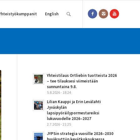
Yhteistyökumppanit
English
Yhteistilaus Ortliebin tuotteista 2026
– tee tilauksesi viimeistään
sunnuntaina 9.8.
5.8.2026 - 18:24
Lilian Kauppi ja Erin Levälahti
Jyväskylän
lapsipyöräilypormestareiksi
lukuvuodelle 2026–2027
2.7.2026 - 21:25
JYPSin strategia vuosille 2026–2030
hyväksyttiin kevätkokouksessa