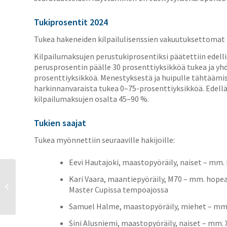
Tukiprosentit 2024
Tukea hakeneiden kilpailulisenssien vakuutuksettomat
Kilpailumaksujen perustukiprosentiksi päätettiin edelli
perusprosentin päälle 30 prosenttiyksikköä tukea ja yh
prosenttiyksikköä. Menestyksestä ja huipulle tähtäämi
harkinnanvaraista tukea 0–75-prosenttiyksikköä. Edellä m
kilpailumaksujen osalta 45–90 %.
Tukien saajat
Tukea myönnettiin seuraaville hakijoille:
Eevi Hautajoki, maastopyöräily, naiset – mm.
Kari Vaara, maantiepyöräily, M70 – mm. hope
Syyskokouksen päätöksiä
Master Cupissa tempoajossa
ja vuoden parhaat 2024
Samuel Halme, maastopyöräily, miehet – mm.
Sini Alusniemi, maastopyöräily, naiset – mm