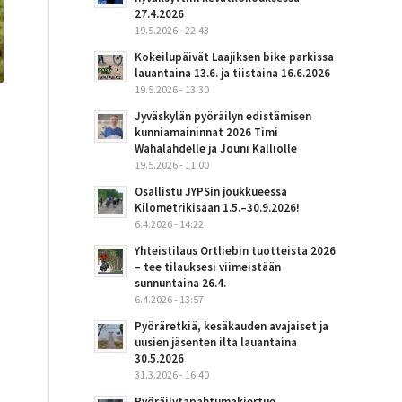
27.4.2026
19.5.2026 - 22:43
Kokeilupäivät Laajiksen bike parkissa
lauantaina 13.6. ja tiistaina 16.6.2026
19.5.2026 - 13:30
Jyväskylän pyöräilyn edistämisen
kunniamaininnat 2026 Timi
Wahalahdelle ja Jouni Kalliolle
19.5.2026 - 11:00
Osallistu JYPSin joukkueessa
Kilometrikisaan 1.5.–30.9.2026!
6.4.2026 - 14:22
Yhteistilaus Ortliebin tuotteista 2026
– tee tilauksesi viimeistään
sunnuntaina 26.4.
6.4.2026 - 13:57
Pyöräretkiä, kesäkauden avajaiset ja
uusien jäsenten ilta lauantaina
30.5.2026
31.3.2026 - 16:40
Pyöräilytapahtumakiertue