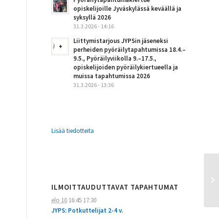
opiskelijoille Jyväskylässä keväällä ja
syksyllä 2026
31.3.2026 - 14:16
Liittymistarjous JYPSin jäseneksi
perheiden pyöräilytapahtumissa 18.4.–
9.5., Pyöräilyviikolla 9.–17.5.,
opiskelijoiden pyöräilykiertueella ja
muissa tapahtumissa 2026
31.3.2026 - 13:36
Lisää tiedotteita
ILMOITTAUDUTTAVAT TAPAHTUMAT
elo 10
16:45
17:30
JYPS: Potkuttelijat 2-4 v.