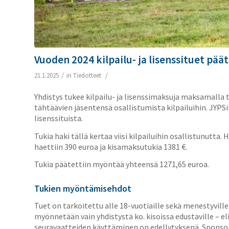
Vuoden 2024 kilpailu- ja lisenssituet pää
/
/
21.1.2025
in
Tiedotteet
Yhdistys tukee kilpailu- ja lisenssimaksuja maksamalla t
tähtäävien jäsentensä osallistumista kilpailuihin. JYPSi
lisenssituista.
Tukia haki tällä kertaa viisi kilpailuihin osallistunutt
haettiin 390 euroa ja kisamaksutukia 1381 €.
Tukia päätettiin myöntää yhteensä 1271,65 euroa.
Tukien myöntämisehdot
Tuet on tarkoitettu alle 18-vuotiaille sekä menestyville
myönnetään vain yhdistystä ko. kisoissa edustaville – el
seuravaatteiden käyttäminen on edellytyksenä. Sponsor