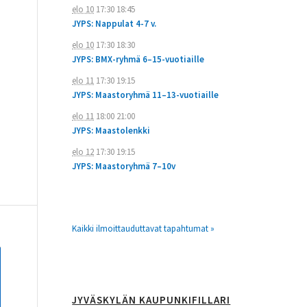
elo 10
17:30
18:45
JYPS: Nappulat 4-7 v.
elo 10
17:30
18:30
JYPS: BMX-ryhmä 6–15-vuotiaille
elo 11
17:30
19:15
JYPS: Maastoryhmä 11–13-vuotiaille
elo 11
18:00
21:00
JYPS: Maastolenkki
elo 12
17:30
19:15
JYPS: Maastoryhmä 7–10v
Kaikki ilmoittauduttavat tapahtumat »
JYVÄSKYLÄN KAUPUNKIFILLARI