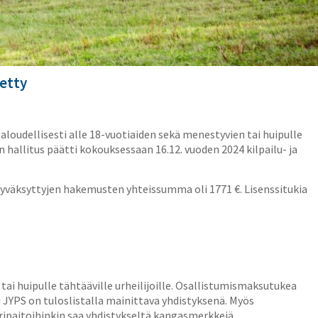
tetty
aloudellisesti alle 18-vuotiaiden sekä menestyvien tai huipulle
n hallitus päätti kokouksessaan 16.12. vuoden 2024 kilpailu- ja
a. Hyväksyttyjen hakemusten yhteissumma oli 1771 €. Lisenssitukia
 tai huipulle tähtääville urheilijoille. Osallistumismaksutukea
i JYPS on tuloslistalla mainittava yhdistyksenä. Myös
ipaitoihinkin saa yhdistykseltä kangasmerkkejä.