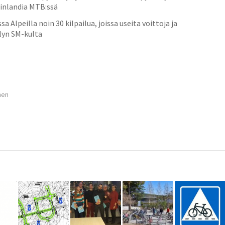
Finlandia MTB:ssä
a Alpeilla noin 30 kilpailua, joissa useita voittoja ja
lyn SM-kulta
inen