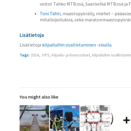
voitot Tahko MTB:ssä, Saariselkä MTB:ssä ja 
Toni Tähti
, maastopyöräily, miehet – pääasiass
mitalisijoituksia, sekä maratonmaastopyöräi
Lisätietoja
Lisätietoja
kilpailuihin osallistuminen -sivulla
.
Tags:
2024
,
JYPS
,
kilpailu- ja lisenssituet
,
kilpailuihin osallistum
You might also like