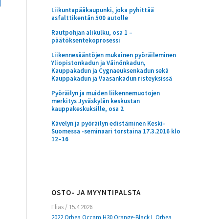
Liikuntapääkaupunki, joka pyhittää
asfalttikentän 500 autolle
Rautpohjan alikulku, osa 1 –
päätöksentekoprosessi
Liikennesääntöjen mukainen pyöräileminen
Yliopistonkadun ja Väinönkadun,
Kauppakadun ja Cygnaeuksenkadun sekä
Kauppakadun ja Vaasankadun risteyksissä
Pyöräilyn ja muiden liikennemuotojen
merkitys Jyväskylän keskustan
kauppakeskuksille, osa 2
Kävelyn ja pyöräilyn edistäminen Keski-
Suomessa -seminaari torstaina 17.3.2016 klo
12–16
OSTO- JA MYYNTIPALSTA
Elias
/
15.4.2026
2022 Orbea Occam H30 Orange-Black L Orbea