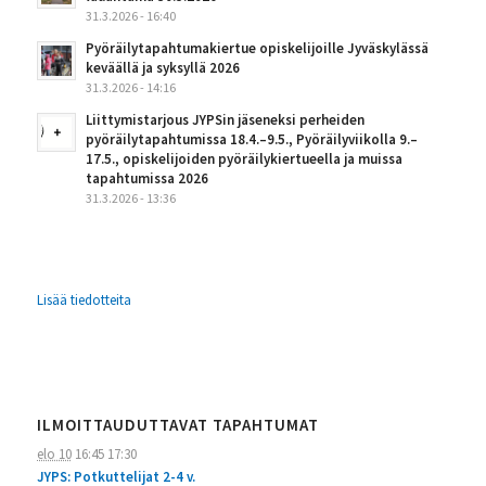
31.3.2026 - 16:40
Pyöräilytapahtumakiertue opiskelijoille Jyväskylässä
keväällä ja syksyllä 2026
31.3.2026 - 14:16
Liittymistarjous JYPSin jäseneksi perheiden
pyöräilytapahtumissa 18.4.–9.5., Pyöräilyviikolla 9.–
17.5., opiskelijoiden pyöräilykiertueella ja muissa
tapahtumissa 2026
31.3.2026 - 13:36
Lisää tiedotteita
ILMOITTAUDUTTAVAT TAPAHTUMAT
elo 10
16:45
17:30
JYPS: Potkuttelijat 2-4 v.