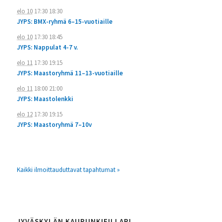
elo 10
17:30
18:30
JYPS: BMX-ryhmä 6–15-vuotiaille
elo 10
17:30
18:45
JYPS: Nappulat 4-7 v.
elo 11
17:30
19:15
JYPS: Maastoryhmä 11–13-vuotiaille
elo 11
18:00
21:00
JYPS: Maastolenkki
elo 12
17:30
19:15
JYPS: Maastoryhmä 7–10v
Kaikki ilmoittauduttavat tapahtumat »
JYVÄSKYLÄN KAUPUNKIFILLARI