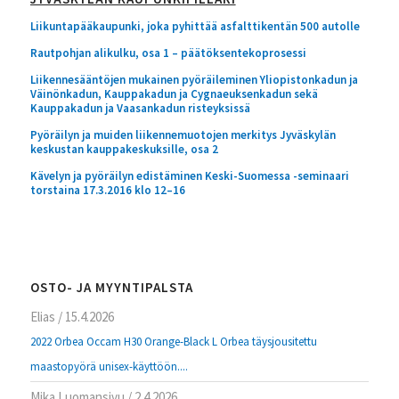
Liikuntapääkaupunki, joka pyhittää asfalttikentän 500 autolle
Rautpohjan alikulku, osa 1 – päätöksentekoprosessi
Liikennesääntöjen mukainen pyöräileminen Yliopistonkadun ja
Väinönkadun, Kauppakadun ja Cygnaeuksenkadun sekä
Kauppakadun ja Vaasankadun risteyksissä
Pyöräilyn ja muiden liikennemuotojen merkitys Jyväskylän
keskustan kauppakeskuksille, osa 2
Kävelyn ja pyöräilyn edistäminen Keski-Suomessa -seminaari
torstaina 17.3.2016 klo 12–16
OSTO- JA MYYNTIPALSTA
Elias
/
15.4.2026
2022 Orbea Occam H30 Orange-Black L Orbea täysjousitettu
maastopyörä unisex-käyttöön....
Mika Luomansivu
/
2.4.2026