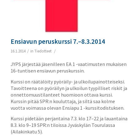
Ensiavun peruskurssi 7.–8.3.2014
/
/
16.1.2014
in
Tiedotteet
JYPS järjestää jäsenilleen EA 1 -vaatimusten mukaisen
16-tuntisen ensiavun peruskurssin.
Kurssi on räätälöity pyöräily- ja ulkoilupainotteiseksi.
Tavoitteena on pyöräilyn ja ulkoilun tyypilliset riskit ja
onnettomuustilanteet huomioon ottava kurssi.
Kurssin pitää SPR:n kouluttaja, ja siltä saa kolme
vuotta voimassa olevan Ensiapu 1 -kurssitodistuksen.
Kurssi pidetään perjantaina 7.3. klo 17–22 ja lauantaina
8.3. klo 9–19 SPR:n tiloissa Jyväskylän Tourulassa
(Ailakinkatu 5).