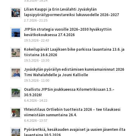
5.8.2026 - 18:24
Lilian Kauppi ja Erin Levälahti Jyväskylän
lapsipyöräilypormestareiksi lukuvuodelle 2026–2027
2.7.2026 - 21:25
JYPSin strategia vuosille 2026–2030 hyväksyttiin
kevätkokouksessa 27.4.2026
19.5.2026 - 22:43
Kokeilupäivät Laajiksen bike parkissa lauantaina 13.6. ja
tiistaina 16.6.2026
19.5.2026 - 13:30
Jyväskylän pyöräilyn edistämisen kunniamaininnat 2026
Timi Wahalahdelle ja Jouni Kalliolle
19.5.2026 - 11:00
Osallistu JYPSin joukkueessa Kilometrikisaan 1.5.–
30.9.2026!
6.4.2026 - 14:22
Yhteistilaus Ortliebin tuotteista 2026 – tee tilauksesi
viimeistään sunnuntaina 26.4.
6.4.2026 - 13:57
Pyöräretkiä, kesäkauden avajaiset ja uusien jäsenten ilta
lauantaina 30.5.2026