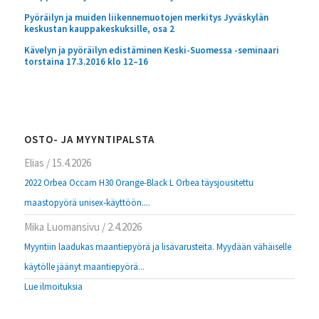
Pyöräilyn ja muiden liikennemuotojen merkitys Jyväskylän
keskustan kauppakeskuksille, osa 2
Kävelyn ja pyöräilyn edistäminen Keski-Suomessa -seminaari
torstaina 17.3.2016 klo 12–16
OSTO- JA MYYNTIPALSTA
Elias
/
15.4.2026
2022 Orbea Occam H30 Orange-Black L Orbea täysjousitettu
maastopyörä unisex-käyttöön....
Mika Luomansivu
/
2.4.2026
Myyntiin laadukas maantiepyörä ja lisävarusteita. Myydään vähäiselle
käytölle jäänyt maantiepyörä...
Lue ilmoituksia