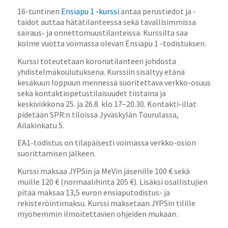
16-tuntinen
Ensiapu 1 -kurssi
antaa perustiedot ja -
taidot auttaa hätätilanteessa sekä tavallisimmissa
sairaus- ja onnettomuustilanteissa. Kurssilta saa
kolme vuotta voimassa olevan Ensiapu 1 -todistuksen.
Kurssi toteutetaan koronatilanteen johdosta
yhdistelmäkoulutuksena. Kurssiin sisältyy etänä
kesäkuun loppuun mennessä suoritettava verkko-osuus
sekä kontaktiopetustilaisuudet tiistaina ja
keskiviikkona 25. ja 26.8. klo 17–20.30. Kontakti-illat
pidetään SPR:n tiloissa Jyväskylän Tourulassa,
Ailakinkatu 5.
EA1-todistus on tilapäisesti voimassa verkko-osion
suorittamisen jälkeen.
Kurssi maksaa JYPSin ja MeVin jäsenille 100 € sekä
muille 120 € (normaalihinta 205 €). Lisäksi osallistujien
pitää maksaa 13,5 euron ensiaputodistus- ja
rekisteröintimaksu. Kurssi maksetaan JYPSin tilille
myöhemmin ilmoitettavien ohjeiden mukaan.