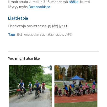
Ilmoittaudu kurssille 31.5. mennessä
täällä
! Kurssi
löytyy myös
Facebookista
.
Lisätietoja
Lisätietoja tarvittaessa: pj (ät) jyps.fi.
Tags:
EA1
,
ensiapukurssi
,
hätäensiapu
,
JYPS
You might also like