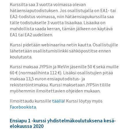
Kurssilta saa 3 vuotta voimassa olevan
hätäensiaputodistuksen. Jos osallistujalla on EA1- tai
EA2-todistus voimassa, niin hätäensiapukurssilla saa
tälle todistukselle 3 vuotta lisäaikaa. Lisäaika on
mahdollista saada kerran, tämän jälkeen on käytävä
EA1 tai EA2 uudelleen.
Kurssi pidetään webinaarina netin kautta. Osallistujille
lähetetään osallistumislinkki sähköpostitse ennen
koulutusta.
Kurssi maksaa JYPSin ja MeVin jäsenille 50 € sekä muille
60 € (normaalihinta 112 €). Lisäksi osallistujien pitää
maksaa 13,5 euron ensiaputodistus- ja
rekisteröintimaksu. Kurssi maksetaan JYPSin tilille
myöhemmin ilmoitettavien ohjeiden mukaan.
Ilmoittaudu kurssille
täällä
! Kurssi löytyy myös
Facebookista
.
Ensiapu 1 -kurssi yhdistelmäkoulutuksena kesä-
elokuussa 2020