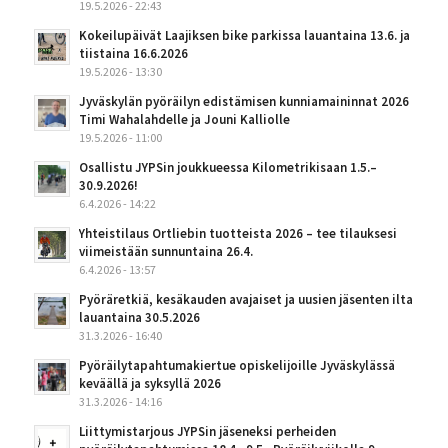
19.5.2026 - 22:43
Kokeilupäivät Laajiksen bike parkissa lauantaina 13.6. ja
tiistaina 16.6.2026
19.5.2026 - 13:30
Jyväskylän pyöräilyn edistämisen kunniamaininnat 2026
Timi Wahalahdelle ja Jouni Kalliolle
19.5.2026 - 11:00
Osallistu JYPSin joukkueessa Kilometrikisaan 1.5.–
30.9.2026!
6.4.2026 - 14:22
Yhteistilaus Ortliebin tuotteista 2026 – tee tilauksesi
viimeistään sunnuntaina 26.4.
6.4.2026 - 13:57
Pyöräretkiä, kesäkauden avajaiset ja uusien jäsenten ilta
lauantaina 30.5.2026
31.3.2026 - 16:40
Pyöräilytapahtumakiertue opiskelijoille Jyväskylässä
keväällä ja syksyllä 2026
31.3.2026 - 14:16
Liittymistarjous JYPSin jäseneksi perheiden