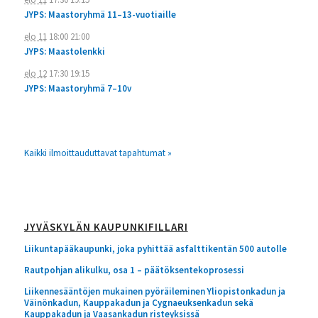
JYPS: Maastoryhmä 11–13-vuotiaille
elo 11
18:00
21:00
JYPS: Maastolenkki
elo 12
17:30
19:15
JYPS: Maastoryhmä 7–10v
Kaikki ilmoittauduttavat tapahtumat »
JYVÄSKYLÄN KAUPUNKIFILLARI
Liikuntapääkaupunki, joka pyhittää asfalttikentän 500 autolle
Rautpohjan alikulku, osa 1 – päätöksentekoprosessi
Liikennesääntöjen mukainen pyöräileminen Yliopistonkadun ja
Väinönkadun, Kauppakadun ja Cygnaeuksenkadun sekä
Kauppakadun ja Vaasankadun risteyksissä