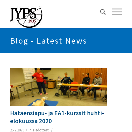
Blog - Latest News
Hätäensiapu- ja EA1-kurssit huhti-
elokuussa 2020
/
/
25.2.2020
in
Tiedotteet