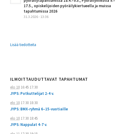
pyöräilytapahtumissa 18.4.–9.5., Pyöräilyviikolla 9.–
17.5., opiskelijoiden pyöräilykiertueella ja muissa
tapahtumissa 2026
31.3.2026 - 13:36
Lisää tiedotteita
ILMOITTAUDUTTAVAT TAPAHTUMAT
elo 10
16:45
17:30
JYPS: Potkuttelijat 2-4 v.
elo 10
17:30
18:30
JYPS: BMX-ryhmä 6–15-vuotiaille
elo 10
17:30
18:45
JYPS: Nappulat 4-7 v.
elo 11
17:30
19:15