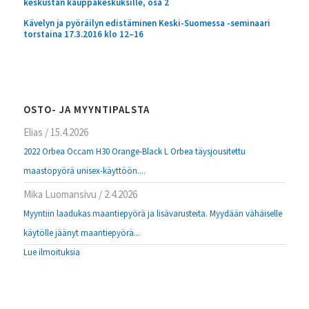
keskustan kauppakeskuksille, osa 2
Kävelyn ja pyöräilyn edistäminen Keski-Suomessa -seminaari
torstaina 17.3.2016 klo 12–16
OSTO- JA MYYNTIPALSTA
Elias
/
15.4.2026
2022 Orbea Occam H30 Orange-Black L Orbea täysjousitettu
maastopyörä unisex-käyttöön....
Mika Luomansivu
/
2.4.2026
Myyntiin laadukas maantiepyörä ja lisävarusteita. Myydään vähäiselle
käytölle jäänyt maantiepyörä...
Lue ilmoituksia