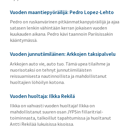
Vuoden maantiepyöräilijä: Pedro Lopez-Lehto
Pedro on ruskanvärinen pitkänmatkanpyöräilijä ja ajaa
satasen lenkin vähintään kerran jokaisen vuoden
kuukauden aikana. Pedro kävi taannoin Pariisissakin
kääntymässä.
Vuoden junnutiimiläinen: Arkkojen taksipalvelu
Arkkojen auto vie, auto tuo. Tämä upea tilaihme ja
nuorisotaksi on tehnyt junnutiimiläisten
reissuamisesta nautinnollista ja mahdollistanut
huoltajien löhöilyn kotona.
Vuoden huoltaja: Ilkka Rekilä
Ilkka on vahvasti vuoden huoltaja! Ilkka on
mahdollistanut suuren osan JYPSin fillaritrial-
toiminnasta, talkoillut tapahtumissa ja huoltanut
Antti Rekilää lukuisissa kisoissa.