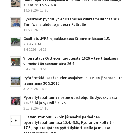
tiistaina 16.6.2026
19.5.2026 - 13:30
Jyväskylän pyöräilyn edistämisen kunniamaininnat 2026
Timi Wahalahdelle ja Jouni Kalliolle
19.5.2026 - 11:00
Osallistu JYPSin joukkueessa Kilometrikisaan 1.5.–
30.9.2026!
6.4.2026 - 14:22
Yhteistilaus Ortliebin tuotteista 2026 – tee tilauksesi
viimeistään sunnuntaina 26.4.
6.4.2026 - 13:57
Pyöräretkiä, kesäkauden avajaiset ja uusien jäsenten ilta
lauantaina 30.5.2026
31.3.2026 - 16:40
Pyöräilytapahtumakiertue opiskelijoille Jyväskylässä
keväällä ja syksyllä 2026
31.3.2026 - 14:16
Liittymistarjous JYPSin jäseneksi perheiden
pyöräilytapahtumissa 18.4.–9.5., Pyöräilyviikolla 9.–
17.5., opiskelijoiden pyöräilykiertueella ja muissa