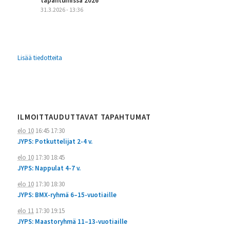
tapahtumissa 2026
31.3.2026 - 13:36
Lisää tiedotteita
ILMOITTAUDUTTAVAT TAPAHTUMAT
elo 10
16:45
17:30
JYPS: Potkuttelijat 2-4 v.
elo 10
17:30
18:45
JYPS: Nappulat 4-7 v.
elo 10
17:30
18:30
JYPS: BMX-ryhmä 6–15-vuotiaille
elo 11
17:30
19:15
JYPS: Maastoryhmä 11–13-vuotiaille