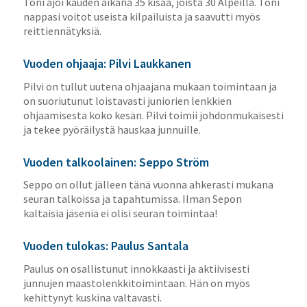
Toni ajoi kauden aikana 35 kisaa, joista 30 Alpeilla. Toni
nappasi voitot useista kilpailuista ja saavutti myös
reittiennätyksiä.
Vuoden ohjaaja: Pilvi Laukkanen
Pilvi on tullut uutena ohjaajana mukaan toimintaan ja
on suoriutunut loistavasti juniorien lenkkien
ohjaamisesta koko kesän. Pilvi toimii johdonmukaisesti
ja tekee pyöräilystä hauskaa junnuille.
Vuoden talkoolainen: Seppo Ström
Seppo on ollut jälleen tänä vuonna ahkerasti mukana
seuran talkoissa ja tapahtumissa. Ilman Sepon
kaltaisia jäseniä ei olisi seuran toimintaa!
Vuoden tulokas: Paulus Santala
Paulus on osallistunut innokkaasti ja aktiivisesti
junnujen maastolenkkitoimintaan. Hän on myös
kehittynyt kuskina valtavasti.