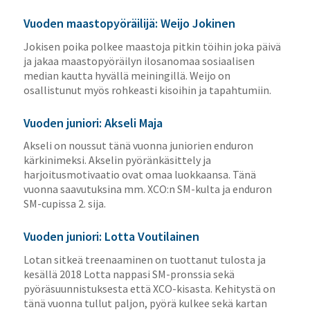
Vuoden maastopyöräilijä: Weijo Jokinen
Jokisen poika polkee maastoja pitkin töihin joka päivä
ja jakaa maastopyöräilyn ilosanomaa sosiaalisen
median kautta hyvällä meiningillä. Weijo on
osallistunut myös rohkeasti kisoihin ja tapahtumiin.
Vuoden juniori: Akseli Maja
Akseli on noussut tänä vuonna juniorien enduron
kärkinimeksi. Akselin pyöränkäsittely ja
harjoitusmotivaatio ovat omaa luokkaansa. Tänä
vuonna saavutuksina mm. XCO:n SM-kulta ja enduron
SM-cupissa 2. sija.
Vuoden juniori: Lotta Voutilainen
Lotan sitkeä treenaaminen on tuottanut tulosta ja
kesällä 2018 Lotta nappasi SM-pronssia sekä
pyöräsuunnistuksesta että XCO-kisasta. Kehitystä on
tänä vuonna tullut paljon, pyörä kulkee sekä kartan