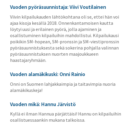
Vuoden pyöräsuunnistaja: Viivi Voutilainen
Viivin kilpailukauden lähtökohtana oli se, ettei hän voi
ajaa kisoja kesällä 2018. Onnenkantamoisen kautta
löytyi uusi ja erilainen pyörä, jolla ajaminen ja
osallistuminen kilpailuihin mahdollistui. Kilpailukausi
poikikin SM-hopean, SM-pronssin ja SM-viestipronssin
pyöräsuunnistuksesta sekä sokerina pohjalla valinnan
pyöräsuunnistuksen nuorten maajoukkueen
haastajaryhmään.
Vuoden alamäkikuski: Onni Rainio
Onni on Suomen lahjakkaimpia ja taitavimpia nuoria
alamäkikuskeja!
Vuoden mikä: Hannu Järvistö
Kyllä ei ilman Hannua pärjättäisi! Hannu on kilpailuihin
osallistuessaankin mukana talkoissa.