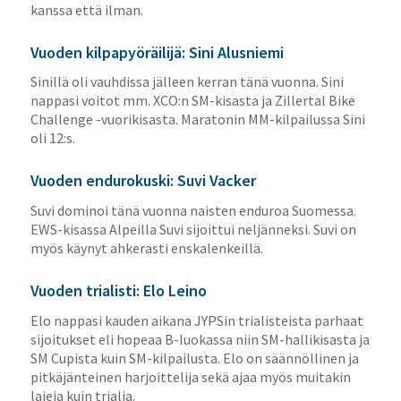
kanssa että ilman.
Vuoden kilpapyöräilijä: Sini Alusniemi
Sinillä oli vauhdissa jälleen kerran tänä vuonna. Sini
nappasi voitot mm. XCO:n SM-kisasta ja Zillertal Bike
Challenge -vuorikisasta. Maratonin MM-kilpailussa Sini
oli 12:s.
Vuoden endurokuski: Suvi Vacker
Suvi dominoi tänä vuonna naisten enduroa Suomessa.
EWS-kisassa Alpeilla Suvi sijoittui neljänneksi. Suvi on
myös käynyt ahkerasti enskalenkeillä.
Vuoden trialisti: Elo Leino
Elo nappasi kauden aikana JYPSin trialisteista parhaat
sijoitukset eli hopeaa B-luokassa niin SM-hallikisasta ja
SM Cupista kuin SM-kilpailusta. Elo on säännöllinen ja
pitkäjänteinen harjoittelija sekä ajaa myös muitakin
lajeja kuin trialia.