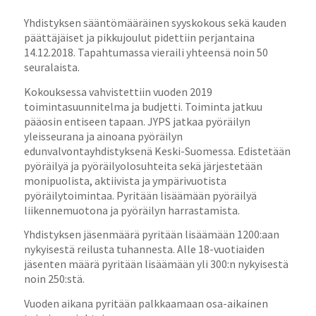
Yhdistyksen sääntömääräinen syyskokous sekä kauden
päättäjäiset ja pikkujoulut pidettiin perjantaina
14.12.2018. Tapahtumassa vieraili yhteensä noin 50
seuralaista.
Kokouksessa vahvistettiin vuoden 2019
toimintasuunnitelma ja budjetti. Toiminta jatkuu
pääosin entiseen tapaan. JYPS jatkaa pyöräilyn
yleisseurana ja ainoana pyöräilyn
edunvalvontayhdistyksenä Keski-Suomessa. Edistetään
pyöräilyä ja pyöräilyolosuhteita sekä järjestetään
monipuolista, aktiivista ja ympärivuotista
pyöräilytoimintaa. Pyritään lisäämään pyöräilyä
liikennemuotona ja pyöräilyn harrastamista.
Yhdistyksen jäsenmäärä pyritään lisäämään 1200:aan
nykyisestä reilusta tuhannesta. Alle 18-vuotiaiden
jäsenten määrä pyritään lisäämään yli 300:n nykyisestä
noin 250:stä.
Vuoden aikana pyritään palkkaamaan osa-aikainen