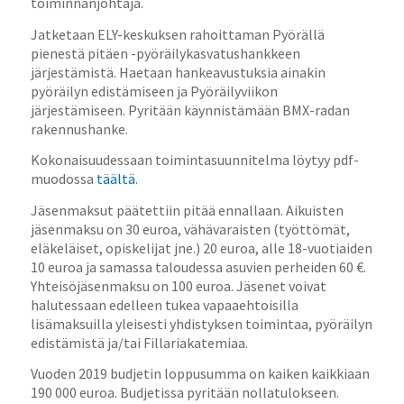
toiminnanjohtaja.
Jatketaan ELY-keskuksen rahoittaman Pyörällä
pienestä pitäen -pyöräilykasvatushankkeen
järjestämistä. Haetaan hankeavustuksia ainakin
pyöräilyn edistämiseen ja Pyöräilyviikon
järjestämiseen. Pyritään käynnistämään BMX-radan
rakennushanke.
Kokonaisuudessaan toimintasuunnitelma löytyy pdf-
muodossa
täältä
.
Jäsenmaksut päätettiin pitää ennallaan. Aikuisten
jäsenmaksu on 30 euroa, vähävaraisten (työttömät,
eläkeläiset, opiskelijat jne.) 20 euroa, alle 18-vuotiaiden
10 euroa ja samassa taloudessa asuvien perheiden 60 €.
Yhteisöjäsenmaksu on 100 euroa. Jäsenet voivat
halutessaan edelleen tukea vapaaehtoisilla
lisämaksuilla yleisesti yhdistyksen toimintaa, pyöräilyn
edistämistä ja/tai Fillariakatemiaa.
Vuoden 2019 budjetin loppusumma on kaiken kaikkiaan
190 000 euroa. Budjetissa pyritään nollatulokseen.