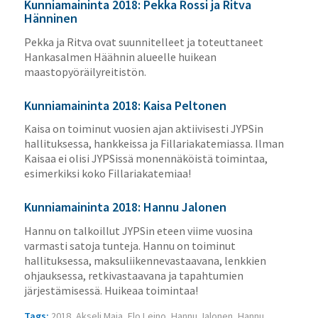
Kunniamaininta 2018: Pekka Rossi ja Ritva
Hänninen
Pekka ja Ritva ovat suunnitelleet ja toteuttaneet
Hankasalmen Häähnin alueelle huikean
maastopyöräilyreitistön.
Kunniamaininta 2018: Kaisa Peltonen
Kaisa on toiminut vuosien ajan aktiivisesti JYPSin
hallituksessa, hankkeissa ja Fillariakatemiassa. Ilman
Kaisaa ei olisi JYPSissä monennäköistä toimintaa,
esimerkiksi koko Fillariakatemiaa!
Kunniamaininta 2018: Hannu Jalonen
Hannu on talkoillut JYPSin eteen viime vuosina
varmasti satoja tunteja. Hannu on toiminut
hallituksessa, maksuliikennevastaavana, lenkkien
ohjauksessa, retkivastaavana ja tapahtumien
järjestämisessä. Huikeaa toimintaa!
Tags:
2018
,
Akseli Maja
,
Elo Leino
,
Hannu Jalonen
,
Hannu