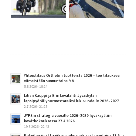
Yhteistilaus Ortliebin tuotteista 2026 – tee tilauksesi
viimeistään sunnuntaina 9.8.
5.8.2026 - 18:24
Lilian Kauppi ja Erin Levälahti Jyväskylän
lapsipyöräilypormestareiksi lukuvuodelle 2026–2027
2.7.2026 - 21:25
JYPSin strategia vuosille 2026–2030 hyväksyttiin
kevätkokouksessa 27.4.2026
19.5.2026 - 22:43
Kokeilupäivät Laajiksen bike parkissa lauantaina 13.6. ja