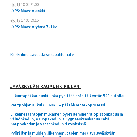
elo 11
18:00
21:00
JYPS: Maastolenkki
elo 12
17:30
19:15
JYPS: Maastoryhmä 7–10v
Kaikki ilmoittauduttavat tapahtumat »
JYVÄSKYLÄN KAUPUNKIFILLARI
Liikuntapääkaupunki, joka pyhittää asfalttikentän 500 autolle
Rautpohjan alikulku, osa 1 – päätöksentekoprosessi
Liikennesääntöjen mukainen pyöräileminen Yliopistonkadun ja
Väinönkadun, Kauppakadun ja Cygnaeuksenkadun sekä
Kauppakadun ja Vaasankadun risteyksissä
Pyöräilyn ja muiden liikennemuotojen merkitys Jyväskylän