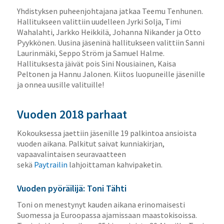
Yhdistyksen puheenjohtajana jatkaa Teemu Tenhunen.
Hallitukseen valittiin uudelleen Jyrki Solja, Timi
Wahalahti, Jarkko Heikkilä, Johanna Nikander ja Otto
Pyykkönen. Uusina jäseninä hallitukseen valittiin Sanni
Laurinmäki, Seppo Ström ja Samuel Halme.
Hallituksesta jäivät pois Sini Nousiainen, Kaisa
Peltonen ja Hannu Jalonen. Kiitos luopuneille jäsenille
ja onnea uusille valituille!
Vuoden 2018 parhaat
Kokouksessa jaettiin jäsenille 19 palkintoa ansioista
vuoden aikana. Palkitut saivat kunniakirjan,
vapaavalintaisen seuravaatteen
sekä
Paytrailin
lahjoittaman kahvipaketin.
Vuoden pyöräilijä: Toni Tähti
Toni on menestynyt kauden aikana erinomaisesti
Suomessa ja Euroopassa ajamissaan maastokisoissa.