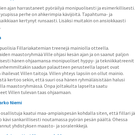
ien ajan harrastaneet pyöräilyä monipuolisesti ja esimerkillisesti.
lycupissa perhe on ahkerimpia kävijöitä. Tapahtuma- ja
kaikkiaan kertynyt runsaasti. Lisäksi muitakin on ansiokkaasti
.
a
ipuolisia Fillariakatemian treenejä mainiolla otteella.
aiden maastoryhmää Ville ohjasi kesän ajan ja on saanut paljon
yisesti hänen ohjaamansa monipuoliset hyppy- ja tekniikkatreenit
Vanhemmiltakin saadun palautteen perusteella lapset ovat
ihailevat Villen taitoja. Villen yhteys lapsiin on ollut mainio.
tä kertoo sekin, että suuri osa hänen ryhmäläisistään halusi
ella maastoryhmässä. Onpa joltakulta lapselta saatu
leet Villen tulevan taas ohjaamaan.
arko Niemi
osallistuja kaatui maa-ampiaispesän kohdalla siten, että fillari jä
o kävi sankarillisesti noutamassa pyörän pesän päältä. Ohessa
nnut yhdistyksen maasto- ja soralenkkejä.