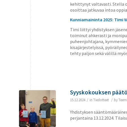
kehittynyt valtavasti. Stella o
osoittaa jatkuvaa intoa oppia
Kunniamaininta 2025: Timi 
Timi liittyi yhdistyksen jäs
toiminut ahkerasti ja monipu
puheenjohtajana, kymmenien 
kisajärjestelyissä, pyöräily
tehty paljon sekä välillä myö
Syyskokouksen päätök
/
/
15.12.2024
in
Tiedotteet
by
Teem
Yhdistyksen sääntömääräinen 
perjantaina 13.12.2024. Tilais