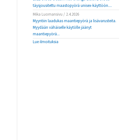
täysjousitettu maastopyörä unisex-käyttöön....
Mika Luomansivu
/
2.4.2026
Myyntiin laadukas maantiepyörä ja lisävarusteita.
Myydään vähäiselle käytölle jäänyt
maantiepyörä...
Lue ilmoituksia