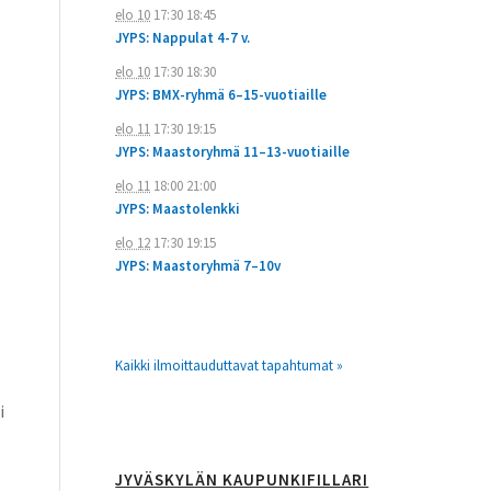
elo 10
17:30
18:45
JYPS: Nappulat 4-7 v.
elo 10
17:30
18:30
JYPS: BMX-ryhmä 6–15-vuotiaille
elo 11
17:30
19:15
JYPS: Maastoryhmä 11–13-vuotiaille
elo 11
18:00
21:00
JYPS: Maastolenkki
elo 12
17:30
19:15
JYPS: Maastoryhmä 7–10v
Kaikki ilmoittauduttavat tapahtumat »
i
JYVÄSKYLÄN KAUPUNKIFILLARI