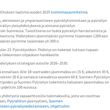
llituksen laatima vuoden 2025
toimintasuunnitelma
.
, aktiiviseen ja ympärivuotiseen pyöräilytoimintaan ja pyöräilyn
räilyn yleisyhdistyksenä ja ainoana pyöräilyn
ki-Suomessa. Tavoitteena on lisätä pyöräilyn harrastamista ja
emuotona. Yhdistyksen jäsenmäärän pyrimme lisäämään 1200:aan.
määrän pyrimme lisäämään yli 300:n.
län 23. Pyöräilyviikon. Yhdistys on hakenut tuttuun tapaan
a liikkumisen ohjauksen hankkeelle.
istyksen strategian vuosille 2026–2030.
ennallaan. Alle 18-vuotiaiden jäsenmaksu on 15 €, aikuisten 30 €,
sten 20 € ja samassa taloudessa asuvien 60 €. Suomen Pyöräilyn
haltijoiden ja Suomen Pyöräilyn tukemista haluavien jäsenmaksu on
pidettiin 100 eurossa.
 yhdistystä vapaaehtoisilla tukimaksuilla, joita voi osoittaa
taan,
Pyöräliiton
jäsenyyteen,
Suomen
liseen pyöräilynedistämiseen
,
ohjattuihin