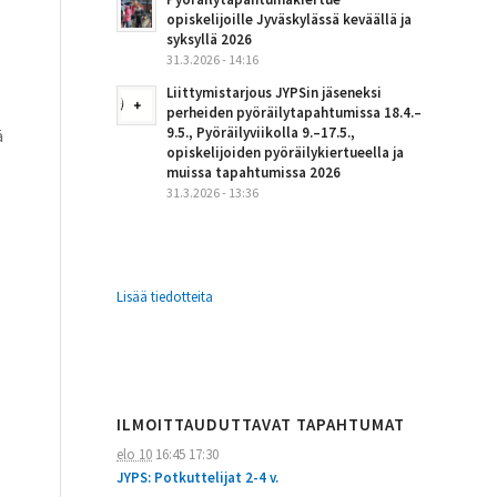
opiskelijoille Jyväskylässä keväällä ja
syksyllä 2026
31.3.2026 - 14:16
Liittymistarjous JYPSin jäseneksi
perheiden pyöräilytapahtumissa 18.4.–
9.5., Pyöräilyviikolla 9.–17.5.,
ä
opiskelijoiden pyöräilykiertueella ja
muissa tapahtumissa 2026
31.3.2026 - 13:36
Lisää tiedotteita
ILMOITTAUDUTTAVAT TAPAHTUMAT
elo 10
16:45
17:30
JYPS: Potkuttelijat 2-4 v.