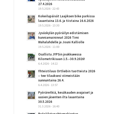
27.4.2026
19.5.2026 - 22:43
Kokeilupäivät Laajiksen bike parkissa
lauantaina 13.6. ja tiistaina 16.6.2026
19.5.2026 - 13:30
Jyväskylän pyöräilyn edistämisen
kunniamaininnat 2026 Timi
Wahalahdelle ja Jouni Kalliolle
19.5.2026 - 11:00
Osallistu JYPSin joukkueessa
Kilometrikisaan 1.5.–30.9.2026!
6.4.2026 - 14:22
Yhteistilaus Ortliebin tuotteista 2026
– tee tilauksesi viimeistään
sunnuntaina 26.4.
6.4.2026 - 13:57
Pyöräretkiä, kesäkauden avajaiset ja
uusien jäsenten ilta lauantaina
30.5.2026
31.3.2026 - 16:40
Pyöräilytapahtumakiertue