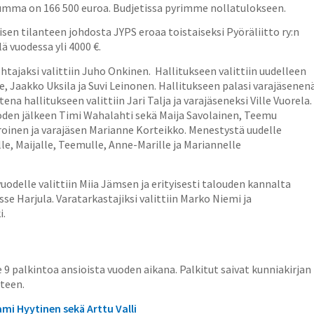
usumma on
166 500
euroa. Budjetissa pyrimme nollatulokseen.
isen tilanteen johdosta JYPS eroaa toistaiseksi Pyöräliitto ry:n
 vuodessa yli 4000 €.
tajaksi valittiin Juho Onkinen. Hallitukseen valittiin uudelleen
le, Jaakko Uksila ja Suvi Leinonen. Hallitukseen palasi varajäsenen
na hallitukseen valittiin Jari Talja ja varajäseneksi Ville Vuorela.
uoden jälkeen Timi Wahalahti sekä Maija Savolainen, Teemu
oinen ja varajäsen Marianne Korteikko. Menestystä uudelle
lle, Maijalle, Teemulle, Anne-Marille ja Mariannelle
uodelle valittiin Miia Jämsen ja erityisesti talouden kannalta
asse Harjula. Varatarkastajiksi valittiin Marko Niemi ja
i.
e 9 palkintoa ansioista vuoden aikana. Palkitut saivat kunniakirjan
tteen.
ami Hyytinen sekä Arttu Valli