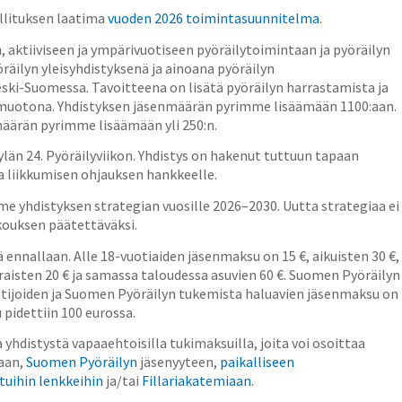
llituksen laatima
vuoden 2026 toimintasuunnitelma
.
, aktiiviseen ja ympärivuotiseen pyöräilytoimintaan ja pyöräilyn
räilyn yleisyhdistyksenä ja ainoana pyöräilyn
ki-Suomessa. Tavoitteena on lisätä pyöräilyn harrastamista ja
emuotona. Yhdistyksen jäsenmäärän pyrimme lisäämään 1100:aan.
määrän pyrimme lisäämään yli 250:n.
län 24. Pyöräilyviikon. Yhdistys on hakenut tuttuun tapaan
a liikkumisen ohjauksen hankkeelle.
yhdistyksen strategian vuosille 2026–2030. Uutta strategiaa ei
kouksen päätettäväksi.
ennallaan. Alle 18-vuotiaiden jäsenmaksu on 15 €, aikuisten 30 €,
sten 20 € ja samassa taloudessa asuvien 60 €. Suomen Pyöräilyn
haltijoiden ja Suomen Pyöräilyn tukemista haluavien jäsenmaksu on
pidettiin 100 eurossa.
 yhdistystä vapaaehtoisilla tukimaksuilla, joita voi osoittaa
taan,
Suomen Pyöräilyn
jäsenyyteen,
paikalliseen
tuihin lenkkeihin
ja/tai
Fillariakatemiaan
.