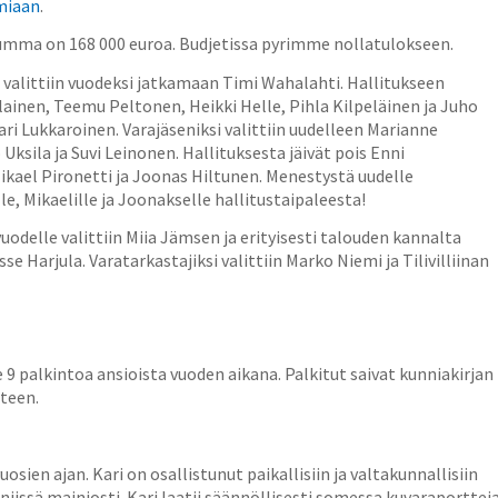
emiaan
.
usumma on
168 000
euroa. Budjetissa pyrimme nollatulokseen.
valittiin vuodeksi jatkamaan Timi Wahalahti. Hallitukseen
olainen, Teemu Peltonen, Heikki Helle, Pihla Kilpeläinen ja Juho
i Lukkaroinen. Varajäseniksi valittiin uudelleen Marianne
Uksila ja Suvi Leinonen. Hallituksesta jäivät pois Enni
ikael Pironetti ja Joonas Hiltunen. Menestystä uudelle
lle, Mikaelille ja Joonakselle hallitustaipaleesta!
uodelle valittiin Miia Jämsen ja erityisesti talouden kannalta
sse Harjula. Varatarkastajiksi valittiin Marko Niemi ja Tilivilliinan
e 9 palkintoa ansioista vuoden aikana. Palkitut saivat kunniakirjan
tteen.
a
uosien ajan. Kari on osallistunut paikallisiin ja valtakunnallisiin
niissä mainiosti. Kari laatii säännöllisesti somessa kuvaraporttej