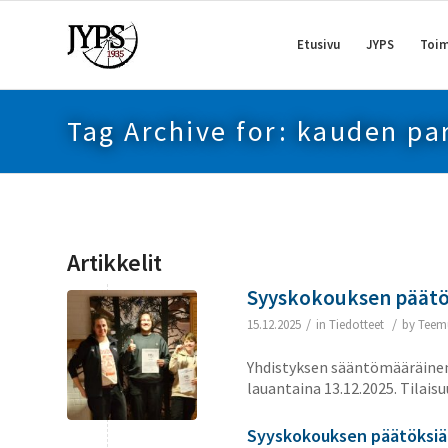
Etusivu
JYPS
Toim
Tag Archive for: kauden pa
Artikkelit
Syyskokouksen päätök
/
/
15.12.2025
in
Tiedotteet
by
Teem
Yhdistyksen sääntömääräinen 
lauantaina 13.12.2025. Tilaisu
Syyskokouksen päätöksiä