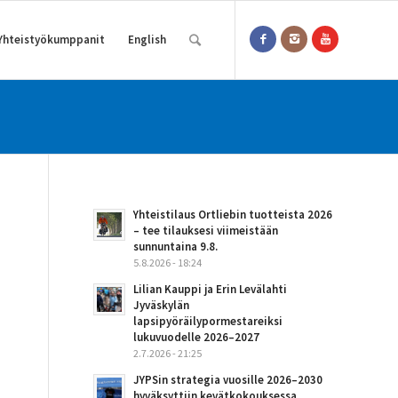
Yhteistyökumppanit
English
Yhteistilaus Ortliebin tuotteista 2026
– tee tilauksesi viimeistään
sunnuntaina 9.8.
5.8.2026 - 18:24
Lilian Kauppi ja Erin Levälahti
Jyväskylän
lapsipyöräilypormestareiksi
lukuvuodelle 2026–2027
2.7.2026 - 21:25
JYPSin strategia vuosille 2026–2030
hyväksyttiin kevätkokouksessa