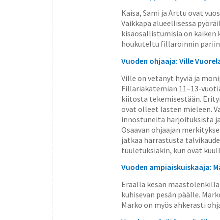
Kaisa, Sami ja Arttu ovat vuos
Vaikkapa alueellisessa pyöräi
kisaosallistumisia on kaiken 
houkuteltu fillaroinnin pariin
Vuoden ohjaaja: Ville Vuorel
Ville on vetänyt hyviä ja mon
Fillariakatemian 11–13-vuoti
kiitosta tekemisestään. Erit
ovat olleet lasten mieleen. 
innostuneita harjoituksista ja 
Osaavan ohjaajan merkitykses
jatkaa harrastusta talvikaud
tuuletuksiakin, kun ovat kuul
Vuoden ampiaiskuiskaaja: M
Eräällä kesän maastolenkillä 
kuhisevan pesän päälle. Mark
Marko on myös ahkerasti ohja