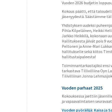
Vuoden 2026 budjetin lopp
Kokous päätti, että taloudell
jäsenyydestä. Säästämme tällä
Yhdistyksen uudeksi puheenjoh
Pihla Kilpeläinen, Heikki Hel
Jarkko Heikkilä, kokonaan uute
Hallituksesta jäivät pois 9 v
Peltonen ja Anne-Mari Lukkar
hallitukselle sekä kiitos Timi
hallitustaipaleesta!
Toiminnantarkastajiksi ensi v
tarkastava Tillivilliina Oyn L
Tilivilliinan Jonna Lehmusjok
Vuoden parhaat 2025
Kokouksessa jaettiin jäsenill
ja vapaavalintaisen seuravaa
Vuoden pyöräilijä: Kaisa ja S