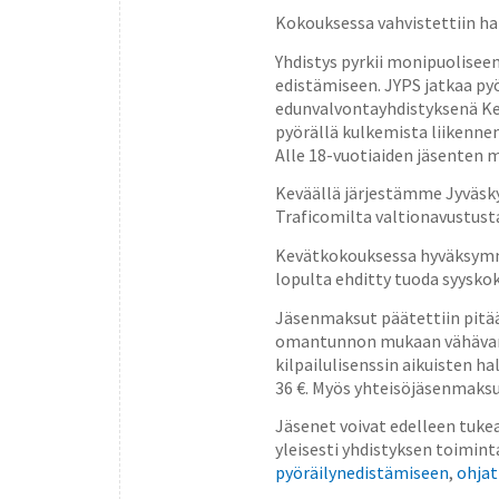
Kokouksessa vahvistettiin ha
Yhdistys pyrkii monipuoliseen
edistämiseen. JYPS jatkaa pyö
edunvalvontayhdistyksenä Kes
pyörällä kulkemista liikenn
Alle 18-vuotiaiden jäsenten 
Keväällä järjestämme Jyväsky
Traficomilta valtionavustust
Kevätkokouksessa hyväksymme 
lopulta ehditty tuoda syysko
Jäsenmaksut päätettiin pitää 
omantunnon mukaan vähävarai
kilpailulisenssin aikuisten 
36 €. Myös yhteisöjäsenmaksu 
Jäsenet voivat edelleen tukea
yleisesti yhdistyksen toimin
pyöräilynedistämiseen
,
ohjat