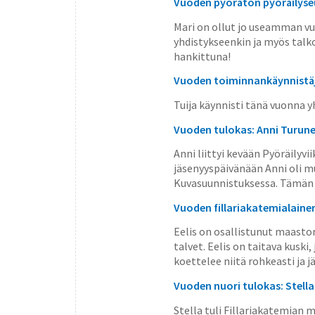
Vuoden pyörätön pyöräilyse
Mari on ollut jo useamman vu
yhdistykseenkin ja myös talkoi
hankittuna!
Vuoden toiminnankäynnistä
Tuija käynnisti tänä vuonna y
Vuoden tulokas: Anni Turun
Anni liittyi kevään Pyöräilyv
jäsenyyspäivänään Anni oli mu
Kuvasuunnistuksessa. Tämän j
Vuoden fillariakatemialaine
Eelis on osallistunut maast
talvet. Eelis on taitava kusk
koettelee niitä rohkeasti ja j
Vuoden nuori tulokas: Stella
Stella tuli Fillariakatemia