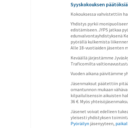
Syyskokouksen päätöksiä
Kokouksessa vahvistettiin ha
Yhdistys pyrkii monipuoliseen
edistämiseen. JYPS jatkaa pyö
edunvalvontayhdistyksenä Kes
pyörällä kulkemista liikenn
Alle 18-vuotiaiden jäsenten 
Keväällä järjestämme Jyväsky
Traficomilta valtionavustust
Vuoden aikana päivitämme yhd
Jäsenmaksut päätettiin pitää 
omantunnon mukaan vähävarai
kilpailulisenssin aikuisten 
36 €. Myös yhteisöjäsenmaksu 
Jäsenet voivat edelleen tukea
yleisesti yhdistyksen toimin
Pyöräilyn
jäsenyyteen,
paikal