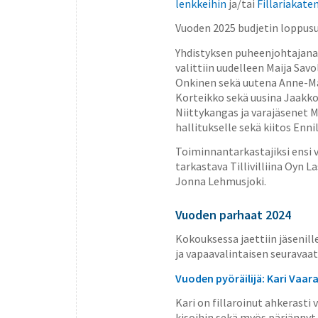
lenkkeihin
ja/tai
Fillariakat
Vuoden 2025 budjetin lopp
Yhdistyksen puheenjohtajana 
valittiin uudelleen Maija Sav
Onkinen sekä uutena Anne-Mar
Korteikko sekä uusina Jaakko 
Niittykangas ja varajäsenet M
hallitukselle sekä kiitos Enni
Toiminnantarkastajiksi ensi v
tarkastava Tillivilliina Oyn La
Jonna Lehmusjoki
.
Vuoden parhaat 2024
Kokouksessa jaettiin jäsenill
ja vapaavalintaisen seuravaa
Vuoden pyöräilijä: Kari Vaar
Kari on fillaroinut ahkerasti v
kisoihin sekä myös pärjännyt 