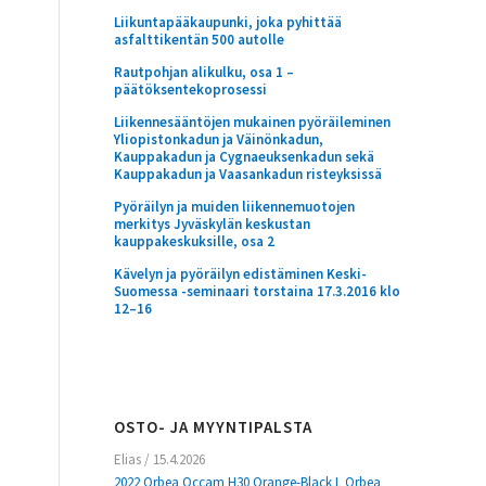
Liikuntapääkaupunki, joka pyhittää
asfalttikentän 500 autolle
Rautpohjan alikulku, osa 1 –
päätöksentekoprosessi
Liikennesääntöjen mukainen pyöräileminen
Yliopistonkadun ja Väinönkadun,
Kauppakadun ja Cygnaeuksenkadun sekä
Kauppakadun ja Vaasankadun risteyksissä
Pyöräilyn ja muiden liikennemuotojen
merkitys Jyväskylän keskustan
kauppakeskuksille, osa 2
Kävelyn ja pyöräilyn edistäminen Keski-
Suomessa -seminaari torstaina 17.3.2016 klo
12–16
OSTO- JA MYYNTIPALSTA
Elias
/
15.4.2026
2022 Orbea Occam H30 Orange-Black L Orbea