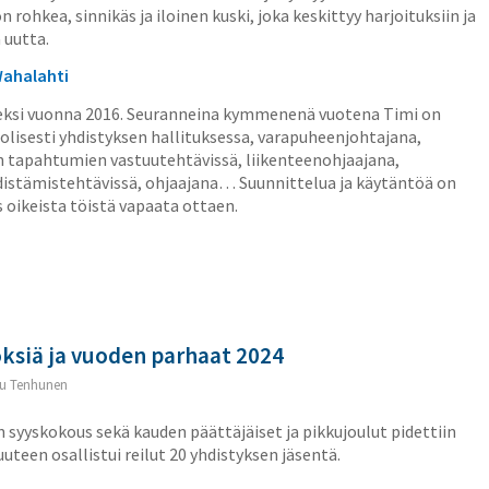
n rohkea, sinnikäs ja iloinen kuski, joka keskittyy harjoituksiin ja
 uutta.
Wahalahti
eneksi vuonna 2016. Seuranneina kymmenenä vuotena Timi on
olisesti yhdistyksen hallituksessa, varapuheenjohtajana,
tapahtumien vastuutehtävissä, liikenteenohjaajana,
nedistämistehtävissä, ohjaajana… Suunnittelua ja käytäntöä on
s oikeista töistä vapaata ottaen.
siä ja vuoden parhaat 2024
u Tenhunen
syyskokous sekä kauden päättäjäiset ja pikkujoulut pidettiin
uuteen osallistui reilut 20 yhdistyksen jäsentä.