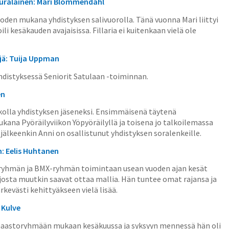
uralainen: Mari Blommendahl
oden mukana yhdistyksen salivuorolla. Tänä vuonna Mari liittyi
li kesäkauden avajaisissa. Fillaria ei kuitenkaan vielä ole
jä: Tuija Uppman
hdistyksessä Seniorit Satulaan -toiminnan.
en
iikolla yhdistyksen jäseneksi. Ensimmäisenä täytenä
kana Pyöräilyviikon Yöpyöräilyllä ja toisena jo talkoilemassa
älkeenkin Anni on osallistunut yhdistyksen soralenkeille.
n: Eelis Huhtanen
oryhmän ja BMX-ryhmän toimintaan usean vuoden ajan kesät
i, josta muutkin saavat ottaa mallia. Hän tuntee omat rajansa ja
ärkevästi kehittyäkseen vielä lisää.
 Kulve
n maastoryhmään mukaan kesäkuussa ja syksyyn mennessä hän oli