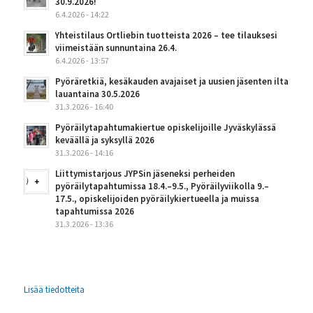
30.9.2026!
6.4.2026 - 14:22
Yhteistilaus Ortliebin tuotteista 2026 – tee tilauksesi
viimeistään sunnuntaina 26.4.
6.4.2026 - 13:57
Pyöräretkiä, kesäkauden avajaiset ja uusien jäsenten ilta
lauantaina 30.5.2026
31.3.2026 - 16:40
Pyöräilytapahtumakiertue opiskelijoille Jyväskylässä
keväällä ja syksyllä 2026
31.3.2026 - 14:16
Liittymistarjous JYPSin jäseneksi perheiden
pyöräilytapahtumissa 18.4.–9.5., Pyöräilyviikolla 9.–
17.5., opiskelijoiden pyöräilykiertueella ja muissa
tapahtumissa 2026
31.3.2026 - 13:36
Lisää tiedotteita