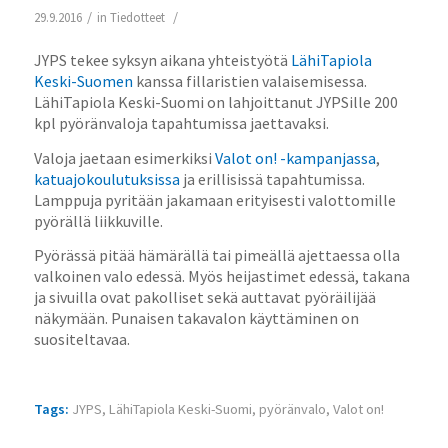
/
/
29.9.2016
in
Tiedotteet
JYPS tekee syksyn aikana yhteistyötä
LähiTapiola
Keski-Suomen
kanssa fillaristien valaisemisessa.
LähiTapiola Keski-Suomi on lahjoittanut JYPSille 200
kpl pyöränvaloja tapahtumissa jaettavaksi.
Valoja jaetaan esimerkiksi
Valot on! -kampanjassa
,
katuajokoulutuksissa
ja erillisissä tapahtumissa.
Lamppuja pyritään jakamaan erityisesti valottomille
pyörällä liikkuville.
Pyörässä pitää hämärällä tai pimeällä ajettaessa olla
valkoinen valo edessä. Myös heijastimet edessä, takana
ja sivuilla ovat pakolliset sekä auttavat pyöräilijää
näkymään. Punaisen takavalon käyttäminen on
suositeltavaa.
Tags:
JYPS
,
LähiTapiola Keski-Suomi
,
pyöränvalo
,
Valot on!