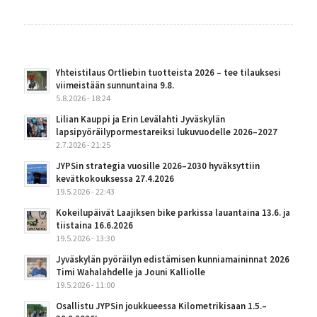
Yhteistilaus Ortliebin tuotteista 2026 – tee tilauksesi
viimeistään sunnuntaina 9.8.
5.8.2026 - 18:24
Lilian Kauppi ja Erin Levälahti Jyväskylän
lapsipyöräilypormestareiksi lukuvuodelle 2026–2027
2.7.2026 - 21:25
JYPSin strategia vuosille 2026–2030 hyväksyttiin
kevätkokouksessa 27.4.2026
19.5.2026 - 22:43
Kokeilupäivät Laajiksen bike parkissa lauantaina 13.6. ja
tiistaina 16.6.2026
19.5.2026 - 13:30
Jyväskylän pyöräilyn edistämisen kunniamaininnat 2026
Timi Wahalahdelle ja Jouni Kalliolle
19.5.2026 - 11:00
Osallistu JYPSin joukkueessa Kilometrikisaan 1.5.–