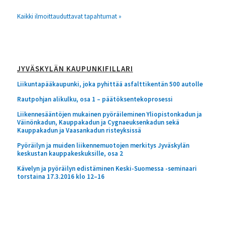
Kaikki ilmoittauduttavat tapahtumat »
JYVÄSKYLÄN KAUPUNKIFILLARI
Liikuntapääkaupunki, joka pyhittää asfalttikentän 500 autolle
Rautpohjan alikulku, osa 1 – päätöksentekoprosessi
Liikennesääntöjen mukainen pyöräileminen Yliopistonkadun ja
Väinönkadun, Kauppakadun ja Cygnaeuksenkadun sekä
Kauppakadun ja Vaasankadun risteyksissä
Pyöräilyn ja muiden liikennemuotojen merkitys Jyväskylän
keskustan kauppakeskuksille, osa 2
Kävelyn ja pyöräilyn edistäminen Keski-Suomessa -seminaari
torstaina 17.3.2016 klo 12–16