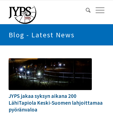
Blog - Latest News
JYPS jakaa syksyn aikana 200
LähiTapiola Keski-Suomen lahjoittamaa
pyöränvaloa