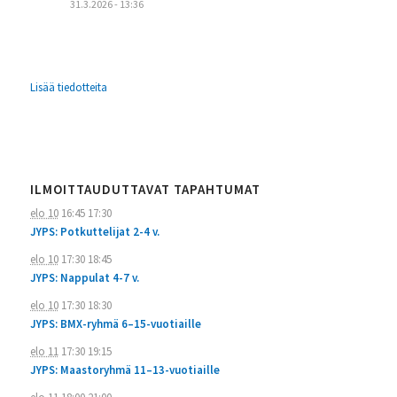
31.3.2026 - 13:36
Lisää tiedotteita
ILMOITTAUDUTTAVAT TAPAHTUMAT
elo 10
16:45
17:30
JYPS: Potkuttelijat 2-4 v.
elo 10
17:30
18:45
JYPS: Nappulat 4-7 v.
elo 10
17:30
18:30
JYPS: BMX-ryhmä 6–15-vuotiaille
elo 11
17:30
19:15
JYPS: Maastoryhmä 11–13-vuotiaille