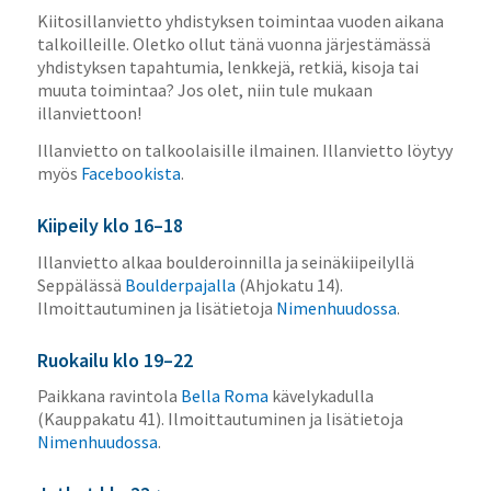
Kiitosillanvietto yhdistyksen toimintaa vuoden aikana
talkoilleille.
Oletko ollut tänä vuonna järjestämässä
yhdistyksen tapahtumia, lenkkejä, retkiä, kisoja tai
muuta toimintaa? Jos olet, niin tule mukaan
illanviettoon!
Illanvietto on talkoolaisille ilmainen. Illanvietto löytyy
myös
Facebookista
.
Kiipeily klo 16–18
Illanvietto alkaa boulderoinnilla ja seinäkiipeilyllä
Seppälässä
Boulderpajalla
(Ahjokatu 14).
Ilmoittautuminen ja lisätietoja
Nimenhuudossa
.
Ruokailu klo 19–22
Paikkana ravintola
Bella Roma
kävelykadulla
(Kauppakatu 41). Ilmoittautuminen ja lisätietoja
Nimenhuudossa
.