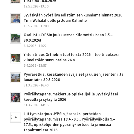
tiistaina 16.6.2026
19.5.2026 - 13:30
Jyväskylän pyöräilyn edistämisen kunniamaininnat 2026
Timi Wahalahdelle ja Jouni Kalliolle
19.5.2026 - 11:00
Osallistu JYPSin joukkueessa Kilometrikisaan 1.5.–
30.9.2026!
6.4.2026 - 14:22
Yhteistilaus Ortliebin tuotteista 2026 – tee tilauksesi
viimeistään sunnuntaina 26.4.
6.4.2026 - 13:57
Pyöräretkiä, kesäkauden avajaiset ja uusien jäsenten ilta
lauantaina 30.5.2026
31.3.2026 - 16:40
Pyöräilytapahtumakiertue opiskelijoille Jyväskylässä
keväällä ja syksyllä 2026
31.3.2026 - 14:16
Liittymistarjous JYPSin jäseneksi perheiden
pyöräilytapahtumissa 18.4.–9.5., Pyöräilyviikolla 9.–
17.5., opiskelijoiden pyöräilykiertueella ja muissa
tapahtumissa 2026