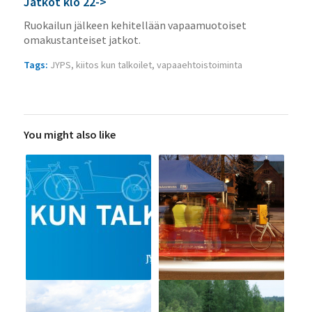
Jatkot klo 22->
Ruokailun jälkeen kehitellään vapaamuotoiset
omakustanteiset jatkot.
Tags:
JYPS
,
kiitos kun talkoilet
,
vapaaehtoistoiminta
You might also like