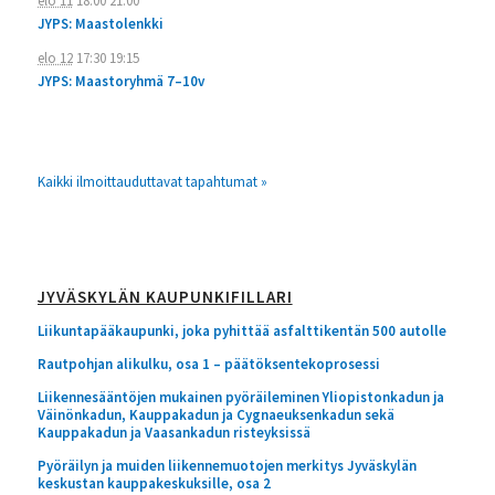
elo 11
18:00
21:00
JYPS: Maastolenkki
elo 12
17:30
19:15
JYPS: Maastoryhmä 7–10v
Kaikki ilmoittauduttavat tapahtumat »
JYVÄSKYLÄN KAUPUNKIFILLARI
Liikuntapääkaupunki, joka pyhittää asfalttikentän 500 autolle
Rautpohjan alikulku, osa 1 – päätöksentekoprosessi
Liikennesääntöjen mukainen pyöräileminen Yliopistonkadun ja
Väinönkadun, Kauppakadun ja Cygnaeuksenkadun sekä
Kauppakadun ja Vaasankadun risteyksissä
Pyöräilyn ja muiden liikennemuotojen merkitys Jyväskylän
keskustan kauppakeskuksille, osa 2