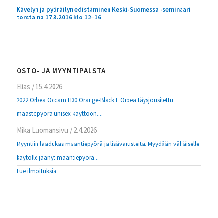
Kävelyn ja pyöräilyn edistäminen Keski-Suomessa -seminaari
torstaina 17.3.2016 klo 12–16
OSTO- JA MYYNTIPALSTA
Elias
/
15.4.2026
2022 Orbea Occam H30 Orange-Black L Orbea täysjousitettu
maastopyörä unisex-käyttöön....
Mika Luomansivu
/
2.4.2026
Myyntiin laadukas maantiepyörä ja lisävarusteita. Myydään vähäiselle
käytölle jäänyt maantiepyörä...
Lue ilmoituksia