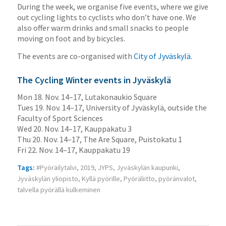
During the week, we organise five events, where we give
out cycling lights to cyclists who don’t have one. We
also offer warm drinks and small snacks to people
moving on foot and by bicycles.
The events are co-organised with
City of Jyväskylä
.
The Cycling Winter events in Jyväskylä
Mon 18. Nov. 14–17, Lutakonaukio Square
Tues 19. Nov. 14–17, University of Jyväskylä, outside the
Faculty of Sport Sciences
Wed 20. Nov. 14–17, Kauppakatu 3
Thu 20. Nov. 14–17, The Are Square, Puistokatu 1
Fri 22. Nov. 14–17, Kauppakatu 19
Tags:
#Pyöräilytalvi
,
2019
,
JYPS
,
Jyväskylän kaupunki
,
Jyväskylän yliopisto
,
Kyllä pyörille
,
Pyöräliitto
,
pyöränvalot
,
talvella pyörällä kulkeminen