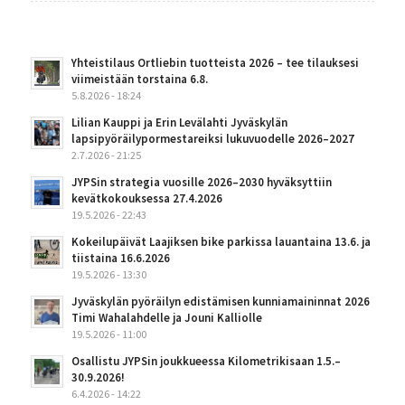
Yhteistilaus Ortliebin tuotteista 2026 – tee tilauksesi
viimeistään torstaina 6.8.
5.8.2026 - 18:24
Lilian Kauppi ja Erin Levälahti Jyväskylän
lapsipyöräilypormestareiksi lukuvuodelle 2026–2027
2.7.2026 - 21:25
JYPSin strategia vuosille 2026–2030 hyväksyttiin
kevätkokouksessa 27.4.2026
19.5.2026 - 22:43
Kokeilupäivät Laajiksen bike parkissa lauantaina 13.6. ja
tiistaina 16.6.2026
19.5.2026 - 13:30
Jyväskylän pyöräilyn edistämisen kunniamaininnat 2026
Timi Wahalahdelle ja Jouni Kalliolle
19.5.2026 - 11:00
Osallistu JYPSin joukkueessa Kilometrikisaan 1.5.–
30.9.2026!
6.4.2026 - 14:22