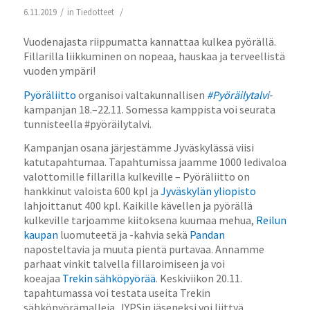
/
/
6.11.2019
in
Tiedotteet
Vuodenajasta riippumatta kannattaa kulkea pyörällä.
Fillarilla liikkuminen on nopeaa, hauskaa ja terveellistä
vuoden ympäri!
Pyöräliitto
organisoi valtakunnallisen
#Pyöräilytalvi
-
kampanjan 18.–22.11. Somessa kamppista voi seurata
tunnisteella #pyöräilytalvi.
Kampanjan osana järjestämme Jyväskylässä viisi
katutapahtumaa. Tapahtumissa jaamme 1000 ledivaloa
valottomille fillarilla kulkeville – Pyöräliitto on
hankkinut valoista 600 kpl ja
Jyväskylän yliopisto
lahjoittanut 400 kpl. Kaikille kävellen ja pyörällä
kulkeville tarjoamme kiitoksena kuumaa mehua,
Reilun
kaupan
luomuteetä ja -kahvia sekä
Pandan
naposteltavia ja muuta pientä purtavaa. Annamme
parhaat vinkit talvella fillaroimiseen ja voi
koeajaa
Trekin sähköpyörää
. Keskiviikon 20.11.
tapahtumassa voi testata useita Trekin
sähköpyörämalleja. JYPSin jäseneksi voi liittyä