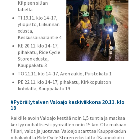
Kilpisen sillan
lähellä
TI 19.11. klo 14–17,
yliopisto, Liikunnan
edusta,
Keskussairaalantie 4
KE 20.11. klo 14–17,
pihakatu, Ride Cycle
Storen edusta,
Kauppakatu 3
TO 21.11. klo 14–17, Aren aukio, Puistokatu 1
PE 22.11. klo 14–17, pihakatu, Kirkkopuiston
kohdalla, Kauppakatu 19.
#Pyöräilytalven Valoajo keskiviikkona 20.11. klo
18
Kaikille avoin Valoajo kestää noin 1,5 tuntia ja matkaa
kertyy rauhallisesti pyöräillen noin 15 km. Ota mukaan
fillari, valot ja juotavaa. Valoajo starttaa Kauppakadun
pihakadulta Ride Cycle Storen edustalta (Kauppakatu