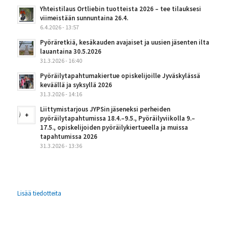
Yhteistilaus Ortliebin tuotteista 2026 – tee tilauksesi
viimeistään sunnuntaina 26.4.
6.4.2026 - 13:57
Pyöräretkiä, kesäkauden avajaiset ja uusien jäsenten ilta
lauantaina 30.5.2026
31.3.2026 - 16:40
Pyöräilytapahtumakiertue opiskelijoille Jyväskylässä
keväällä ja syksyllä 2026
31.3.2026 - 14:16
Liittymistarjous JYPSin jäseneksi perheiden
pyöräilytapahtumissa 18.4.–9.5., Pyöräilyviikolla 9.–
17.5., opiskelijoiden pyöräilykiertueella ja muissa
tapahtumissa 2026
31.3.2026 - 13:36
Lisää tiedotteita