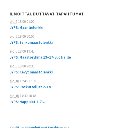
ILMOITTAUDUTTAVAT TAPAHTUMAT
elo 6
18:00
21:00
JYPS: Maantielenkki
elo 6
18:00
20:00
JYPS: Sähkömaastolenkki
elo 6
18:00
19:45
JYPS: Maastoryhmä 13–17-vuotiaille
elo 6
18:00
20:30
JYPS: Kevyt maastolenkki
elo 10
16:45
17:30
JYPS: Potkuttelijat 2-4 v.
elo 10
17:30
18:45
JYPS: Nappulat 4-7 v.
Kaikki ilmoittauduttavat tapahtumat »