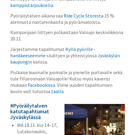
kamppistarjouksella
.
Pyöräilytalven aikana saa
Ride Cycle Storesta
15 %
alennusta nastarenkaista ja pyöränvaloista.
Kampanjaan liittyen polkaistaan Valoajo keskiviikkona
20.11.
Järjestämme tapahtumat
Kyllä pyörille -
hankkeeseemme
sisältyen ja yhteistyössä
Jyväskylän
kaupungin
kanssa.
Polkaise kuumalle juomalle ja pienelle purtavalle sekä
tule fillaroimaan Valoajolle! Kutsu myös kaverisi
mukaan
Facebookissa
. Viime vuoden tapahtumien
kuviin voit tutustua
täällä
.
#Pyöräilytalven
katutapahtumat
Jyväskylässä
MA 18.11. klo 14–17,
Lutakonaukio,