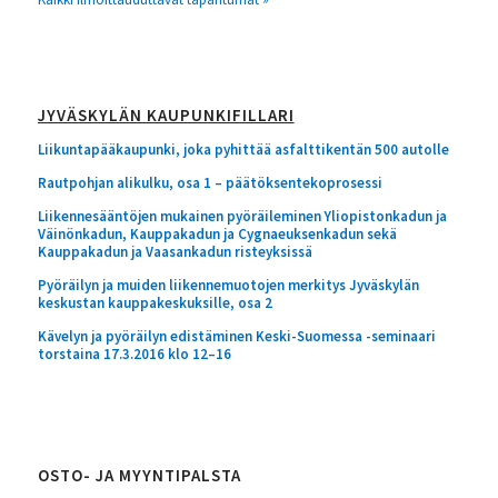
JYVÄSKYLÄN KAUPUNKIFILLARI
Liikuntapääkaupunki, joka pyhittää asfalttikentän 500 autolle
Rautpohjan alikulku, osa 1 – päätöksentekoprosessi
Liikennesääntöjen mukainen pyöräileminen Yliopistonkadun ja
Väinönkadun, Kauppakadun ja Cygnaeuksenkadun sekä
Kauppakadun ja Vaasankadun risteyksissä
Pyöräilyn ja muiden liikennemuotojen merkitys Jyväskylän
keskustan kauppakeskuksille, osa 2
Kävelyn ja pyöräilyn edistäminen Keski-Suomessa -seminaari
torstaina 17.3.2016 klo 12–16
OSTO- JA MYYNTIPALSTA