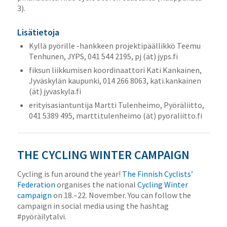
3).
Lisätietoja
Kyllä pyörille -hankkeen projektipäällikkö Teemu
Tenhunen, JYPS, 041 544 2195, pj (ät) jyps.fi
fiksun liikkumisen koordinaattori Kati Kankainen,
Jyväskylän kaupunki, 014 266 8063, kati.kankainen
(ät) jyvaskyla.fi
erityisasiantuntija Martti Tulenheimo, Pyöräliitto,
041 5389 495, martti.tulenheimo (ät) pyoraliitto.fi
THE CYCLING WINTER CAMPAIGN
Cycling is fun around the year!
The Finnish Cyclists’
Federation
organises the national
Cycling Winter
campaign
on 18.–22. November. You can follow the
campaign in social media using the hashtag
#pyöräilytalvi.