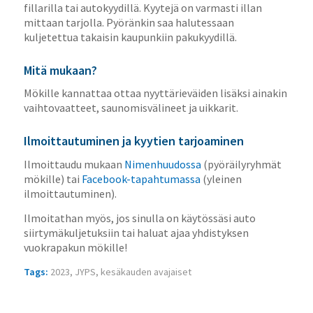
fillarilla tai autokyydillä. Kyytejä on varmasti illan
mittaan tarjolla. Pyöränkin saa halutessaan
kuljetettua takaisin kaupunkiin pakukyydillä.
Mitä mukaan?
Mökille kannattaa ottaa nyyttärieväiden lisäksi ainakin
vaihtovaatteet, saunomisvälineet ja uikkarit.
Ilmoittautuminen ja kyytien tarjoaminen
Ilmoittaudu mukaan
Nimenhuudossa
(pyöräilyryhmät
mökille) tai
Facebook-tapahtumassa
(yleinen
ilmoittautuminen).
Ilmoitathan myös, jos sinulla on käytössäsi auto
siirtymäkuljetuksiin tai haluat ajaa yhdistyksen
vuokrapakun mökille!
Tags:
2023
,
JYPS
,
kesäkauden avajaiset