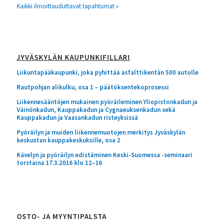
Kaikki ilmoittauduttavat tapahtumat »
JYVÄSKYLÄN KAUPUNKIFILLARI
Liikuntapääkaupunki, joka pyhittää asfalttikentän 500 autolle
Rautpohjan alikulku, osa 1 – päätöksentekoprosessi
Liikennesääntöjen mukainen pyöräileminen Yliopistonkadun ja
Väinönkadun, Kauppakadun ja Cygnaeuksenkadun sekä
Kauppakadun ja Vaasankadun risteyksissä
Pyöräilyn ja muiden liikennemuotojen merkitys Jyväskylän
keskustan kauppakeskuksille, osa 2
Kävelyn ja pyöräilyn edistäminen Keski-Suomessa -seminaari
torstaina 17.3.2016 klo 12–16
OSTO- JA MYYNTIPALSTA