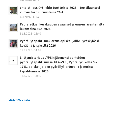
6.4.2026 - 14:22
Yhteistilaus Ortliebin tuotteista 2026 – tee tilauksesi
viimeistään sunnuntaina 26.4.
6.4.2026 - 13:57
Pyöräretkiä, kesäkauden avajaiset ja uusien jäsenten ilta
lauantaina 30.5.2026
31.3.2026 - 16:40
Pyöräilytapahtumakiertue opiskelijoille Jyväskylässä
keväällä ja syksyllä 2026
31.3.2026 - 14:16
Liittymistarjous JYPSin jäseneksi perheiden
pyöräilytapahtumissa 18.4.–9.5., Pyöräilyviikolla 9.–
17.5., opiskelijoiden pyöräilykiertueella ja muissa
tapahtumissa 2026
31.3.2026 - 13:36
Lisää tiedotteita