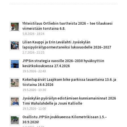
Yhteistilaus Ortliebin tuotteista 2026 – tee tilauksesi
viimeistään torstaina 6.8.
5.8.2026 - 18:24
Lilian Kauppi ja Erin Levälahti Jyväskylän
lapsipyöräilypormestareiksi lukuvuodelle 2026–2027
2.7.2026 - 21:25
JYPSin strategia vuosille 2026–2030 hyväksyttiin
kevätkokouksessa 27.4.2026
19.5.2026 - 22:43
Kokeilupäivät Laajiksen bike parkissa lauantaina 13.6. ja
tiistaina 16.6.2026
19.5.2026 - 13:30
Jyväskylän pyöräilyn edistämisen kunniamaininnat 2026
Timi Wahalahdelle ja Jouni Kalliolle
19.5.2026 - 11:00
Osallistu JYPSin joukkueessa Kilometrikisaan 1.5.–
30.9.2026!