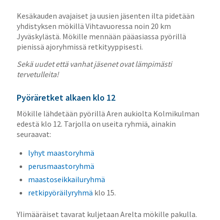
Kesäkauden avajaiset ja uusien jäsenten ilta pidetään
yhdistyksen mökillä Vihtavuoressa noin 20 km
Jyväskylästä. Mökille mennään pääasiassa pyörillä
pienissä ajoryhmissä retkityyppisesti.
Sekä uudet että vanhat jäsenet ovat lämpimästi
tervetulleita!
Pyöräretket alkaen klo 12
Mökille lähdetään pyörillä Aren aukiolta Kolmikulman
edestä klo 12. Tarjolla on useita ryhmiä, ainakin
seuraavat:
lyhyt maastoryhmä
perusmaastoryhmä
maastoseikkailuryhmä
retkipyöräilyryhmä
klo 15.
Ylimääräiset tavarat kuljetaan Arelta mökille pakulla.