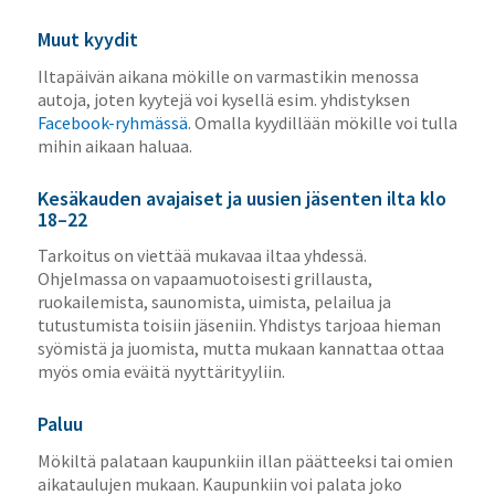
Muut kyydit
Iltapäivän aikana mökille on varmastikin menossa
autoja, joten kyytejä voi kysellä esim. yhdistyksen
Facebook-ryhmässä
. Omalla kyydillään mökille voi tulla
mihin aikaan haluaa.
Kesäkauden avajaiset ja uusien jäsenten ilta klo
18–22
Tarkoitus on viettää mukavaa iltaa yhdessä.
Ohjelmassa on vapaamuotoisesti grillausta,
ruokailemista, saunomista, uimista, pelailua ja
tutustumista toisiin jäseniin. Yhdistys tarjoaa hieman
syömistä ja juomista, mutta mukaan kannattaa ottaa
myös omia eväitä nyyttärityyliin.
Paluu
Mökiltä palataan kaupunkiin illan päätteeksi tai omien
aikataulujen mukaan. Kaupunkiin voi palata joko