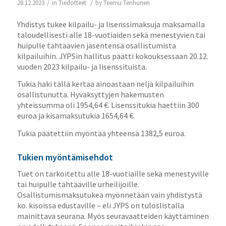
/
/
28.12.2023
in
Tiedotteet
by
Teemu Tenhunen
Yhdistys tukee kilpailu- ja lisenssimaksuja maksamalla
taloudellisesti alle 18-vuotiaiden sekä menestyvien tai
huipulle tähtäävien jäsentensä osallistumista
kilpailuihin. JYPSin hallitus päätti kokouksessaan 20.12.
vuoden 2023 kilpailu- ja lisenssituista.
Tukia haki tällä kertaa ainoastaan neljä kilpailuihin
osallistunutta. Hyväksyttyjen hakemusten
yhteissumma oli 1954,64 €. Lisenssitukia haettiin 300
euroa ja kisamaksutukia 1654,64 €.
Tukia päätettiin myöntää yhteensä 1382,5 euroa.
Tukien myöntämisehdot
Tuet on tarkoitettu alle 18-vuotiaille sekä menestyville
tai huipulle tähtääville urheilijoille.
Osallistumismaksutukea myönnetään vain yhdistystä
ko. kisoissa edustaville – eli JYPS on tuloslistalla
mainittava seurana. Myös seuravaatteiden käyttäminen