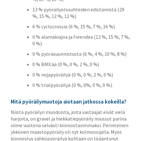
13 % pyöräilyolosuhteiden edistämistä (29
%, 15 %, 12 %, 12 %)
6 % cyclocrossia (6 %, 15 %, 7 %, 16 %)
0 % alamäkiajoa ja freeridea (12 %, 15 %, 7 %,
0 %)
0 % pyöräsuunnistusta (6 %, 4 %, 10 %, 8 %)
0 % BMX:ää (0 %, 0 %, 2 %, 0 %)
0 % nojapyöräilyä (0 %, 0 %, 2 %, 0 %)
0 % trialpyöräilyä (0 %, 0%, 0 %, 0 %).
Mitä pyöräilymuotoja aiotaan jatkossa kokeilla?
Niistä pyöräilyn muodoista, joita vastaajat eivät vielä
harjoita, on gravel ja hiekkatiepyöräily noussut parina
viime vuotena selvästi kiinnostavimmaksi. Perinteinen
ykkönen maastopyöräily oli nyt kolmossijalla. Myös
kiinnostus sähköpyöräilyä kohtaan on lisääntynyt.