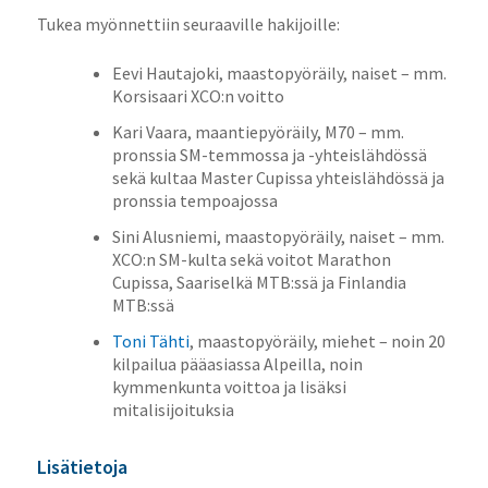
Tukea myönnettiin seuraaville hakijoille:
Eevi Hautajoki, maastopyöräily, naiset – mm.
Korsisaari XCO:n voitto
Kari Vaara, maantiepyöräily, M70 – mm.
pronssia SM-temmossa ja -yhteislähdössä
sekä kultaa Master Cupissa yhteislähdössä ja
pronssia tempoajossa
Sini Alusniemi, maastopyöräily, naiset – mm.
XCO:n SM-kulta sekä voitot Marathon
Cupissa, Saariselkä MTB:ssä ja Finlandia
MTB:ssä
Toni Tähti
, maastopyöräily, miehet – noin 20
kilpailua pääasiassa Alpeilla, noin
kymmenkunta voittoa ja lisäksi
mitalisijoituksia
Lisätietoja