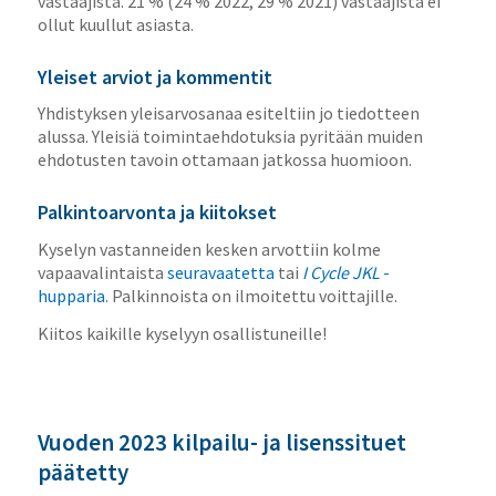
vastaajista. 21 % (24 % 2022, 29 % 2021) vastaajista ei
ollut kuullut asiasta.
Yleiset arviot ja kommentit
Yhdistyksen yleisarvosanaa esiteltiin jo tiedotteen
alussa. Yleisiä toimintaehdotuksia pyritään muiden
ehdotusten tavoin ottamaan jatkossa huomioon.
Palkintoarvonta ja kiitokset
Kyselyn vastanneiden kesken arvottiin kolme
vapaavalintaista
seuravaatetta
tai
I Cycle JKL
-
hupparia
. Palkinnoista on ilmoitettu voittajille.
Kiitos kaikille kyselyyn osallistuneille!
Vuoden 2023 kilpailu- ja lisenssituet
päätetty