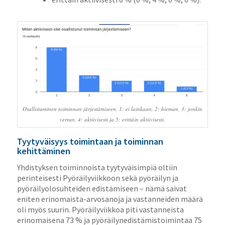
Osallistuminen toiminnan järjestämiseen. 1: ei lainkaan, 2: hieman, 3: jonkin
verran, 4: aktiivisesti ja 5: erittäin aktiivisesti.
Tyytyväisyys toimintaan ja toiminnan
kehittäminen
Yhdistyksen toiminnoista tyytyväisimpiä oltiin
perinteisesti Pyöräilyviikkoon sekä pyöräilyn ja
pyöräilyolosuhteiden edistämiseen – nämä saivat
eniten erinomaista-arvosanoja ja vastanneiden määrä
oli myös suurin. Pyöräilyviikkoa piti vastanneista
erinomaisena 73 % ja pyöräilynedistämistoimintaa 75