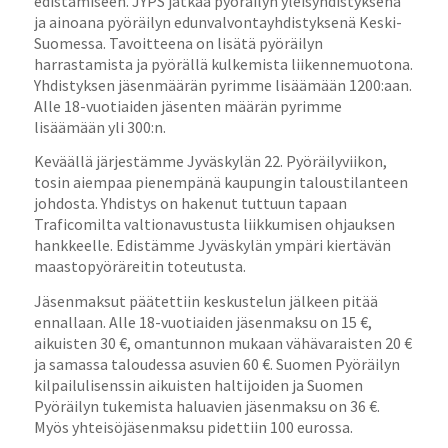
edistämiseen. JYPS jatkaa pyöräilyn yleisyhdistyksenä
ja ainoana pyöräilyn edunvalvontayhdistyksenä Keski-
Suomessa. Tavoitteena on lisätä pyöräilyn
harrastamista ja pyörällä kulkemista liikennemuotona.
Yhdistyksen jäsenmäärän pyrimme lisäämään 1200:aan.
Alle 18-vuotiaiden jäsenten määrän pyrimme
lisäämään yli 300:n.
Keväällä järjestämme Jyväskylän 22. Pyöräilyviikon,
tosin aiempaa pienempänä kaupungin taloustilanteen
johdosta. Yhdistys on hakenut tuttuun tapaan
Traficomilta valtionavustusta liikkumisen ohjauksen
hankkeelle. Edistämme Jyväskylän ympäri kiertävän
maastopyöräreitin toteutusta.
Jäsenmaksut päätettiin keskustelun jälkeen pitää
ennallaan. Alle 18-vuotiaiden jäsenmaksu on 15 €,
aikuisten 30 €, omantunnon mukaan vähävaraisten 20 €
ja samassa taloudessa asuvien 60 €. Suomen Pyöräilyn
kilpailulisenssin aikuisten haltijoiden ja Suomen
Pyöräilyn tukemista haluavien jäsenmaksu on 36 €.
Myös yhteisöjäsenmaksu pidettiin 100 eurossa.