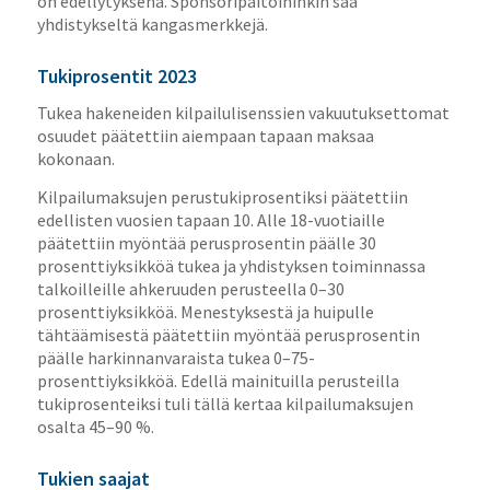
on edellytyksenä. Sponsoripaitoihinkin saa
yhdistykseltä kangasmerkkejä.
Tukiprosentit 2023
Tukea hakeneiden kilpailulisenssien vakuutuksettomat
osuudet päätettiin aiempaan tapaan maksaa
kokonaan.
Kilpailumaksujen perustukiprosentiksi päätettiin
edellisten vuosien tapaan 10. Alle 18-vuotiaille
päätettiin myöntää perusprosentin päälle 30
prosenttiyksikköä tukea ja yhdistyksen toiminnassa
talkoilleille ahkeruuden perusteella 0–30
prosenttiyksikköä. Menestyksestä ja huipulle
tähtäämisestä päätettiin myöntää perusprosentin
päälle harkinnanvaraista tukea 0–75-
prosenttiyksikköä. Edellä mainituilla perusteilla
tukiprosenteiksi tuli tällä kertaa kilpailumaksujen
osalta 45–90 %.
Tukien saajat