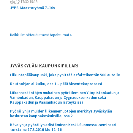
elo 12
17:30
19:15
JYPS: Maastoryhmä 7–10v
Kaikki ilmoittauduttavat tapahtumat »
JYVÄSKYLÄN KAUPUNKIFILLARI
Liikuntapääkaupunki, joka pyhittää asfalttikentän 500 autolle
Rautpohjan alikulku, osa 1 – päätöksentekoprosessi
Liikennesääntöjen mukainen pyöräileminen Yliopistonkadun ja
Väinönkadun, Kauppakadun ja Cygnaeuksenkadun sekä
Kauppakadun ja Vaasankadun risteyksissä
Pyöräilyn ja muiden liikennemuotojen merkitys Jyväskylän
keskustan kauppakeskuksille, osa 2
Kävelyn ja pyöräilyn edistäminen Keski-Suomessa -seminaari
torstaina 17.3.2016 klo 12–16