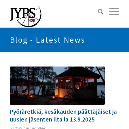
Blog - Latest News
Pyöräretkiä, kesäkauden päättäjäiset ja
uusien jäsenten ilta la 13.9.2025
/
/
5.9.2025
in
Tiedotteet