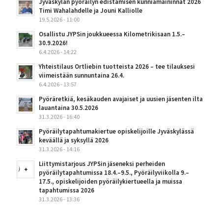
Jyväskylän pyöräilyn edistämisen kunniamaininnat 2026
Timi Wahalahdelle ja Jouni Kalliolle
19.5.2026 - 11:00
Osallistu JYPSin joukkueessa Kilometrikisaan 1.5.–
30.9.2026!
6.4.2026 - 14:22
Yhteistilaus Ortliebin tuotteista 2026 – tee tilauksesi
viimeistään sunnuntaina 26.4.
6.4.2026 - 13:57
Pyöräretkiä, kesäkauden avajaiset ja uusien jäsenten ilta
lauantaina 30.5.2026
31.3.2026 - 16:40
Pyöräilytapahtumakiertue opiskelijoille Jyväskylässä
keväällä ja syksyllä 2026
31.3.2026 - 14:16
Liittymistarjous JYPSin jäseneksi perheiden
pyöräilytapahtumissa 18.4.–9.5., Pyöräilyviikolla 9.–
17.5., opiskelijoiden pyöräilykiertueella ja muissa
tapahtumissa 2026
31.3.2026 - 13:36