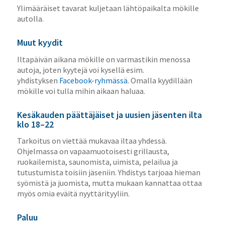
Ylimääräiset tavarat kuljetaan lähtöpaikalta mökille
autolla.
Muut kyydit
Iltapäivän aikana mökille on varmastikin menossa
autoja, joten kyytejä voi kysellä esim.
yhdistyksen
Facebook-ryhmässä
. Omalla kyydillään
mökille voi tulla mihin aikaan haluaa.
Kesäkauden päättäjäiset ja uusien jäsenten ilta
klo 18–22
Tarkoitus on viettää mukavaa iltaa yhdessä.
Ohjelmassa on vapaamuotoisesti grillausta,
ruokailemista, saunomista, uimista, pelailua ja
tutustumista toisiin jäseniin. Yhdistys tarjoaa hieman
syömistä ja juomista, mutta mukaan kannattaa ottaa
myös omia eväitä nyyttärityyliin.
Paluu