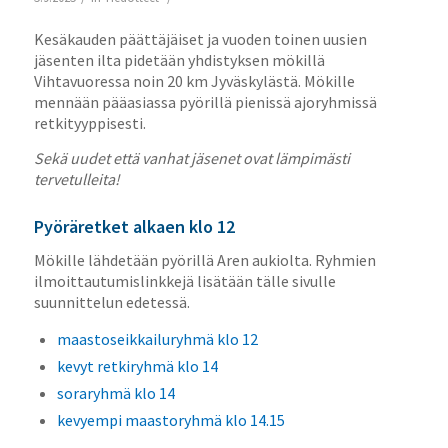
Kesäkauden päättäjäiset ja vuoden toinen uusien
jäsenten ilta pidetään yhdistyksen mökillä
Vihtavuoressa noin 20 km Jyväskylästä. Mökille
mennään pääasiassa pyörillä pienissä ajoryhmissä
retkityyppisesti.
Sekä uudet että vanhat jäsenet ovat lämpimästi
tervetulleita!
Pyöräretket alkaen klo 12
Mökille lähdetään pyörillä Aren aukiolta. Ryhmien
ilmoittautumislinkkejä lisätään tälle sivulle
suunnittelun edetessä.
maastoseikkailuryhmä klo 12
kevyt retkiryhmä klo 14
soraryhmä klo 14
kevyempi maastoryhmä klo 14.15