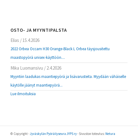
OSTO- JA MYYNTIPALSTA
Elias
/
15.4.2026
2022 Orbea Occam H30 Orange-Black L Orbea täysjousitettu
maastopyörä unisex-käyttöön....
Mika Luomansivu
/
2.4.2026
Myyntiin laadukas maantiepyörä ja lisävarusteita. Myydään vähäiselle
käytölle jäänyt maantiepyörä...
Lue ilmoituksia
© Copyright -
Jyväskylän Pyöräilyseura JYPS ry
- Sivuston toteutus:
Netura