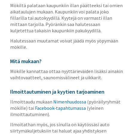
Mökiltä palataan kaupunkiin illan päätteeksi tai omien
aikataulujen mukaan. Kaupunkiin voi palata joko
fillarilla tai autokyydillä. Kyytejä on varmasti illan
mittaan tarjolla. Pyöränkin saa halutessaan
kuljetettua takaisin kaupunkiin pakukyydillä.
Halutessaan muutamat voivat jäädä myös yöpymään
mökille.
Mitä mukaan?
Mökille kannattaa ottaa nyyttärieväiden lisäksi ainakin
vaihtovaatteet, saunomisvälineet ja uikkarit.
Ilmoittautuminen ja kyytien tarjoaminen
Ilmoittaudu mukaan
Nimenhuudossa
(pyöräilyryhmät
mökille) tai
Facebook-tapahtumassa
(yleinen
ilmoittautuminen).
Ilmoitathan myös, jos sinulla on käytössäsi auto
siirtymäkuljetuksiin tai haluat ajaa yhdistyksen