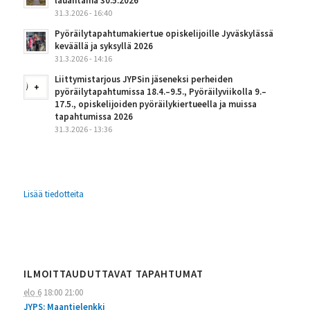
lauantaina 30.5.2026
31.3.2026 - 16:40
Pyöräilytapahtumakiertue opiskelijoille Jyväskylässä
keväällä ja syksyllä 2026
31.3.2026 - 14:16
Liittymistarjous JYPSin jäseneksi perheiden
pyöräilytapahtumissa 18.4.–9.5., Pyöräilyviikolla 9.–
17.5., opiskelijoiden pyöräilykiertueella ja muissa
tapahtumissa 2026
31.3.2026 - 13:36
Lisää tiedotteita
ILMOITTAUDUTTAVAT TAPAHTUMAT
elo 6
18:00
21:00
JYPS: Maantielenkki