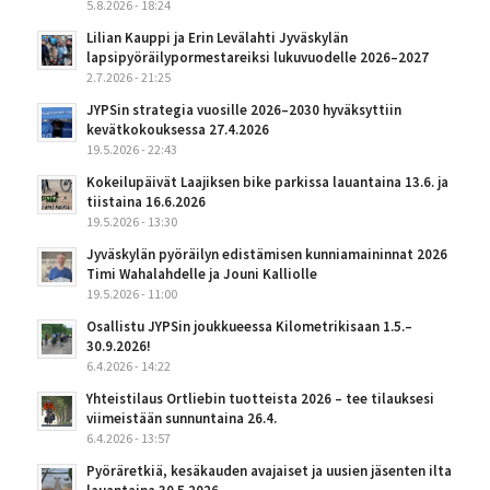
5.8.2026 - 18:24
Lilian Kauppi ja Erin Levälahti Jyväskylän
lapsipyöräilypormestareiksi lukuvuodelle 2026–2027
2.7.2026 - 21:25
JYPSin strategia vuosille 2026–2030 hyväksyttiin
kevätkokouksessa 27.4.2026
19.5.2026 - 22:43
Kokeilupäivät Laajiksen bike parkissa lauantaina 13.6. ja
tiistaina 16.6.2026
19.5.2026 - 13:30
Jyväskylän pyöräilyn edistämisen kunniamaininnat 2026
Timi Wahalahdelle ja Jouni Kalliolle
19.5.2026 - 11:00
Osallistu JYPSin joukkueessa Kilometrikisaan 1.5.–
30.9.2026!
6.4.2026 - 14:22
Yhteistilaus Ortliebin tuotteista 2026 – tee tilauksesi
viimeistään sunnuntaina 26.4.
6.4.2026 - 13:57
Pyöräretkiä, kesäkauden avajaiset ja uusien jäsenten ilta