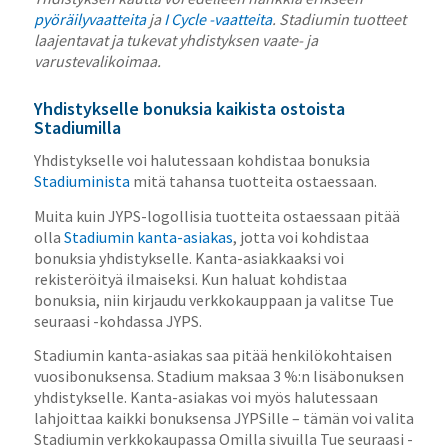
pyöräilyvaatteita
ja
I Cycle -vaatteita
. Stadiumin tuotteet
laajentavat ja tukevat yhdistyksen vaate- ja
varustevalikoimaa.
Yhdistykselle bonuksia kaikista ostoista
Stadiumilla
Yhdistykselle voi halutessaan kohdistaa bonuksia
Stadiuminista
mitä tahansa tuotteita ostaessaan.
Muita kuin JYPS-logollisia tuotteita ostaessaan pitää
olla
Stadiumin kanta-asiakas
, jotta voi kohdistaa
bonuksia yhdistykselle. Kanta-asiakkaaksi voi
rekisteröityä ilmaiseksi. Kun haluat kohdistaa
bonuksia, niin kirjaudu verkkokauppaan ja valitse Tue
seuraasi -kohdassa JYPS.
Stadiumin kanta-asiakas saa pitää henkilökohtaisen
vuosibonuksensa. Stadium maksaa 3 %:n lisäbonuksen
yhdistykselle. Kanta-asiakas voi myös halutessaan
lahjoittaa kaikki bonuksensa JYPSille – tämän voi valita
Stadiumin verkkokaupassa Omilla sivuilla Tue seuraasi -