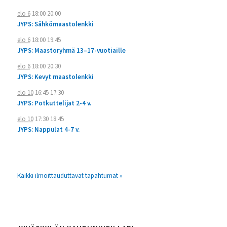
elo 6
18:00
20:00
JYPS: Sähkömaastolenkki
elo 6
18:00
19:45
JYPS: Maastoryhmä 13–17-vuotiaille
elo 6
18:00
20:30
JYPS: Kevyt maastolenkki
elo 10
16:45
17:30
JYPS: Potkuttelijat 2-4 v.
elo 10
17:30
18:45
JYPS: Nappulat 4-7 v.
Kaikki ilmoittauduttavat tapahtumat »