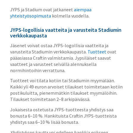
JYPS ja Stadium ovat jatkaneet
aiempaa
yhteistyösopimusta
kolmella vuodella.
JYPS-logollisia vaatteita ja varusteita Stadiumin
verkkokaupasta
Jäsenet voivat ostaa JYPS-logollisia vaatteita ja
varusteita Stadiumin verkkokaupasta.
Tuotteet
ovat
pääasiassa Craftin valmistamia. Jypsiläiset saavat
vaatteet ja varusteet selvällä alennuksella
normihintoihin verrattuna.
Tuotteet voi tilata kotiin tai Stadiumin myymälään.
Kaikki yli 49 euron arvoiset tilaukset toimitetaan kotiin
postikuluitta, pienemmätkin tilaukset myymälöihin.
Tilaukset toimitetaan 2–8 arkipäivässä.
Jokaisesta ostetusta JYPS-tuotteesta yhdistys saa
bonusta 6–10 %. Hankituista Craftin JYPS-tuotteista
yhdistys saa 6–10 % lisää bonusta.
Yhdistyksen kautta voi edelleen hankkia erikseen