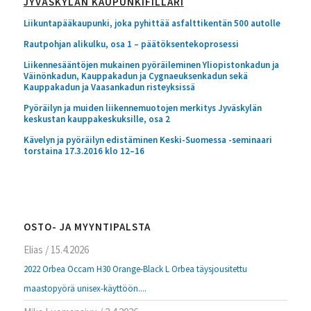
JYVÄSKYLÄN KAUPUNKIFILLARI
Liikuntapääkaupunki, joka pyhittää asfalttikentän 500 autolle
Rautpohjan alikulku, osa 1 – päätöksentekoprosessi
Liikennesääntöjen mukainen pyöräileminen Yliopistonkadun ja
Väinönkadun, Kauppakadun ja Cygnaeuksenkadun sekä
Kauppakadun ja Vaasankadun risteyksissä
Pyöräilyn ja muiden liikennemuotojen merkitys Jyväskylän
keskustan kauppakeskuksille, osa 2
Kävelyn ja pyöräilyn edistäminen Keski-Suomessa -seminaari
torstaina 17.3.2016 klo 12–16
OSTO- JA MYYNTIPALSTA
Elias
/
15.4.2026
2022 Orbea Occam H30 Orange-Black L Orbea täysjousitettu
maastopyörä unisex-käyttöön....