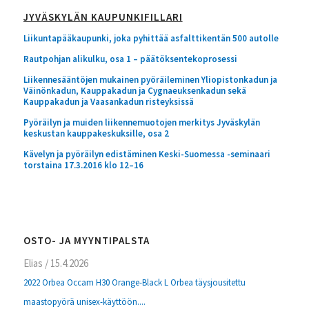
JYVÄSKYLÄN KAUPUNKIFILLARI
Liikuntapääkaupunki, joka pyhittää asfalttikentän 500 autolle
Rautpohjan alikulku, osa 1 – päätöksentekoprosessi
Liikennesääntöjen mukainen pyöräileminen Yliopistonkadun ja
Väinönkadun, Kauppakadun ja Cygnaeuksenkadun sekä
Kauppakadun ja Vaasankadun risteyksissä
Pyöräilyn ja muiden liikennemuotojen merkitys Jyväskylän
keskustan kauppakeskuksille, osa 2
Kävelyn ja pyöräilyn edistäminen Keski-Suomessa -seminaari
torstaina 17.3.2016 klo 12–16
OSTO- JA MYYNTIPALSTA
Elias
/
15.4.2026
2022 Orbea Occam H30 Orange-Black L Orbea täysjousitettu
maastopyörä unisex-käyttöön....