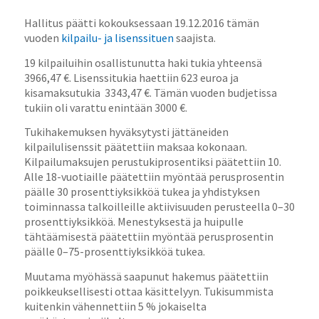
Hallitus päätti kokouksessaan 19.12.2016 tämän
vuoden
kilpailu- ja lisenssituen
saajista.
19 kilpailuihin osallistunutta haki tukia yhteensä
3966,47 €. Lisenssitukia haettiin 623 euroa ja
kisamaksutukia 3343,47 €. Tämän vuoden budjetissa
tukiin oli varattu enintään 3000 €.
Tukihakemuksen hyväksytysti jättäneiden
kilpailulisenssit päätettiin maksaa kokonaan.
Kilpailumaksujen perustukiprosentiksi päätettiin 10.
Alle 18-vuotiaille päätettiin myöntää perusprosentin
päälle 30 prosenttiyksikköä tukea ja yhdistyksen
toiminnassa talkoilleille aktiivisuuden perusteella 0–30
prosenttiyksikköä. Menestyksestä ja huipulle
tähtäämisestä päätettiin myöntää perusprosentin
päälle 0–75-prosenttiyksikköä tukea.
Muutama myöhässä saapunut hakemus päätettiin
poikkeuksellisesti ottaa käsittelyyn. Tukisummista
kuitenkin vähennettiin 5 % jokaiselta