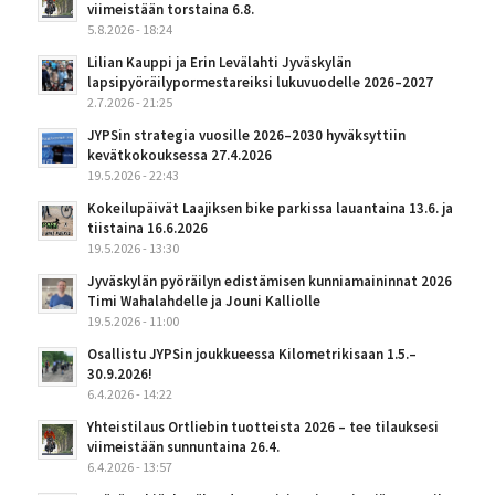
viimeistään torstaina 6.8.
5.8.2026 - 18:24
Lilian Kauppi ja Erin Levälahti Jyväskylän
lapsipyöräilypormestareiksi lukuvuodelle 2026–2027
2.7.2026 - 21:25
JYPSin strategia vuosille 2026–2030 hyväksyttiin
kevätkokouksessa 27.4.2026
19.5.2026 - 22:43
Kokeilupäivät Laajiksen bike parkissa lauantaina 13.6. ja
tiistaina 16.6.2026
19.5.2026 - 13:30
Jyväskylän pyöräilyn edistämisen kunniamaininnat 2026
Timi Wahalahdelle ja Jouni Kalliolle
19.5.2026 - 11:00
Osallistu JYPSin joukkueessa Kilometrikisaan 1.5.–
30.9.2026!
6.4.2026 - 14:22
Yhteistilaus Ortliebin tuotteista 2026 – tee tilauksesi
viimeistään sunnuntaina 26.4.
6.4.2026 - 13:57