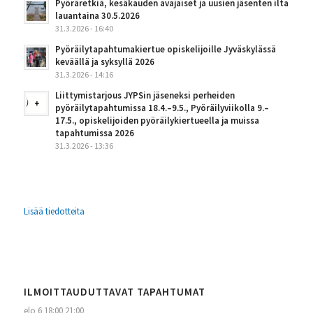
Pyöräretkiä, kesäkauden avajaiset ja uusien jäsenten ilta
lauantaina 30.5.2026
31.3.2026 - 16:40
Pyöräilytapahtumakiertue opiskelijoille Jyväskylässä
keväällä ja syksyllä 2026
31.3.2026 - 14:16
Liittymistarjous JYPSin jäseneksi perheiden
pyöräilytapahtumissa 18.4.–9.5., Pyöräilyviikolla 9.–
17.5., opiskelijoiden pyöräilykiertueella ja muissa
tapahtumissa 2026
31.3.2026 - 13:36
Lisää tiedotteita
ILMOITTAUDUTTAVAT TAPAHTUMAT
elo 6
18:00
21:00