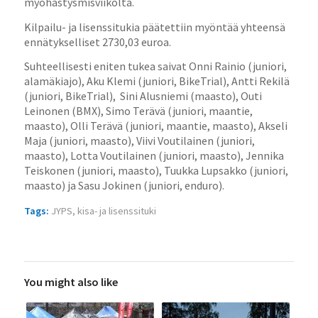
myöhästysmisviikolta.
Kilpailu- ja lisenssitukia päätettiin myöntää yhteensä
ennätykselliset 2730,03 euroa.
Suhteellisesti eniten tukea saivat Onni Rainio (juniori,
alamäkiajo), Aku Klemi (juniori, BikeTrial), Antti Rekilä
(juniori, BikeTrial), Sini Alusniemi (maasto), Outi
Leinonen (BMX), Simo Terävä (juniori, maantie,
maasto), Olli Terävä (juniori, maantie, maasto), Akseli
Maja (juniori, maasto), Viivi Voutilainen (juniori,
maasto), Lotta Voutilainen (juniori, maasto), Jennika
Teiskonen (juniori, maasto), Tuukka Lupsakko (juniori,
maasto) ja Sasu Jokinen (juniori, enduro).
Tags:
JYPS
,
kisa- ja lisenssituki
You might also like