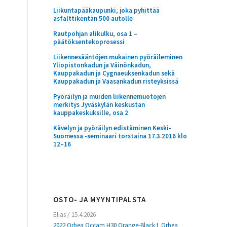
Liikuntapääkaupunki, joka pyhittää
asfalttikentän 500 autolle
Rautpohjan alikulku, osa 1 –
päätöksentekoprosessi
Liikennesääntöjen mukainen pyöräileminen
Yliopistonkadun ja Väinönkadun,
Kauppakadun ja Cygnaeuksenkadun sekä
Kauppakadun ja Vaasankadun risteyksissä
Pyöräilyn ja muiden liikennemuotojen
merkitys Jyväskylän keskustan
kauppakeskuksille, osa 2
Kävelyn ja pyöräilyn edistäminen Keski-
Suomessa -seminaari torstaina 17.3.2016 klo
12–16
OSTO- JA MYYNTIPALSTA
Elias
/
15.4.2026
2022 Orbea Occam H30 Orange-Black L Orbea