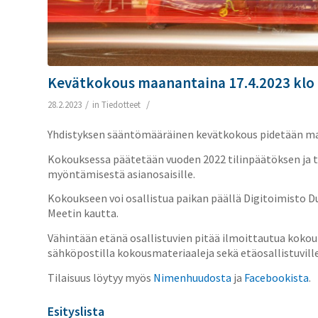
Kevätkokous maanantaina 17.4.2023 klo
/
/
28.2.2023
in
Tiedotteet
Yhdistyksen sääntömääräinen kevätkokous pidetään maa
Kokouksessa päätetään vuoden 2022 tilinpäätöksen ja
myöntämisestä asianosaisille.
Kokoukseen voi osallistua paikan päällä Digitoimisto D
Meetin kautta.
Vähintään etänä osallistuvien pitää ilmoittautua koko
sähköpostilla kokousmateriaaleja sekä etäosallistuvill
Tilaisuus löytyy myös
Nimenhuudosta
ja
Facebookista
.
Esityslista