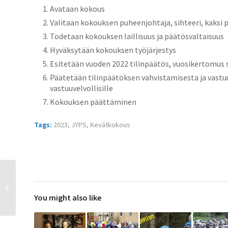
Avataan kokous
Valitaan kokouksen puheenjohtaja, sihteeri, kaksi p
Todetaan kokouksen laillisuus ja päätösvaltaisuus
Hyväksytään kokouksen työjärjestys
Esitetään vuoden 2022 tilinpäätös, vuosikertomus s
Päätetään tilinpäätöksen vahvistamisesta ja vastu
vastuuvelvollisille
Kokouksen päättäminen
Tags:
2023
,
JYPS
,
Kevätkokous
Fillarilla pääsee -
hankkeelle liikkumisen
ohjauksen
You might also like
valtionavustusta 2023