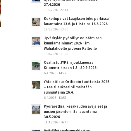
27.4.2026
19.5.2026 - 22:43
Kokeilupäivät Laajiksen bike parkissa
lauantaina 13.6. ja tiistaina 16.6.2026
19.5.2026 - 13:30
Jyväskylän pyöräilyn edistämisen
kunniamaininnat 2026 Timi
Wahalahdelle ja Jouni Kalliolle
19.5.2026 - 11:00
Osallistu JYPSin joukkueessa
Kilometrikisaan 1.5.–30.9.2026!
6.4.2026 - 14:22
Yhteistilaus Ortliebin tuotteista 2026
– tee tilauksesi viimeistään
sunnuntaina 26.4.
6.4.2026 - 13:57
Pyöräretkiä, kesäkauden avajaiset ja
uusien jäsenten ilta lauantaina
30.5.2026
31.3.2026 - 16:40
Pyöräilytapahtumakiertue