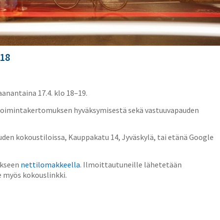
 18
nantaina 17.4. klo 18–19.
 toimintakertomuksen hyväksymisestä sekä vastuuvapauden
uden kokoustiloissa, Kauppakatu 14, Jyväskylä, tai etänä Google
ukseen
nettilomakkeella
. Ilmoittautuneille lähetetään
e myös kokouslinkki.