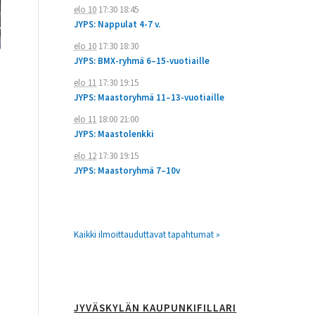
elo 10
17:30
18:45
JYPS: Nappulat 4-7 v.
elo 10
17:30
18:30
JYPS: BMX-ryhmä 6–15-vuotiaille
elo 11
17:30
19:15
JYPS: Maastoryhmä 11–13-vuotiaille
elo 11
18:00
21:00
JYPS: Maastolenkki
elo 12
17:30
19:15
JYPS: Maastoryhmä 7–10v
Kaikki ilmoittauduttavat tapahtumat »
JYVÄSKYLÄN KAUPUNKIFILLARI