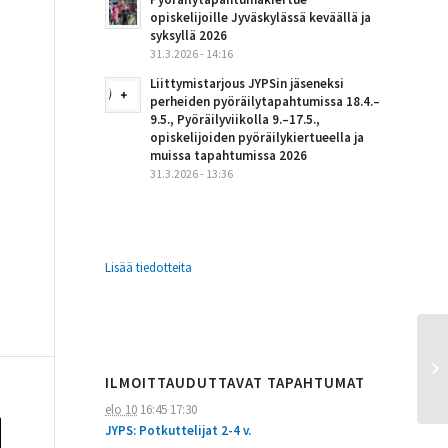
opiskelijoille Jyväskylässä keväällä ja
syksyllä 2026
31.3.2026 - 14:16
Liittymistarjous JYPSin jäseneksi
perheiden pyöräilytapahtumissa 18.4.–
9.5., Pyöräilyviikolla 9.–17.5.,
opiskelijoiden pyöräilykiertueella ja
muissa tapahtumissa 2026
31.3.2026 - 13:36
Lisää tiedotteita
ILMOITTAUDUTTAVAT TAPAHTUMAT
elo 10
16:45
17:30
JYPS: Potkuttelijat 2-4 v.