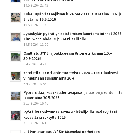
19.5.2026 - 22:43
Kokeilupäivät Laajiksen bike parkissa lauantaina 13.6. ja
tiistaina 16.6.2026
19.5.2026 - 13:30
Jyväskylän pyöräilyn edistämisen kunniamaininnat 2026
Timi Wahalahdelle ja Jouni Kalliolle
19.5.2026 - 11:00
Osallistu JYPSin joukkueessa Kilometrikisaan 1.5.–
30.9.2026!
6.4.2026 - 14:22
Yhteistilaus Ortliebin tuotteista 2026 – tee tilauksesi
viimeistään sunnuntaina 26.4.
6.4.2026 - 13:57
Pyöräretkiä, kesäkauden avajaiset ja uusien jäsenten ilta
lauantaina 30.5.2026
31.3.2026 - 16:40
Pyöräilytapahtumakiertue opiskelijoille Jyväskylässä
keväällä ja syksyllä 2026
31.3.2026 - 14:16
Liittymistarjous JYPSin jäseneksi perheiden