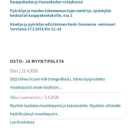
Kauppakadun ja Vaasankadun risteyksissä
Pyöräilyn ja muiden liikennemuotojen merkitys Jyväskylän
keskustan kauppakeskuksille, osa 2
Kävelyn ja pyöräilyn edistäminen Keski-Suomessa -seminaari
torstaina 17.3.2016 klo 12–16
OSTO- JA MYYNTIPALSTA
Elias
/
15.4.2026
2022 Orbea Occam H30 Orange-Black L Orbea täysjousitettu
maastopyörä unisex-käyttöön....
Mika Luomansivu
/
2.4.2026
Myyntiin laadukas maantiepyörä ja lisävarusteita. Myydään vähäiselle
käytölle jäänyt maantiepyörä...
Lue ilmoituksia