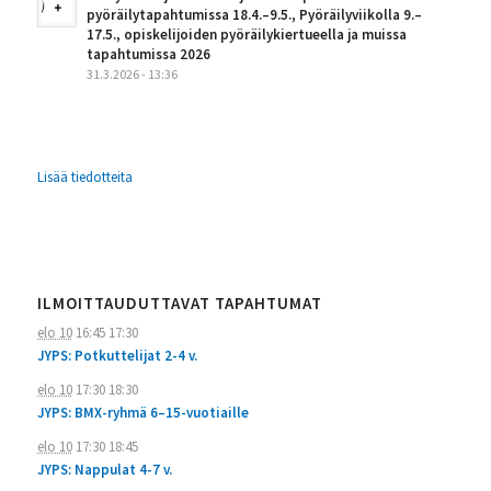
pyöräilytapahtumissa 18.4.–9.5., Pyöräilyviikolla 9.–
17.5., opiskelijoiden pyöräilykiertueella ja muissa
tapahtumissa 2026
31.3.2026 - 13:36
Lisää tiedotteita
ILMOITTAUDUTTAVAT TAPAHTUMAT
elo 10
16:45
17:30
JYPS: Potkuttelijat 2-4 v.
elo 10
17:30
18:30
JYPS: BMX-ryhmä 6–15-vuotiaille
elo 10
17:30
18:45
JYPS: Nappulat 4-7 v.