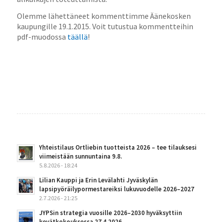
Olemme lähettäneet kommenttimme Äänekosken
kaupungille 19.1.2015. Voit tutustua kommentteihin
pdf-muodossa
täällä
!
Yhteistilaus Ortliebin tuotteista 2026 – tee tilauksesi
viimeistään sunnuntaina 9.8.
5.8.2026 - 18:24
Lilian Kauppi ja Erin Levälahti Jyväskylän
lapsipyöräilypormestareiksi lukuvuodelle 2026–2027
2.7.2026 - 21:25
JYPSin strategia vuosille 2026–2030 hyväksyttiin
kevätkokouksessa 27.4.2026