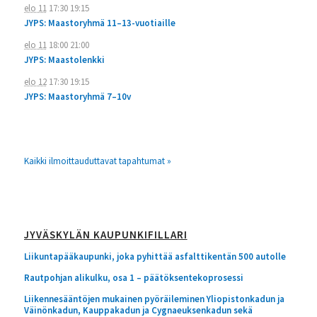
elo 11
17:30
19:15
JYPS: Maastoryhmä 11–13-vuotiaille
elo 11
18:00
21:00
JYPS: Maastolenkki
elo 12
17:30
19:15
JYPS: Maastoryhmä 7–10v
Kaikki ilmoittauduttavat tapahtumat »
JYVÄSKYLÄN KAUPUNKIFILLARI
Liikuntapääkaupunki, joka pyhittää asfalttikentän 500 autolle
Rautpohjan alikulku, osa 1 – päätöksentekoprosessi
Liikennesääntöjen mukainen pyöräileminen Yliopistonkadun ja
Väinönkadun, Kauppakadun ja Cygnaeuksenkadun sekä