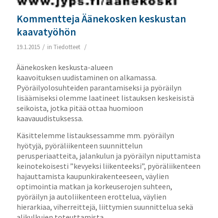
Kommentteja Äänekosken keskustan
kaavatyöhön
/
/
19.1.2015
in
Tiedotteet
Äänekosken keskusta-alueen
kaavoituksen uudistaminen on alkamassa.
Pyöräilyolosuhteiden parantamiseksi ja pyöräilyn
lisäämiseksi olemme laatineet listauksen keskeisistä
seikoista, jotka pitää ottaa huomioon
kaavauudistuksessa.
Käsittelemme listauksessamme mm. pyöräilyn
hyötyjä, pyöräliikenteen suunnittelun
perusperiaatteita, jalankulun ja pyöräilyn niputtamista
keinotekoisesti ”kevyeksi liikenteeksi”, pyöräliikenteen
hajauttamista kaupunkirakenteeseen, väylien
optimointia matkan ja korkeuserojen suhteen,
pyöräilyn ja autoliikenteen erottelua, väylien
hierarkiaa, viherreittejä, liittymien suunnittelua sekä
alikulkujen toteuttamista.