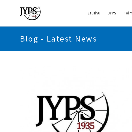
Etusivu
JYPS
Toim
Blog - Latest News