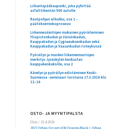
Liikuntapääkaupunki, joka pyhittää
asfalttikentän 500 autolle
Rautpohjan alikulku, osa 1 –
päätöksentekoprosessi
Liikennesääntöjen mukainen pyöräileminen
Yliopistonkadun ja Väinönkadun,
Kauppakadun ja Cygnaeuksenkadun sekä
Kauppakadun ja Vaasankadun risteyksissä
Pyöräilyn ja muiden liikennemuotojen
merkitys Jyväskylän keskustan
kauppakeskuksille, osa 2
Kävelyn ja pyöräilyn edistäminen Keski-
Suomessa -seminaari torstaina 17.3.2016 klo
12–16
OSTO- JA MYYNTIPALSTA
Elias
/
15.4.2026
2022 Orbea Occam H30 Orange-Black L Orbea