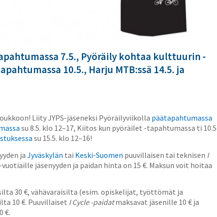
apahtumassa 7.5., Pyöräily kohtaa kulttuurin -
tapahtumassa 10.5., Harju MTB:ssä 14.5. ja
oukkoon! Liity JYPS-jäseneksi Pyöräilyviikolla
päätapahtumassa
umassa
su 8.5. klo 12–17, Kiitos kun pyöräilet -tapahtumassa ti 10.5
stuksessa
su 15.5. klo 12–16!
nyyden ja
Jyväskylän
tai
Keski-Suomen
puuvillaisen tai teknisen
I
vuotiaille jäsenyyden ja paidan hinta on 15 €. Maksun voit hoitaa
lta 30 €, vähävaraisilta (esim. opiskelijat, työttömät ja
ta 10 €. Puuvillaiset
I Cycle -paidat
maksavat jäsenille 10 € ja
0 €.