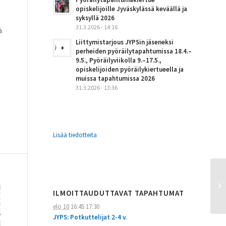
opiskelijoille Jyväskylässä keväällä ja
syksyllä 2026
31.3.2026 - 14:16
ä
Liittymistarjous JYPSin jäseneksi
perheiden pyöräilytapahtumissa 18.4.–
9.5., Pyöräilyviikolla 9.–17.5.,
opiskelijoiden pyöräilykiertueella ja
muissa tapahtumissa 2026
31.3.2026 - 13:36
Lisää tiedotteita
ILMOITTAUDUTTAVAT TAPAHTUMAT
elo 10
16:45
17:30
JYPS: Potkuttelijat 2-4 v.