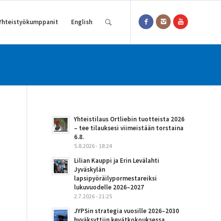
Yhteistyökumppanit
English
Yhteistilaus Ortliebin tuotteista 2026
– tee tilauksesi viimeistään torstaina
6.8.
5.8.2026 - 18:24
Lilian Kauppi ja Erin Levälahti
Jyväskylän
lapsipyöräilypormestareiksi
lukuvuodelle 2026–2027
2.7.2026 - 21:25
JYPSin strategia vuosille 2026–2030
hyväksyttiin kevätkokouksessa