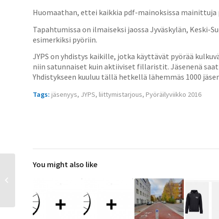
Huomaathan, ettei kaikkia pdf-mainoksissa mainittuja p
Tapahtumissa on ilmaiseksi jaossa Jyväskylän, Keski-
esimerkiksi pyöriin.
JYPS on yhdistys kaikille, jotka käyttävät pyörää kulkuv
niin satunnaiset kuin aktiiviset fillaristit. Jäsenenä sa
Yhdistykseen kuuluu tällä hetkellä lähemmäs 1000 jäse
Tags:
jäsenyys
,
JYPS
,
liittymistarjous
,
Pyöräilyviikko 2016
You might also like
Väyläsuunnitelman
toimivuuden
mittaaminen pyöräilyn
näkökulmasta -
hankkeen...