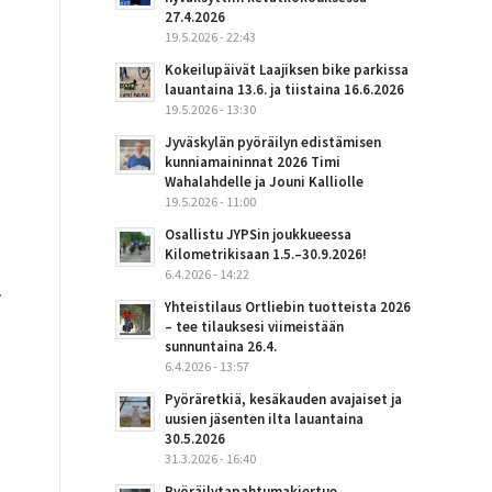
27.4.2026
19.5.2026 - 22:43
Kokeilupäivät Laajiksen bike parkissa
lauantaina 13.6. ja tiistaina 16.6.2026
19.5.2026 - 13:30
Jyväskylän pyöräilyn edistämisen
kunniamaininnat 2026 Timi
Wahalahdelle ja Jouni Kalliolle
19.5.2026 - 11:00
Osallistu JYPSin joukkueessa
Kilometrikisaan 1.5.–30.9.2026!
6.4.2026 - 14:22
.
Yhteistilaus Ortliebin tuotteista 2026
– tee tilauksesi viimeistään
sunnuntaina 26.4.
6.4.2026 - 13:57
Pyöräretkiä, kesäkauden avajaiset ja
uusien jäsenten ilta lauantaina
30.5.2026
31.3.2026 - 16:40
Pyöräilytapahtumakiertue