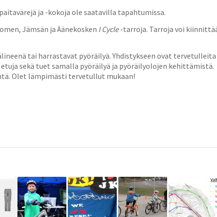
aitavärejä ja -kokoja ole saatavilla tapahtumissa.
Suomen, Jämsän ja Äänekosken
I Cycle
-tarroja. Tarroja voi kiinnittä
älineenä tai harrastavat pyöräilyä. Yhdistykseen ovat tervetulleita
at etuja sekä tuet samalla pyöräilyä ja pyöräilyolojen kehittämistä.
ntä. Olet lämpimästi tervetullut mukaan!