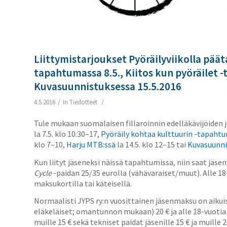
Liittymistarjoukset Pyöräilyviikolla päät
tapahtumassa 8.5., Kiitos kun pyöräilet -
Kuvasuunnistuksessa 15.5.2016
/
/
4.5.2016
in
Tiedotteet
Tule mukaan suomalaisen fillaroinnin edelläkävijöiden j
la 7.5. klo 10:30–17,
Pyöräily kohtaa kulttuurin -tapaht
klo 7–10,
Harju MTB:ssä
la 14.5. klo 12–15 tai
Kuvasuunni
Kun liityt jäseneksi näissä tapahtumissa, niin saat jäse
Cycle
-paidan 25/35 eurolla (vähävaraiset/muut). Alle 18-
maksukortilla tai käteisellä.
Normaalisti JYPS ry:n vuosittainen jäsenmaksu on aikuisi
eläkeläiset; omantunnon mukaan) 20 € ja alle 18-vuotiail
muille 15 € sekä tekniset paidat jäsenille 15 € ja muille 2