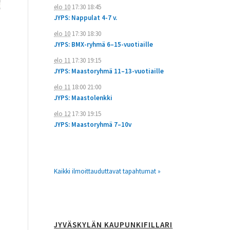
elo 10
17:30
18:45
JYPS: Nappulat 4-7 v.
elo 10
17:30
18:30
JYPS: BMX-ryhmä 6–15-vuotiaille
elo 11
17:30
19:15
JYPS: Maastoryhmä 11–13-vuotiaille
elo 11
18:00
21:00
JYPS: Maastolenkki
elo 12
17:30
19:15
JYPS: Maastoryhmä 7–10v
Kaikki ilmoittauduttavat tapahtumat »
JYVÄSKYLÄN KAUPUNKIFILLARI