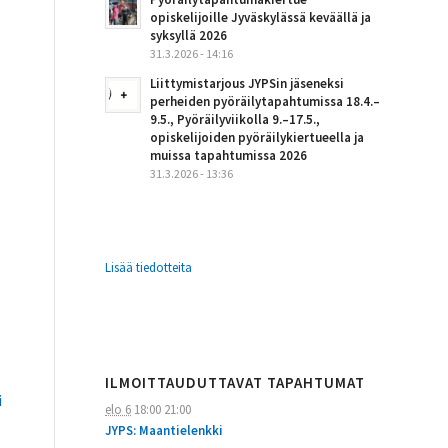
opiskelijoille Jyväskylässä keväällä ja
syksyllä 2026
31.3.2026 - 14:16
Liittymistarjous JYPSin jäseneksi
perheiden pyöräilytapahtumissa 18.4.–
9.5., Pyöräilyviikolla 9.–17.5.,
opiskelijoiden pyöräilykiertueella ja
muissa tapahtumissa 2026
31.3.2026 - 13:36
Lisää tiedotteita
ILMOITTAUDUTTAVAT TAPAHTUMAT
i
elo 6
18:00
21:00
JYPS: Maantielenkki