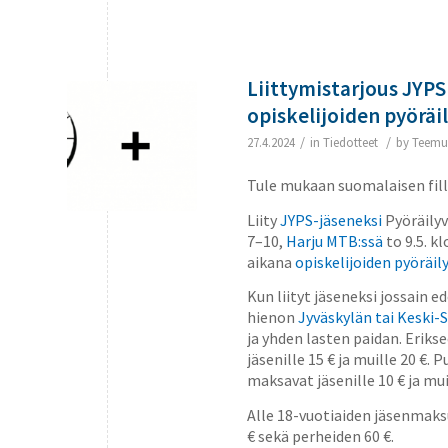
Liittymistarjous JYPSi
opiskelijoiden pyöräi
/
/
27.4.2024
in
Tiedotteet
by
Teemu
Tule mukaan suomalaisen fill
Liity
JYPS-jäseneksi
Pyöräily
7–10,
Harju MTB:ssä
to 9.5. k
aikana
opiskelijoiden pyöräi
Kun liityt jäseneksi jossain 
hienon
Jyväskylän tai Keski
ja yhden lasten paidan. Erik
jäsenille 15 € ja muille 20 €.
maksavat jäsenille 10 € ja mui
Alle 18-vuotiaiden jäsenmaksu
€ sekä perheiden 60 €.