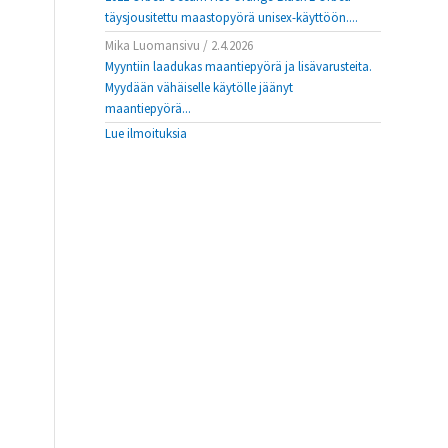
täysjousitettu maastopyörä unisex-käyttöön....
Mika Luomansivu
/
2.4.2026
Myyntiin laadukas maantiepyörä ja lisävarusteita.
Myydään vähäiselle käytölle jäänyt
maantiepyörä...
Lue ilmoituksia