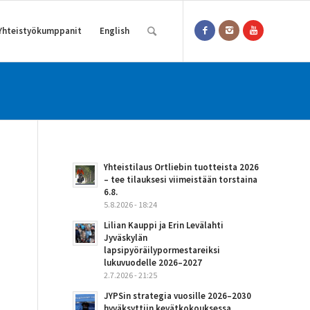
Yhteistyökumppanit
English
Yhteistilaus Ortliebin tuotteista 2026
– tee tilauksesi viimeistään torstaina
6.8.
5.8.2026 - 18:24
Lilian Kauppi ja Erin Levälahti
Jyväskylän
lapsipyöräilypormestareiksi
lukuvuodelle 2026–2027
2.7.2026 - 21:25
JYPSin strategia vuosille 2026–2030
hyväksyttiin kevätkokouksessa