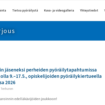
inta
Tietoa pyöräilystä
Kuva- ja videogalleria
Yhteystiedot
rjous
Sin jäseneksi perheiden pyöräilytapahtumissa
kolla 9.–17.5., opiskelijoiden pyöräilykiertueella
sa 2026
 Tenhunen
aroinnin edelläkävijöiden joukkoon!