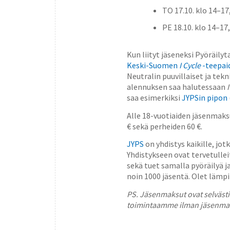
TO 17.10. klo 14–17
PE 18.10. klo 14–1
Kun liityt jäseneksi Pyöräil
Keski-Suomen
I Cycle
-teepai
Neutralin puuvillaiset ja tekn
alennuksen saa halutessaan
saa esimerkiksi
JYPSin pipon
Alle 18-vuotiaiden jäsenmaksu
€ sekä perheiden 60 €.
JYPS
on yhdistys kaikille, jot
Yhdistykseen ovat tervetulleit
sekä tuet samalla pyöräilyä j
noin 1000 jäsentä. Olet lämp
PS. Jäsenmaksut ovat selvästi
toimintaamme ilman jäsenma