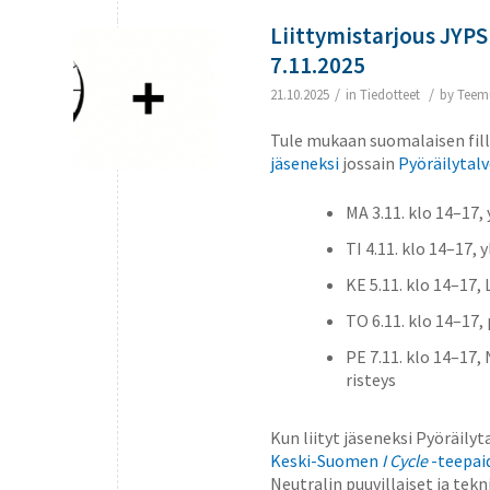
Liittymistarjous JYPS
7.11.2025
/
/
21.10.2025
in
Tiedotteet
by
Teem
Tule mukaan suomalaisen fill
jäseneksi
jossain
Pyöräilytal
MA 3.11. klo 14–17,
TI 4.11. klo 14–17,
KE 5.11. klo 14–17, 
TO 6.11. klo 14–17
PE 7.11. klo 14–17
risteys
Kun liityt jäseneksi Pyöräil
Keski-Suomen
I Cycle
-teepai
Neutralin puuvillaiset ja tekn