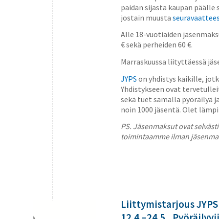
paidan sijasta kaupan päälle 
jostain muusta
seuravaattee
Alle 18-vuotiaiden jäsenmaksu
€ sekä perheiden 60 €.
Marraskuussa liityttäessä jä
JYPS
on yhdistys kaikille, jot
Yhdistykseen ovat tervetulleit
sekä tuet samalla pyöräilyä j
noin 1000 jäsentä. Olet lämp
PS. Jäsenmaksut ovat selvästi
toimintaamme ilman jäsenma
Liittymistarjous JYP
12.4.–24.5., Pyöräilyvi