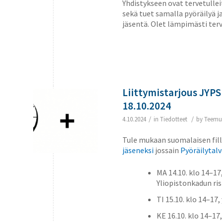
Yhdistykseen ovat tervetulleit
sekä tuet samalla pyöräilyä j
jäsentä. Olet lämpimästi ter
Liittymistarjous JYPS
18.10.2024
/
/
4.10.2024
in
Tiedotteet
by
Teemu
Tule mukaan suomalaisen fill
jäseneksi
jossain
Pyöräilytal
MA 14.10. klo 14–1
Yliopistonkadun ri
TI 15.10. klo 14–17
KE 16.10. klo 14–17