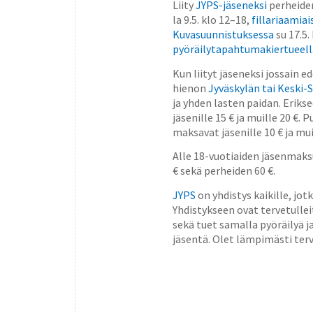
Liity
JYPS-jäseneksi
perheid
la 9.5. klo 12–18,
fillariaamiai
Kuvasuunnistuksessa
su 17.5.
pyöräilytapahtumakiertueell
Kun liityt jäseneksi jossain 
hienon
Jyväskylän tai Keski
ja yhden lasten paidan. Erik
jäsenille 15 € ja muille 20 €.
maksavat jäsenille 10 € ja mui
Alle 18-vuotiaiden jäsenmaksu
€ sekä perheiden 60 €.
JYPS
on yhdistys kaikille, jot
Yhdistykseen ovat tervetulleit
sekä tuet samalla pyöräilyä j
jäsentä. Olet lämpimästi ter