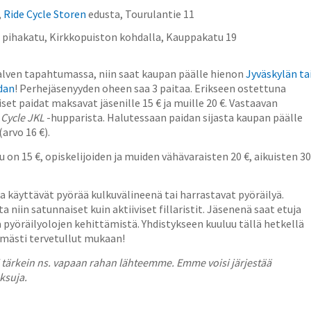
,
Ride Cycle Storen
edusta, Tourulantie 11
7, pihakatu, Kirkkopuiston kohdalla, Kauppakatu 19
ytalven tapahtumassa, niin saat kaupan päälle hienon
Jyväskylän ta
dan
! Perhejäsenyyden oheen saa 3 paitaa. Erikseen ostettuna
iset paidat maksavat jäsenille 15 € ja muille 20 €. Vastaavan
I Cycle JKL
-hupparista. Halutessaan paidan sijasta kaupan päälle
(arvo 16 €).
 on 15 €, opiskelijoiden ja muiden vähävaraisten 20 €, aikuisten 30
ka käyttävät pyörää kulkuvälineenä tai harrastavat pyöräilyä.
a niin satunnaiset kuin aktiiviset fillaristit. Jäsenenä saat etuja
a pyöräilyolojen kehittämistä. Yhdistykseen kuuluu tällä hetkellä
imästi tervetullut mukaan!
 tärkein ns. vapaan rahan lähteemme. Emme voisi järjestää
ksuja.