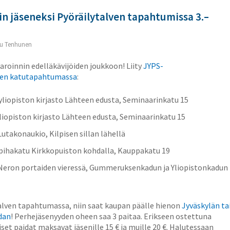
in jäseneksi Pyöräilytalven tapahtumissa 3.–
u Tenhunen
aroinnin edelläkävijöiden joukkoon! Liity
JYPS-
ven katutapahtumassa
:
 yliopiston kirjasto Lähteen edusta, Seminaarinkatu 15
 yliopiston kirjasto Lähteen edusta, Seminaarinkatu 15
Lutakonaukio, Kilpisen sillan lähellä
, pihakatu Kirkkopuiston kohdalla, Kauppakatu 19
, Neron portaiden vieressä, Gummeruksenkadun ja Yliopistonkadun
ytalven tapahtumassa, niin saat kaupan päälle hienon
Jyväskylän ta
dan
! Perhejäsenyyden oheen saa 3 paitaa. Erikseen ostettuna
iset paidat maksavat jäsenille 15 € ja muille 20 €. Halutessaan