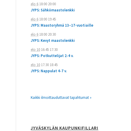
elo 6
18:00
20:00
JYPS: Sähkömaastolenkki
elo 6
18:00
19:45
JYPS: Maastoryhmä 13–17-vuotiaille
elo 6
18:00
20:30
JYPS: Kevyt maastolenkki
elo 10
16:45
17:30
JYPS: Potkuttelijat 2-4 v.
elo 10
17:30
18:45
JYPS: Nappulat 4-7 v.
Kaikki ilmoittauduttavat tapahtumat »
JYVÄSKYLÄN KAUPUNKIFILLARI