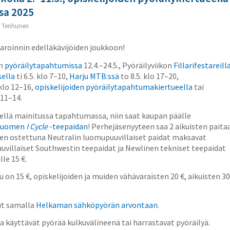
sa 2025
 Tenhunen
aroinnin edelläkävijöiden joukkoon!
en
pyöräilytapahtumissa
12.4.–24.5., Pyöräilyviikon
Fillarifestareill
sella
ti 6.5. klo 7–10,
Harju MTB:ssä
to 8.5. klo 17–20,
 klo 12–16,
opiskelijoiden pyöräilytapahtumakiertueella
tai
 11–14.
edellä mainitussa tapahtumassa, niin saat kaupan päälle
-Suomen
I Cycle
-teepaidan
! Perhejäsenyyteen saa 2 aikuisten paita
seen ostettuna Neutralin luomupuuvillaiset paidat maksavat
 Puuvillaiset Southwestin teepaidat ja Newlinen tekniset teepaidat
lle 15 €.
 on 15 €, opiskelijoiden ja muiden vähävaraisten 20 €, aikuisten 30
tut samalla
Helkaman sähköpyörän arvontaan
.
ka käyttävät pyörää kulkuvälineenä tai harrastavat pyöräilyä.