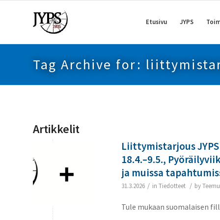
Etusivu
JYPS
Toim
Tag Archive for: liittymista
Artikkelit
Liittymistarjous JYP
18.4.–9.5., Pyöräilyvii
ja muissa tapahtumis
/
/
31.3.2026
in
Tiedotteet
by
Teemu
Tule mukaan suomalaisen fill