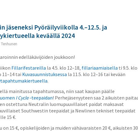
n jäseneksi Pyöräilyviikolla 4.–12.5. ja
lykiertueella keväällä 2024
 Tenhunen
aroinnin edelläkävijöiden joukkoon!
viikon
Fillarifestareilla
la 4.5. klo 12–18,
fillariaamiaisella
ti 9.5. klo
lo 11–14 tai
Kuvasuunnistuksessa
la 11.5. klo 12–16 tai kevään
lytapahtumakiertueella
.
edellä mainitussa tapahtumassa, niin saat kaupan päälle
-Suomen
I Cycle
-teepaidan
! Perhejäsenyyteen saa 2 aikuisten paita
seen ostettuna Neutralin luomupuuvillaiset paidat maksavat
 Puuvillaiset Southwestin teepaidat ja Newlinen tekniset teepaidat
lle 15 €.
 on 15 €, opiskelijoiden ja muiden vähävaraisten 20 €, aikuisten 30