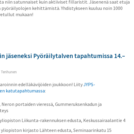
a niin satunnaiset kuin aktiiviset fillaristit. Jäsenenä saat etuja
a pyöräilyolojen kehittämistä. Yhdistykseen kuuluu noin 1000
vetullut mukaan!
in jäseneksi Pyöräilytalven tapahtumissa 14.–
 Tenhunen
aroinnin edelläkävijöiden joukkoon! Liity
JYPS-
ven katutapahtumassa
:
7, Neron portaiden vieressä, Gummeruksenkadun ja
steys
, yliopiston Liikunta-rakennuksen edusta, Keskussairaalantie 4
, yliopiston kirjasto Lähteen edusta, Seminaarinkatu 15