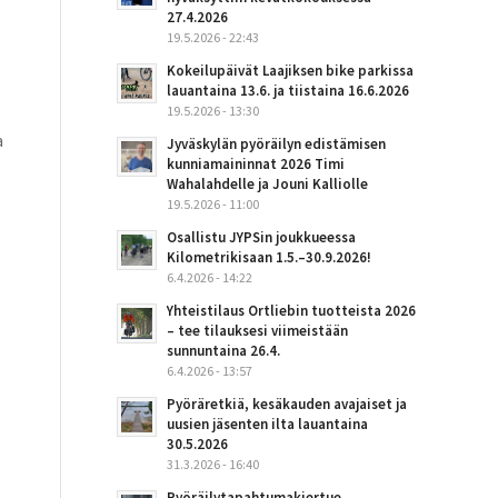
27.4.2026
19.5.2026 - 22:43
Kokeilupäivät Laajiksen bike parkissa
lauantaina 13.6. ja tiistaina 16.6.2026
19.5.2026 - 13:30
a
Jyväskylän pyöräilyn edistämisen
kunniamaininnat 2026 Timi
Wahalahdelle ja Jouni Kalliolle
19.5.2026 - 11:00
Osallistu JYPSin joukkueessa
Kilometrikisaan 1.5.–30.9.2026!
6.4.2026 - 14:22
Yhteistilaus Ortliebin tuotteista 2026
– tee tilauksesi viimeistään
sunnuntaina 26.4.
6.4.2026 - 13:57
Pyöräretkiä, kesäkauden avajaiset ja
uusien jäsenten ilta lauantaina
30.5.2026
31.3.2026 - 16:40
Pyöräilytapahtumakiertue