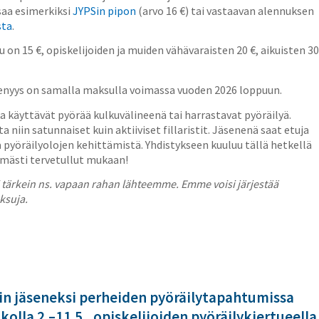
saa esimerkiksi
JYPSin pipon
(arvo 16 €) tai vastaavan alennuksen
sta
.
 on 15 €, opiskelijoiden ja muiden vähävaraisten 20 €, aikuisten 30
senyys on samalla maksulla voimassa vuoden 2026 loppuun.
ka käyttävät pyörää kulkuvälineenä tai harrastavat pyöräilyä.
a niin satunnaiset kuin aktiiviset fillaristit. Jäsenenä saat etuja
a pyöräilyolojen kehittämistä. Yhdistykseen kuuluu tällä hetkellä
imästi tervetullut mukaan!
 tärkein ns. vapaan rahan lähteemme. Emme voisi järjestää
ksuja.
Sin jäseneksi perheiden pyöräilytapahtumissa
ikolla 2.–11.5., opiskelijoiden pyöräilykiertueella