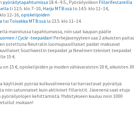
en
pyöräilytapahtumissa
18.4.–9.5., Pyöräilyviikon
Fillarifestareilla
sella
ti 12.5. klo 7–10,
Harju MTB:ssä
to 14.5. klo 11–14,
 klo 12–16,
opiskelijoiden
a
tai
Toivakka MTB:ssä
la 23.5. klo 11–14.
edellä mainitussa tapahtumassa, niin saat kaupan päälle
-Suomen
I Cycle
-teepaidan
! Perhejäsenyyteen saa 2 aikuisten paita
seen ostettuna Neutralin luomupuuvillaiset paidat maksavat
 Puuvillaiset Southwestin teepaidat ja Newlinen tekniset teepaidat
lle 15 €.
 on 15 €, opiskelijoiden ja muiden vähävaraisten 20 €, aikuisten 30
ka käyttävät pyörää kulkuvälineenä tai harrastavat pyöräilyä.
a niin satunnaiset kuin aktiiviset fillaristit. Jäsenenä saat etuja
a pyöräilyolojen kehittämistä. Yhdistykseen kuuluu noin 1000
vetullut mukaan!