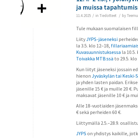
ja muissa tapahtumis
/
/
11.4.2025
in
Tiedotteet
by
Teemu
Tule mukaan suomalaisen fill
Liity
JYPS-jäseneksi
perheid
la 3.5. klo 12–18,
fillariaamiai
Kuvasuunnistuksessa
la 10.5.
Toivakka MTB:ssä
to 29.5. klo
Kun liityt jäseneksi jossain 
hienon
Jyväskylän tai Keski
ja yhden lasten paidan. Erik
jäsenille 15 € ja muille 20 €.
maksavat jäsenille 10 € ja mui
Alle 18-vuotiaiden jäsenmaksu
€ sekä perheiden 60 €.
Liittymällä 2.5.–28.9. osallis
JYPS
on yhdistys kaikille, jot