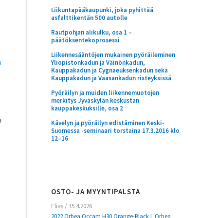
Liikuntapääkaupunki, joka pyhittää
asfalttikentän 500 autolle
Rautpohjan alikulku, osa 1 –
päätöksentekoprosessi
Liikennesääntöjen mukainen pyöräileminen
a
Yliopistonkadun ja Väinönkadun,
Kauppakadun ja Cygnaeuksenkadun sekä
Kauppakadun ja Vaasankadun risteyksissä
Pyöräilyn ja muiden liikennemuotojen
merkitys Jyväskylän keskustan
kauppakeskuksille, osa 2
a
Kävelyn ja pyöräilyn edistäminen Keski-
Suomessa -seminaari torstaina 17.3.2016 klo
12–16
OSTO- JA MYYNTIPALSTA
Elias
/
15.4.2026
2022 Orbea Occam H30 Orange-Black L Orbea