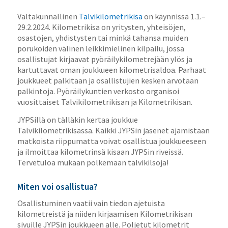
Valtakunnallinen
Talvikilometrikisa
on käynnissä 1.1.–
29.2.2024. Kilometrikisa on yritysten, yhteisöjen,
osastojen, yhdistysten tai minkä tahansa muiden
porukoiden välinen leikkimielinen kilpailu, jossa
osallistujat kirjaavat pyöräilykilometrejään ylös ja
kartuttavat oman joukkueen kilometrisaldoa. Parhaat
joukkueet palkitaan ja osallistujien kesken arvotaan
palkintoja. Pyöräilykuntien verkosto organisoi
vuosittaiset Talvikilometrikisan ja Kilometrikisan.
JYPSillä on tälläkin kertaa joukkue
Talvikilometrikisassa. Kaikki JYPSin jäsenet ajamistaan
matkoista riippumatta voivat osallistua joukkueeseen
ja ilmoittaa kilometrinsä kisaan JYPSin riveissä.
Tervetuloa mukaan polkemaan talvikilsoja!
Miten voi osallistua?
Osallistuminen vaatii vain tiedon ajetuista
kilometreistä ja niiden kirjaamisen Kilometrikisan
sivuille JYPSin joukkueen alle. Poljetut kilometrit