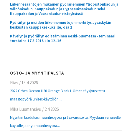
Liikennesääntöjen mukainen pyöräileminen Yliopistonkadun ja
Väinönkadun, Kauppakadun ja Cygnaeuksenkadun sekä
Kauppakadun ja Vaasankadun risteyksissä
Pyöräilyn ja muiden liikennemuotojen merkitys Jyväskylän
keskustan kauppakeskuksille, osa 2
Kävelyn ja pyöräilyn edistäminen Keski-Suomessa -seminaari
torstaina 17.3.2016 klo 12–16
OSTO- JA MYYNTIPALSTA
Elias
/
15.4.2026
2022 Orbea Occam H30 Orange-Black L Orbea täysjousitettu
maastopyörä unisex-käyttöön....
Mika Luomansivu
/
2.4.2026
Myyntiin laadukas maantiepyörä ja lisävarusteita. Myydään vähäiselle
käytölle jäänyt maantiepyörä...