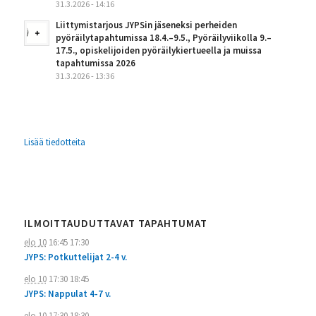
31.3.2026 - 14:16
Liittymistarjous JYPSin jäseneksi perheiden
pyöräilytapahtumissa 18.4.–9.5., Pyöräilyviikolla 9.–
17.5., opiskelijoiden pyöräilykiertueella ja muissa
tapahtumissa 2026
31.3.2026 - 13:36
Lisää tiedotteita
ILMOITTAUDUTTAVAT TAPAHTUMAT
elo 10
16:45
17:30
JYPS: Potkuttelijat 2-4 v.
elo 10
17:30
18:45
JYPS: Nappulat 4-7 v.
elo 10
17:30
18:30