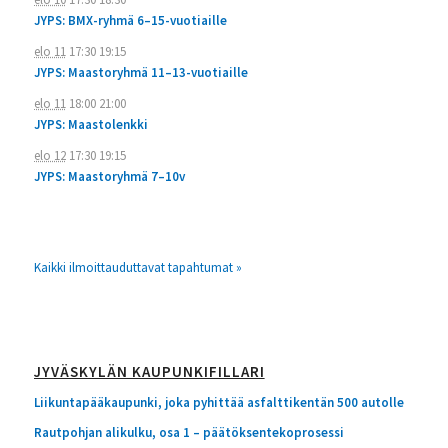
JYPS: BMX-ryhmä 6–15-vuotiaille
elo 11
17:30
19:15
JYPS: Maastoryhmä 11–13-vuotiaille
elo 11
18:00
21:00
JYPS: Maastolenkki
elo 12
17:30
19:15
JYPS: Maastoryhmä 7–10v
Kaikki ilmoittauduttavat tapahtumat »
JYVÄSKYLÄN KAUPUNKIFILLARI
Liikuntapääkaupunki, joka pyhittää asfalttikentän 500 autolle
Rautpohjan alikulku, osa 1 – päätöksentekoprosessi