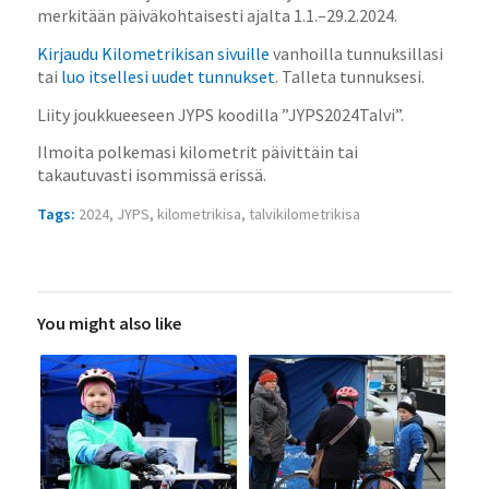
merkitään päiväkohtaisesti ajalta 1.1.–29.2.2024.
Kirjaudu Kilometrikisan sivuille
vanhoilla tunnuksillasi
tai
luo itsellesi uudet tunnukset
. Talleta tunnuksesi.
Liity joukkueeseen JYPS koodilla ”JYPS2024Talvi”.
Ilmoita polkemasi kilometrit päivittäin tai
takautuvasti isommissä erissä.
Tags:
2024
,
JYPS
,
kilometrikisa
,
talvikilometrikisa
You might also like