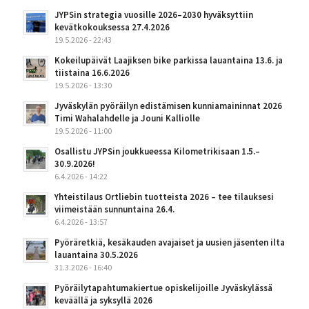
JYPSin strategia vuosille 2026–2030 hyväksyttiin
kevätkokouksessa 27.4.2026
19.5.2026 - 22:43
Kokeilupäivät Laajiksen bike parkissa lauantaina 13.6. ja
tiistaina 16.6.2026
19.5.2026 - 13:30
Jyväskylän pyöräilyn edistämisen kunniamaininnat 2026
Timi Wahalahdelle ja Jouni Kalliolle
19.5.2026 - 11:00
Osallistu JYPSin joukkueessa Kilometrikisaan 1.5.–
30.9.2026!
6.4.2026 - 14:22
Yhteistilaus Ortliebin tuotteista 2026 – tee tilauksesi
viimeistään sunnuntaina 26.4.
6.4.2026 - 13:57
Pyöräretkiä, kesäkauden avajaiset ja uusien jäsenten ilta
lauantaina 30.5.2026
31.3.2026 - 16:40
Pyöräilytapahtumakiertue opiskelijoille Jyväskylässä
keväällä ja syksyllä 2026