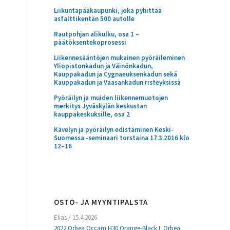
Liikuntapääkaupunki, joka pyhittää
asfalttikentän 500 autolle
Rautpohjan alikulku, osa 1 –
päätöksentekoprosessi
Liikennesääntöjen mukainen pyöräileminen
Yliopistonkadun ja Väinönkadun,
Kauppakadun ja Cygnaeuksenkadun sekä
Kauppakadun ja Vaasankadun risteyksissä
Pyöräilyn ja muiden liikennemuotojen
merkitys Jyväskylän keskustan
kauppakeskuksille, osa 2
Kävelyn ja pyöräilyn edistäminen Keski-
Suomessa -seminaari torstaina 17.3.2016 klo
12–16
OSTO- JA MYYNTIPALSTA
Elias
/
15.4.2026
2022 Orbea Occam H30 Orange-Black L Orbea