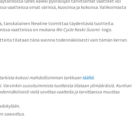
äytännössä lähes kaikki pyöräilijän tarvitsemat vaatteet voi
kissa vaatteissa omat värinsä, kuosinsa ja kokonsa. Valikoimasta
tä, tanskalainen Newline toimittaa täydentäviä tuotteita.
Monissa vaatteissa on mukana
We Cycle Keski-Suomi
-logo.
aatteita tilataan tänä vuonna todennäköisesti vain tämän kerran.
in tarkista kokosi mahdollisimman tarkkaan
täältä
.
lti. Varsinkin suosituimmista tuotteista tilataan ylimääräisiä. Kunhan
odennäköisesti vielä sovittaa vaatteita ja tarvittaessa muuttaa
väskylään.
n saavuttua.