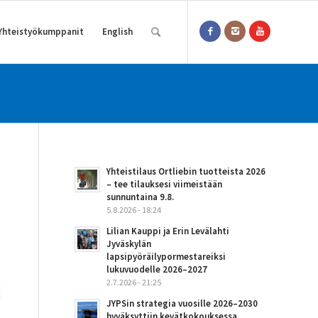
Yhteistyökumppanit
English
Yhteistilaus Ortliebin tuotteista 2026
– tee tilauksesi viimeistään
sunnuntaina 9.8.
5.8.2026 - 18:24
Lilian Kauppi ja Erin Levälahti
Jyväskylän
lapsipyöräilypormestareiksi
lukuvuodelle 2026–2027
2.7.2026 - 21:25
JYPSin strategia vuosille 2026–2030
hyväksyttiin kevätkokouksessa