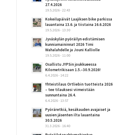
27.4.2026
19.5.2026 - 22:43
Kokeilupäivät Laajiksen bike parkissa
lauantaina 13.6. ja tiistaina 16.6.2026
19.5.2026 - 13:30
Jyväskylän pyöräilyn edistämisen
kunniamaininnat 2026 Timi
Wahalahdelle ja Jouni Kalliolle
19.5.2026 - 11:00
Osallistu JYPSin joukkueessa
Kilometrikisaan 1.5.–30.9.2026!
6.4.2026 - 14:22
Yhteistilaus Ortliebin tuotteista 2026
– tee tilauksesi viimeistään
sunnuntaina 26.4.
6.4.2026 - 13:57
Pyöräretkiä, kesäkauden avajaiset ja
uusien jäsenten ilta lauantaina
30.5.2026
31.3.2026 - 16:40
Pyöräilytapahtumakiertue