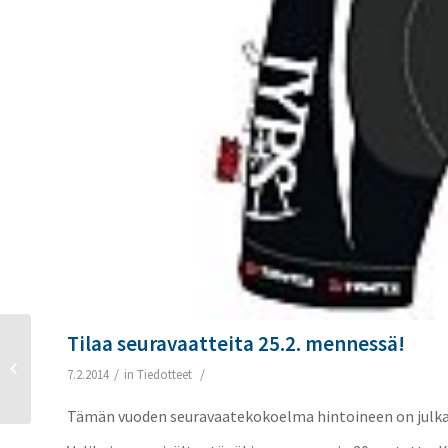
Tilaa seuravaatteita 25.2. mennessä!
Muistutus Ryytipolun ja
Sulkulantien
/
/
7.2.2014
in
Tiedotteet
katusuunnitelmista
Tämän vuoden seuravaatekokoelma hintoineen on julkaist