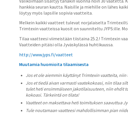
Valikoimaan sisältyy tänäkin vuonna noin 30 vaatetta. K
hankkia seuran kautta. Naisille ja miehille on lähes kai
löytyy myös lapsille sopivia vaatteita.
Melkein kaikki vaatteet tulevat norjalaiselta Trimtexil
Trimtexin vaatteissa kuosit on suunniteltu JYPS:ille. 
Tilaa vaatteesi viimeistään tiistaina 25.2.! Trimtexin v
Vaatteiden pitäisi olla Jyväskylässä huhtikuussa.
http://www.jyps.fi/vaatteet
Muutamia huomioita tilaamisesta
Jos et ole aiemmin käyttänyt Trimtexin vaatteita, ni
Jos et tiedä aivan varmasti vaatekokoasi, niin tilaa si
tulet heti ensimmäiseen jakotilaisuuteen, niin ehdit t
kokoasi. Tärkeintä on tilata!
Vaatteet on maksettava heti toimituksen saavuttua Jy
Tule noutamaan vaatteesi mahdollisimman pian niide