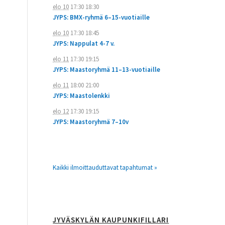
elo 10
17:30
18:30
JYPS: BMX-ryhmä 6–15-vuotiaille
elo 10
17:30
18:45
JYPS: Nappulat 4-7 v.
elo 11
17:30
19:15
JYPS: Maastoryhmä 11–13-vuotiaille
elo 11
18:00
21:00
JYPS: Maastolenkki
elo 12
17:30
19:15
JYPS: Maastoryhmä 7–10v
Kaikki ilmoittauduttavat tapahtumat »
JYVÄSKYLÄN KAUPUNKIFILLARI