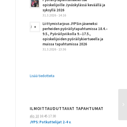
opiskelijoille Jyväskylässä keväällä ja
syksyllä 2026
31.3.2026 - 14:16
Liittymistarjous JYPSin jäseneksi
perheiden pyöräilytapahtumissa 18.4.–
9.5., Pyöräilyviikolla 9.–17.5.,
opiskelijoiden pyöräilykiertueella ja
muissa tapahtumissa 2026
31.3.2026 - 13:36
Lisää tiedotteita
ILMOITTAUDUTTAVAT TAPAHTUMAT
elo 10
16:45
17:30
JYPS: Potkuttelijat 2-4 v.