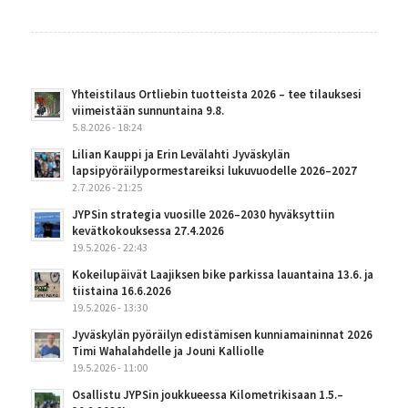
Yhteistilaus Ortliebin tuotteista 2026 – tee tilauksesi
viimeistään sunnuntaina 9.8.
5.8.2026 - 18:24
Lilian Kauppi ja Erin Levälahti Jyväskylän
lapsipyöräilypormestareiksi lukuvuodelle 2026–2027
2.7.2026 - 21:25
JYPSin strategia vuosille 2026–2030 hyväksyttiin
kevätkokouksessa 27.4.2026
19.5.2026 - 22:43
Kokeilupäivät Laajiksen bike parkissa lauantaina 13.6. ja
tiistaina 16.6.2026
19.5.2026 - 13:30
Jyväskylän pyöräilyn edistämisen kunniamaininnat 2026
Timi Wahalahdelle ja Jouni Kalliolle
19.5.2026 - 11:00
Osallistu JYPSin joukkueessa Kilometrikisaan 1.5.–