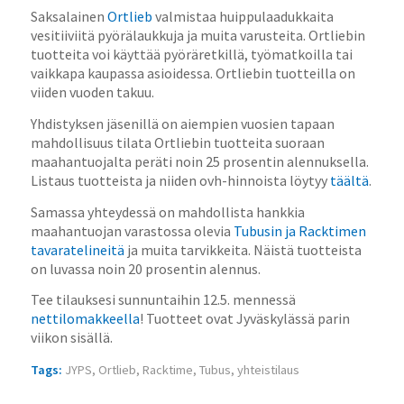
Saksalainen
Ortlieb
valmistaa huippulaadukkaita
vesitiiviitä pyörälaukkuja ja muita varusteita. Ortliebin
tuotteita voi käyttää pyöräretkillä, työmatkoilla tai
vaikkapa kaupassa asioidessa. Ortliebin tuotteilla on
viiden vuoden takuu.
Yhdistyksen jäsenillä on aiempien vuosien tapaan
mahdollisuus tilata Ortliebin tuotteita suoraan
maahantuojalta peräti noin 25 prosentin alennuksella.
Listaus tuotteista ja niiden ovh-hinnoista löytyy
täältä
.
Samassa yhteydessä on mahdollista hankkia
maahantuojan varastossa olevia
Tubusin ja Racktimen
tavaratelineitä
ja muita tarvikkeita. Näistä tuotteista
on luvassa noin 20 prosentin alennus.
Tee tilauksesi sunnuntaihin 12.5. mennessä
nettilomakkeella
! Tuotteet ovat Jyväskylässä parin
viikon sisällä.
Tags:
JYPS
,
Ortlieb
,
Racktime
,
Tubus
,
yhteistilaus