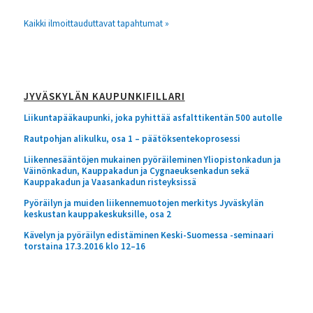
Kaikki ilmoittauduttavat tapahtumat »
JYVÄSKYLÄN KAUPUNKIFILLARI
Liikuntapääkaupunki, joka pyhittää asfalttikentän 500 autolle
Rautpohjan alikulku, osa 1 – päätöksentekoprosessi
Liikennesääntöjen mukainen pyöräileminen Yliopistonkadun ja
Väinönkadun, Kauppakadun ja Cygnaeuksenkadun sekä
Kauppakadun ja Vaasankadun risteyksissä
Pyöräilyn ja muiden liikennemuotojen merkitys Jyväskylän
keskustan kauppakeskuksille, osa 2
Kävelyn ja pyöräilyn edistäminen Keski-Suomessa -seminaari
torstaina 17.3.2016 klo 12–16