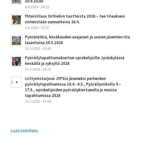
30.9.2026!
6.4.2026 - 14:22
Yhteistilaus Ortliebin tuotteista 2026 – tee tilauksesi
viimeistään sunnuntaina 26.4.
6.4.2026 - 13:57
Pyöräretkiä, kesäkauden avajaiset ja uusien jäsenten ilta
lauantaina 30.5.2026
31.3.2026 - 16:40
Pyöräilytapahtumakiertue opiskelijoille Jyväskylässä
keväällä ja syksyllä 2026
31.3.2026 - 14:16
Liittymistarjous JYPSin jäseneksi perheiden
pyöräilytapahtumissa 18.4.–9.5., Pyöräilyviikolla 9.–
17.5., opiskelijoiden pyöräilykiertueella ja muissa
tapahtumissa 2026
31.3.2026 - 13:36
Lisää tiedotteita