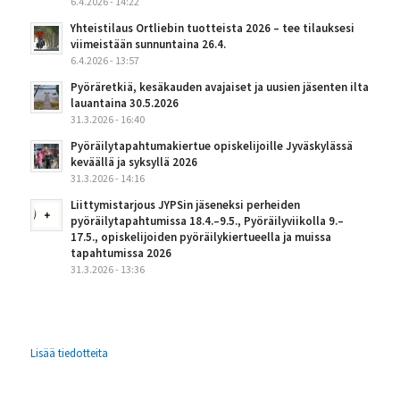
6.4.2026 - 14:22
Yhteistilaus Ortliebin tuotteista 2026 – tee tilauksesi
viimeistään sunnuntaina 26.4.
6.4.2026 - 13:57
Pyöräretkiä, kesäkauden avajaiset ja uusien jäsenten ilta
lauantaina 30.5.2026
31.3.2026 - 16:40
Pyöräilytapahtumakiertue opiskelijoille Jyväskylässä
keväällä ja syksyllä 2026
31.3.2026 - 14:16
Liittymistarjous JYPSin jäseneksi perheiden
pyöräilytapahtumissa 18.4.–9.5., Pyöräilyviikolla 9.–
17.5., opiskelijoiden pyöräilykiertueella ja muissa
tapahtumissa 2026
31.3.2026 - 13:36
Lisää tiedotteita