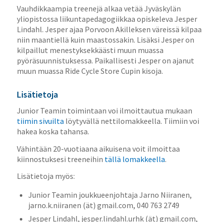
Vauhdikkaampia treenejä alkaa vetää Jyväskylän
yliopistossa liikuntapedagogiikkaa opiskeleva Jesper
Lindahl. Jesper ajaa Porvoon Akilleksen väreissä kilpaa
niin maantiellä kuin maastossakin. Lisäksi Jesper on
kilpaillut menestyksekkäästi muun muassa
pyöräsuunnistuksessa. Paikallisesti Jesper on ajanut
muun muassa Ride Cycle Store Cupin kisoja.
Lisätietoja
Junior Teamin toimintaan voi ilmoittautua mukaan
tiimin sivuilta
löytyvällä nettilomakkeella. Tiimiin voi
hakea koska tahansa.
Vähintään 20-vuotiaana aikuisena voit ilmoittaa
kiinnostuksesi treeneihin
tällä lomakkeella
.
Lisätietoja myös:
Junior Teamin joukkueenjohtaja Jarno Niiranen,
jarno.k.niiranen (ät) gmail.com, 040 763 2749
Jesper Lindahl, jesper.lindahl.urhk (ät) gmail.com,