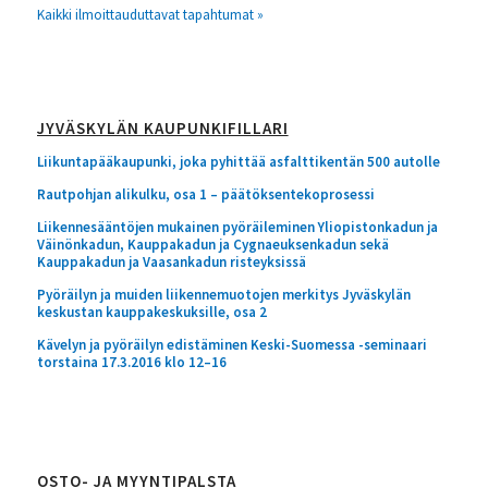
Kaikki ilmoittauduttavat tapahtumat »
JYVÄSKYLÄN KAUPUNKIFILLARI
Liikuntapääkaupunki, joka pyhittää asfalttikentän 500 autolle
Rautpohjan alikulku, osa 1 – päätöksentekoprosessi
Liikennesääntöjen mukainen pyöräileminen Yliopistonkadun ja
Väinönkadun, Kauppakadun ja Cygnaeuksenkadun sekä
Kauppakadun ja Vaasankadun risteyksissä
Pyöräilyn ja muiden liikennemuotojen merkitys Jyväskylän
keskustan kauppakeskuksille, osa 2
Kävelyn ja pyöräilyn edistäminen Keski-Suomessa -seminaari
torstaina 17.3.2016 klo 12–16
OSTO- JA MYYNTIPALSTA