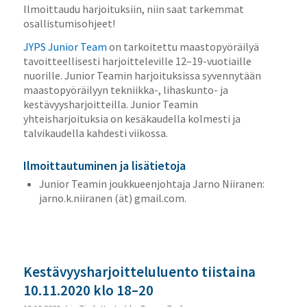
Ilmoittaudu harjoituksiin, niin saat tarkemmat
osallistumisohjeet!
JYPS Junior Team
on tarkoitettu maastopyöräilyä
tavoitteellisesti harjoitteleville 12–19-vuotiaille
nuorille. Junior Teamin harjoituksissa syvennytään
maastopyöräilyyn tekniikka-, lihaskunto- ja
kestävyysharjoitteilla. Junior Teamin
yhteisharjoituksia on kesäkaudella kolmesti ja
talvikaudella kahdesti viikossa.
Ilmoittautuminen ja lisätietoja
Junior Teamin joukkueenjohtaja Jarno Niiranen:
jarno.k.niiranen (ät) gmail.com.
Kestävyysharjoitteluluento tiistaina
10.11.2020 klo 18–20