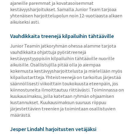
ajaneille paremmat ja kovatasoisemmat
kestävyysharjoitukset. Samalla Junior Team tarjoaa
yhtenäisen harjoittelupolun noin 12-vuotiaasta alkaen
aikuiseksi asti.
Vauhdikkaita treenejä kilpailuihin tähtääville
Junior Teamin jatkoryhmän ohessa alamme tarjota
vauhdikkaita ohjattuja pyörätreenejä
kestävyystyyppisiin kilpailuihin tähtääville nuorille
aikuisille. Osallistujilla pitää olla jo aiempaa
kokemusta kestävyysharjoittelusta ja mielellään myös
kilpailustartteja. Yhteistreenejä on tarkoitus järjestää
säännöllisesti viikoittain toukokuusta eteenpäin, jos
kiinnostuneita ilmoittautuu riittävästi. Toiminnassa on
kuukausimaksu, jolla katetaan ryhmän ohjaamisen
kustannukset. Kuukausimaksun suuruus riippuu
järjestettävien treenien ja toimintaan osallistuvien
määrästä.
Jesper Lindahl harjoitusten vetäjäksi