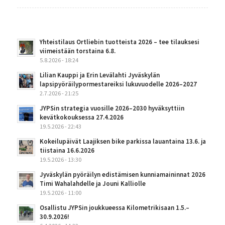
Yhteistilaus Ortliebin tuotteista 2026 – tee tilauksesi
viimeistään torstaina 6.8.
5.8.2026 - 18:24
Lilian Kauppi ja Erin Levälahti Jyväskylän
lapsipyöräilypormestareiksi lukuvuodelle 2026–2027
2.7.2026 - 21:25
JYPSin strategia vuosille 2026–2030 hyväksyttiin
kevätkokouksessa 27.4.2026
19.5.2026 - 22:43
Kokeilupäivät Laajiksen bike parkissa lauantaina 13.6. ja
tiistaina 16.6.2026
19.5.2026 - 13:30
Jyväskylän pyöräilyn edistämisen kunniamaininnat 2026
Timi Wahalahdelle ja Jouni Kalliolle
19.5.2026 - 11:00
Osallistu JYPSin joukkueessa Kilometrikisaan 1.5.–
30.9.2026!