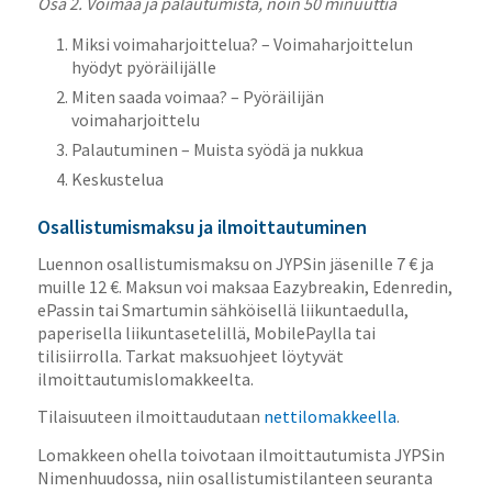
Osa 2. Voimaa ja palautumista, noin 50 minuuttia
Miksi voimaharjoittelua? – Voimaharjoittelun
hyödyt pyöräilijälle
Miten saada voimaa? – Pyöräilijän
voimaharjoittelu
Palautuminen – Muista syödä ja nukkua
Keskustelua
Osallistumismaksu ja ilmoittautuminen
Luennon osallistumismaksu on JYPSin jäsenille 7 € ja
muille 12 €. Maksun voi maksaa Eazybreakin, Edenredin,
ePassin tai Smartumin sähköisellä liikuntaedulla,
paperisella liikuntasetelillä, MobilePaylla tai
tilisiirrolla. Tarkat maksuohjeet löytyvät
ilmoittautumislomakkeelta.
Tilaisuuteen ilmoittaudutaan
nettilomakkeella
.
Lomakkeen ohella toivotaan ilmoittautumista JYPSin
Nimenhuudossa, niin osallistumistilanteen seuranta