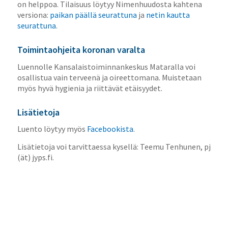
on helppoa. Tilaisuus löytyy Nimenhuudosta kahtena
versiona:
paikan päällä seurattuna
ja
netin kautta
seurattuna
.
Toimintaohjeita koronan varalta
Luennolle Kansalaistoiminnankeskus Mataralla voi
osallistua vain terveenä ja oireettomana. Muistetaan
myös hyvä hygienia ja riittävät etäisyydet.
Lisätietoja
Luento löytyy myös
Facebookista
.
Lisätietoja voi tarvittaessa kysellä: Teemu Tenhunen, pj
(ät) jyps.fi.