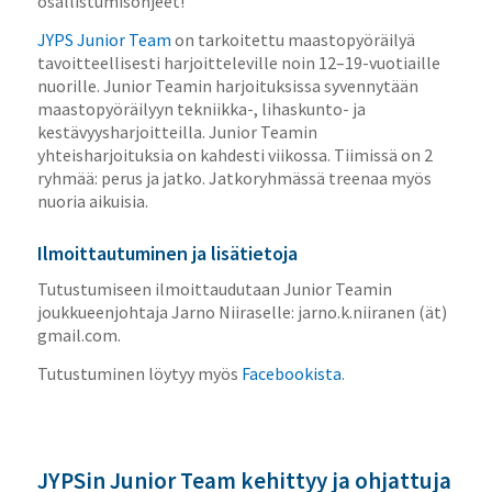
osallistumisohjeet!
JYPS Junior Team
on tarkoitettu maastopyöräilyä
tavoitteellisesti harjoitteleville noin 12–19-vuotiaille
nuorille. Junior Teamin harjoituksissa syvennytään
maastopyöräilyyn tekniikka-, lihaskunto- ja
kestävyysharjoitteilla. Junior Teamin
yhteisharjoituksia on kahdesti viikossa. Tiimissä on 2
ryhmää: perus ja jatko. Jatkoryhmässä treenaa myös
nuoria aikuisia.
Ilmoittautuminen ja lisätietoja
Tutustumiseen ilmoittaudutaan Junior Teamin
joukkueenjohtaja Jarno Niiraselle: jarno.k.niiranen (ät)
gmail.com.
Tutustuminen löytyy myös
Facebookista
.
JYPSin Junior Team kehittyy ja ohjattuja