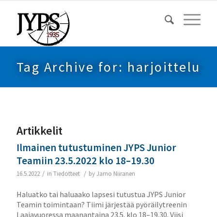
Tag Archive for: harjoittelu
Artikkelit
Ilmainen tutustuminen JYPS Junior
Teamiin 23.5.2022 klo 18–19.30
/
/
16.5.2022
in
Tiedotteet
by
Jarno Niiranen
Haluatko tai haluaako lapsesi tutustua JYPS Junior
Teamin toimintaan? Tiimi järjestää pyöräilytreenin
Laajavuoressa maanantaina 23.5. klo 18–19.30. Viisi