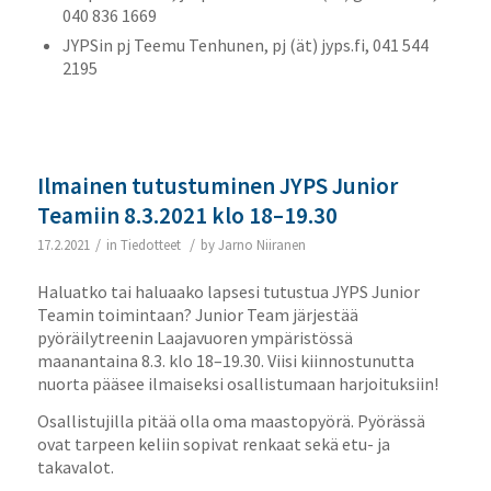
040 836 1669
JYPSin pj Teemu Tenhunen, pj (ät) jyps.fi, 041 544
2195
Ilmainen tutustuminen JYPS Junior
Teamiin 8.3.2021 klo 18–19.30
/
/
17.2.2021
in
Tiedotteet
by
Jarno Niiranen
Haluatko tai haluaako lapsesi tutustua JYPS Junior
Teamin toimintaan? Junior Team järjestää
pyöräilytreenin Laajavuoren ympäristössä
maanantaina 8.3. klo 18–19.30. Viisi kiinnostunutta
nuorta pääsee ilmaiseksi osallistumaan harjoituksiin!
Osallistujilla pitää olla oma maastopyörä. Pyörässä
ovat tarpeen keliin sopivat renkaat sekä etu- ja
takavalot.