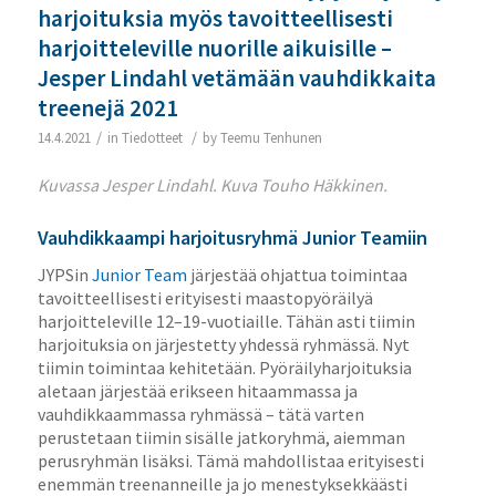
harjoituksia myös tavoitteellisesti
harjoitteleville nuorille aikuisille –
Jesper Lindahl vetämään vauhdikkaita
treenejä 2021
/
/
14.4.2021
in
Tiedotteet
by
Teemu Tenhunen
Kuvassa Jesper Lindahl. Kuva Touho Häkkinen.
Vauhdikkaampi harjoitusryhmä Junior Teamiin
JYPSin
Junior Team
järjestää ohjattua toimintaa
tavoitteellisesti erityisesti maastopyöräilyä
harjoitteleville 12–19-vuotiaille. Tähän asti tiimin
harjoituksia on järjestetty yhdessä ryhmässä. Nyt
tiimin toimintaa kehitetään. Pyöräilyharjoituksia
aletaan järjestää erikseen hitaammassa ja
vauhdikkaammassa ryhmässä – tätä varten
perustetaan tiimin sisälle jatkoryhmä, aiemman
perusryhmän lisäksi. Tämä mahdollistaa erityisesti
enemmän treenanneille ja jo menestyksekkäästi