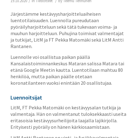
/
/
19.10.2020
in
Tiedotteet
by
Teemu Tenhunen
Järjestämme kestävyysharjoitteluaiheisen
luentotilaisuuden. Luennolla pureudutaan
pyöräilyharjoitteluun sekä tätä tukevaan voima- ja
muuhun harjoitteluun. Puhujina toimivat valmentajat
ja tutkijat, LitM ja FT Pekka Matomäki sekä LitM Antti
Rantanen.
Luennolle voi osallistua paikan päällä
Kansalaistoiminnankeskus Mataran salissa Matara tai
etänä Google Meetin kautta. Luentotilaan mahtuu 80
henkilöä, mutta paikan päälle otetaan
koronatilanteen vuoksi enintään 20 osallistujaa.
Luennoitsijat
LitM, FT Pekka Matomäki on kestävyysalan tutkija ja
valmentaja. Hän on valmentanut tuloksekkaasti useita
eritasoisia kestävyysurheilijoita laajalla lajikirjolla.
Erityisesti pyöräily on hänen kärkiosaamistaan.
LitM Antti Rantanen on uinti- ja fysiikkavalmentaja.