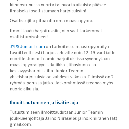
kiinnostunutta nuorta tai nuorta aikuista pääsee
ilmaiseksi osallistumaan harjoituksiin!
Osallistujilla pitää olla oma maastopyörä.
Ilmoittaudu harjoituksiin, niin saat tarkemmat
osallistumisohjeet!
JYPS Junior Team
on tarkoitettu maastopyöräilyä
tavoitteellisesti harjoitteleville noin 12–19-vuotiaille
nuorille. Junior Teamin harjoituksissa syvennytään
maastopyöräilyyn tekniikka-, lihaskunto- ja
kestävyysharjoitteilla. Junior Teamin
yhteisharjoituksia on kahdesti viikossa. Tiimissä on 2
ryhmää: perus ja jatko. Jatkoryhmässä treenaa myös
nuoria aikuisia.
Ilmoittautuminen ja lisätietoja
Tutustumiseen ilmoittaudutaan Junior Teamin
joukkueenjohtaja Jarno Niiraselle: jarno.k.niiranen (ät)
gmail.com.