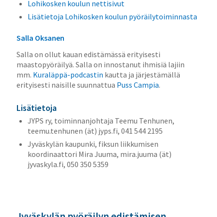
Lohikosken koulun nettisivut
Lisätietoja Lohikosken koulun pyöräilytoiminnasta
Salla Oksanen
Salla on ollut kauan edistämässä erityisesti
maastopyöräilyä. Salla on innostanut ihmisiä lajiin
mm.
Kuraläppä-podcastin
kautta ja järjestämällä
erityisesti naisille suunnattua
Puss Campia
.
Lisätietoja
JYPS ry, toiminnanjohtaja Teemu Tenhunen,
teemu.tenhunen (ät) jyps.fi, 041 544 2195
Jyväskylän kaupunki, fiksun liikkumisen
koordinaattori Mira Juuma, mira.juuma (ät)
jyvaskyla.fi, 050 350 5359
Jyväskylän pyöräilyn edistämisen