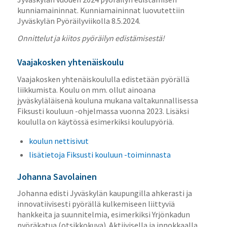
kunniamaininnat. Kunniamaininnat luovutettiin
Jyväskylän Pyöräilyviikolla 8.5.2024.
Onnittelut ja kiitos pyöräilyn edistämisestä!
Vaajakosken yhtenäiskoulu
Vaajakosken yhtenäiskoululla edistetään pyörällä
liikkumista. Koulu on mm. ollut ainoana
jyväskyläläisenä kouluna mukana valtakunnallisessa
Fiksusti kouluun -ohjelmassa vuonna 2023. Lisäksi
koululla on käytössä esimerkiksi koulupyöriä.
koulun nettisivut
lisätietoja Fiksusti kouluun -toiminnasta
Johanna Savolainen
Johanna edisti Jyväskylän kaupungilla ahkerasti ja
innovatiivisesti pyörällä kulkemiseen liittyviä
hankkeita ja suunnitelmia, esimerkiksi Yrjönkadun
pyöräkatua (otsikkokuva). Aktiivisella ja innokkaalla