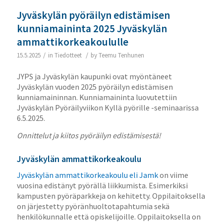
Jyväskylän pyöräilyn edistämisen
kunniamaininta 2025 Jyväskylän
ammattikorkeakoululle
/
/
15.5.2025
in
Tiedotteet
by
Teemu Tenhunen
JYPS ja Jyväskylän kaupunki ovat myöntäneet
Jyväskylän vuoden 2025 pyöräilyn edistämisen
kunniamaininnan. Kunniamaininta luovutettiin
Jyväskylän Pyöräilyviikon Kyllä pyörille -seminaarissa
6.5.2025.
Onnittelut ja kiitos pyöräilyn edistämisestä!
Jyväskylän ammattikorkeakoulu
Jyväskylän ammattikorkeakoulu eli Jamk
on viime
vuosina edistänyt pyörällä liikkumista. Esimerkiksi
kampusten pyöräparkkeja on kehitetty. Oppilaitoksella
on järjestetty pyöränhuoltotapahtumia sekä
henkilökunnalle että opiskelijoille. Oppilaitoksella on