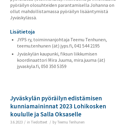
pyöräilyn olosuhteiden parantamisella Johanna on
ollut mahdollistamassa pyöräilyn lisääntymistä
Jyväskylässä.
Lisätietoja
JYPS ry, toiminnanjohtaja Teemu Tenhunen,
teemu.tenhunen (ät) jyps.fi, 041 544 2195
Jyväskylän kaupunki, fiksun liikkumisen
koordinaattori Mira Juuma, mira.juuma (ät)
jyvaskyla.fi, 050 350 5359
Jyväskylän pyöräilyn edistämisen
kunniamaininnat 2023 Lohikosken
koululle ja Salla Oksaselle
/
/
3.6.2023
in
Tiedotteet
by
Teemu Tenhunen