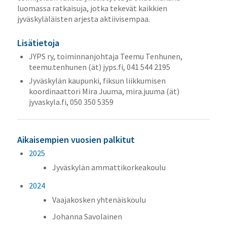
luomassa ratkaisuja, jotka tekevät kaikkien
jyväskyläläisten arjesta aktiivisempaa.
Lisätietoja
JYPS ry, toiminnanjohtaja Teemu Tenhunen,
teemu.tenhunen (ät) jyps.fi, 041 544 2195
Jyväskylän kaupunki, fiksun liikkumisen
koordinaattori Mira Juuma, mira.juuma (ät)
jyvaskyla.fi, 050 350 5359
Aikaisempien vuosien palkitut
2025
Jyväskylän ammattikorkeakoulu
2024
Vaajakosken yhtenäiskoulu
Johanna Savolainen