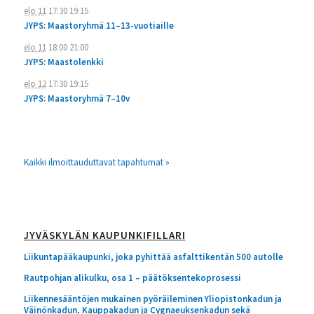
elo 11
17:30
19:15
JYPS: Maastoryhmä 11–13-vuotiaille
elo 11
18:00
21:00
JYPS: Maastolenkki
elo 12
17:30
19:15
JYPS: Maastoryhmä 7–10v
Kaikki ilmoittauduttavat tapahtumat »
JYVÄSKYLÄN KAUPUNKIFILLARI
Liikuntapääkaupunki, joka pyhittää asfalttikentän 500 autolle
Rautpohjan alikulku, osa 1 – päätöksentekoprosessi
Liikennesääntöjen mukainen pyöräileminen Yliopistonkadun ja
Väinönkadun, Kauppakadun ja Cygnaeuksenkadun sekä