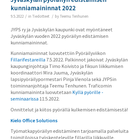
kunniamaininnat 2022
/
/
9.5.2022
in
Tiedotteet
by
Teemu Tenhunen
JYPS ry ja Jyväskylän kaupunki ovat myöntäneet
Jyväskylän vuoden 2022 pyöräilyn edistämisen
kunniamaininnat.
Kunniamaininnat luovutettiin Pyöräilyviikon
Fillarifestareilla
7.5.2022. Palkinnot jakoivat Jyväskylän
kaupunginjohtaja Timo Koivisto ja fiksun liikkumisen
koordinaattori Mira Juuma, Jyväskylän
lapsipyöräilypormestari Pinja Vienola sekä JYPSin
toiminnanjohtaja Teemu Tenhunen. Traficomin
kunniamaininta luovutetaan
Kyllä pyörille -
seminaarissa
11.5.2022.
Onnittelut ja kiitos pyörällä kulkemisen edistämisestä!
Kielo Office Solutions
Työmatkapyöräilyn edistäminen tarjoamalla palveluita
toimitiloissa työskenteleville fillarilla liikkuville.