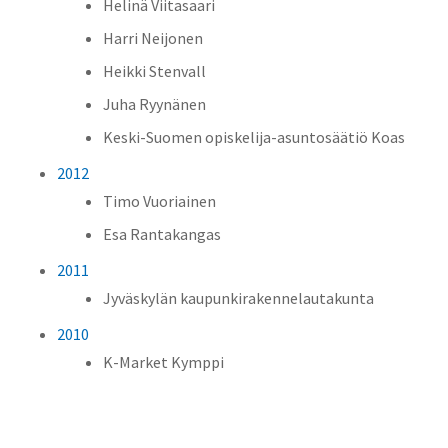
Helinä Viitasaari
Harri Neijonen
Heikki Stenvall
Juha Ryynänen
Keski-Suomen opiskelija-asuntosäätiö Koas
2012
Timo Vuoriainen
Esa Rantakangas
2011
Jyväskylän kaupunkirakennelautakunta
2010
K-Market Kymppi