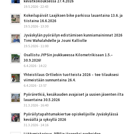
kevätkokouksessa 27.4.2026
19.5.2026 - 22:43
Kokeilupäivät Laajiksen bike parkissa lauantaina 13.6. ja
tiistaina 16.6.2026
19.5.2026 - 13:30
Jyväskylän pyöräilyn edistämisen kunniamaininnat 2026
Timi Wahalahdelle ja Jouni Kalliolle
19.5.2026 - 11:00
Osallistu JYPSin joukkueessa Kilometrikisaan 1.5.–
30.9.2026!
6.4.2026 - 14:22
Yhteistilaus Ortliebin tuotteista 2026 – tee tilauksesi
viimeistään sunnuntaina 26.4.
6.4.2026 - 13:57
Pyöräretkiä, kesäkauden avajaiset ja uusien jäsenten ilta
lauantaina 30.5.2026
31.3.2026 - 16:40
Pyöräilytapahtumakiertue opiskelijoille Jyväskylässä
keväällä ja syksyllä 2026
31.3.2026 - 14:16
Liittymistarjous JYPSin jäseneksi perheiden