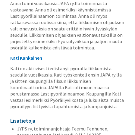
Anna toimi vuosikausia JAPA ry:llä toiminnasta
vastaavana. Anna oli esimerkiksi käynnistämässä
Lastipyörälainaamon toimintaa. Anna oli myös
ratkaisevassa roolissa siinä, että liikkumisen ohjauksen
valtionavustuksia on saatu erittäin hyvin Jyväskylän
seudulle. Liikkumisen ohjauksen valtionavustuksilla on
järjestetty esimerkiksi Pyöräilyviikkoa ja paljon muuta
pyörällä kulkemista edistävää toimintaa.
Kati Kankainen
Kati on aktiivisesti edistänyt pyörällä liikkumista
seudulla vuosikausia. Kati työskenteli ensin JAPA ry:llä
ja sitten kaupungilla fiksun liikkumisen
koordinaattorina. JAPAlla Kati oli muun muassa
perustamassa Lastipyörälainaamoa. Kaupungilla Kati
vastasi esimerkiksi Pyöräilyviikosta ja lukuisista muista
pyöräilyyn liittyvistä tapahtumista ja kampanjoista.
Lisätietoja
JYPS ry, toiminnanjohtaja Teemu Tenhunen,
teemu.tenhunen (ät) jyps.fi, 041 544 2195