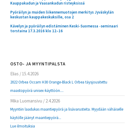
Kauppakadun ja Vaasankadun risteyksissä
Pyöräilyn ja muiden liikennemuotojen merkitys Jyväskylän
keskustan kauppakeskuksille, osa 2
Kävelyn ja pyöräilyn edistäminen Keski-Suomessa -seminaari
torstaina 17.3.2016 klo 12–16
OSTO- JA MYYNTIPALSTA
Elias
/
15.4.2026
2022 Orbea Occam H30 Orange-Black L Orbea täysjousitettu
maastopyörä unisex-käyttöön....
Mika Luomansivu
/
2.4.2026
Myyntiin laadukas maantiepyörä ja lisävarusteita. Myydään vähäiselle
käytölle jäänyt maantiepyörä...
Lue ilmoituksia