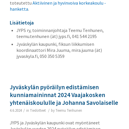
toteutettu
Aktiivinen ja hyvinvoiva korkeakoulu -
hanketta
.
Lisätietoja
JYPS ry, toiminnanjohtaja Teemu Tenhunen,
teemu.tenhunen (ät) jyps.fi, 041 544 2195
Jyväskylän kaupunki, fiksun liikkumisen
koordinaattori Mira Juuma, mira.juuma (ät)
jyvaskyla.fi, 050 350 5359
Jyväskylän pyöräilyn edistämisen
kunniamaininnat 2024 Vaajakosken
yhtenäiskoululle ja Johanna Savolaiselle
/
/
4.6.2024
in
Tiedotteet
by
Teemu Tenhunen
JYPS ja Jyväskylän kaupunki ovat myöntäneet
Jyväskylän vuoden 2024 pyöräilyn edistämisen