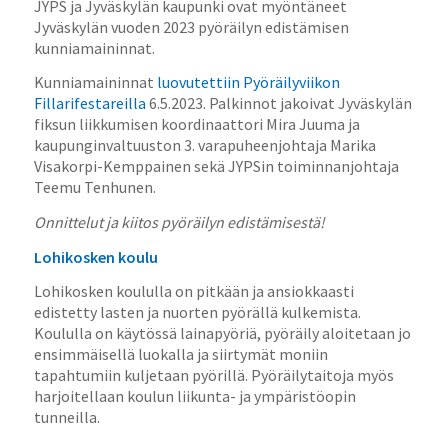
JYPS ja Jyväskylän kaupunki ovat myöntäneet
Jyväskylän vuoden 2023 pyöräilyn edistämisen
kunniamaininnat.
Kunniamaininnat
luovutettiin Pyöräilyviikon
Fillarifestareilla
6.5.2023. Palkinnot jakoivat Jyväskylän
fiksun liikkumisen koordinaattori Mira Juuma ja
kaupunginvaltuuston 3. varapuheenjohtaja Marika
Visakorpi-Kemppainen sekä JYPSin toiminnanjohtaja
Teemu Tenhunen.
Onnittelut ja kiitos pyöräilyn edistämisestä!
Lohikosken koulu
Lohikosken koululla on pitkään ja ansiokkaasti
edistetty lasten ja nuorten pyörällä kulkemista.
Koululla on käytössä lainapyöriä, pyöräily aloitetaan jo
ensimmäisellä luokalla ja siirtymät moniin
tapahtumiin kuljetaan pyörillä. Pyöräilytaitoja myös
harjoitellaan koulun liikunta- ja ympäristöopin
tunneilla.