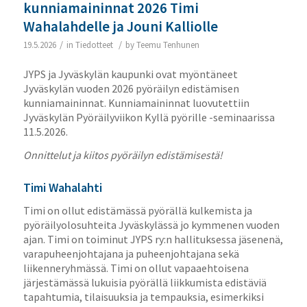
kunniamaininnat 2026 Timi
Wahalahdelle ja Jouni Kalliolle
/
/
19.5.2026
in
Tiedotteet
by
Teemu Tenhunen
JYPS ja Jyväskylän kaupunki ovat myöntäneet
Jyväskylän vuoden 2026 pyöräilyn edistämisen
kunniamaininnat. Kunniamaininnat luovutettiin
Jyväskylän Pyöräilyviikon Kyllä pyörille -seminaarissa
11.5.2026.
Onnittelut ja kiitos pyöräilyn edistämisestä!
Timi Wahalahti
Timi on ollut edistämässä pyörällä kulkemista ja
pyöräilyolosuhteita Jyväskylässä jo kymmenen vuoden
ajan. Timi on toiminut JYPS ry:n hallituksessa jäsenenä,
varapuheenjohtajana ja puheenjohtajana sekä
liikenneryhmässä. Timi on ollut vapaaehtoisena
järjestämässä lukuisia pyörällä liikkumista edistäviä
tapahtumia, tilaisuuksia ja tempauksia, esimerkiksi