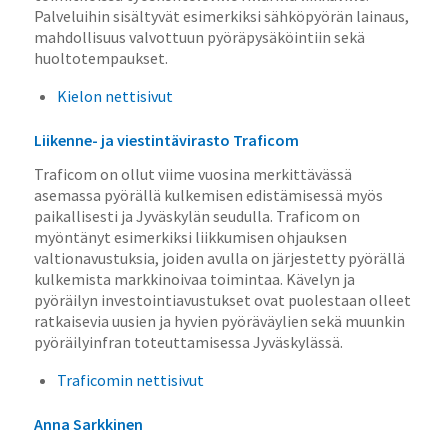
Palveluihin sisältyvät esimerkiksi sähköpyörän lainaus,
mahdollisuus valvottuun pyöräpysäköintiin sekä
huoltotempaukset.
Kielon nettisivut
Liikenne- ja viestintävirasto Traficom
Traficom on ollut viime vuosina merkittävässä
asemassa pyörällä kulkemisen edistämisessä myös
paikallisesti ja Jyväskylän seudulla. Traficom on
myöntänyt esimerkiksi liikkumisen ohjauksen
valtionavustuksia, joiden avulla on järjestetty pyörällä
kulkemista markkinoivaa toimintaa. Kävelyn ja
pyöräilyn investointiavustukset ovat puolestaan olleet
ratkaisevia uusien ja hyvien pyöräväylien sekä muunkin
pyöräilyinfran toteuttamisessa Jyväskylässä.
Traficomin nettisivut
Anna Sarkkinen