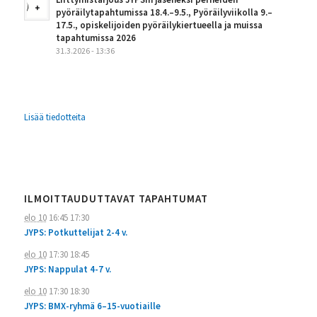
pyöräilytapahtumissa 18.4.–9.5., Pyöräilyviikolla 9.–
17.5., opiskelijoiden pyöräilykiertueella ja muissa
tapahtumissa 2026
31.3.2026 - 13:36
Lisää tiedotteita
ILMOITTAUDUTTAVAT TAPAHTUMAT
elo 10
16:45
17:30
JYPS: Potkuttelijat 2-4 v.
elo 10
17:30
18:45
JYPS: Nappulat 4-7 v.
elo 10
17:30
18:30
JYPS: BMX-ryhmä 6–15-vuotiaille