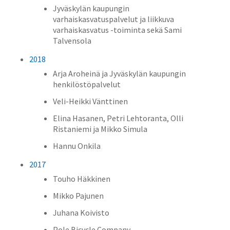
Jyväskylän kaupungin
varhaiskasvatuspalvelut ja liikkuva
varhaiskasvatus -toiminta sekä Sami
Talvensola
2018
Arja Aroheinä ja Jyväskylän kaupungin
henkilöstöpalvelut
Veli-Heikki Vänttinen
Elina Hasanen, Petri Lehtoranta, Olli
Ristaniemi ja Mikko Simula
Hannu Onkila
2017
Touho Häkkinen
Mikko Pajunen
Juhana Koivisto
Pole Bicycle Company