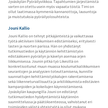
Jyväskylän Pyöräilyviikkoa. Tapahtumien järjestämistä
varten on otettu usein myös vapaata töistä. Timi on
ollut laatimassa kymmeniä kannanottoja, lausuntoja
ja muistutuksia pyöräilyolosuhteista.
Jouni Kallio
Jouni Kallio on tehnyt pitkäjänteistä ja vaikuttavaa
työtä aktiivisen liikkumisen edistämiseksi, erityisesti
lasten ja nuorten parissa. Hän on yhdistänyt
tutkimustiedon ja käytännön kehittämistyön
edistääkseen pyöräilyn ja kävelyn asemaa arjen
liikkumisessa. Jounin pitkä työ Likesillä on
konkretisoitunut muun muassa koulumatkaliikkumisen
seurantojen ja analyysien toteuttamisena, kunnille
suunnattujen kehittämistyökalujen rakentamisena
sekä liikenneturvallisuutta ja arkiliikkumista edistävien
kampanjoiden ja kokeilujen käynnistämisenä.
Jyväskylän kaupungilla Jouni on edistänyt
tutkimustiedon hyödyntämistä käytännön
suunnittelussa ja päätöksenteossa, vahvistanut eri
toimijoiden välistä yhteistyötä ja ollut mukana