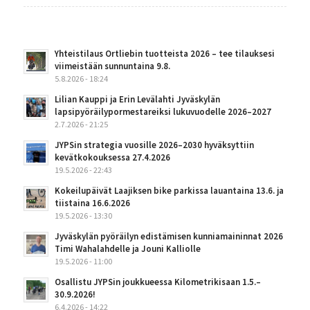
Yhteistilaus Ortliebin tuotteista 2026 – tee tilauksesi
viimeistään sunnuntaina 9.8.
5.8.2026 - 18:24
Lilian Kauppi ja Erin Levälahti Jyväskylän
lapsipyöräilypormestareiksi lukuvuodelle 2026–2027
2.7.2026 - 21:25
JYPSin strategia vuosille 2026–2030 hyväksyttiin
kevätkokouksessa 27.4.2026
19.5.2026 - 22:43
Kokeilupäivät Laajiksen bike parkissa lauantaina 13.6. ja
tiistaina 16.6.2026
19.5.2026 - 13:30
Jyväskylän pyöräilyn edistämisen kunniamaininnat 2026
Timi Wahalahdelle ja Jouni Kalliolle
19.5.2026 - 11:00
Osallistu JYPSin joukkueessa Kilometrikisaan 1.5.–
30.9.2026!
6.4.2026 - 14:22