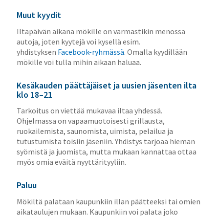
Muut kyydit
Iltapäivän aikana mökille on varmastikin menossa
autoja, joten kyytejä voi kysellä esim.
yhdistyksen
Facebook-ryhmässä
. Omalla kyydillään
mökille voi tulla mihin aikaan haluaa.
Kesäkauden päättäjäiset ja uusien jäsenten ilta
klo 18–21
Tarkoitus on viettää mukavaa iltaa yhdessä.
Ohjelmassa on vapaamuotoisesti grillausta,
ruokailemista, saunomista, uimista, pelailua ja
tutustumista toisiin jäseniin. Yhdistys tarjoaa hieman
syömistä ja juomista, mutta mukaan kannattaa ottaa
myös omia eväitä nyyttärityyliin.
Paluu
Mökiltä palataan kaupunkiin illan päätteeksi tai omien
aikataulujen mukaan. Kaupunkiin voi palata joko