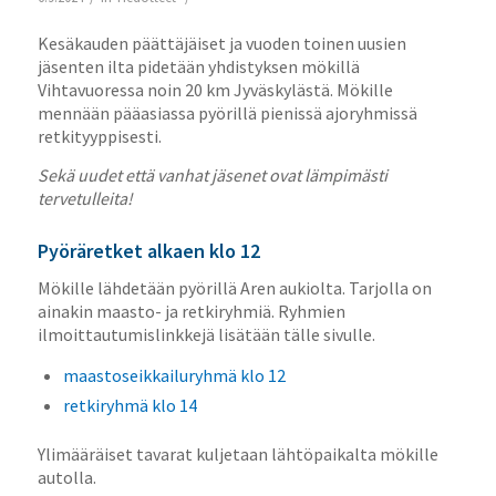
Kesäkauden päättäjäiset ja vuoden toinen uusien
jäsenten ilta pidetään yhdistyksen mökillä
Vihtavuoressa noin 20 km Jyväskylästä. Mökille
mennään pääasiassa pyörillä pienissä ajoryhmissä
retkityyppisesti.
Sekä uudet että vanhat jäsenet ovat lämpimästi
tervetulleita!
Pyöräretket alkaen klo 12
Mökille lähdetään pyörillä Aren aukiolta. Tarjolla on
ainakin maasto- ja retkiryhmiä. Ryhmien
ilmoittautumislinkkejä lisätään tälle sivulle.
maastoseikkailuryhmä klo 12
retkiryhmä klo 14
Ylimääräiset tavarat kuljetaan lähtöpaikalta mökille
autolla.