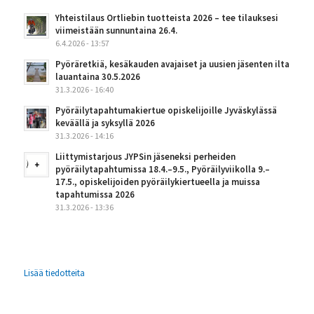
Yhteistilaus Ortliebin tuotteista 2026 – tee tilauksesi
viimeistään sunnuntaina 26.4.
6.4.2026 - 13:57
Pyöräretkiä, kesäkauden avajaiset ja uusien jäsenten ilta
lauantaina 30.5.2026
31.3.2026 - 16:40
Pyöräilytapahtumakiertue opiskelijoille Jyväskylässä
keväällä ja syksyllä 2026
31.3.2026 - 14:16
Liittymistarjous JYPSin jäseneksi perheiden
pyöräilytapahtumissa 18.4.–9.5., Pyöräilyviikolla 9.–
17.5., opiskelijoiden pyöräilykiertueella ja muissa
tapahtumissa 2026
31.3.2026 - 13:36
Lisää tiedotteita