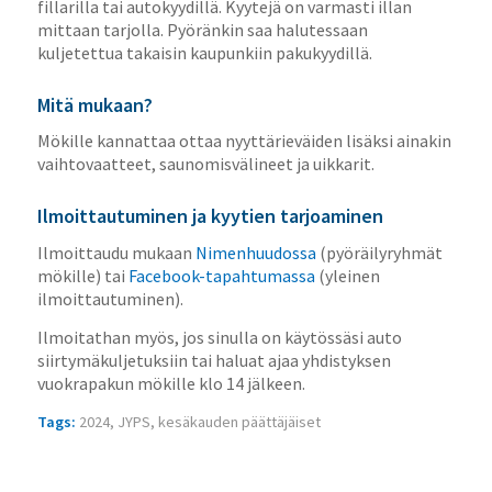
fillarilla tai autokyydillä. Kyytejä on varmasti illan
mittaan tarjolla. Pyöränkin saa halutessaan
kuljetettua takaisin kaupunkiin pakukyydillä.
Mitä mukaan?
Mökille kannattaa ottaa nyyttärieväiden lisäksi ainakin
vaihtovaatteet, saunomisvälineet ja uikkarit.
Ilmoittautuminen ja kyytien tarjoaminen
Ilmoittaudu mukaan
Nimenhuudossa
(pyöräilyryhmät
mökille) tai
Facebook-tapahtumassa
(yleinen
ilmoittautuminen).
Ilmoitathan myös, jos sinulla on käytössäsi auto
siirtymäkuljetuksiin tai haluat ajaa yhdistyksen
vuokrapakun mökille klo 14 jälkeen.
Tags:
2024
,
JYPS
,
kesäkauden päättäjäiset