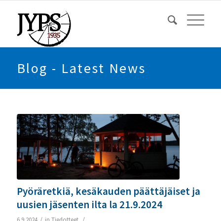
Blog - Latest News
Pyöräretkiä, kesäkauden päättäjäiset ja
uusien jäsenten ilta la 21.9.2024
/
/
6.9.2024
in
Tiedotteet