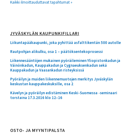
Kaikki ilmoittauduttavat tapahtumat »
JYVÄSKYLÄN KAUPUNKIFILLARI
Liikuntapääkaupunki, joka pyhittää asfalttikentän 500 autolle
Rautpohjan alikulku, osa 1 – päätöksentekoprosessi
Liikennesääntöjen mukainen pyöräileminen Yliopistonkadun ja
Väinönkadun, Kauppakadun ja Cygnaeuksenkadun sekä
Kauppakadun ja Vaasankadun risteyksissä
Pyöräilyn ja muiden liikennemuotojen merkitys Jyväskylän
keskustan kauppakeskuksille, osa 2
Kävelyn ja pyöräilyn edistäminen Keski-Suomessa -seminaari
torstaina 17.3.2016 klo 12–16
OSTO- JA MYYNTIPALSTA