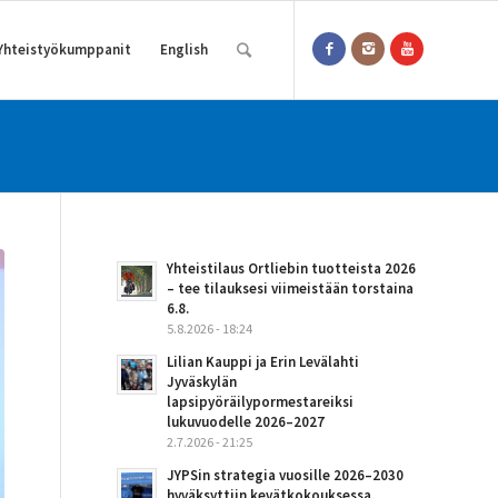
Yhteistyökumppanit
English
Yhteistilaus Ortliebin tuotteista 2026
– tee tilauksesi viimeistään torstaina
6.8.
5.8.2026 - 18:24
Lilian Kauppi ja Erin Levälahti
Jyväskylän
lapsipyöräilypormestareiksi
lukuvuodelle 2026–2027
2.7.2026 - 21:25
JYPSin strategia vuosille 2026–2030
hyväksyttiin kevätkokouksessa