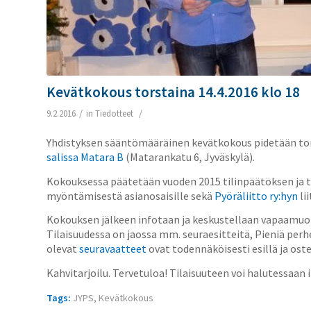
Kevätkokous torstaina 14.4.2016 klo 18
/
/
9.2.2016
in
Tiedotteet
Yhdistyksen sääntömääräinen kevätkokous pidetään tors
salissa Matara B
(Matarankatu 6, Jyväskylä).
Kokouksessa päätetään vuoden 2015 tilinpäätöksen ja
myöntämisestä asianosaisille sekä
Pyöräliitto ry:hyn
li
Kokouksen jälkeen infotaan ja keskustellaan vapaamuo
Tilaisuudessa on jaossa mm. seuraesitteitä, Pieniä per
olevat
seuravaatteet
ovat todennäköisesti esillä ja oste
Kahvitarjoilu. Tervetuloa! Tilaisuuteen voi halutessaan
Tags:
JYPS
,
Kevätkokous