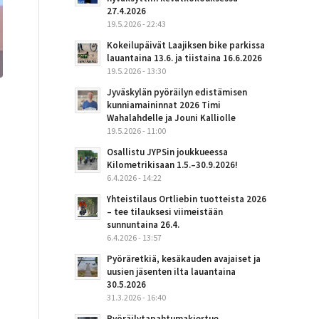
27.4.2026
19.5.2026 - 22:43
Kokeilupäivät Laajiksen bike parkissa
lauantaina 13.6. ja tiistaina 16.6.2026
19.5.2026 - 13:30
Jyväskylän pyöräilyn edistämisen
kunniamaininnat 2026 Timi
Wahalahdelle ja Jouni Kalliolle
19.5.2026 - 11:00
Osallistu JYPSin joukkueessa
Kilometrikisaan 1.5.–30.9.2026!
6.4.2026 - 14:22
Yhteistilaus Ortliebin tuotteista 2026
– tee tilauksesi viimeistään
sunnuntaina 26.4.
6.4.2026 - 13:57
Pyöräretkiä, kesäkauden avajaiset ja
uusien jäsenten ilta lauantaina
30.5.2026
31.3.2026 - 16:40
Pyöräilytapahtumakiertue