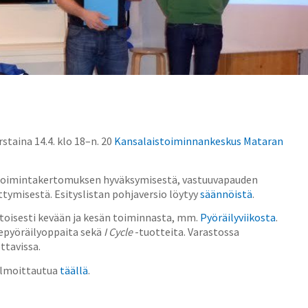
taina 14.4. klo 18–n. 20
Kansalaistoiminnankeskus Mataran
 toimintakertomuksen hyväksymisestä, vastuuvapauden
ittymisestä. Esityslistan pohjaversio löytyy
säännöistä
.
toisesti kevään ja kesän toiminnasta, mm.
Pyöräilyviikosta
.
hepyöräilyoppaita sekä
I Cycle
-tuotteita. Varastossa
ttavissa.
 ilmoittautua
täällä
.