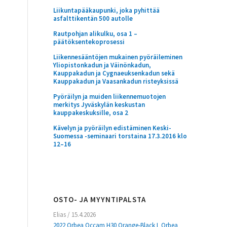
Liikuntapääkaupunki, joka pyhittää
asfalttikentän 500 autolle
Rautpohjan alikulku, osa 1 –
päätöksentekoprosessi
Liikennesääntöjen mukainen pyöräileminen
Yliopistonkadun ja Väinönkadun,
Kauppakadun ja Cygnaeuksenkadun sekä
Kauppakadun ja Vaasankadun risteyksissä
Pyöräilyn ja muiden liikennemuotojen
merkitys Jyväskylän keskustan
kauppakeskuksille, osa 2
Kävelyn ja pyöräilyn edistäminen Keski-
Suomessa -seminaari torstaina 17.3.2016 klo
12–16
OSTO- JA MYYNTIPALSTA
Elias
/
15.4.2026
2022 Orbea Occam H30 Orange-Black L Orbea