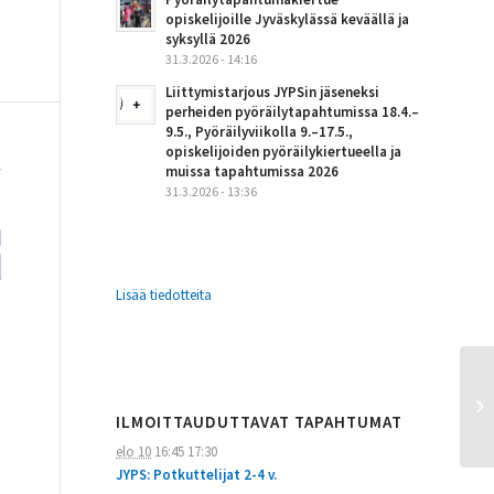
opiskelijoille Jyväskylässä keväällä ja
syksyllä 2026
31.3.2026 - 14:16
Liittymistarjous JYPSin jäseneksi
perheiden pyöräilytapahtumissa 18.4.–
9.5., Pyöräilyviikolla 9.–17.5.,
opiskelijoiden pyöräilykiertueella ja
muissa tapahtumissa 2026
31.3.2026 - 13:36
Lisää tiedotteita
ILMOITTAUDUTTAVAT TAPAHTUMAT
elo 10
16:45
17:30
JYPS: Potkuttelijat 2-4 v.