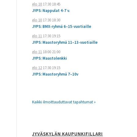
elo 10
17:30
18:45
JYPS: Nappulat 4-7 v.
elo 10
17:30
18:30
JYPS: BMX-ryhmä 6–15-vuotiaille
elo 11
17:30
19:15
JYPS: Maastoryhmä 11–13-vuotiaille
elo 11
18:00
21:00
JYPS: Maastolenkki
elo 12
17:30
19:15
JYPS: Maastoryhmä 7–10v
Kaikki ilmoittauduttavat tapahtumat »
JYVÄSKYLÄN KAUPUNKIFILLARI