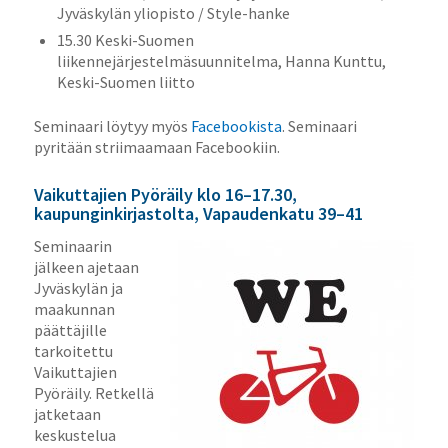
Jyväskylän yliopisto / Style-hanke
15.30 Keski-Suomen
liikennejärjestelmäsuunnitelma, Hanna Kunttu,
Keski-Suomen liitto
Seminaari löytyy myös
Facebookista
. Seminaari
pyritään striimaamaan Facebookiin.
Vaikuttajien Pyöräily klo 16–17.30,
kaupunginkirjastolta, Vapaudenkatu 39–41
Seminaarin
jälkeen ajetaan
Jyväskylän ja
maakunnan
päättäjille
tarkoitettu
Vaikuttajien
Pyöräily. Retkellä
jatketaan
keskustelua