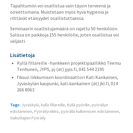
Tapahtumiin voi osallistua vain täysin terveenä ja
oireettomana. Muistetaan myös hyvä hygienia ja
riittävät etäisyydet osallistuttaessa.
Seminaarin osallistujamäärä on rajattu 50 henkilöön.
Salissa on paikkoja 155 henkilölle, joten osallistua voi
väljästi.
Lisätietoja
Kyllä fillareille -hankkeen projektipäällikkö Teemu
Tenhunen, JYPS, pj (ät) jyps.fi, 041 544 2195
fiksun liikkumisen koordinaattori Kati Kankainen,
Jyväskylän kaupunki, kati.kankainen (ät) jkl.fi, 014
266 8063
Tags:
Jyväskylä
,
kyllä fillareille
,
Kyllä pyörille
,
pyöräilyn
edistäminen
,
Pyöräilyviikko
,
pyörällä kulkemisen edistäminen
,
Vaikuttajien Pyöräily