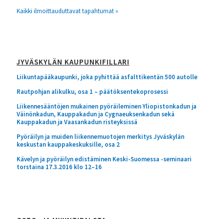
Kaikki ilmoittauduttavat tapahtumat »
JYVÄSKYLÄN KAUPUNKIFILLARI
Liikuntapääkaupunki, joka pyhittää asfalttikentän 500 autolle
Rautpohjan alikulku, osa 1 – päätöksentekoprosessi
Liikennesääntöjen mukainen pyöräileminen Yliopistonkadun ja
Väinönkadun, Kauppakadun ja Cygnaeuksenkadun sekä
Kauppakadun ja Vaasankadun risteyksissä
Pyöräilyn ja muiden liikennemuotojen merkitys Jyväskylän
keskustan kauppakeskuksille, osa 2
Kävelyn ja pyöräilyn edistäminen Keski-Suomessa -seminaari
torstaina 17.3.2016 klo 12–16