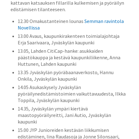
kattavan katsauksen fillarilla kulkemisen ja pyöräilyn
edistämisen tilanteeseen.
12.30 Omakustanteinen lounas
Semman ravintola
Novellissa
13.00 Avaus, kaupunkirakenteen toimialajohtaja
Erja Saarivaara, Jyväskylän kaupunki
13.05, Lahden CitiCap-hanke: asukkaiden
päästökauppa ja kestävä kaupunkiliikenne, Anna
Huttunen, Lahden kaupunki
13.35 Jyväskylän pyöräbaanaverkosto, Hannu
Onkila, Jyväskylän kaupunki
14.05 Asukaskysely Jyväskylän
pyöräilynedistämistoimien vaikuttavuudesta, Ilkka
Toppila, Jyväskylän kaupunki
14.35, Jyväskylän ympäri kiertävä
maastopyöräilyreitti, Jani Autio, Jyväskylän
kaupunki
15.00 JYP Junioreiden kestävän liikkumisen
edistäminen, Iina Raudasoja ja Jonne Silonsaari,