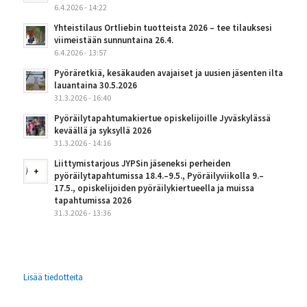
6.4.2026 - 14:22
Yhteistilaus Ortliebin tuotteista 2026 – tee tilauksesi
viimeistään sunnuntaina 26.4.
6.4.2026 - 13:57
Pyöräretkiä, kesäkauden avajaiset ja uusien jäsenten ilta
lauantaina 30.5.2026
31.3.2026 - 16:40
Pyöräilytapahtumakiertue opiskelijoille Jyväskylässä
keväällä ja syksyllä 2026
31.3.2026 - 14:16
Liittymistarjous JYPSin jäseneksi perheiden
pyöräilytapahtumissa 18.4.–9.5., Pyöräilyviikolla 9.–
17.5., opiskelijoiden pyöräilykiertueella ja muissa
tapahtumissa 2026
31.3.2026 - 13:36
Lisää tiedotteita