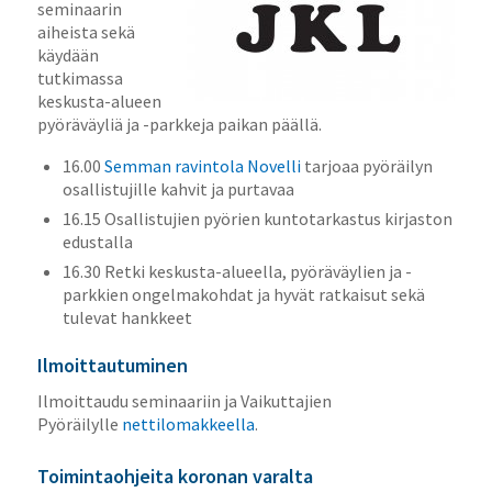
seminaarin
aiheista sekä
käydään
tutkimassa
keskusta-alueen
pyöräväyliä ja -parkkeja paikan päällä.
16.00
Semman ravintola Novelli
tarjoaa pyöräilyn
osallistujille kahvit ja purtavaa
16.15 Osallistujien pyörien kuntotarkastus kirjaston
edustalla
16.30 Retki keskusta-alueella, pyöräväylien ja -
parkkien ongelmakohdat ja hyvät ratkaisut sekä
tulevat hankkeet
Ilmoittautuminen
Ilmoittaudu seminaariin ja Vaikuttajien
Pyöräilylle
nettilomakkeella
.
Toimintaohjeita koronan varalta