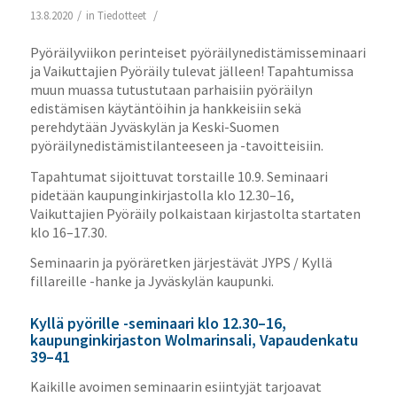
/
/
13.8.2020
in
Tiedotteet
Pyöräilyviikon perinteiset pyöräilynedistämisseminaari
ja Vaikuttajien Pyöräily tulevat jälleen! Tapahtumissa
muun muassa tutustutaan parhaisiin pyöräilyn
edistämisen käytäntöihin ja hankkeisiin sekä
perehdytään Jyväskylän ja Keski-Suomen
pyöräilynedistämistilanteeseen ja -tavoitteisiin.
Tapahtumat sijoittuvat torstaille 10.9. Seminaari
pidetään kaupunginkirjastolla klo 12.30–16,
Vaikuttajien Pyöräily polkaistaan kirjastolta startaten
klo 16–17.30.
Seminaarin ja pyöräretken järjestävät JYPS / Kyllä
fillareille -hanke ja Jyväskylän kaupunki.
Kyllä pyörille -seminaari klo 12.30–16,
kaupunginkirjaston Wolmarinsali, Vapaudenkatu
39–41
Kaikille avoimen seminaarin esiintyjät tarjoavat